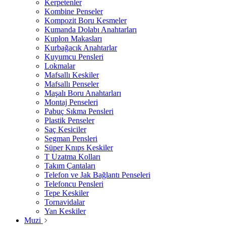
Kerpetenler
Kombine Penseler
Kompozit Boru Kesmeler
Kumanda Dolabı Anahtarları
Kuplon Makasları
Kurbağacık Anahtarlar
Kuyumcu Pensleri
Lokmalar
Mafsallı Keskiler
Mafsallı Penseler
Maşalı Boru Anahtarları
Montaj Penseleri
Pabuç Sıkma Pensleri
Plastik Penseler
Saç Kesiciler
Segman Pensleri
Süper Knıps Keskiler
T Uzatma Kolları
Takım Çantaları
Telefon ve Jak Bağlantı Penseleri
Telefoncu Pensleri
Tepe Keskiler
Tornavidalar
Yan Keskiler
Muzi