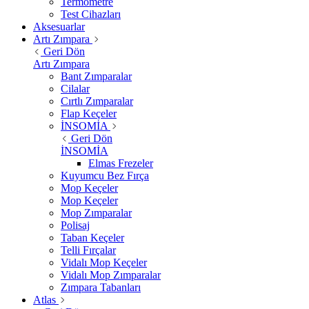
Termometre
Test Cihazları
Aksesuarlar
Artı Zımpara
Geri Dön
Artı Zımpara
Bant Zımparalar
Cilalar
Cırtlı Zımparalar
Flap Keçeler
İNSOMİA
Geri Dön
İNSOMİA
Elmas Frezeler
Kuyumcu Bez Fırça
Mop Keçeler
Mop Keçeler
Mop Zımparalar
Polisaj
Taban Keçeler
Telli Fırçalar
Vidalı Mop Keçeler
Vidalı Mop Zımparalar
Zımpara Tabanları
Atlas