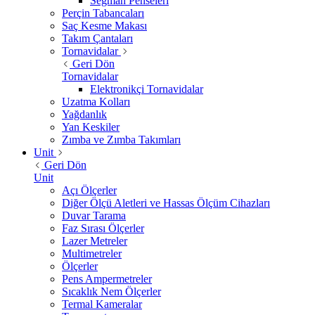
Segman Penseleri
Perçin Tabancaları
Saç Kesme Makası
Takım Çantaları
Tornavidalar
Geri Dön
Tornavidalar
Elektronikçi Tornavidalar
Uzatma Kolları
Yağdanlık
Yan Keskiler
Zımba ve Zımba Takımları
Unit
Geri Dön
Unit
Açı Ölçerler
Diğer Ölçü Aletleri ve Hassas Ölçüm Cihazları
Duvar Tarama
Faz Sırası Ölçerler
Lazer Metreler
Multimetreler
Ölçerler
Pens Ampermetreler
Sıcaklık Nem Ölçerler
Termal Kameralar