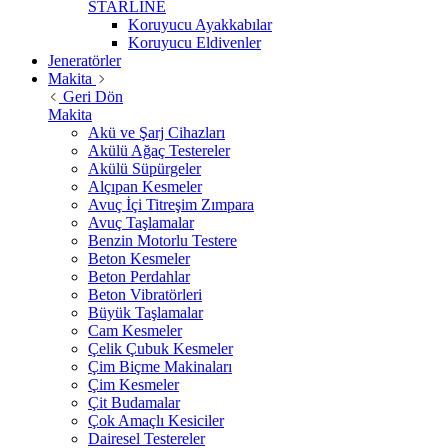
STARLİNE
Koruyucu Ayakkabılar
Koruyucu Eldivenler
Jeneratörler
Makita
Geri Dön
Makita
Akü ve Şarj Cihazları
Akülü Ağaç Testereler
Akülü Süpürgeler
Alçıpan Kesmeler
Avuç İçi Titreşim Zımpara
Avuç Taşlamalar
Benzin Motorlu Testere
Beton Kesmeler
Beton Perdahlar
Beton Vibratörleri
Büyük Taşlamalar
Cam Kesmeler
Çelik Çubuk Kesmeler
Çim Biçme Makinaları
Çim Kesmeler
Çit Budamalar
Çok Amaçlı Kesiciler
Dairesel Testereler