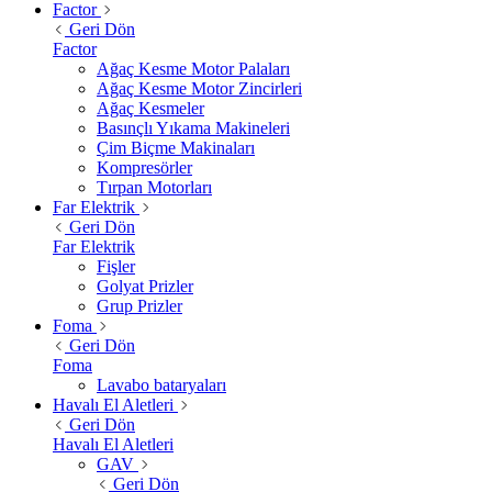
Factor
Geri Dön
Factor
Ağaç Kesme Motor Palaları
Ağaç Kesme Motor Zincirleri
Ağaç Kesmeler
Basınçlı Yıkama Makineleri
Çim Biçme Makinaları
Kompresörler
Tırpan Motorları
Far Elektrik
Geri Dön
Far Elektrik
Fişler
Golyat Prizler
Grup Prizler
Foma
Geri Dön
Foma
Lavabo bataryaları
Havalı El Aletleri
Geri Dön
Havalı El Aletleri
GAV
Geri Dön