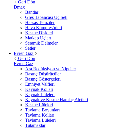
Geri Dön
Dmax
Bantlar
Gres Tabancası Uç Seti
Hassas Teraziler
Hava Kompresörleri
Kesme Diskleri
Matkap Uçları
Seramik Delmeler
Setler
Evren Gaz
Geri Dön
Evren Gaz
Ara Redüksiyon ve Nipeller
Basınç Düşürücüler
Basınç Göstergeleri
Emniyet Valfleri
Kaynak Kolları
Kaynak Lüleleri
Kaynak ve Kesme Hamlaç Aletleri
Kesme Lüleleri
Tavlama Boyunları
Tavlama Kolları
Tavlama Lüleleri
Tutamaklar