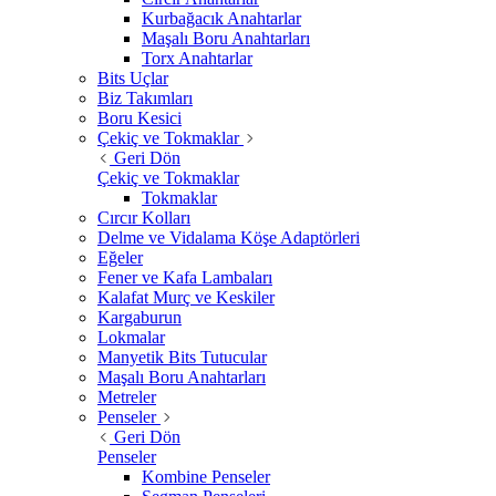
Kurbağacık Anahtarlar
Maşalı Boru Anahtarları
Torx Anahtarlar
Bits Uçlar
Biz Takımları
Boru Kesici
Çekiç ve Tokmaklar
Geri Dön
Çekiç ve Tokmaklar
Tokmaklar
Cırcır Kolları
Delme ve Vidalama Köşe Adaptörleri
Eğeler
Fener ve Kafa Lambaları
Kalafat Murç ve Keskiler
Kargaburun
Lokmalar
Manyetik Bits Tutucular
Maşalı Boru Anahtarları
Metreler
Penseler
Geri Dön
Penseler
Kombine Penseler