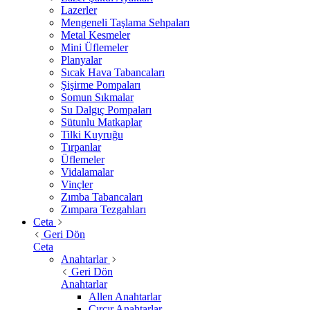
Lazerler
Mengeneli Taşlama Sehpaları
Metal Kesmeler
Mini Üflemeler
Planyalar
Sıcak Hava Tabancaları
Şişirme Pompaları
Somun Sıkmalar
Su Dalgıç Pompaları
Sütunlu Matkaplar
Tilki Kuyruğu
Tırpanlar
Üflemeler
Vidalamalar
Vinçler
Zımba Tabancaları
Zımpara Tezgahları
Ceta
Geri Dön
Ceta
Anahtarlar
Geri Dön
Anahtarlar
Allen Anahtarlar
Cırcır Anahtarlar