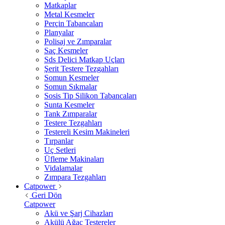
Matkaplar
Metal Kesmeler
Perçin Tabancaları
Planyalar
Polisaj ve Zımparalar
Saç Kesmeler
Sds Delici Matkap Uçları
Şerit Testere Tezgahları
Somun Kesmeler
Somun Sıkmalar
Sosis Tip Silikon Tabancaları
Sunta Kesmeler
Tank Zımparalar
Testere Tezgahları
Testereli Kesim Makineleri
Tırpanlar
Uç Setleri
Üfleme Makinaları
Vidalamalar
Zımpara Tezgahları
Catpower
Geri Dön
Catpower
Akü ve Şarj Cihazları
Akülü Ağaç Testereler