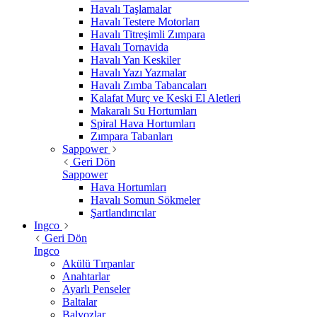
Havalı Taşlamalar
Havalı Testere Motorları
Havalı Titreşimli Zımpara
Havalı Tornavida
Havalı Yan Keskiler
Havalı Yazı Yazmalar
Havalı Zımba Tabancaları
Kalafat Murç ve Keski El Aletleri
Makaralı Su Hortumları
Spiral Hava Hortumları
Zımpara Tabanları
Sappower
Geri Dön
Sappower
Hava Hortumları
Havalı Somun Sökmeler
Şartlandırıcılar
Ingco
Geri Dön
Ingco
Akülü Tırpanlar
Anahtarlar
Ayarlı Penseler
Baltalar
Balyozlar