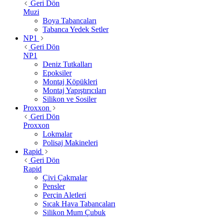
Geri Dön
Muzi
Boya Tabancaları
Tabanca Yedek Setler
NP1
Geri Dön
NP1
Deniz Tutkalları
Epoksiler
Montaj Köpükleri
Montaj Yapıştırıcıları
Silikon ve Sosiler
Proxxon
Geri Dön
Proxxon
Lokmalar
Polisaj Makineleri
Rapid
Geri Dön
Rapid
Çivi Çakmalar
Pensler
Perçin Aletleri
Sıcak Hava Tabancaları
Silikon Mum Çubuk