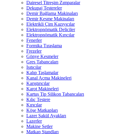
Dairesel Titreşim Zımparalar
Dekupaj Testereler
Demir Bağlama Makinaları
Demir Kesme Makinaları
Elektrikli Çim Kazıyıcılar
Elektropnömatik Deliciler
Elektropnömatik Kırıcılar
Fenerler
Formika Tıraşlama
Frezeler
Gönye Kesmeler
Gres Tabancaları
Isıtıcılar
Kalıp Taşlamalar
Kanal Açma Makineleri
Karıştırıcılar
Karot Makineleri
Kartuş Tip Silikon Tabancaları
Kılıç Testere
Kırıcılar
Köşe Matkapları
Lazer Şakül Ayakları
Lazerler
Makine Setler
Matkap Standları