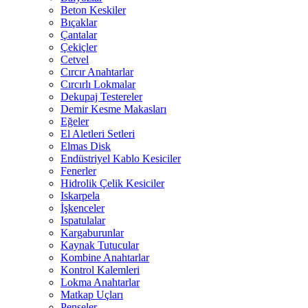
Beton Keskiler
Bıçaklar
Çantalar
Çekiçler
Cetvel
Cırcır Anahtarlar
Cırcırlı Lokmalar
Dekupaj Testereler
Demir Kesme Makasları
Eğeler
El Aletleri Setleri
Elmas Disk
Endüstriyel Kablo Kesiciler
Fenerler
Hidrolik Çelik Kesiciler
Iskarpela
İşkenceler
Ispatulalar
Kargaburunlar
Kaynak Tutucular
Kombine Anahtarlar
Kontrol Kalemleri
Lokma Anahtarlar
Matkap Uçları
Penseler