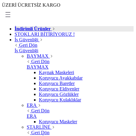
İ ÜCRETSİZ KARGO
İndirimli Ürünler
STOKLARI BİTİRİYORUZ !
İş Güvenliği
Geri Dön
İş Güvenliği
BAYMAX
Geri Dön
BAYMAX
Kaynak Maskeleri
Koruyucu Ayakkabılar
Koruyucu Baretler
Koruyucu Eldivenler
Koruyucu Gözlükler
Koruyucu Kulaklıklar
ERA
Geri Dön
ERA
Koruyucu Maskeler
STARLİNE
Geri Dön