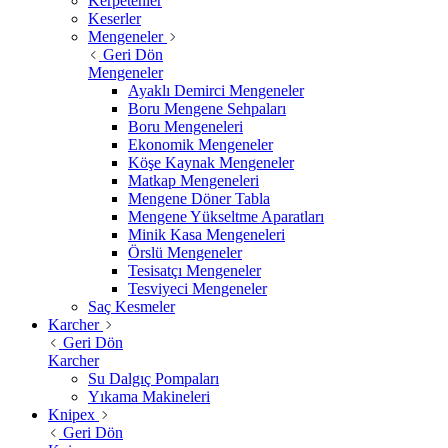
Kerpetenler
Keserler
Mengeneler
Geri Dön
Mengeneler
Ayaklı Demirci Mengeneler
Boru Mengene Sehpaları
Boru Mengeneleri
Ekonomik Mengeneler
Köşe Kaynak Mengeneler
Matkap Mengeneleri
Mengene Döner Tabla
Mengene Yükseltme Aparatları
Minik Kasa Mengeneleri
Örslü Mengeneler
Tesisatçı Mengeneler
Tesviyeci Mengeneler
Saç Kesmeler
Karcher
Geri Dön
Karcher
Su Dalgıç Pompaları
Yıkama Makineleri
Knipex
Geri Dön