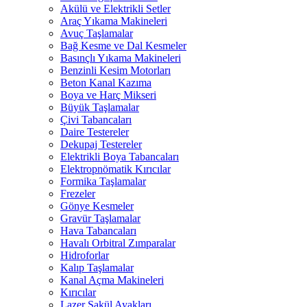
Akülü ve Elektrikli Setler
Araç Yıkama Makineleri
Avuç Taşlamalar
Bağ Kesme ve Dal Kesmeler
Basınçlı Yıkama Makineleri
Benzinli Kesim Motorları
Beton Kanal Kazıma
Boya ve Harç Mikseri
Büyük Taşlamalar
Çivi Tabancaları
Daire Testereler
Dekupaj Testereler
Elektrikli Boya Tabancaları
Elektropnömatik Kırıcılar
Formika Taşlamalar
Frezeler
Gönye Kesmeler
Gravür Taşlamalar
Hava Tabancaları
Havalı Orbitral Zımparalar
Hidroforlar
Kalıp Taşlamalar
Kanal Açma Makineleri
Kırıcılar
Lazer Şakül Ayakları