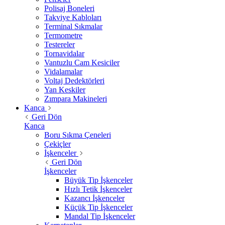
Polisaj Boneleri
Takviye Kabloları
Terminal Sıkmalar
Termometre
Testereler
Tornavidalar
Vantuzlu Cam Kesiciler
Vidalamalar
Voltaj Dedektörleri
Yan Keskiler
Zımpara Makineleri
Kanca
Geri Dön
Kanca
Boru Sıkma Çeneleri
Çekiçler
İşkenceler
Geri Dön
İşkenceler
Büyük Tip İşkenceler
Hızlı Tetik İşkenceler
Kazancı İşkenceler
Küçük Tip İşkenceler
Mandal Tip İşkenceler