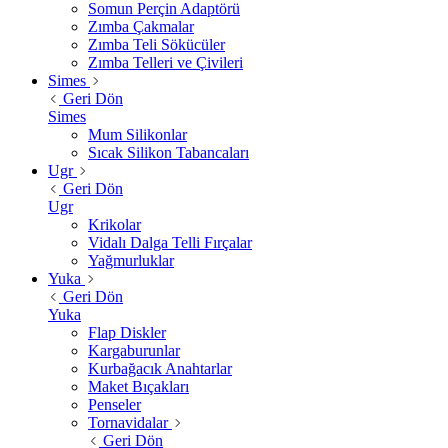
Somun Perçin Adaptörü
Zımba Çakmalar
Zımba Teli Sökücüler
Zımba Telleri ve Çivileri
Simes
Geri Dön
Simes
Mum Silikonlar
Sıcak Silikon Tabancaları
Ugr
Geri Dön
Ugr
Krikolar
Vidalı Dalga Telli Fırçalar
Yağmurluklar
Yuka
Geri Dön
Yuka
Flap Diskler
Kargaburunlar
Kurbağacık Anahtarlar
Maket Bıçakları
Penseler
Tornavidalar
Geri Dön