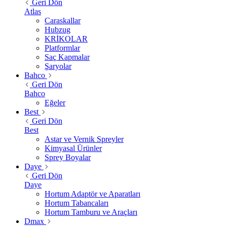
Geri Dön
Atlas
Caraskallar
Hubzug
KRİKOLAR
Platformlar
Saç Kapmalar
Şaryolar
Bahco
Geri Dön
Bahco
Eğeler
Best
Geri Dön
Best
Astar ve Vernik Spreyler
Kimyasal Ürünler
Sprey Boyalar
Daye
Geri Dön
Daye
Hortum Adaptör ve Aparatları
Hortum Tabancaları
Hortum Tamburu ve Araçları
Dmax