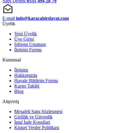
Satış Destek
0531 494 28 79
E-mail
info@karacahirdavat.com
Üyelik
Yeni Üyelik
Üye Girişi
Şifremi Unuttum
İletişim Formu
Kurumsal
İletişim
Hakkımızda
Havale Bildirim Formu
Kargo Takibi
Blog
Alışveriş
Mesafeli Satış Sözleşmesi
Gizlilik ve Güvenlik
İptal İade Koşullari
Kişisel Veriler Politikası