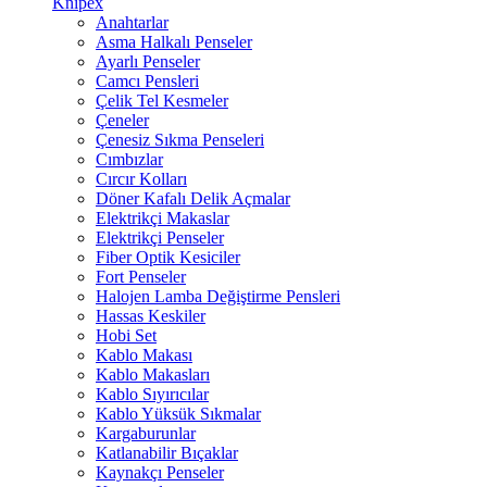
Knipex
Anahtarlar
Asma Halkalı Penseler
Ayarlı Penseler
Camcı Pensleri
Çelik Tel Kesmeler
Çeneler
Çenesiz Sıkma Penseleri
Cımbızlar
Cırcır Kolları
Döner Kafalı Delik Açmalar
Elektrikçi Makaslar
Elektrikçi Penseler
Fiber Optik Kesiciler
Fort Penseler
Halojen Lamba Değiştirme Pensleri
Hassas Keskiler
Hobi Set
Kablo Makası
Kablo Makasları
Kablo Sıyırıcılar
Kablo Yüksük Sıkmalar
Kargaburunlar
Katlanabilir Bıçaklar
Kaynakçı Penseler