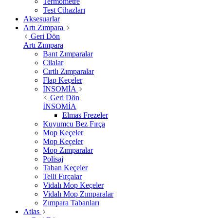
Termometre
Test Cihazları
Aksesuarlar
Artı Zımpara
Geri Dön
Artı Zımpara
Bant Zımparalar
Cilalar
Cırtlı Zımparalar
Flap Keçeler
İNSOMİA
Geri Dön
İNSOMİA
Elmas Frezeler
Kuyumcu Bez Fırça
Mop Keçeler
Mop Keçeler
Mop Zımparalar
Polisaj
Taban Keçeler
Telli Fırçalar
Vidalı Mop Keçeler
Vidalı Mop Zımparalar
Zımpara Tabanları
Atlas