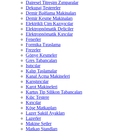
Dairesel Titreşim Zımparalar
Dekupaj Testereler
Demir Bağlama Makinaları
Demir Kesme Makinaları
Elektrikli Çim Kazıyıcılar
Elektropnömatik Deliciler
Elektropnömatik Kırıcılar
Fenerler
Formika Tıraşlama
Frezeler
Gönye Kesmeler
Gres Tabancaları
Isıtıcılar
Kalıp Taşlamalar
Kanal Açma Makineleri
Karıştırıcılar
Karot Makineleri
Kartuş Tip Silikon Tabancaları
Kılıç Testere
Kırıcılar
Köşe Matkapları
Lazer Şakül Ayakları
Lazerler
Makine Setler
Matkap Standları