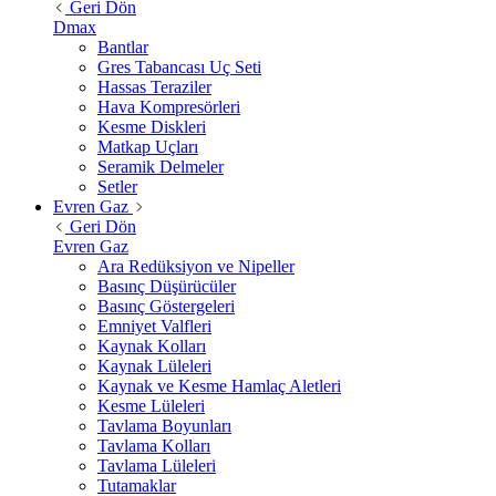
Geri Dön
Dmax
Bantlar
Gres Tabancası Uç Seti
Hassas Teraziler
Hava Kompresörleri
Kesme Diskleri
Matkap Uçları
Seramik Delmeler
Setler
Evren Gaz
Geri Dön
Evren Gaz
Ara Redüksiyon ve Nipeller
Basınç Düşürücüler
Basınç Göstergeleri
Emniyet Valfleri
Kaynak Kolları
Kaynak Lüleleri
Kaynak ve Kesme Hamlaç Aletleri
Kesme Lüleleri
Tavlama Boyunları
Tavlama Kolları
Tavlama Lüleleri
Tutamaklar