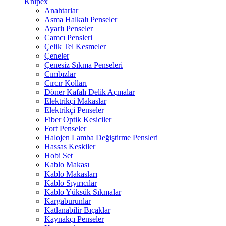
Knipex
Anahtarlar
Asma Halkalı Penseler
Ayarlı Penseler
Camcı Pensleri
Çelik Tel Kesmeler
Çeneler
Çenesiz Sıkma Penseleri
Cımbızlar
Cırcır Kolları
Döner Kafalı Delik Açmalar
Elektrikçi Makaslar
Elektrikçi Penseler
Fiber Optik Kesiciler
Fort Penseler
Halojen Lamba Değiştirme Pensleri
Hassas Keskiler
Hobi Set
Kablo Makası
Kablo Makasları
Kablo Sıyırıcılar
Kablo Yüksük Sıkmalar
Kargaburunlar
Katlanabilir Bıçaklar
Kaynakçı Penseler