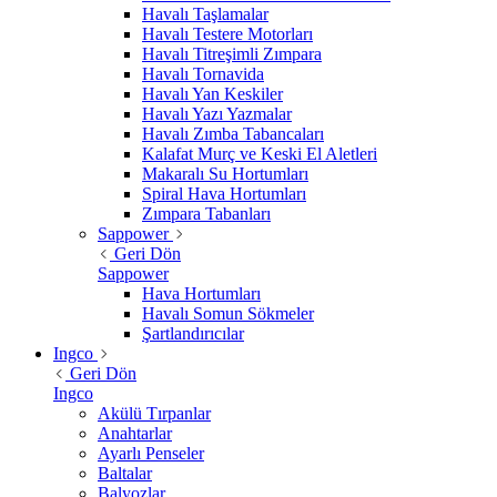
Havalı Taşlamalar
Havalı Testere Motorları
Havalı Titreşimli Zımpara
Havalı Tornavida
Havalı Yan Keskiler
Havalı Yazı Yazmalar
Havalı Zımba Tabancaları
Kalafat Murç ve Keski El Aletleri
Makaralı Su Hortumları
Spiral Hava Hortumları
Zımpara Tabanları
Sappower
Geri Dön
Sappower
Hava Hortumları
Havalı Somun Sökmeler
Şartlandırıcılar
Ingco
Geri Dön
Ingco
Akülü Tırpanlar
Anahtarlar
Ayarlı Penseler
Baltalar
Balyozlar