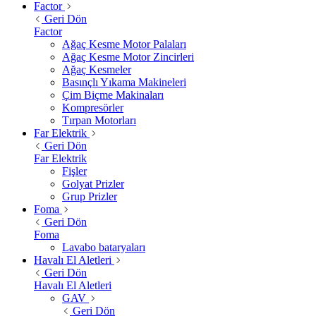
Factor
Geri Dön
Factor
Ağaç Kesme Motor Palaları
Ağaç Kesme Motor Zincirleri
Ağaç Kesmeler
Basınçlı Yıkama Makineleri
Çim Biçme Makinaları
Kompresörler
Tırpan Motorları
Far Elektrik
Geri Dön
Far Elektrik
Fişler
Golyat Prizler
Grup Prizler
Foma
Geri Dön
Foma
Lavabo bataryaları
Havalı El Aletleri
Geri Dön
Havalı El Aletleri
GAV
Geri Dön