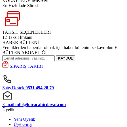
KOLAY İADE İMKANI
En Hızlı İade Süresi
TAKSİT SEÇENEKLERİ
12 Taksit İmkanı
HABER BÜLTENİ
Yeniliklerden haberdar olmak için haber bültenimize kaydolun E-
BÜLTEN ABONELİĞİ
KAYDOL
SİPARİŞ TAKİBİ
Satış Destek
0531 494 28 79
E-mail
info@karacahirdavat.com
Üyelik
Yeni Üyelik
Üye Girişi