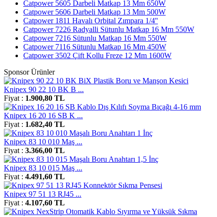
Catpower 5605 Darbeli Matkap 13 Mm 650W
Catpower 5606 Darbeli Matkap 13 Mm 500W
Catpower 1811 Havalı Orbital Zımpara 1/4''
Catpower 7226 Radyalli Sütunlu Matkap 16 Mm 550W
Catpower 7216 Sütunlu Matkap 16 Mm 550W
Catpower 7116 Sütunlu Matkap 16 Mm 450W
Catpower 3502 Çift Kollu Freze 12 Mm 1600W
Sponsor Ürünler
Knipex 90 22 10 BK B ...
Fiyat :
1.900,80 TL
Knipex 16 20 16 SB K ...
Fiyat :
1.682,40 TL
Knipex 83 10 010 Maş ...
Fiyat :
3.366,00 TL
Knipex 83 10 015 Maş ...
Fiyat :
4.491,60 TL
Knipex 97 51 13 RJ45 ...
Fiyat :
4.107,60 TL