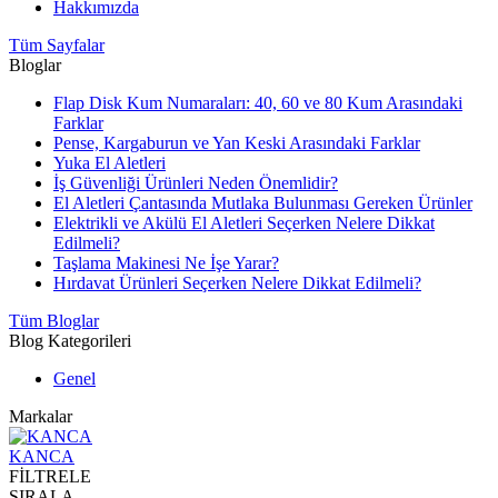
Hakkımızda
Tüm Sayfalar
Bloglar
Flap Disk Kum Numaraları: 40, 60 ve 80 Kum Arasındaki
Farklar
Pense, Kargaburun ve Yan Keski Arasındaki Farklar
Yuka El Aletleri
İş Güvenliği Ürünleri Neden Önemlidir?
El Aletleri Çantasında Mutlaka Bulunması Gereken Ürünler
Elektrikli ve Akülü El Aletleri Seçerken Nelere Dikkat
Edilmeli?
Taşlama Makinesi Ne İşe Yarar?
Hırdavat Ürünleri Seçerken Nelere Dikkat Edilmeli?
Tüm Bloglar
Blog Kategorileri
Genel
Markalar
KANCA
FİLTRELE
SIRALA