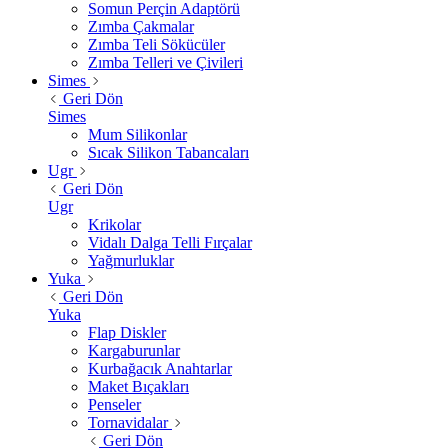
Somun Perçin Adaptörü
Zımba Çakmalar
Zımba Teli Sökücüler
Zımba Telleri ve Çivileri
Simes
Geri Dön
Simes
Mum Silikonlar
Sıcak Silikon Tabancaları
Ugr
Geri Dön
Ugr
Krikolar
Vidalı Dalga Telli Fırçalar
Yağmurluklar
Yuka
Geri Dön
Yuka
Flap Diskler
Kargaburunlar
Kurbağacık Anahtarlar
Maket Bıçakları
Penseler
Tornavidalar
Geri Dön