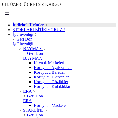
ZERİ ÜCRETSİZ KARGO
İndirimli Ürünler
STOKLARI BİTİRİYORUZ !
İş Güvenliği
Geri Dön
İş Güvenliği
BAYMAX
Geri Dön
BAYMAX
Kaynak Maskeleri
Koruyucu Ayakkabılar
Koruyucu Baretler
Koruyucu Eldivenler
Koruyucu Gözlükler
Koruyucu Kulaklıklar
ERA
Geri Dön
ERA
Koruyucu Maskeler
STARLİNE
Geri Dön