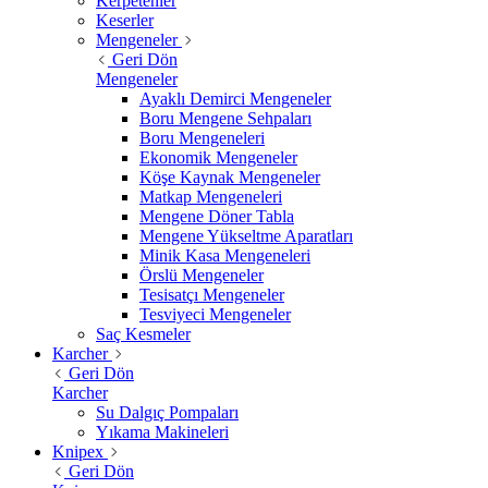
Kerpetenler
Keserler
Mengeneler
Geri Dön
Mengeneler
Ayaklı Demirci Mengeneler
Boru Mengene Sehpaları
Boru Mengeneleri
Ekonomik Mengeneler
Köşe Kaynak Mengeneler
Matkap Mengeneleri
Mengene Döner Tabla
Mengene Yükseltme Aparatları
Minik Kasa Mengeneleri
Örslü Mengeneler
Tesisatçı Mengeneler
Tesviyeci Mengeneler
Saç Kesmeler
Karcher
Geri Dön
Karcher
Su Dalgıç Pompaları
Yıkama Makineleri
Knipex
Geri Dön