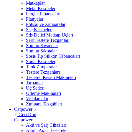
Matkaplar
Metal Kesmeler
Perçin Tabancaları
Planyalar
Polisaj ve Zımparalar
Saç Kesmeler
Sds Delici Matkap Uçları
Şerit Testere Tezgahları
Somun Kesmeler
Somun Sıkmalar
Sosis Tip Silikon Tabancaları
Sunta Kesmeler
Tank Zımparalar
Testere Tezgahları
Testereli Kesim Makineleri
Tırpanlar
Uç Setleri
Üfleme Makinaları
Vidalamalar
Zımpara Tezgahları
Catpower
Geri Dön
Catpower
Akü ve Şarj Cihazları
Akülü Ağaç Testereler