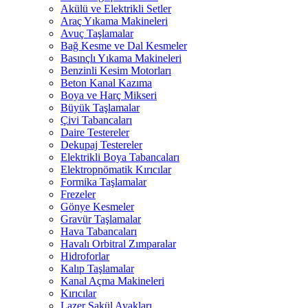
Akülü ve Elektrikli Setler
Araç Yıkama Makineleri
Avuç Taşlamalar
Bağ Kesme ve Dal Kesmeler
Basınçlı Yıkama Makineleri
Benzinli Kesim Motorları
Beton Kanal Kazıma
Boya ve Harç Mikseri
Büyük Taşlamalar
Çivi Tabancaları
Daire Testereler
Dekupaj Testereler
Elektrikli Boya Tabancaları
Elektropnömatik Kırıcılar
Formika Taşlamalar
Frezeler
Gönye Kesmeler
Gravür Taşlamalar
Hava Tabancaları
Havalı Orbitral Zımparalar
Hidroforlar
Kalıp Taşlamalar
Kanal Açma Makineleri
Kırıcılar
Lazer Şakül Ayakları