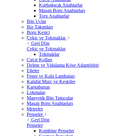
Kurbağacık Anahtarlar
Maşalı Boru Anahtarları
Torx Anahtarlar
Bits Uçlar
Biz Takımları
Boru Kesici
Çekiç ve Tokmaklar
Geri Dön
Çekiç ve Tokmaklar
Tokmaklar
Cırcır Kolları
Delme ve Vidalama Köşe Adaptörleri
Eğeler
Fener ve Kafa Lambaları
Kalafat Murç ve Keskiler
Kargaburun
Lokmalar
Manyetik Bits Tutucular
Maşalı Boru Anahtarları
Metreler
Penseler
Geri Dön
Penseler
Kombine Penseler