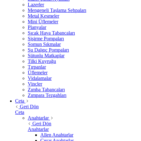
Lazerler
Mengeneli Taşlama Sehpaları
Metal Kesmeler
Mini Üflemeler
Planyalar
Sıcak Hava Tabancaları
Şişirme Pompaları
Somun Sıkmalar
Su Dalgıç Pompaları
Sütunlu Matkaplar
Tilki Kuyruğu
Tırpanlar
Üflemeler
Vidalamalar
Vinçler
Zımba Tabancaları
Zımpara Tezgahları
Ceta
Geri Dön
Ceta
Anahtarlar
Geri Dön
Anahtarlar
Allen Anahtarlar
Cırcır Anahtarlar