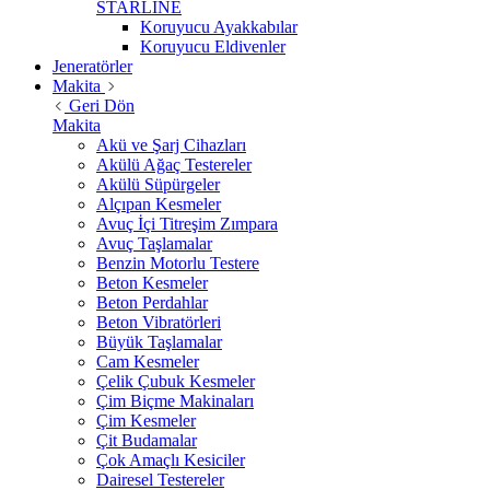
STARLİNE
Koruyucu Ayakkabılar
Koruyucu Eldivenler
Jeneratörler
Makita
Geri Dön
Makita
Akü ve Şarj Cihazları
Akülü Ağaç Testereler
Akülü Süpürgeler
Alçıpan Kesmeler
Avuç İçi Titreşim Zımpara
Avuç Taşlamalar
Benzin Motorlu Testere
Beton Kesmeler
Beton Perdahlar
Beton Vibratörleri
Büyük Taşlamalar
Cam Kesmeler
Çelik Çubuk Kesmeler
Çim Biçme Makinaları
Çim Kesmeler
Çit Budamalar
Çok Amaçlı Kesiciler
Dairesel Testereler