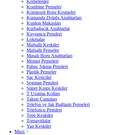
Kerpetenler
Kombine Penseler
Kompozit Boru Kesmeler
Kumanda Dolabı Anahtarları
Kuplon Makasları
Kurbağacık Anahtarlar
Kuyumcu Pensleri
Lokmalar
Mafsallı Keskiler
Mafsallı Penseler
Maşalı Boru Anahtarları
Montaj Penseleri
Pabuç Sıkma Pensleri
Plastik Penseler
Saç Kesiciler
Segman Pensleri
Süper Knıps Keskiler
T Uzatma Kolları
Takım Çantaları
Telefon ve Jak Bağlantı Penseleri
Telefoncu Pensleri
Tepe Keskiler
Tornavidalar
Yan Keskiler
Muzi