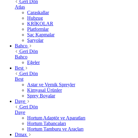
Geri Dön
Atlas
Caraskallar
Hubzug
KRİKOLAR
Platformlar
Saç Kapmalar
Şaryolar
Bahco
Geri Dön
Bahco
Eğeler
Best
Geri Dön
Best
Astar ve Vernik Spreyler
Kimyasal Ürünler
Sprey Boyalar
Daye
Geri Dön
Daye
Hortum Adaptör ve Aparatları
Hortum Tabancaları
Hortum Tamburu ve Araçları
Dmax