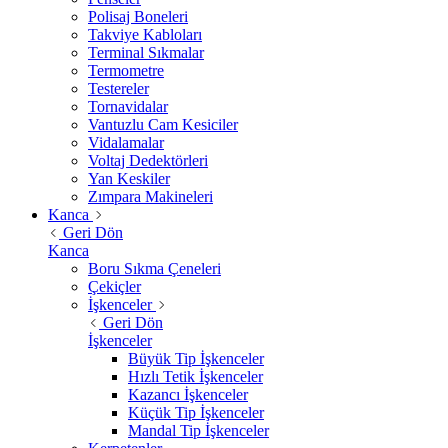
Polisaj Boneleri
Takviye Kabloları
Terminal Sıkmalar
Termometre
Testereler
Tornavidalar
Vantuzlu Cam Kesiciler
Vidalamalar
Voltaj Dedektörleri
Yan Keskiler
Zımpara Makineleri
Kanca
Geri Dön
Kanca
Boru Sıkma Çeneleri
Çekiçler
İşkenceler
Geri Dön
İşkenceler
Büyük Tip İşkenceler
Hızlı Tetik İşkenceler
Kazancı İşkenceler
Küçük Tip İşkenceler
Mandal Tip İşkenceler