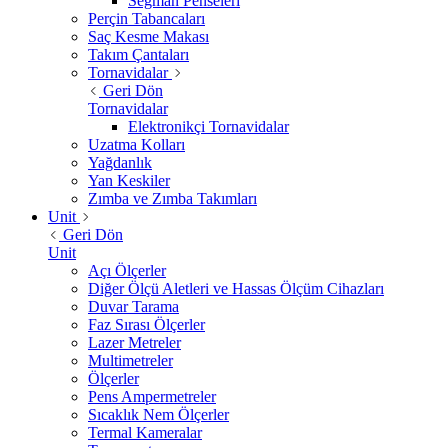
Segman Penseleri
Perçin Tabancaları
Saç Kesme Makası
Takım Çantaları
Tornavidalar
Geri Dön
Tornavidalar
Elektronikçi Tornavidalar
Uzatma Kolları
Yağdanlık
Yan Keskiler
Zımba ve Zımba Takımları
Unit
Geri Dön
Unit
Açı Ölçerler
Diğer Ölçü Aletleri ve Hassas Ölçüm Cihazları
Duvar Tarama
Faz Sırası Ölçerler
Lazer Metreler
Multimetreler
Ölçerler
Pens Ampermetreler
Sıcaklık Nem Ölçerler
Termal Kameralar