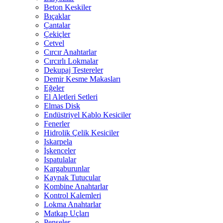
Beton Keskiler
Bıçaklar
Çantalar
Çekiçler
Cetvel
Cırcır Anahtarlar
Cırcırlı Lokmalar
Dekupaj Testereler
Demir Kesme Makasları
Eğeler
El Aletleri Setleri
Elmas Disk
Endüstriyel Kablo Kesiciler
Fenerler
Hidrolik Çelik Kesiciler
Iskarpela
İşkenceler
Ispatulalar
Kargaburunlar
Kaynak Tutucular
Kombine Anahtarlar
Kontrol Kalemleri
Lokma Anahtarlar
Matkap Uçları
Penseler