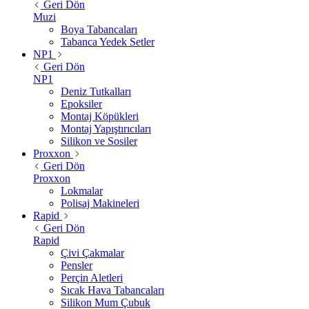
Geri Dön
Muzi
Boya Tabancaları
Tabanca Yedek Setler
NP1
Geri Dön
NP1
Deniz Tutkalları
Epoksiler
Montaj Köpükleri
Montaj Yapıştırıcıları
Silikon ve Sosiler
Proxxon
Geri Dön
Proxxon
Lokmalar
Polisaj Makineleri
Rapid
Geri Dön
Rapid
Çivi Çakmalar
Pensler
Perçin Aletleri
Sıcak Hava Tabancaları
Silikon Mum Çubuk