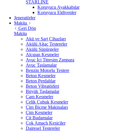
STARLİNE
Koruyucu Ayakkabılar
Koruyucu Eldivenler
Jeneratörler
Makita
Geri Dön
Makita
Akü ve Şarj Cihazları
Akülü Ağaç Testereler
Akülü Süpürgeler
Alçıpan Kesmeler
Avuç İçi Titreşim Zımpara
Avuç Taşlamalar
Benzin Motorlu Testere
Beton Kesmeler
Beton Perdahlar
Beton Vibratörleri
Büyük Taşlamalar
Cam Kesmeler
Çelik Çubuk Kesmeler
Çim Biçme Makinaları
Çim Kesmeler
Çit Budamalar
Çok Amaçlı Kesiciler
Dairesel Testereler