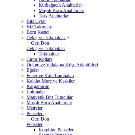
Kurbağacık Anahtarlar
Maşalı Boru Anahtarları
Torx Anahtarlar
Bits Uçlar
Biz Takımları
Boru Kesici
Çekiç ve Tokmaklar
Geri Dön
Çekiç ve Tokmaklar
Tokmaklar
Cırcır Kolları
Delme ve Vidalama Köşe Adaptörleri
Eğeler
Fener ve Kafa Lambaları
Kalafat Murç ve Keskiler
Kargaburun
Lokmalar
Manyetik Bits Tutucular
Maşalı Boru Anahtarları
Metreler
Penseler
Geri Dön
Penseler
Kombine Penseler