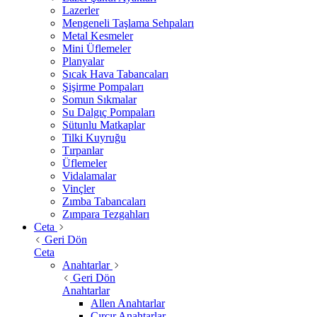
Lazerler
Mengeneli Taşlama Sehpaları
Metal Kesmeler
Mini Üflemeler
Planyalar
Sıcak Hava Tabancaları
Şişirme Pompaları
Somun Sıkmalar
Su Dalgıç Pompaları
Sütunlu Matkaplar
Tilki Kuyruğu
Tırpanlar
Üflemeler
Vidalamalar
Vinçler
Zımba Tabancaları
Zımpara Tezgahları
Ceta
Geri Dön
Ceta
Anahtarlar
Geri Dön
Anahtarlar
Allen Anahtarlar
Cırcır Anahtarlar