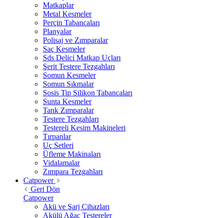
Matkaplar
Metal Kesmeler
Perçin Tabancaları
Planyalar
Polisaj ve Zımparalar
Saç Kesmeler
Sds Delici Matkap Uçları
Şerit Testere Tezgahları
Somun Kesmeler
Somun Sıkmalar
Sosis Tip Silikon Tabancaları
Sunta Kesmeler
Tank Zımparalar
Testere Tezgahları
Testereli Kesim Makineleri
Tırpanlar
Uç Setleri
Üfleme Makinaları
Vidalamalar
Zımpara Tezgahları
Catpower
Geri Dön
Catpower
Akü ve Şarj Cihazları
Akülü Ağaç Testereler