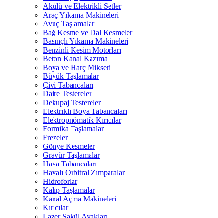
Akülü ve Elektrikli Setler
Araç Yıkama Makineleri
Avuç Taşlamalar
Bağ Kesme ve Dal Kesmeler
Basınçlı Yıkama Makineleri
Benzinli Kesim Motorları
Beton Kanal Kazıma
Boya ve Harç Mikseri
Büyük Taşlamalar
Çivi Tabancaları
Daire Testereler
Dekupaj Testereler
Elektrikli Boya Tabancaları
Elektropnömatik Kırıcılar
Formika Taşlamalar
Frezeler
Gönye Kesmeler
Gravür Taşlamalar
Hava Tabancaları
Havalı Orbitral Zımparalar
Hidroforlar
Kalıp Taşlamalar
Kanal Açma Makineleri
Kırıcılar
Lazer Şakül Ayakları