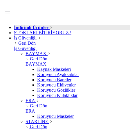
İndirimli Ürünler
STOKLARI BİTİRİYORUZ !
İş Güvenliği
Geri Dön
İş Güvenliği
BAYMAX
Geri Dön
BAYMAX
Kaynak Maskeleri
Koruyucu Ayakkabılar
Koruyucu Baretler
Koruyucu Eldivenler
Koruyucu Gözlükler
Koruyucu Kulaklıklar
ERA
Geri Dön
ERA
Koruyucu Maskeler
STARLİNE
Geri Dön