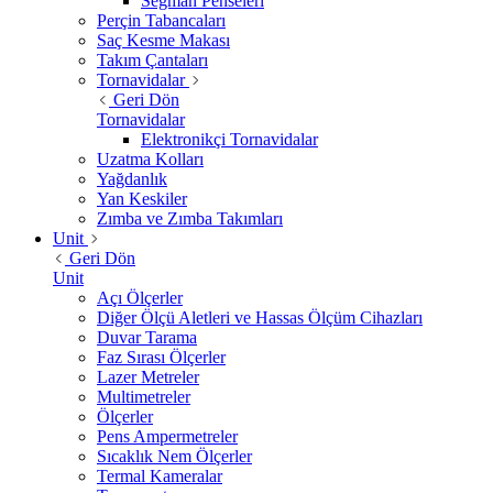
Segman Penseleri
Perçin Tabancaları
Saç Kesme Makası
Takım Çantaları
Tornavidalar
Geri Dön
Tornavidalar
Elektronikçi Tornavidalar
Uzatma Kolları
Yağdanlık
Yan Keskiler
Zımba ve Zımba Takımları
Unit
Geri Dön
Unit
Açı Ölçerler
Diğer Ölçü Aletleri ve Hassas Ölçüm Cihazları
Duvar Tarama
Faz Sırası Ölçerler
Lazer Metreler
Multimetreler
Ölçerler
Pens Ampermetreler
Sıcaklık Nem Ölçerler
Termal Kameralar