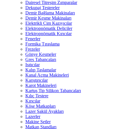
Dairesel Titreşim Zımparalar
Dekupaj Testereler
Demir Bağlama Makinaları
Demir Kesme Makinaları
Elektrikli Çim Kazıyıcılar
Elektropnömatik Deliciler
Elektropnömatik Kırıcılar
Fenerler
Formika Tıraşlama
Frezeler
Gönye Kesmeler
Gres Tabancaları
Isıtıcılar
Kalıp Taşlamalar
Kanal Açma Makineleri
Karıştırıcılar
Karot Makineleri
Kartuş Tip Silikon Tabancaları
Kılıç Testere
Kırıcılar
Köşe Matkapları
Lazer Şakül Ayakları
Lazerler
Makine Setler
Matkap Standları