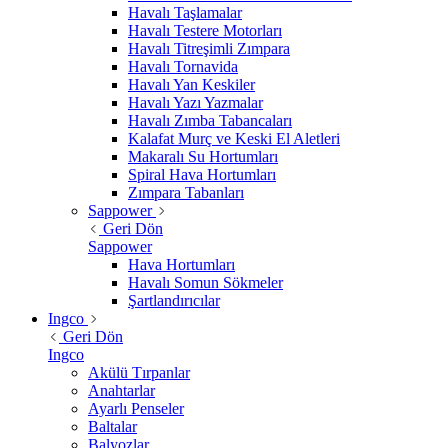
Havalı Taşlamalar
Havalı Testere Motorları
Havalı Titreşimli Zımpara
Havalı Tornavida
Havalı Yan Keskiler
Havalı Yazı Yazmalar
Havalı Zımba Tabancaları
Kalafat Murç ve Keski El Aletleri
Makaralı Su Hortumları
Spiral Hava Hortumları
Zımpara Tabanları
Sappower
Geri Dön
Sappower
Hava Hortumları
Havalı Somun Sökmeler
Şartlandırıcılar
Ingco
Geri Dön
Ingco
Akülü Tırpanlar
Anahtarlar
Ayarlı Penseler
Baltalar
Balyozlar