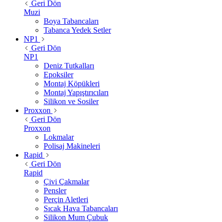
Geri Dön
Muzi
Boya Tabancaları
Tabanca Yedek Setler
NP1
Geri Dön
NP1
Deniz Tutkalları
Epoksiler
Montaj Köpükleri
Montaj Yapıştırıcıları
Silikon ve Sosiler
Proxxon
Geri Dön
Proxxon
Lokmalar
Polisaj Makineleri
Rapid
Geri Dön
Rapid
Çivi Çakmalar
Pensler
Perçin Aletleri
Sıcak Hava Tabancaları
Silikon Mum Çubuk