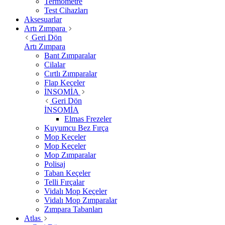
Termometre
Test Cihazları
Aksesuarlar
Artı Zımpara
Geri Dön
Artı Zımpara
Bant Zımparalar
Cilalar
Cırtlı Zımparalar
Flap Keçeler
İNSOMİA
Geri Dön
İNSOMİA
Elmas Frezeler
Kuyumcu Bez Fırça
Mop Keçeler
Mop Keçeler
Mop Zımparalar
Polisaj
Taban Keçeler
Telli Fırçalar
Vidalı Mop Keçeler
Vidalı Mop Zımparalar
Zımpara Tabanları
Atlas