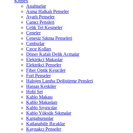
Knipex
Anahtarlar
Asma Halkalı Penseler
Ayarlı Penseler
Camcı Pensleri
Çelik Tel Kesmeler
Çeneler
Çenesiz Sıkma Penseleri
Cımbızlar
Cırcır Kolları
Döner Kafalı Delik Açmalar
Elektrikçi Makaslar
Elektrikçi Penseler
Fiber Optik Kesiciler
Fort Penseler
Halojen Lamba Değiştirme Pensleri
Hassas Keskiler
Hobi Set
Kablo Makası
Kablo Makasları
Kablo Sıyırıcılar
Kablo Yüksük Sıkmalar
Kargaburunlar
Katlanabilir Bıçaklar
Kaynakçı Penseler