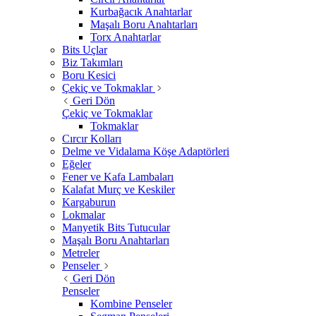
Kurbağacık Anahtarlar
Maşalı Boru Anahtarları
Torx Anahtarlar
Bits Uçlar
Biz Takımları
Boru Kesici
Çekiç ve Tokmaklar
Geri Dön
Çekiç ve Tokmaklar
Tokmaklar
Cırcır Kolları
Delme ve Vidalama Köşe Adaptörleri
Eğeler
Fener ve Kafa Lambaları
Kalafat Murç ve Keskiler
Kargaburun
Lokmalar
Manyetik Bits Tutucular
Maşalı Boru Anahtarları
Metreler
Penseler
Geri Dön
Penseler
Kombine Penseler