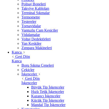
Polisaj Boneleri
Takviye Kabloları
Terminal Sıkmalar
Termometre
Testereler
Tornavidalar
Vantuzlu Cam Kesiciler
Vidalamalar
Voltaj Dedektörleri
Yan Keskiler
Zımpara Makineleri
Kanca
Geri Dön
Kanca
Boru Sıkma Çeneleri
Çekiçler
İşkenceler
Geri Dön
İşkenceler
Büyük Tip İşkenceler
Hızlı Tetik İşkenceler
Kazancı İşkenceler
Küçük Tip İşkenceler
Mandal Tip İşkenceler