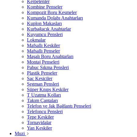
Kerpetenler
Kombine Penseler
Kompozit Boru Kesmeler
Kumanda Dolabı Anahtarları
Kuplon Makasları
Kurbağacık Anahtarlar
Kuyumcu Pensleri
Lokmalar
Mafsallı Keskiler
Mafsallı Penseler
Maşalı Boru Anahtarları
Montaj Penseleri
Pabuç Sıkma Pensleri
Plastik Penseler
Saç Kesiciler
Segman Pensleri
Süper Knıps Keskiler
T Uzatma Kolları
Takım Çantaları
Telefon ve Jak Bağlantı Penseleri
Telefoncu Pensleri
Tepe Keskiler
Tornavidalar
Yan Keskiler
Muzi