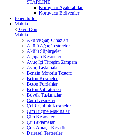
STARLİNE
Koruyucu Ayakkabılar
Koruyucu Eldivenler
Jeneratörler
Makita
Geri Dön
Makita
Akü ve Şarj Cihazları
Akülü Ağaç Testereler
Akülü Süpürgeler
Alçıpan Kesmeler
Avuç İçi Titreşim Zımpara
Avuç Taşlamalar
Benzin Motorlu Testere
Beton Kesmeler
Beton Perdahlar
Beton Vibratörleri
Büyük Taşlamalar
Cam Kesmeler
Çelik Çubuk Kesmeler
Çim Biçme Makinaları
Çim Kesmeler
Çit Budamalar
Çok Amaçlı Kesiciler
Dairesel Testereler