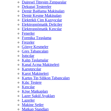
Dairesel Titreşim Zımparalar
Dekupaj Testereler
Demir Bağlama Makinaları
Demir Kesme Makinaları
Elektrikli Çim Kazıyıcılar
Elektropnömatik Deliciler
Elektropnömatik Kırıcılar
Fenerler
Formika Tıraşlama
Frezeler
Gönye Kesmeler
Gres Tabancaları
Isıtıcılar
Kalıp Taşlamalar
Kanal Açma Makineleri
Karıştırıcılar
Karot Makineleri
Kartuş Tip Silikon Tabancaları
Kılıç Testere
Kırıcılar
Köşe Matkapları
Lazer Şakül Ayakları
Lazerler
Makine Setler
Matkap Standları