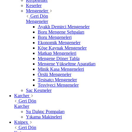
Kerpetenler
Keserler
Mengeneler
Geri Dön
Mengeneler
Ayaklı Demirci Mengeneler
Boru Mengene Sehpaları
Boru Mengeneleri
Ekonomik Mengeneler
Köşe Kaynak Mengeneler
Matkap Mengeneleri
Mengene Döner Tabla
Mengene Yükseltme Aparatları
Minik Kasa Mengeneleri
Örslü Mengeneler
Tesisatçı Mengeneler
Tesviyeci Mengeneler
Saç Kesmeler
Karcher
Geri Dön
Karcher
Su Dalgıç Pompaları
Yıkama Makineleri
Knipex
Geri Dön