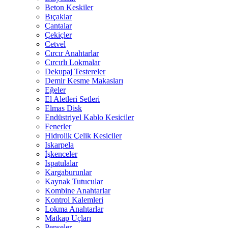
Beton Keskiler
Bıçaklar
Çantalar
Çekiçler
Cetvel
Cırcır Anahtarlar
Cırcırlı Lokmalar
Dekupaj Testereler
Demir Kesme Makasları
Eğeler
El Aletleri Setleri
Elmas Disk
Endüstriyel Kablo Kesiciler
Fenerler
Hidrolik Çelik Kesiciler
Iskarpela
İşkenceler
Ispatulalar
Kargaburunlar
Kaynak Tutucular
Kombine Anahtarlar
Kontrol Kalemleri
Lokma Anahtarlar
Matkap Uçları
Penseler