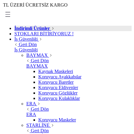
ZERİ ÜCRETSİZ KARGO
İndirimli Ürünler
STOKLARI BİTİRİYORUZ !
İş Güvenliği
Geri Dön
İş Güvenliği
BAYMAX
Geri Dön
BAYMAX
Kaynak Maskeleri
Koruyucu Ayakkabılar
Koruyucu Baretler
Koruyucu Eldivenler
Koruyucu Gözlükler
Koruyucu Kulaklıklar
ERA
Geri Dön
ERA
Koruyucu Maskeler
STARLİNE
Geri Dön