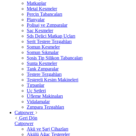
Matkaplar
Metal Kesmeler
Perçin Tabancaları
Planyalar
Polisaj ve Zımparalar
Saç Kesmeler
Sds Delici Matkap Uçları
Şerit Testere Tezgahları
Somun Kesmeler
Somun Sıkmalar
Sosis Tip Silikon Tabancaları
Sunta Kesmeler
Tank Zımparalar
Testere Tezgahları
Testereli Kesim Makineleri
Tırpanlar
Uç Setleri
Üfleme Makinaları
Vidalamalar
Zımpara Tezgahları
Catpower
Geri Dön
Catpower
Akü ve Şarj Cihazları
Akülü Ağaç Testereler