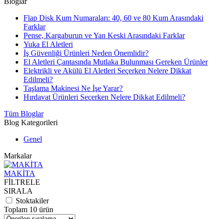
Bloglar
Flap Disk Kum Numaraları: 40, 60 ve 80 Kum Arasındaki
Farklar
Pense, Kargaburun ve Yan Keski Arasındaki Farklar
Yuka El Aletleri
İş Güvenliği Ürünleri Neden Önemlidir?
El Aletleri Çantasında Mutlaka Bulunması Gereken Ürünler
Elektrikli ve Akülü El Aletleri Seçerken Nelere Dikkat
Edilmeli?
Taşlama Makinesi Ne İşe Yarar?
Hırdavat Ürünleri Seçerken Nelere Dikkat Edilmeli?
Tüm Bloglar
Blog Kategorileri
Genel
Markalar
MAKİTA
FİLTRELE
SIRALA
Stoktakiler
Toplam 10 ürün