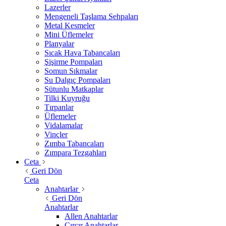
Lazerler
Mengeneli Taşlama Sehpaları
Metal Kesmeler
Mini Üflemeler
Planyalar
Sıcak Hava Tabancaları
Şişirme Pompaları
Somun Sıkmalar
Su Dalgıç Pompaları
Sütunlu Matkaplar
Tilki Kuyruğu
Tırpanlar
Üflemeler
Vidalamalar
Vinçler
Zımba Tabancaları
Zımpara Tezgahları
Ceta
Geri Dön
Ceta
Anahtarlar
Geri Dön
Anahtarlar
Allen Anahtarlar
Cırcır Anahtarlar