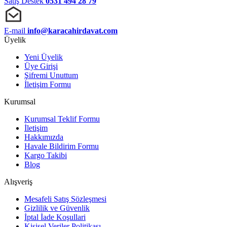
Satış Destek
0531 494 28 79
E-mail
info@karacahirdavat.com
Üyelik
Yeni Üyelik
Üye Girişi
Şifremi Unuttum
İletişim Formu
Kurumsal
Kurumsal Teklif Formu
İletişim
Hakkımızda
Havale Bildirim Formu
Kargo Takibi
Blog
Alışveriş
Mesafeli Satış Sözleşmesi
Gizlilik ve Güvenlik
İptal İade Koşullari
Kişisel Veriler Politikası