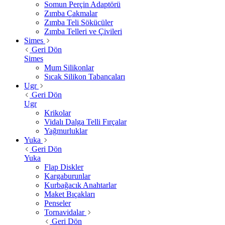
Somun Perçin Adaptörü
Zımba Çakmalar
Zımba Teli Sökücüler
Zımba Telleri ve Çivileri
Simes
Geri Dön
Simes
Mum Silikonlar
Sıcak Silikon Tabancaları
Ugr
Geri Dön
Ugr
Krikolar
Vidalı Dalga Telli Fırçalar
Yağmurluklar
Yuka
Geri Dön
Yuka
Flap Diskler
Kargaburunlar
Kurbağacık Anahtarlar
Maket Bıçakları
Penseler
Tornavidalar
Geri Dön