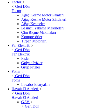
Factor
Geri Dön
Factor
Ağaç Kesme Motor Palaları
Ağaç Kesme Motor Zincirleri
Ağaç Kesmeler
Basınçlı Yıkama Makineleri
Çim Biçme Makinaları
Kompresörler
Tırpan Motorları
Far Elektrik
Geri Dön
Far Elektrik
Fişler
Golyat Prizler
Grup Prizler
Foma
Geri Dön
Foma
Lavabo bataryaları
Havalı El Aletleri
Geri Dön
Havalı El Aletleri
GAV
Geri Dön