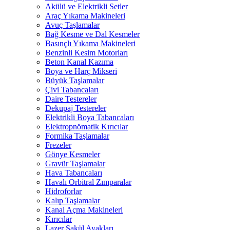
Akülü ve Elektrikli Setler
Araç Yıkama Makineleri
Avuç Taşlamalar
Bağ Kesme ve Dal Kesmeler
Basınçlı Yıkama Makineleri
Benzinli Kesim Motorları
Beton Kanal Kazıma
Boya ve Harç Mikseri
Büyük Taşlamalar
Çivi Tabancaları
Daire Testereler
Dekupaj Testereler
Elektrikli Boya Tabancaları
Elektropnömatik Kırıcılar
Formika Taşlamalar
Frezeler
Gönye Kesmeler
Gravür Taşlamalar
Hava Tabancaları
Havalı Orbitral Zımparalar
Hidroforlar
Kalıp Taşlamalar
Kanal Açma Makineleri
Kırıcılar
Lazer Şakül Ayakları