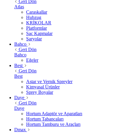
Geri Dön
Atlas
Caraskallar
Hubzug
KRİKOLAR
Platformlar
Saç Kapmalar
Şaryolar
Bahco
Geri Dön
Bahco
Eğeler
Best
Geri Dön
Best
Astar ve Vernik Spreyler
Kimyasal Ürünler
Sprey Boyalar
Daye
Geri Dön
Daye
Hortum Adaptör ve Aparatları
Hortum Tabancaları
Hortum Tamburu ve Araçları
Dmax