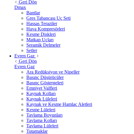
Geri Dön
Dmax
Bantlar
Gres Tabancası Uç Seti
Hassas Teraziler
Hava Kompresörleri
Kesme Diskleri
Matkap Uçları
Seramik Delmeler
Setler
Evren Gaz
Geri Dön
Evren Gaz
Ara Redüksiyon ve Nipeller
Basınç Düşürücüler
Basınç Göstergeleri
Emniyet Valfleri
Kaynak Kolları
Kaynak Lüleleri
Kaynak ve Kesme Hamlaç Aletleri
Kesme Lüleleri
Tavlama Boyunları
Tavlama Kolları
Tavlama Lüleleri
Tutamaklar