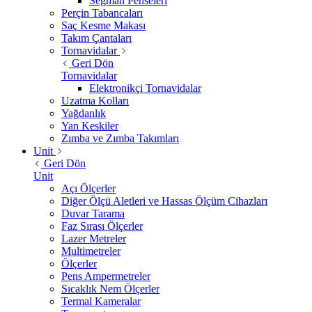
Segman Penseleri
Perçin Tabancaları
Saç Kesme Makası
Takım Çantaları
Tornavidalar
Geri Dön
Tornavidalar
Elektronikçi Tornavidalar
Uzatma Kolları
Yağdanlık
Yan Keskiler
Zımba ve Zımba Takımları
Unit
Geri Dön
Unit
Açı Ölçerler
Diğer Ölçü Aletleri ve Hassas Ölçüm Cihazları
Duvar Tarama
Faz Sırası Ölçerler
Lazer Metreler
Multimetreler
Ölçerler
Pens Ampermetreler
Sıcaklık Nem Ölçerler
Termal Kameralar