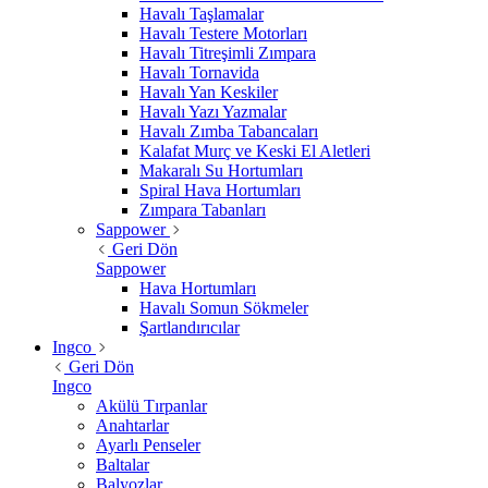
Havalı Taşlamalar
Havalı Testere Motorları
Havalı Titreşimli Zımpara
Havalı Tornavida
Havalı Yan Keskiler
Havalı Yazı Yazmalar
Havalı Zımba Tabancaları
Kalafat Murç ve Keski El Aletleri
Makaralı Su Hortumları
Spiral Hava Hortumları
Zımpara Tabanları
Sappower
Geri Dön
Sappower
Hava Hortumları
Havalı Somun Sökmeler
Şartlandırıcılar
Ingco
Geri Dön
Ingco
Akülü Tırpanlar
Anahtarlar
Ayarlı Penseler
Baltalar
Balyozlar