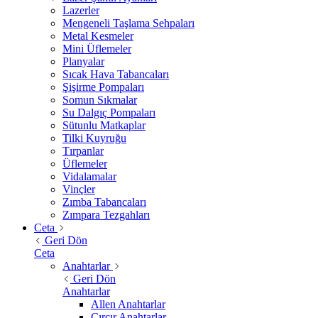
Lazerler
Mengeneli Taşlama Sehpaları
Metal Kesmeler
Mini Üflemeler
Planyalar
Sıcak Hava Tabancaları
Şişirme Pompaları
Somun Sıkmalar
Su Dalgıç Pompaları
Sütunlu Matkaplar
Tilki Kuyruğu
Tırpanlar
Üflemeler
Vidalamalar
Vinçler
Zımba Tabancaları
Zımpara Tezgahları
Ceta
Geri Dön
Ceta
Anahtarlar
Geri Dön
Anahtarlar
Allen Anahtarlar
Cırcır Anahtarlar