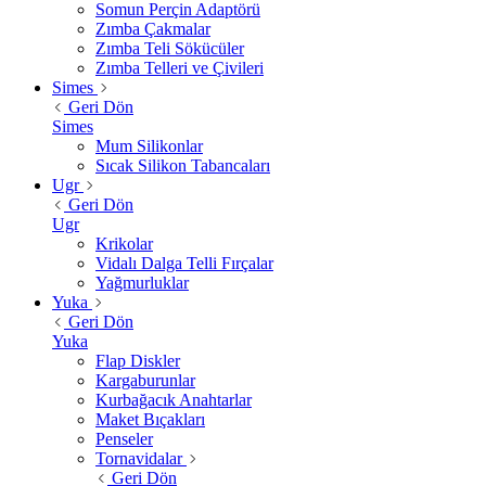
Somun Perçin Adaptörü
Zımba Çakmalar
Zımba Teli Sökücüler
Zımba Telleri ve Çivileri
Simes
Geri Dön
Simes
Mum Silikonlar
Sıcak Silikon Tabancaları
Ugr
Geri Dön
Ugr
Krikolar
Vidalı Dalga Telli Fırçalar
Yağmurluklar
Yuka
Geri Dön
Yuka
Flap Diskler
Kargaburunlar
Kurbağacık Anahtarlar
Maket Bıçakları
Penseler
Tornavidalar
Geri Dön