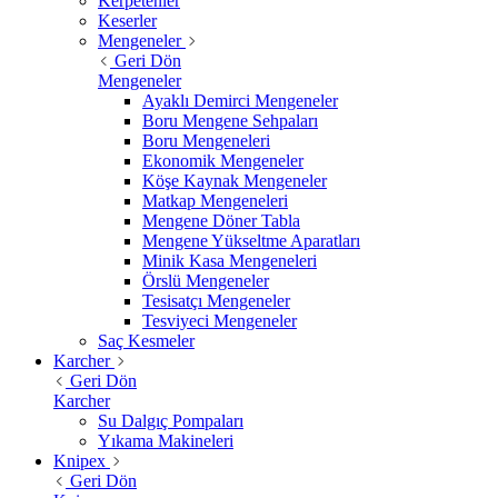
Kerpetenler
Keserler
Mengeneler
Geri Dön
Mengeneler
Ayaklı Demirci Mengeneler
Boru Mengene Sehpaları
Boru Mengeneleri
Ekonomik Mengeneler
Köşe Kaynak Mengeneler
Matkap Mengeneleri
Mengene Döner Tabla
Mengene Yükseltme Aparatları
Minik Kasa Mengeneleri
Örslü Mengeneler
Tesisatçı Mengeneler
Tesviyeci Mengeneler
Saç Kesmeler
Karcher
Geri Dön
Karcher
Su Dalgıç Pompaları
Yıkama Makineleri
Knipex
Geri Dön