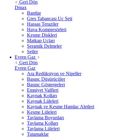
Geri Dön
Dmax
Bantlar
Gres Tabancası Uç Seti
Hassas Teraziler
Hava Kompresörleri
Kesme Diskleri
Matkap Uçları
Seramik Delmeler
Setler
Evren Gaz
Geri Dön
Evren Gaz
Ara Redüksiyon ve Nipeller
Basınç Düşürücüler
Basınç Göstergeleri
Emniyet Valfleri
Kaynak Kolları
Kaynak Lüleleri
Kaynak ve Kesme Hamlaç Aletleri
Kesme Lüleleri
Tavlama Boyunları
Tavlama Kolları
Tavlama Lüleleri
Tutamaklar