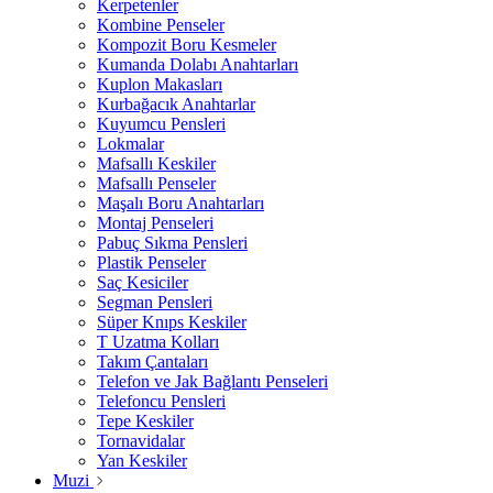
Kerpetenler
Kombine Penseler
Kompozit Boru Kesmeler
Kumanda Dolabı Anahtarları
Kuplon Makasları
Kurbağacık Anahtarlar
Kuyumcu Pensleri
Lokmalar
Mafsallı Keskiler
Mafsallı Penseler
Maşalı Boru Anahtarları
Montaj Penseleri
Pabuç Sıkma Pensleri
Plastik Penseler
Saç Kesiciler
Segman Pensleri
Süper Knıps Keskiler
T Uzatma Kolları
Takım Çantaları
Telefon ve Jak Bağlantı Penseleri
Telefoncu Pensleri
Tepe Keskiler
Tornavidalar
Yan Keskiler
Muzi