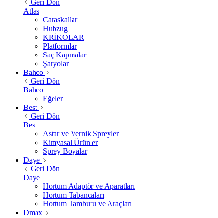
Geri Dön
Atlas
Caraskallar
Hubzug
KRİKOLAR
Platformlar
Saç Kapmalar
Şaryolar
Bahco
Geri Dön
Bahco
Eğeler
Best
Geri Dön
Best
Astar ve Vernik Spreyler
Kimyasal Ürünler
Sprey Boyalar
Daye
Geri Dön
Daye
Hortum Adaptör ve Aparatları
Hortum Tabancaları
Hortum Tamburu ve Araçları
Dmax