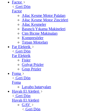
Factor
Geri Dön
Factor
Ağaç Kesme Motor Palaları
Ağaç Kesme Motor Zincirleri
Ağaç Kesmeler
Basınçlı Yıkama Makineleri
Çim Biçme Makinaları
Kompresörler
Tırpan Motorları
Far Elektrik
Geri Dön
Far Elektrik
Fişler
Golyat Prizler
Grup Prizler
Foma
Geri Dön
Foma
Lavabo bataryaları
Havalı El Aletleri
Geri Dön
Havalı El Aletleri
GAV
Geri Dön