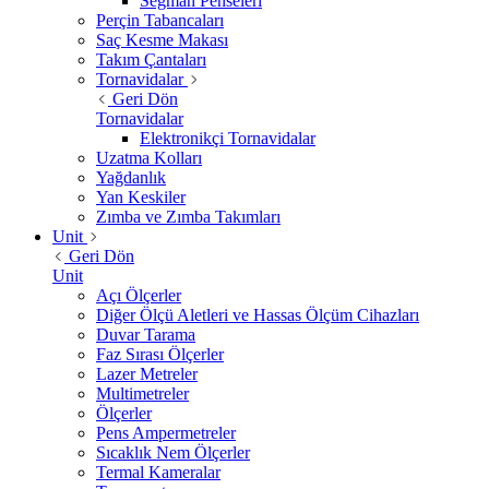
Segman Penseleri
Perçin Tabancaları
Saç Kesme Makası
Takım Çantaları
Tornavidalar
Geri Dön
Tornavidalar
Elektronikçi Tornavidalar
Uzatma Kolları
Yağdanlık
Yan Keskiler
Zımba ve Zımba Takımları
Unit
Geri Dön
Unit
Açı Ölçerler
Diğer Ölçü Aletleri ve Hassas Ölçüm Cihazları
Duvar Tarama
Faz Sırası Ölçerler
Lazer Metreler
Multimetreler
Ölçerler
Pens Ampermetreler
Sıcaklık Nem Ölçerler
Termal Kameralar