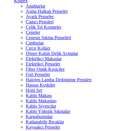
Knipex
Anahtarlar
Asma Halkalı Penseler
Ayarlı Penseler
Camcı Pensleri
Çelik Tel Kesmeler
Çeneler
Çenesiz Sıkma Penseleri
Cımbızlar
Cırcır Kolları
Döner Kafalı Delik Açmalar
Elektrikçi Makaslar
Elektrikçi Penseler
Fiber Optik Kesiciler
Fort Penseler
Halojen Lamba Değiştirme Pensleri
Hassas Keskiler
Hobi Set
Kablo Makası
Kablo Makasları
Kablo Sıyırıcılar
Kablo Yüksük Sıkmalar
Kargaburunlar
Katlanabilir Bıçaklar
Kaynakçı Penseler