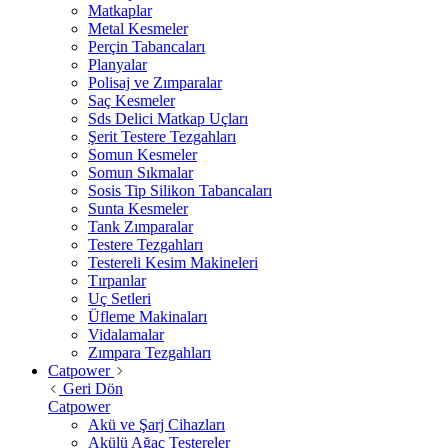
Matkaplar
Metal Kesmeler
Perçin Tabancaları
Planyalar
Polisaj ve Zımparalar
Saç Kesmeler
Sds Delici Matkap Uçları
Şerit Testere Tezgahları
Somun Kesmeler
Somun Sıkmalar
Sosis Tip Silikon Tabancaları
Sunta Kesmeler
Tank Zımparalar
Testere Tezgahları
Testereli Kesim Makineleri
Tırpanlar
Uç Setleri
Üfleme Makinaları
Vidalamalar
Zımpara Tezgahları
Catpower
Geri Dön
Catpower
Akü ve Şarj Cihazları
Akülü Ağaç Testereler