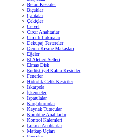
Beton Keskiler
Bıçaklar
Çantalar
Çekiçler
Cetvel
Cırcır Anahtarlar
Cırcırlı Lokmalar
Dekupaj Testereler
Demir Kesme Makasları
Eğeler
El Aletleri Setleri
Elmas Disk
Endüstriyel Kablo Kesiciler
Fenerler
Hidrolik Çelik Kesiciler
Iskarpela
İşkenceler
Ispatulalar
Kargaburunlar
Kaynak Tutucular
Kombine Anahtarlar
Kontrol Kalemleri
Lokma Anahtarlar
Matkap Uçları
Penseler