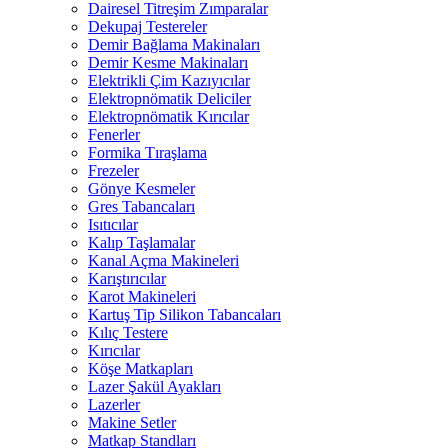
Dairesel Titreşim Zımparalar
Dekupaj Testereler
Demir Bağlama Makinaları
Demir Kesme Makinaları
Elektrikli Çim Kazıyıcılar
Elektropnömatik Deliciler
Elektropnömatik Kırıcılar
Fenerler
Formika Tıraşlama
Frezeler
Gönye Kesmeler
Gres Tabancaları
Isıtıcılar
Kalıp Taşlamalar
Kanal Açma Makineleri
Karıştırıcılar
Karot Makineleri
Kartuş Tip Silikon Tabancaları
Kılıç Testere
Kırıcılar
Köşe Matkapları
Lazer Şakül Ayakları
Lazerler
Makine Setler
Matkap Standları