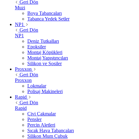
Geri Dön
Muzi
Boya Tabancaları
Tabanca Yedek Setler
NP1
Geri Dön
NP1
Deniz Tutkalları
Epoksiler
Montaj Köpükleri
Montaj Yapıştırıcıları
Silikon ve Sosiler
Proxxon
Geri Dön
Proxxon
Lokmalar
Polisaj Makineleri
Rapid
Geri Dön
Rapid
Çivi Çakmalar
Pensler
Perçin Aletleri
Sıcak Hava Tabancaları
Silikon Mum Çubuk