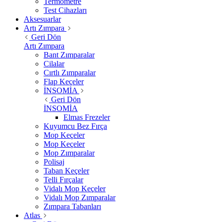
Termometre
Test Cihazları
Aksesuarlar
Artı Zımpara
Geri Dön
Artı Zımpara
Bant Zımparalar
Cilalar
Cırtlı Zımparalar
Flap Keçeler
İNSOMİA
Geri Dön
İNSOMİA
Elmas Frezeler
Kuyumcu Bez Fırça
Mop Keçeler
Mop Keçeler
Mop Zımparalar
Polisaj
Taban Keçeler
Telli Fırçalar
Vidalı Mop Keçeler
Vidalı Mop Zımparalar
Zımpara Tabanları
Atlas