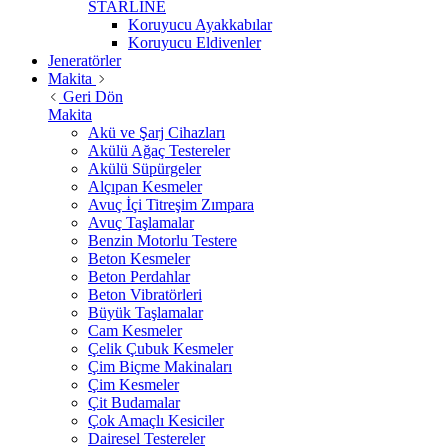
STARLİNE
Koruyucu Ayakkabılar
Koruyucu Eldivenler
Jeneratörler
Makita
Geri Dön
Makita
Akü ve Şarj Cihazları
Akülü Ağaç Testereler
Akülü Süpürgeler
Alçıpan Kesmeler
Avuç İçi Titreşim Zımpara
Avuç Taşlamalar
Benzin Motorlu Testere
Beton Kesmeler
Beton Perdahlar
Beton Vibratörleri
Büyük Taşlamalar
Cam Kesmeler
Çelik Çubuk Kesmeler
Çim Biçme Makinaları
Çim Kesmeler
Çit Budamalar
Çok Amaçlı Kesiciler
Dairesel Testereler