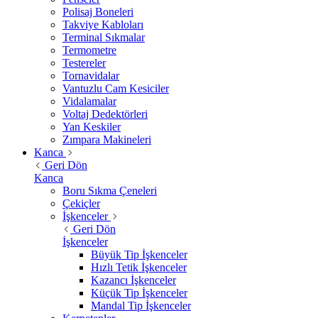
Polisaj Boneleri
Takviye Kabloları
Terminal Sıkmalar
Termometre
Testereler
Tornavidalar
Vantuzlu Cam Kesiciler
Vidalamalar
Voltaj Dedektörleri
Yan Keskiler
Zımpara Makineleri
Kanca
Geri Dön
Kanca
Boru Sıkma Çeneleri
Çekiçler
İşkenceler
Geri Dön
İşkenceler
Büyük Tip İşkenceler
Hızlı Tetik İşkenceler
Kazancı İşkenceler
Küçük Tip İşkenceler
Mandal Tip İşkenceler