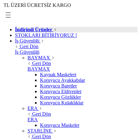
ZERİ ÜCRETSİZ KARGO
İndirimli Ürünler
STOKLARI BİTİRİYORUZ !
İş Güvenliği
Geri Dön
İş Güvenliği
BAYMAX
Geri Dön
BAYMAX
Kaynak Maskeleri
Koruyucu Ayakkabılar
Koruyucu Baretler
Koruyucu Eldivenler
Koruyucu Gözlükler
Koruyucu Kulaklıklar
ERA
Geri Dön
ERA
Koruyucu Maskeler
STARLİNE
Geri Dön