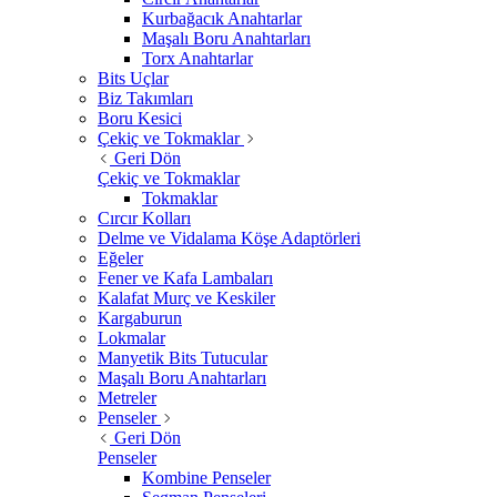
Kurbağacık Anahtarlar
Maşalı Boru Anahtarları
Torx Anahtarlar
Bits Uçlar
Biz Takımları
Boru Kesici
Çekiç ve Tokmaklar
Geri Dön
Çekiç ve Tokmaklar
Tokmaklar
Cırcır Kolları
Delme ve Vidalama Köşe Adaptörleri
Eğeler
Fener ve Kafa Lambaları
Kalafat Murç ve Keskiler
Kargaburun
Lokmalar
Manyetik Bits Tutucular
Maşalı Boru Anahtarları
Metreler
Penseler
Geri Dön
Penseler
Kombine Penseler