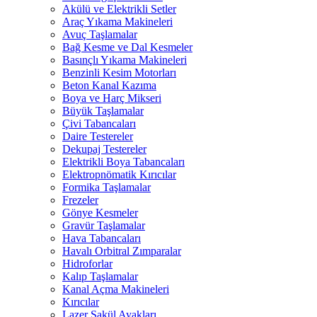
Akülü ve Elektrikli Setler
Araç Yıkama Makineleri
Avuç Taşlamalar
Bağ Kesme ve Dal Kesmeler
Basınçlı Yıkama Makineleri
Benzinli Kesim Motorları
Beton Kanal Kazıma
Boya ve Harç Mikseri
Büyük Taşlamalar
Çivi Tabancaları
Daire Testereler
Dekupaj Testereler
Elektrikli Boya Tabancaları
Elektropnömatik Kırıcılar
Formika Taşlamalar
Frezeler
Gönye Kesmeler
Gravür Taşlamalar
Hava Tabancaları
Havalı Orbitral Zımparalar
Hidroforlar
Kalıp Taşlamalar
Kanal Açma Makineleri
Kırıcılar
Lazer Şakül Ayakları