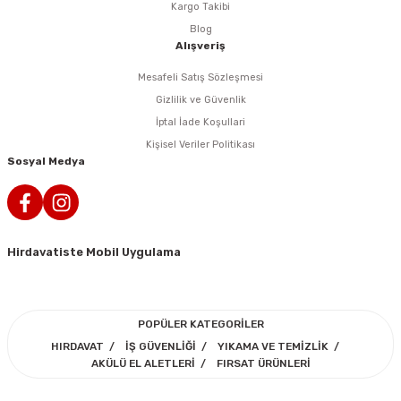
Kargo Takibi
rlar
ler
Havalı Testere Motorları
Blog
Alışveriş
ama
kları
ri
 Kesmeler
Havalı Titreşimli Zımpara
Mesafeli Satış Sözleşmesi
lar
 Anahtarları
Havalı Tornavida
Gizlilik ve Güvenlik
İptal İade Koşullari
r
ama Sehpaları
rı
Havalı Yan Keskiler
Kişisel Veriler Politikası
Sosyal Medya
rı
htarlar
Havalı Yazı Yazmalar
eri
Havalı Zımba Tabancaları
Hirdavatiste Mobil Uygulama
ar
rı
Kalafat Murç ve Keski El Aletleri
ineleri
ancaları
lar
r
Makaralı Su Hortumları
POPÜLER KATEGORİLER
HIRDAVAT
İŞ GÜVENLİĞİ
YIKAMA VE TEMİZLİK
arı
er
Spiral Hava Hortumları
AKÜLÜ EL ALETLERİ
FIRSAT ÜRÜNLERİ