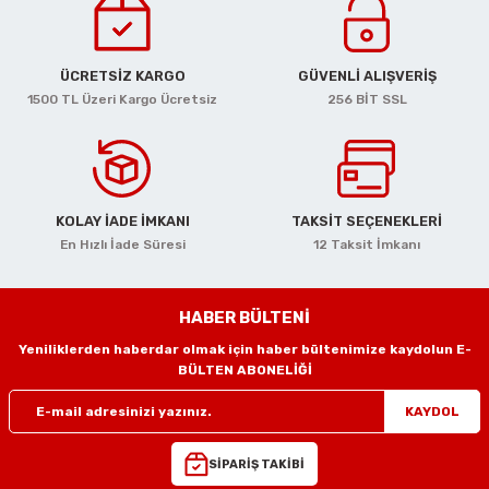
r
Motorları
reler
ücüler
Havalı Eğe Motorları
Mengene Yükseltme Aparatları
ÜCRETSİZ KARGO
GÜVENLİ ALIŞVERİŞ
r
azıma
Lambaları
çerler
arı
 Çivileri
Havalı Gres Tabancaları
Minik Kasa Mengeneleri
1500 TL Üzeri Kargo Ücretsiz
256 BİT SSL
eri
kseri
 Keskiler
lar
lik Açmalar
Havalı Kalıpçı Taşlamalar
Örslü Mengeneler
lar
lar
ri
r
slar
Havalı Kaporta Çektirme
Tesisatçı Mengeneler
KOLAY İADE İMKANI
TAKSİT SEÇENEKLERİ
ı
r
ler
Havalı Kılavuz Çekmeler
Tesviyeci Mengeneler
En Hızlı İade Süresi
12 Taksit İmkanı
smeler
r
utucular
ler
eler
ciler
Havalı Lastik Taşlamalar
HABER BÜLTENİ
naları
eler
htarları
aralar
akasları
Havalı Lokmalar
Yeniliklerden haberdar olmak için haber bültenimize kaydolun E-
BÜLTEN ABONELİĞİ
 Tabancaları
arı
Değiştirme Pensleri
Havalı Matkaplar
KAYDOL
 Kırıcılar
ri
Havalı Mikro Kalıpçı Setleri
SİPARİŞ TAKİBİ