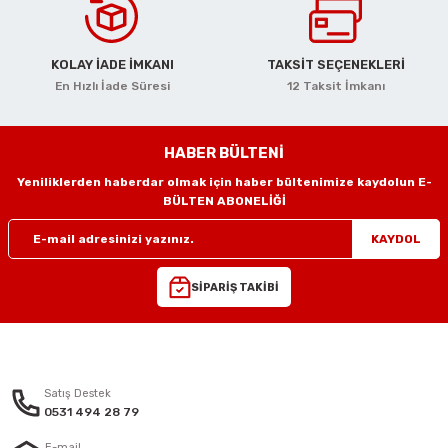
eri
KOLAY İADE İMKANI
TAKSİT SEÇENEKLERİ
En Hızlı İade Süresi
12 Taksit İmkanı
arı
HABER BÜLTENİ
Yeniliklerden haberdar olmak için haber bültenimize kaydolun E-
aralar
BÜLTEN ABONELİĞİ
KAYDOL
SİPARİŞ TAKİBİ
ap Uçları
ezgahları
er
Satış Destek
0531 494 28 79
r
E-mail