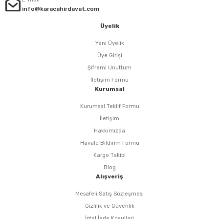
info@karacahirdavat.com
n Tabancaları
Üyelik
r
Yeni Üyelik
Üye Girişi
r
Şifremi Unuttum
İletişim Formu
Kurumsal
arı
Kurumsal Teklif Formu
 Makineleri
İletişim
Hakkımızda
Havale Bildirim Formu
Kargo Takibi
Blog
Alışveriş
arı
Mesafeli Satış Sözleşmesi
Gizlilik ve Güvenlik
İptal İade Koşullari