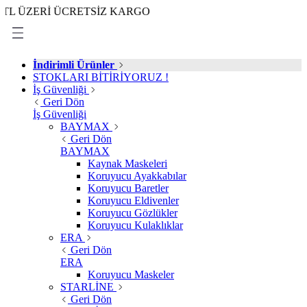
ERİ ÜCRETSİZ KARGO
İndirimli Ürünler
STOKLARI BİTİRİYORUZ !
İş Güvenliği
Geri Dön
İş Güvenliği
BAYMAX
Geri Dön
BAYMAX
Kaynak Maskeleri
Koruyucu Ayakkabılar
Koruyucu Baretler
Koruyucu Eldivenler
Koruyucu Gözlükler
Koruyucu Kulaklıklar
ERA
Geri Dön
ERA
Koruyucu Maskeler
STARLİNE
Geri Dön