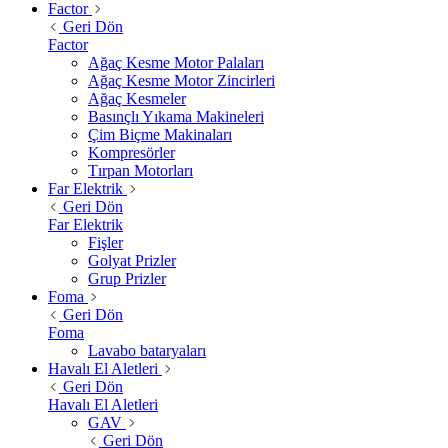
Factor
Geri Dön
Factor
Ağaç Kesme Motor Palaları
Ağaç Kesme Motor Zincirleri
Ağaç Kesmeler
Basınçlı Yıkama Makineleri
Çim Biçme Makinaları
Kompresörler
Tırpan Motorları
Far Elektrik
Geri Dön
Far Elektrik
Fişler
Golyat Prizler
Grup Prizler
Foma
Geri Dön
Foma
Lavabo bataryaları
Havalı El Aletleri
Geri Dön
Havalı El Aletleri
GAV
Geri Dön