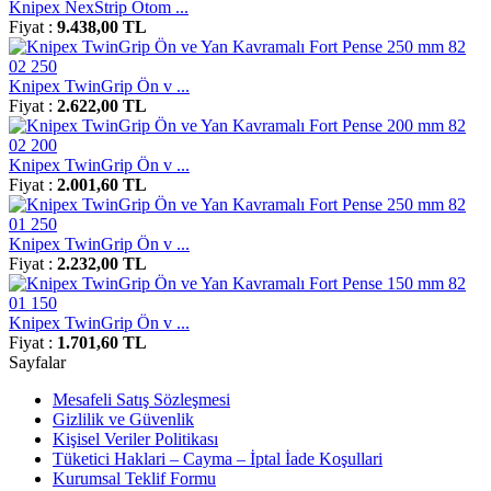
Knipex NexStrip Otom ...
Fiyat :
9.438,00 TL
Knipex TwinGrip Ön v ...
Fiyat :
2.622,00 TL
Knipex TwinGrip Ön v ...
Fiyat :
2.001,60 TL
Knipex TwinGrip Ön v ...
Fiyat :
2.232,00 TL
Knipex TwinGrip Ön v ...
Fiyat :
1.701,60 TL
Sayfalar
Mesafeli Satış Sözleşmesi
Gizlilik ve Güvenlik
Kişisel Veriler Politikası
Tüketici Haklari – Cayma – İptal İade Koşullari
Kurumsal Teklif Formu