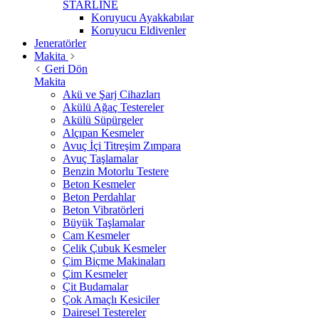
STARLİNE
Koruyucu Ayakkabılar
Koruyucu Eldivenler
Jeneratörler
Makita
Geri Dön
Makita
Akü ve Şarj Cihazları
Akülü Ağaç Testereler
Akülü Süpürgeler
Alçıpan Kesmeler
Avuç İçi Titreşim Zımpara
Avuç Taşlamalar
Benzin Motorlu Testere
Beton Kesmeler
Beton Perdahlar
Beton Vibratörleri
Büyük Taşlamalar
Cam Kesmeler
Çelik Çubuk Kesmeler
Çim Biçme Makinaları
Çim Kesmeler
Çit Budamalar
Çok Amaçlı Kesiciler
Dairesel Testereler