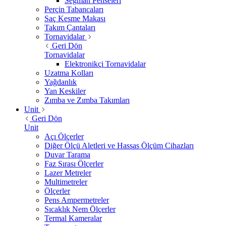
Segman Penseleri
Perçin Tabancaları
Saç Kesme Makası
Takım Çantaları
Tornavidalar
Geri Dön
Tornavidalar
Elektronikçi Tornavidalar
Uzatma Kolları
Yağdanlık
Yan Keskiler
Zımba ve Zımba Takımları
Unit
Geri Dön
Unit
Açı Ölçerler
Diğer Ölçü Aletleri ve Hassas Ölçüm Cihazları
Duvar Tarama
Faz Sırası Ölçerler
Lazer Metreler
Multimetreler
Ölçerler
Pens Ampermetreler
Sıcaklık Nem Ölçerler
Termal Kameralar