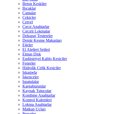
Beton Keskiler
Bıçaklar
Çantalar
Çekiçler
Cetvel
Cırcır Anahtarlar
Cırcırlı Lokmalar
Dekupaj Testereler
Demir Kesme Makasları
Eğeler
El Aletleri Setleri
Elmas Disk
Endüstriyel Kablo Kesiciler
Fenerler
Hidrolik Çelik Kesiciler
Iskarpela
İşkenceler
Ispatulalar
Kargaburunlar
Kaynak Tutucular
Kombine Anahtarlar
Kontrol Kalemleri
Lokma Anahtarlar
Matkap Uçları
Penseler