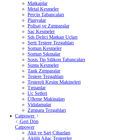
Matkaplar
Metal Kesmeler
Perçin Tabancaları
Planyalar
Polisaj ve Zımparalar
Saç Kesmeler
Sds Delici Matkap Uçları
Şerit Testere Tezgahları
Somun Kesmeler
Somun Sıkmalar
Sosis Tip Silikon Tabancaları
Sunta Kesmeler
Tank Zımparalar
Testere Tezgahları
Testereli Kesim Makineleri
Tırpanlar
Uç Setleri
Üfleme Makinaları
Vidalamalar
Zımpara Tezgahları
Catpower
Geri Dön
Catpower
Akü ve Şarj Cihazları
Akülü Ağaç Testereler