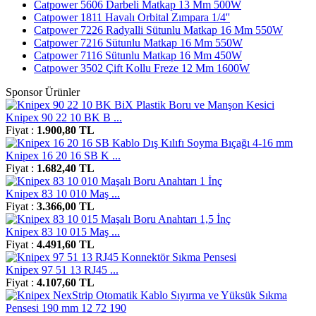
Catpower 5606 Darbeli Matkap 13 Mm 500W
Catpower 1811 Havalı Orbital Zımpara 1/4''
Catpower 7226 Radyalli Sütunlu Matkap 16 Mm 550W
Catpower 7216 Sütunlu Matkap 16 Mm 550W
Catpower 7116 Sütunlu Matkap 16 Mm 450W
Catpower 3502 Çift Kollu Freze 12 Mm 1600W
Sponsor Ürünler
Knipex 90 22 10 BK B ...
Fiyat :
1.900,80 TL
Knipex 16 20 16 SB K ...
Fiyat :
1.682,40 TL
Knipex 83 10 010 Maş ...
Fiyat :
3.366,00 TL
Knipex 83 10 015 Maş ...
Fiyat :
4.491,60 TL
Knipex 97 51 13 RJ45 ...
Fiyat :
4.107,60 TL