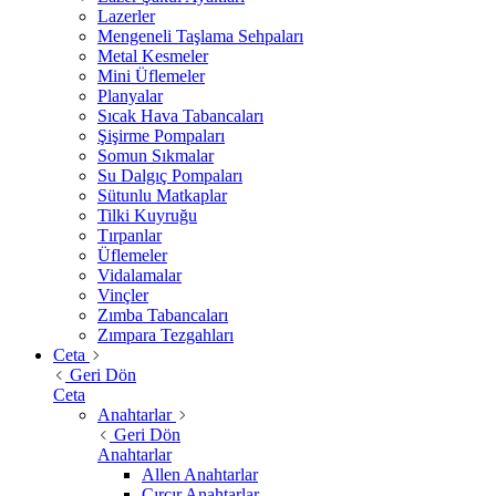
Lazerler
Mengeneli Taşlama Sehpaları
Metal Kesmeler
Mini Üflemeler
Planyalar
Sıcak Hava Tabancaları
Şişirme Pompaları
Somun Sıkmalar
Su Dalgıç Pompaları
Sütunlu Matkaplar
Tilki Kuyruğu
Tırpanlar
Üflemeler
Vidalamalar
Vinçler
Zımba Tabancaları
Zımpara Tezgahları
Ceta
Geri Dön
Ceta
Anahtarlar
Geri Dön
Anahtarlar
Allen Anahtarlar
Cırcır Anahtarlar