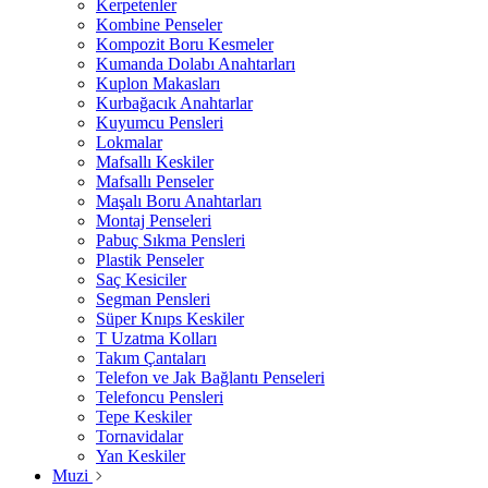
Kerpetenler
Kombine Penseler
Kompozit Boru Kesmeler
Kumanda Dolabı Anahtarları
Kuplon Makasları
Kurbağacık Anahtarlar
Kuyumcu Pensleri
Lokmalar
Mafsallı Keskiler
Mafsallı Penseler
Maşalı Boru Anahtarları
Montaj Penseleri
Pabuç Sıkma Pensleri
Plastik Penseler
Saç Kesiciler
Segman Pensleri
Süper Knıps Keskiler
T Uzatma Kolları
Takım Çantaları
Telefon ve Jak Bağlantı Penseleri
Telefoncu Pensleri
Tepe Keskiler
Tornavidalar
Yan Keskiler
Muzi