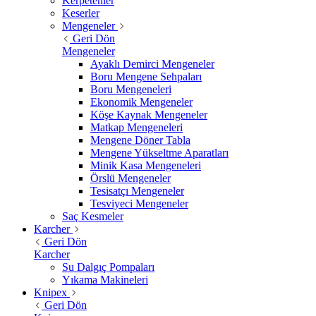
Kerpetenler
Keserler
Mengeneler
Geri Dön
Mengeneler
Ayaklı Demirci Mengeneler
Boru Mengene Sehpaları
Boru Mengeneleri
Ekonomik Mengeneler
Köşe Kaynak Mengeneler
Matkap Mengeneleri
Mengene Döner Tabla
Mengene Yükseltme Aparatları
Minik Kasa Mengeneleri
Örslü Mengeneler
Tesisatçı Mengeneler
Tesviyeci Mengeneler
Saç Kesmeler
Karcher
Geri Dön
Karcher
Su Dalgıç Pompaları
Yıkama Makineleri
Knipex
Geri Dön