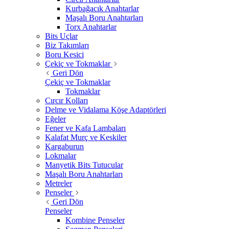
Kurbağacık Anahtarlar
Maşalı Boru Anahtarları
Torx Anahtarlar
Bits Uçlar
Biz Takımları
Boru Kesici
Çekiç ve Tokmaklar
Geri Dön
Çekiç ve Tokmaklar
Tokmaklar
Cırcır Kolları
Delme ve Vidalama Köşe Adaptörleri
Eğeler
Fener ve Kafa Lambaları
Kalafat Murç ve Keskiler
Kargaburun
Lokmalar
Manyetik Bits Tutucular
Maşalı Boru Anahtarları
Metreler
Penseler
Geri Dön
Penseler
Kombine Penseler