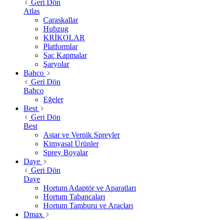
Geri Dön
Atlas
Caraskallar
Hubzug
KRİKOLAR
Platformlar
Saç Kapmalar
Şaryolar
Bahco
Geri Dön
Bahco
Eğeler
Best
Geri Dön
Best
Astar ve Vernik Spreyler
Kimyasal Ürünler
Sprey Boyalar
Daye
Geri Dön
Daye
Hortum Adaptör ve Aparatları
Hortum Tabancaları
Hortum Tamburu ve Araçları
Dmax