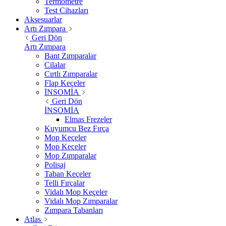
Termometre
Test Cihazları
Aksesuarlar
Artı Zımpara
Geri Dön
Artı Zımpara
Bant Zımparalar
Cilalar
Cırtlı Zımparalar
Flap Keçeler
İNSOMİA
Geri Dön
İNSOMİA
Elmas Frezeler
Kuyumcu Bez Fırça
Mop Keçeler
Mop Keçeler
Mop Zımparalar
Polisaj
Taban Keçeler
Telli Fırçalar
Vidalı Mop Keçeler
Vidalı Mop Zımparalar
Zımpara Tabanları
Atlas