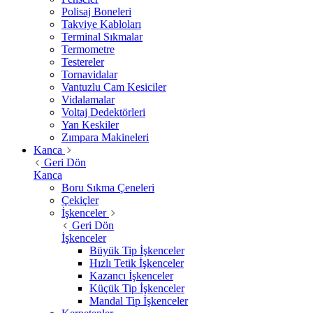
Polisaj Boneleri
Takviye Kabloları
Terminal Sıkmalar
Termometre
Testereler
Tornavidalar
Vantuzlu Cam Kesiciler
Vidalamalar
Voltaj Dedektörleri
Yan Keskiler
Zımpara Makineleri
Kanca
Geri Dön
Kanca
Boru Sıkma Çeneleri
Çekiçler
İşkenceler
Geri Dön
İşkenceler
Büyük Tip İşkenceler
Hızlı Tetik İşkenceler
Kazancı İşkenceler
Küçük Tip İşkenceler
Mandal Tip İşkenceler