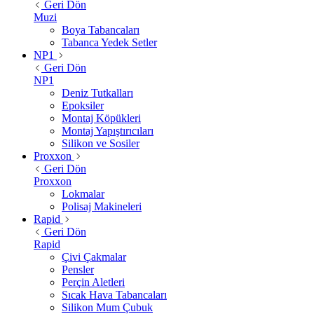
Geri Dön
Muzi
Boya Tabancaları
Tabanca Yedek Setler
NP1
Geri Dön
NP1
Deniz Tutkalları
Epoksiler
Montaj Köpükleri
Montaj Yapıştırıcıları
Silikon ve Sosiler
Proxxon
Geri Dön
Proxxon
Lokmalar
Polisaj Makineleri
Rapid
Geri Dön
Rapid
Çivi Çakmalar
Pensler
Perçin Aletleri
Sıcak Hava Tabancaları
Silikon Mum Çubuk