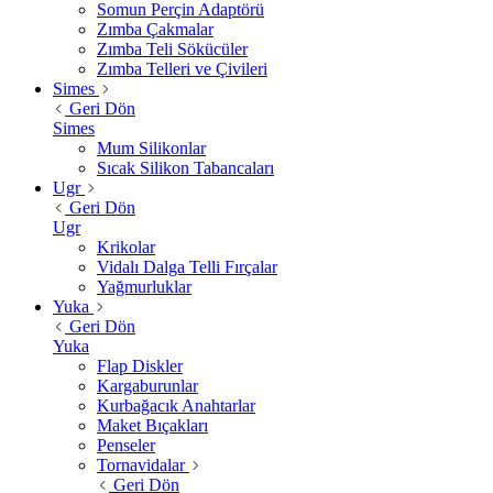
Somun Perçin Adaptörü
Zımba Çakmalar
Zımba Teli Sökücüler
Zımba Telleri ve Çivileri
Simes
Geri Dön
Simes
Mum Silikonlar
Sıcak Silikon Tabancaları
Ugr
Geri Dön
Ugr
Krikolar
Vidalı Dalga Telli Fırçalar
Yağmurluklar
Yuka
Geri Dön
Yuka
Flap Diskler
Kargaburunlar
Kurbağacık Anahtarlar
Maket Bıçakları
Penseler
Tornavidalar
Geri Dön