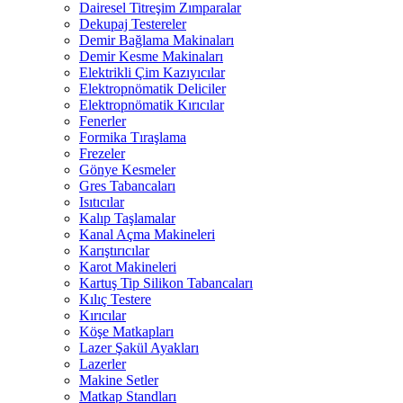
Dairesel Titreşim Zımparalar
Dekupaj Testereler
Demir Bağlama Makinaları
Demir Kesme Makinaları
Elektrikli Çim Kazıyıcılar
Elektropnömatik Deliciler
Elektropnömatik Kırıcılar
Fenerler
Formika Tıraşlama
Frezeler
Gönye Kesmeler
Gres Tabancaları
Isıtıcılar
Kalıp Taşlamalar
Kanal Açma Makineleri
Karıştırıcılar
Karot Makineleri
Kartuş Tip Silikon Tabancaları
Kılıç Testere
Kırıcılar
Köşe Matkapları
Lazer Şakül Ayakları
Lazerler
Makine Setler
Matkap Standları