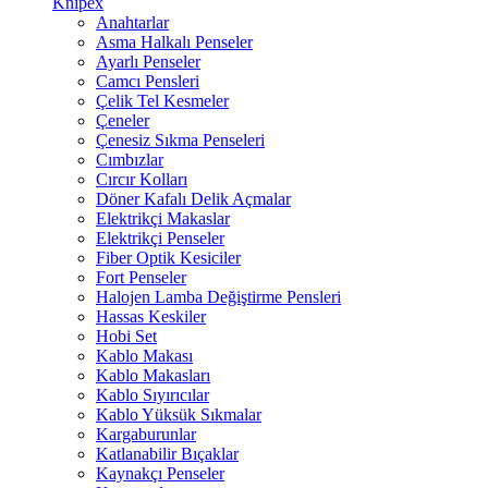
Knipex
Anahtarlar
Asma Halkalı Penseler
Ayarlı Penseler
Camcı Pensleri
Çelik Tel Kesmeler
Çeneler
Çenesiz Sıkma Penseleri
Cımbızlar
Cırcır Kolları
Döner Kafalı Delik Açmalar
Elektrikçi Makaslar
Elektrikçi Penseler
Fiber Optik Kesiciler
Fort Penseler
Halojen Lamba Değiştirme Pensleri
Hassas Keskiler
Hobi Set
Kablo Makası
Kablo Makasları
Kablo Sıyırıcılar
Kablo Yüksük Sıkmalar
Kargaburunlar
Katlanabilir Bıçaklar
Kaynakçı Penseler