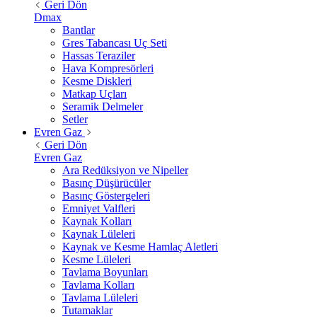
Geri Dön
Dmax
Bantlar
Gres Tabancası Uç Seti
Hassas Teraziler
Hava Kompresörleri
Kesme Diskleri
Matkap Uçları
Seramik Delmeler
Setler
Evren Gaz
Geri Dön
Evren Gaz
Ara Redüksiyon ve Nipeller
Basınç Düşürücüler
Basınç Göstergeleri
Emniyet Valfleri
Kaynak Kolları
Kaynak Lüleleri
Kaynak ve Kesme Hamlaç Aletleri
Kesme Lüleleri
Tavlama Boyunları
Tavlama Kolları
Tavlama Lüleleri
Tutamaklar