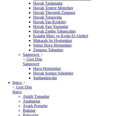
Havalı Taşlamalar
Havalı Testere Motorları
Havalı Titreşimli Zımpara
Havalı Tornavida
Havalı Yan Keskiler
Havalı Yazı Yazmalar
Havalı Zımba Tabancaları
Kalafat Murç ve Keski El Aletleri
Makaralı Su Hortumları
Spiral Hava Hortumları
Zımpara Tabanları
Sappower
Geri Dön
Sappower
Hava Hortumları
Havalı Somun Sökmeler
Şartlandırıcılar
Ingco
Geri Dön
Ingco
Akülü Tırpanlar
Anahtarlar
Ayarlı Penseler
Baltalar
Balyozlar