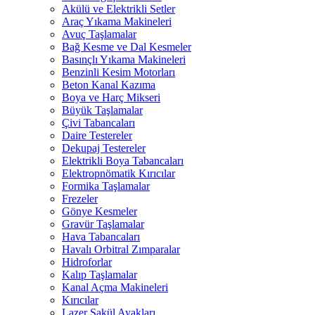
Akülü ve Elektrikli Setler
Araç Yıkama Makineleri
Avuç Taşlamalar
Bağ Kesme ve Dal Kesmeler
Basınçlı Yıkama Makineleri
Benzinli Kesim Motorları
Beton Kanal Kazıma
Boya ve Harç Mikseri
Büyük Taşlamalar
Çivi Tabancaları
Daire Testereler
Dekupaj Testereler
Elektrikli Boya Tabancaları
Elektropnömatik Kırıcılar
Formika Taşlamalar
Frezeler
Gönye Kesmeler
Gravür Taşlamalar
Hava Tabancaları
Havalı Orbitral Zımparalar
Hidroforlar
Kalıp Taşlamalar
Kanal Açma Makineleri
Kırıcılar
Lazer Şakül Ayakları