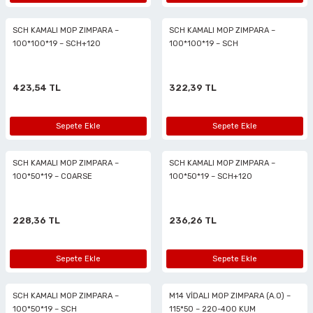
rlar
ler
Havalı Testere Motorları
SCH KAMALI MOP ZIMPARA –
SCH KAMALI MOP ZIMPARA –
ama
kları
ri
 Kesmeler
Havalı Titreşimli Zımpara
100*100*19 – SCH+120
100*100*19 – SCH
lar
 Anahtarları
Havalı Tornavida
423,54 TL
322,39 TL
r
ama Sehpaları
rı
Havalı Yan Keskiler
Sepete Ekle
Sepete Ekle
rı
htarlar
Havalı Yazı Yazmalar
SCH KAMALI MOP ZIMPARA –
SCH KAMALI MOP ZIMPARA –
100*50*19 – COARSE
100*50*19 – SCH+120
eri
Havalı Zımba Tabancaları
ar
rı
Kalafat Murç ve Keski El Aletleri
228,36 TL
236,26 TL
ineleri
ancaları
lar
r
Makaralı Su Hortumları
Sepete Ekle
Sepete Ekle
arı
er
Spiral Hava Hortumları
SCH KAMALI MOP ZIMPARA –
M14 VİDALI MOP ZIMPARA (A.O) –
100*50*19 – SCH
115*50 – 220-400 KUM