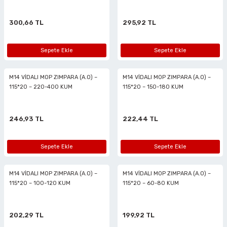
ları
300,66 TL
295,92 TL
Sepete Ekle
Sepete Ekle
M14 VİDALI MOP ZIMPARA (A.O) –
M14 VİDALI MOP ZIMPARA (A.O) –
115*20 – 220-400 KUM
115*20 – 150-180 KUM
246,93 TL
222,44 TL
Sepete Ekle
Sepete Ekle
M14 VİDALI MOP ZIMPARA (A.O) –
M14 VİDALI MOP ZIMPARA (A.O) –
115*20 – 100-120 KUM
115*20 – 60-80 KUM
202,29 TL
199,92 TL