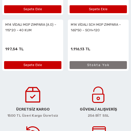
Sepete Ekle
Sepete Ekle
M14 VİDALI MOP ZIMPARA (A.O) –
M14 VİDALI SCH MOP ZIMPARA –
115*20 – 40 KUM
165*50 – SCH+120
197,54 TL
1.116,13 TL
Sepete Ekle
Stokta Yok
ÜCRETSİZ KARGO
GÜVENLİ ALIŞVERİŞ
1500 TL Üzeri Kargo Ücretsiz
256 BİT SSL