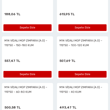
i
r
htarları
Zımpara Tabanları
kon Tabancaları
aları
ri
188,06 TL
615,95 TL
lar
esiciler
nsleri
Sepete Ekle
Sepete Ekle
r
M14 VİDALI MOP ZIMPARA (A.O) –
M14 VİDALI MOP ZIMPARA (A.O) –
115*50 – 150-180 KUM
115*50 – 100-120 KUM
ı
leri
kları
ri
557,47 TL
507,69 TL
leri
kiler
Sepete Ekle
Sepete Ekle
rı
M14 VİDALI MOP ZIMPARA (A.O) –
M14 VİDALI MOP ZIMPARA (A.O) –
115*50 – 60-80 KUM
115*50 – 40 KUM
rı
arı
ı
500,58 TL
493,47 TL
ları
Bağlantı Penseleri