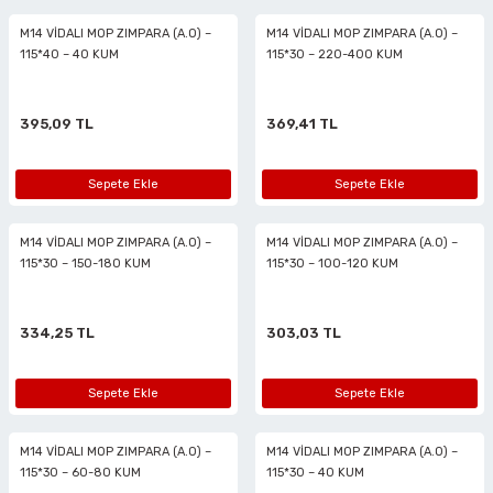
M14 VİDALI MOP ZIMPARA (A.O) –
M14 VİDALI MOP ZIMPARA (A.O) –
n Tabancaları
115*40 – 40 KUM
115*30 – 220-400 KUM
r
395,09 TL
369,41 TL
r
Sepete Ekle
Sepete Ekle
arı
M14 VİDALI MOP ZIMPARA (A.O) –
M14 VİDALI MOP ZIMPARA (A.O) –
 Makineleri
115*30 – 150-180 KUM
115*30 – 100-120 KUM
334,25 TL
303,03 TL
Sepete Ekle
Sepete Ekle
arı
M14 VİDALI MOP ZIMPARA (A.O) –
M14 VİDALI MOP ZIMPARA (A.O) –
115*30 – 60-80 KUM
115*30 – 40 KUM