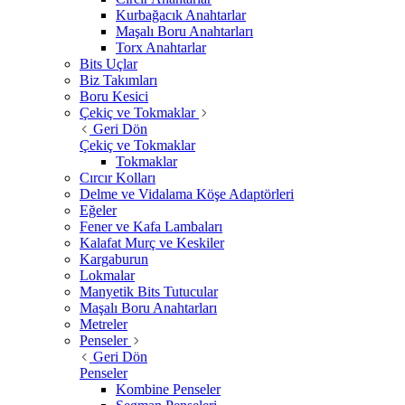
Kurbağacık Anahtarlar
Maşalı Boru Anahtarları
Torx Anahtarlar
Bits Uçlar
Biz Takımları
Boru Kesici
Çekiç ve Tokmaklar
Geri Dön
Çekiç ve Tokmaklar
Tokmaklar
Cırcır Kolları
Delme ve Vidalama Köşe Adaptörleri
Eğeler
Fener ve Kafa Lambaları
Kalafat Murç ve Keskiler
Kargaburun
Lokmalar
Manyetik Bits Tutucular
Maşalı Boru Anahtarları
Metreler
Penseler
Geri Dön
Penseler
Kombine Penseler