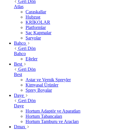
Geri Dön
Atlas
Caraskallar
Hubzug
KRİKOLAR
Platformlar
Saç Kapmalar
Şaryolar
Bahco
Geri Dön
Bahco
Eğeler
Best
Geri Dön
Best
Astar ve Vernik Spreyler
Kimyasal Ürünler
Sprey Boyalar
Daye
Geri Dön
Daye
Hortum Adaptör ve Aparatları
Hortum Tabancaları
Hortum Tamburu ve Araçları
Dmax