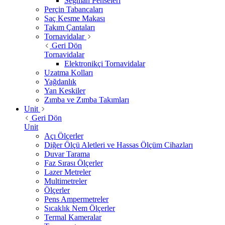
Segman Penseleri
Perçin Tabancaları
Saç Kesme Makası
Takım Çantaları
Tornavidalar
Geri Dön
Tornavidalar
Elektronikçi Tornavidalar
Uzatma Kolları
Yağdanlık
Yan Keskiler
Zımba ve Zımba Takımları
Unit
Geri Dön
Unit
Açı Ölçerler
Diğer Ölçü Aletleri ve Hassas Ölçüm Cihazları
Duvar Tarama
Faz Sırası Ölçerler
Lazer Metreler
Multimetreler
Ölçerler
Pens Ampermetreler
Sıcaklık Nem Ölçerler
Termal Kameralar