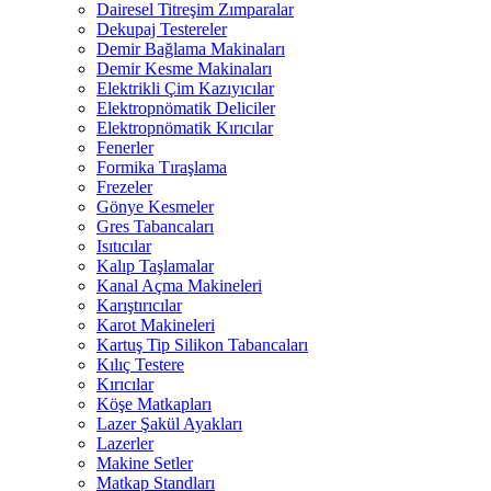
Dairesel Titreşim Zımparalar
Dekupaj Testereler
Demir Bağlama Makinaları
Demir Kesme Makinaları
Elektrikli Çim Kazıyıcılar
Elektropnömatik Deliciler
Elektropnömatik Kırıcılar
Fenerler
Formika Tıraşlama
Frezeler
Gönye Kesmeler
Gres Tabancaları
Isıtıcılar
Kalıp Taşlamalar
Kanal Açma Makineleri
Karıştırıcılar
Karot Makineleri
Kartuş Tip Silikon Tabancaları
Kılıç Testere
Kırıcılar
Köşe Matkapları
Lazer Şakül Ayakları
Lazerler
Makine Setler
Matkap Standları