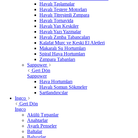
Havalı Taşlamalar
Havalı Testere Motorları
Havalı Titreşimli Zımpara
Havalı Tornavida
Havalı Yan Keskiler
Havalı Yazı Yazmalar
Havalı Zımba Tabancaları
Kalafat Murç ve Keski El Aletleri
Makaralı Su Hortumları
Spiral Hava Hortumları
Zımpara Tabanları
Sappower
Geri Dön
Sappower
Hava Hortumları
Havalı Somun Sökmeler
Şartlandırıcılar
Ingco
Geri Dön
Ingco
Akülü Tırpanlar
Anahtarlar
Ayarlı Penseler
Baltalar
Balyozlar