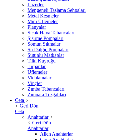
Lazerler
Mengeneli Taşlama Sehpaları
Metal Kesmeler
Mini Üflemeler
Planyalar
Sıcak Hava Tabancaları
Şişirme Pompaları
Somun Sıkmalar
Su Dalgıç Pompaları
Sütunlu Matkaplar
Tilki Kuyruğu
Tırpanlar
Üflemeler
Vidalamalar
Vinçler
Zımba Tabancaları
Zımpara Tezgahları
Ceta
Geri Dön
Ceta
Anahtarlar
Geri Dön
Anahtarlar
Allen Anahtarlar
Cırcır Anahtarlar