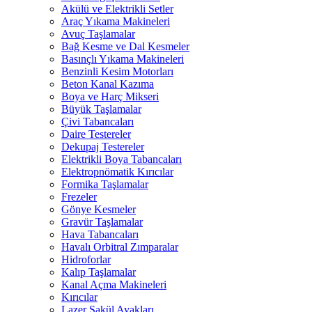
Akülü ve Elektrikli Setler
Araç Yıkama Makineleri
Avuç Taşlamalar
Bağ Kesme ve Dal Kesmeler
Basınçlı Yıkama Makineleri
Benzinli Kesim Motorları
Beton Kanal Kazıma
Boya ve Harç Mikseri
Büyük Taşlamalar
Çivi Tabancaları
Daire Testereler
Dekupaj Testereler
Elektrikli Boya Tabancaları
Elektropnömatik Kırıcılar
Formika Taşlamalar
Frezeler
Gönye Kesmeler
Gravür Taşlamalar
Hava Tabancaları
Havalı Orbitral Zımparalar
Hidroforlar
Kalıp Taşlamalar
Kanal Açma Makineleri
Kırıcılar
Lazer Şakül Ayakları