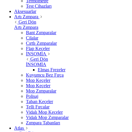
Termometre
Test Cihazları
Aksesuarlar
Artı Zımpara
Geri Dön
Artı Zımpara
Bant Zımparalar
Cilalar
Cırtlı Zımparalar
Flap Keçeler
İNSOMİA
Geri Dön
İNSOMİA
Elmas Frezeler
Kuyumcu Bez Fırça
Mop Keçeler
Mop Keçeler
Mop Zımparalar
Polisaj
Taban Keçeler
Telli Fırçalar
Vidalı Mop Keçeler
Vidalı Mop Zımparalar
Zımpara Tabanları
Atlas