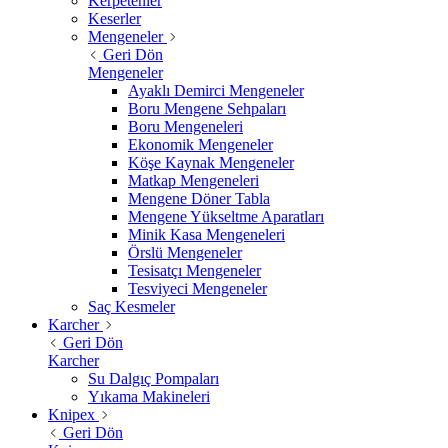
Kerpetenler
Keserler
Mengeneler
Geri Dön
Mengeneler
Ayaklı Demirci Mengeneler
Boru Mengene Sehpaları
Boru Mengeneleri
Ekonomik Mengeneler
Köşe Kaynak Mengeneler
Matkap Mengeneleri
Mengene Döner Tabla
Mengene Yükseltme Aparatları
Minik Kasa Mengeneleri
Örslü Mengeneler
Tesisatçı Mengeneler
Tesviyeci Mengeneler
Saç Kesmeler
Karcher
Geri Dön
Karcher
Su Dalgıç Pompaları
Yıkama Makineleri
Knipex
Geri Dön