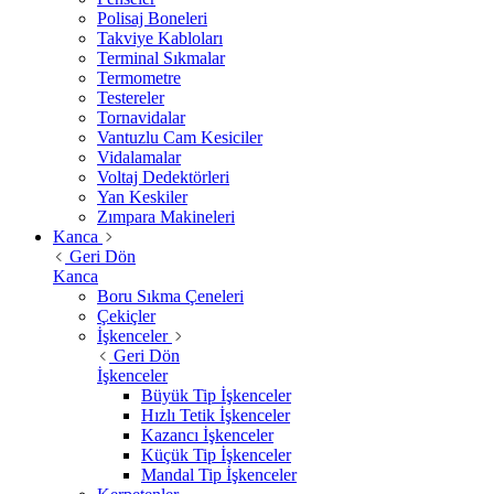
Polisaj Boneleri
Takviye Kabloları
Terminal Sıkmalar
Termometre
Testereler
Tornavidalar
Vantuzlu Cam Kesiciler
Vidalamalar
Voltaj Dedektörleri
Yan Keskiler
Zımpara Makineleri
Kanca
Geri Dön
Kanca
Boru Sıkma Çeneleri
Çekiçler
İşkenceler
Geri Dön
İşkenceler
Büyük Tip İşkenceler
Hızlı Tetik İşkenceler
Kazancı İşkenceler
Küçük Tip İşkenceler
Mandal Tip İşkenceler