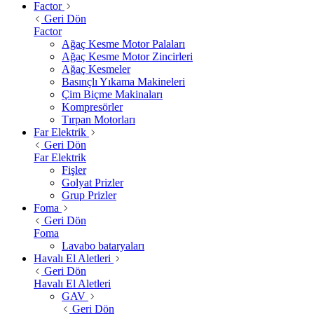
Factor
Geri Dön
Factor
Ağaç Kesme Motor Palaları
Ağaç Kesme Motor Zincirleri
Ağaç Kesmeler
Basınçlı Yıkama Makineleri
Çim Biçme Makinaları
Kompresörler
Tırpan Motorları
Far Elektrik
Geri Dön
Far Elektrik
Fişler
Golyat Prizler
Grup Prizler
Foma
Geri Dön
Foma
Lavabo bataryaları
Havalı El Aletleri
Geri Dön
Havalı El Aletleri
GAV
Geri Dön