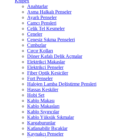
Knipex
Anahtarlar
Asma Halkalı Penseler
Ayarlı Penseler
Camcı Pensleri
Çelik Tel Kesmeler
Çeneler
Çenesiz Sıkma Penseleri
Cımbızlar
Cırcır Kolları
Döner Kafalı Delik Açmalar
Elektrikçi Makaslar
Elektrikçi Penseler
Fiber Optik Kesiciler
Fort Penseler
Halojen Lamba Değiştirme Pensleri
Hassas Keskiler
Hobi Set
Kablo Makası
Kablo Makasları
Kablo Sıyırıcılar
Kablo Yüksük Sıkmalar
Kargaburunlar
Katlanabilir Bıçaklar
Kaynakçı Penseler