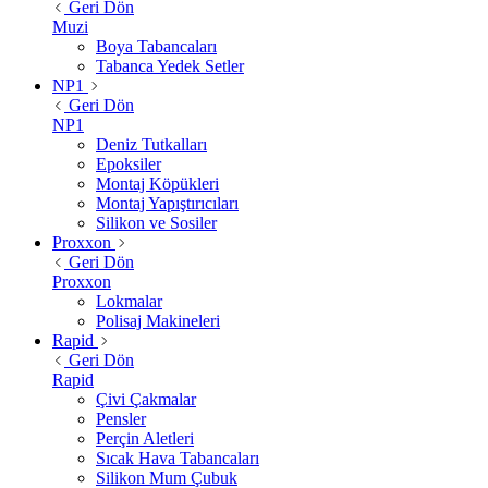
Geri Dön
Muzi
Boya Tabancaları
Tabanca Yedek Setler
NP1
Geri Dön
NP1
Deniz Tutkalları
Epoksiler
Montaj Köpükleri
Montaj Yapıştırıcıları
Silikon ve Sosiler
Proxxon
Geri Dön
Proxxon
Lokmalar
Polisaj Makineleri
Rapid
Geri Dön
Rapid
Çivi Çakmalar
Pensler
Perçin Aletleri
Sıcak Hava Tabancaları
Silikon Mum Çubuk