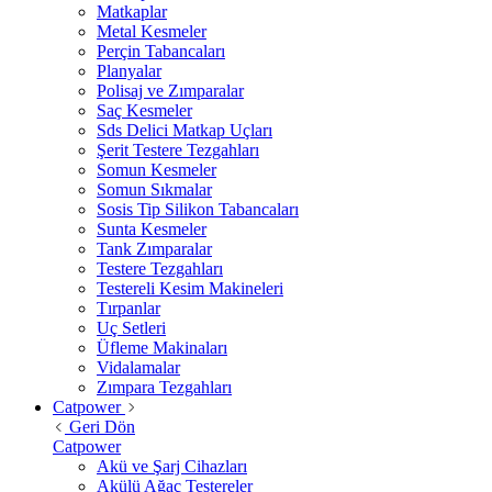
Matkaplar
Metal Kesmeler
Perçin Tabancaları
Planyalar
Polisaj ve Zımparalar
Saç Kesmeler
Sds Delici Matkap Uçları
Şerit Testere Tezgahları
Somun Kesmeler
Somun Sıkmalar
Sosis Tip Silikon Tabancaları
Sunta Kesmeler
Tank Zımparalar
Testere Tezgahları
Testereli Kesim Makineleri
Tırpanlar
Uç Setleri
Üfleme Makinaları
Vidalamalar
Zımpara Tezgahları
Catpower
Geri Dön
Catpower
Akü ve Şarj Cihazları
Akülü Ağaç Testereler