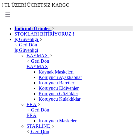
ZERİ ÜCRETSİZ KARGO
İndirimli Ürünler
STOKLARI BİTİRİYORUZ !
İş Güvenliği
Geri Dön
İş Güvenliği
BAYMAX
Geri Dön
BAYMAX
Kaynak Maskeleri
Koruyucu Ayakkabılar
Koruyucu Baretler
Koruyucu Eldivenler
Koruyucu Gözlükler
Koruyucu Kulaklıklar
ERA
Geri Dön
ERA
Koruyucu Maskeler
STARLİNE
Geri Dön