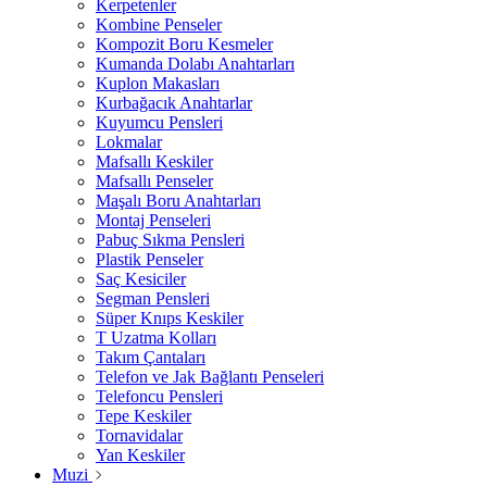
Kerpetenler
Kombine Penseler
Kompozit Boru Kesmeler
Kumanda Dolabı Anahtarları
Kuplon Makasları
Kurbağacık Anahtarlar
Kuyumcu Pensleri
Lokmalar
Mafsallı Keskiler
Mafsallı Penseler
Maşalı Boru Anahtarları
Montaj Penseleri
Pabuç Sıkma Pensleri
Plastik Penseler
Saç Kesiciler
Segman Pensleri
Süper Knıps Keskiler
T Uzatma Kolları
Takım Çantaları
Telefon ve Jak Bağlantı Penseleri
Telefoncu Pensleri
Tepe Keskiler
Tornavidalar
Yan Keskiler
Muzi