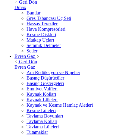
Geri Dön
Dmax
Bantlar
Gres Tabancası Uç Seti
Hassas Teraziler
Hava Kompresörleri
Kesme Diskleri
Matkap Uçları
Seramik Delmeler
Setler
Evren Gaz
Geri Dön
Evren Gaz
Ara Redüksiyon ve Nipeller
Basınç Düşürücüler
Basınç Göstergeleri
Emniyet Valfleri
Kaynak Kolları
Kaynak Lüleleri
Kaynak ve Kesme Hamlaç Aletleri
Kesme Lüleleri
Tavlama Boyunları
Tavlama Kolları
Tavlama Lüleleri
Tutamaklar