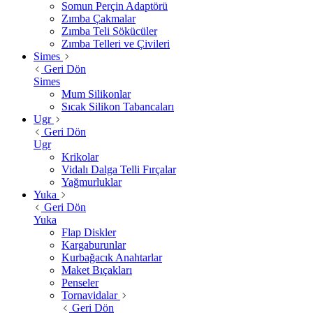
Somun Perçin Adaptörü
Zımba Çakmalar
Zımba Teli Sökücüler
Zımba Telleri ve Çivileri
Simes
Geri Dön
Simes
Mum Silikonlar
Sıcak Silikon Tabancaları
Ugr
Geri Dön
Ugr
Krikolar
Vidalı Dalga Telli Fırçalar
Yağmurluklar
Yuka
Geri Dön
Yuka
Flap Diskler
Kargaburunlar
Kurbağacık Anahtarlar
Maket Bıçakları
Penseler
Tornavidalar
Geri Dön