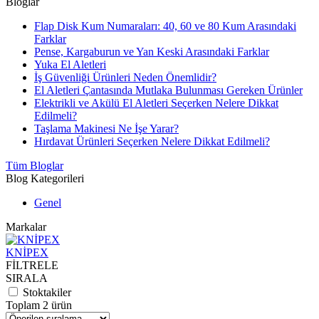
Bloglar
Flap Disk Kum Numaraları: 40, 60 ve 80 Kum Arasındaki
Farklar
Pense, Kargaburun ve Yan Keski Arasındaki Farklar
Yuka El Aletleri
İş Güvenliği Ürünleri Neden Önemlidir?
El Aletleri Çantasında Mutlaka Bulunması Gereken Ürünler
Elektrikli ve Akülü El Aletleri Seçerken Nelere Dikkat
Edilmeli?
Taşlama Makinesi Ne İşe Yarar?
Hırdavat Ürünleri Seçerken Nelere Dikkat Edilmeli?
Tüm Bloglar
Blog Kategorileri
Genel
Markalar
KNİPEX
FİLTRELE
SIRALA
Stoktakiler
Toplam 2 ürün