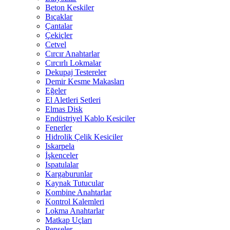
Beton Keskiler
Bıçaklar
Çantalar
Çekiçler
Cetvel
Cırcır Anahtarlar
Cırcırlı Lokmalar
Dekupaj Testereler
Demir Kesme Makasları
Eğeler
El Aletleri Setleri
Elmas Disk
Endüstriyel Kablo Kesiciler
Fenerler
Hidrolik Çelik Kesiciler
Iskarpela
İşkenceler
Ispatulalar
Kargaburunlar
Kaynak Tutucular
Kombine Anahtarlar
Kontrol Kalemleri
Lokma Anahtarlar
Matkap Uçları
Penseler