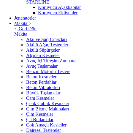
STARLİNE
Koruyucu Ayakkabılar
Koruyucu Eldivenler
Jeneratörler
Makita
Geri Dön
Makita
Akü ve Şarj Cihazları
Akülü Ağaç Testereler
Akülü Süpürgeler
Alçıpan Kesmeler
Avuç İçi Titreşim Zımpara
Avuç Taşlamalar
Benzin Motorlu Testere
Beton Kesmeler
Beton Perdahlar
Beton Vibratörleri
Büyük Taşlamalar
Cam Kesmeler
Çelik Çubuk Kesmeler
Çim Biçme Makinaları
Çim Kesmeler
Çit Budamalar
Çok Amaçlı Kesiciler
Dairesel Testereler