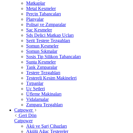
Matkaplar
Metal Kesmeler
Perçin Tabancaları
Planyalar
Polisaj ve Zımparalar
Saç Kesmeler
Sds Delici Matkap Uçları
Şerit Testere Tezgahları
Somun Kesmeler
Somun Sıkmalar
Sosis Tip Silikon Tabancaları
Sunta Kesmeler
Tank Zımparalar
Testere Tezgahları
Testereli Kesim Makineleri
Tırpanlar
Uç Setleri
Üfleme Makinaları
Vidalamalar
Zımpara Tezgahları
Catpower
Geri Dön
Catpower
Akü ve Şarj Cihazları
Akülü Ağaç Testereler