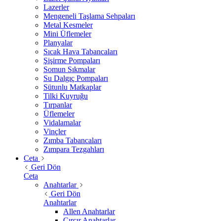
Lazerler
Mengeneli Taşlama Sehpaları
Metal Kesmeler
Mini Üflemeler
Planyalar
Sıcak Hava Tabancaları
Şişirme Pompaları
Somun Sıkmalar
Su Dalgıç Pompaları
Sütunlu Matkaplar
Tilki Kuyruğu
Tırpanlar
Üflemeler
Vidalamalar
Vinçler
Zımba Tabancaları
Zımpara Tezgahları
Ceta
Geri Dön
Ceta
Anahtarlar
Geri Dön
Anahtarlar
Allen Anahtarlar
Cırcır Anahtarlar