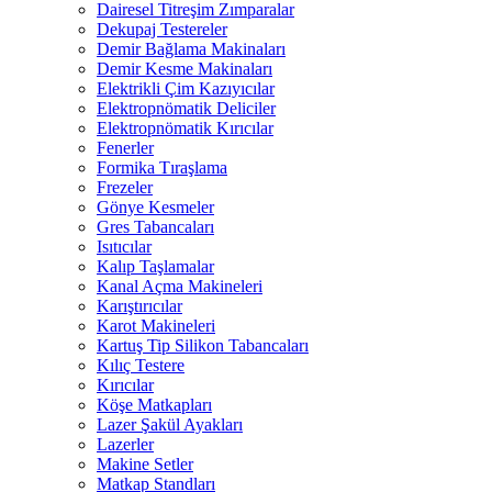
Dairesel Titreşim Zımparalar
Dekupaj Testereler
Demir Bağlama Makinaları
Demir Kesme Makinaları
Elektrikli Çim Kazıyıcılar
Elektropnömatik Deliciler
Elektropnömatik Kırıcılar
Fenerler
Formika Tıraşlama
Frezeler
Gönye Kesmeler
Gres Tabancaları
Isıtıcılar
Kalıp Taşlamalar
Kanal Açma Makineleri
Karıştırıcılar
Karot Makineleri
Kartuş Tip Silikon Tabancaları
Kılıç Testere
Kırıcılar
Köşe Matkapları
Lazer Şakül Ayakları
Lazerler
Makine Setler
Matkap Standları