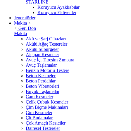
STARLİNE
Koruyucu Ayakkabılar
Koruyucu Eldivenler
Jeneratörler
Makita
Geri Dön
Makita
Akü ve Şarj Cihazları
Akülü Ağaç Testereler
Akülü Süpürgeler
Alçıpan Kesmeler
Avuç İçi Titreşim Zımpara
Avuç Taşlamalar
Benzin Motorlu Testere
Beton Kesmeler
Beton Perdahlar
Beton Vibratörleri
Büyük Taşlamalar
Cam Kesmeler
Çelik Çubuk Kesmeler
Çim Biçme Makinaları
Çim Kesmeler
Çit Budamalar
Çok Amaçlı Kesiciler
Dairesel Testereler