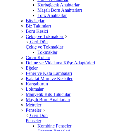
Kurbağacık Anahtarlar
Maşalı Boru Anahtarları
Torx Anahtarlar
Bits Uçlar
Biz Takımları
Boru Kesici
Çekiç ve Tokmaklar
Geri Dön
Çekiç ve Tokmaklar
Tokmaklar
Cırcır Kolları
Delme ve Vidalama Köşe Adaptörleri
Eğeler
Fener ve Kafa Lambaları
Kalafat Murç ve Keskiler
Kargaburun
Lokmalar
Manyetik Bits Tutucular
Maşalı Boru Anahtarları
Metreler
Penseler
Geri Dön
Penseler
Kombine Penseler