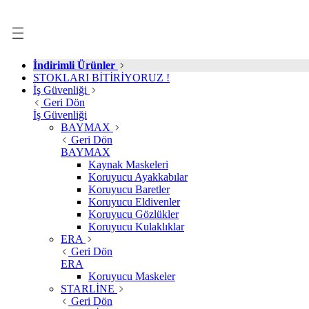
İndirimli Ürünler
STOKLARI BİTİRİYORUZ !
İş Güvenliği
Geri Dön
İş Güvenliği
BAYMAX
Geri Dön
BAYMAX
Kaynak Maskeleri
Koruyucu Ayakkabılar
Koruyucu Baretler
Koruyucu Eldivenler
Koruyucu Gözlükler
Koruyucu Kulaklıklar
ERA
Geri Dön
ERA
Koruyucu Maskeler
STARLİNE
Geri Dön