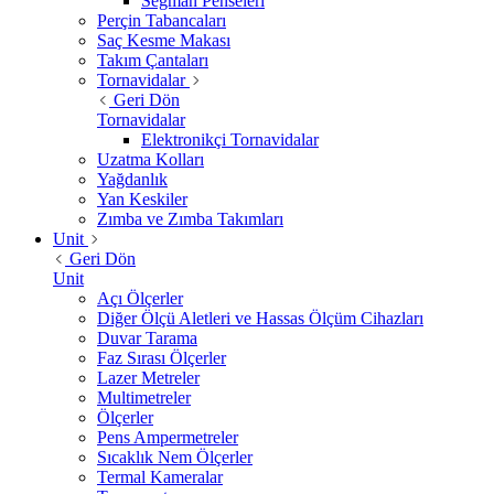
Segman Penseleri
Perçin Tabancaları
Saç Kesme Makası
Takım Çantaları
Tornavidalar
Geri Dön
Tornavidalar
Elektronikçi Tornavidalar
Uzatma Kolları
Yağdanlık
Yan Keskiler
Zımba ve Zımba Takımları
Unit
Geri Dön
Unit
Açı Ölçerler
Diğer Ölçü Aletleri ve Hassas Ölçüm Cihazları
Duvar Tarama
Faz Sırası Ölçerler
Lazer Metreler
Multimetreler
Ölçerler
Pens Ampermetreler
Sıcaklık Nem Ölçerler
Termal Kameralar