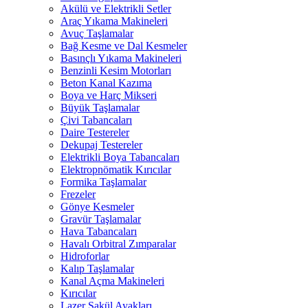
Akülü ve Elektrikli Setler
Araç Yıkama Makineleri
Avuç Taşlamalar
Bağ Kesme ve Dal Kesmeler
Basınçlı Yıkama Makineleri
Benzinli Kesim Motorları
Beton Kanal Kazıma
Boya ve Harç Mikseri
Büyük Taşlamalar
Çivi Tabancaları
Daire Testereler
Dekupaj Testereler
Elektrikli Boya Tabancaları
Elektropnömatik Kırıcılar
Formika Taşlamalar
Frezeler
Gönye Kesmeler
Gravür Taşlamalar
Hava Tabancaları
Havalı Orbitral Zımparalar
Hidroforlar
Kalıp Taşlamalar
Kanal Açma Makineleri
Kırıcılar
Lazer Şakül Ayakları