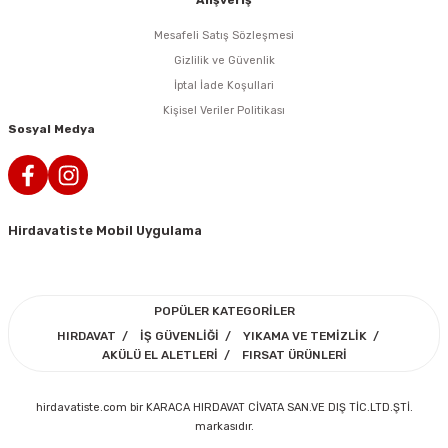
Alışveriş
i
r
htarları
Zımpara Tabanları
Mesafeli Satış Sözleşmesi
kon Tabancaları
aları
ri
Gizlilik ve Güvenlik
İptal İade Koşullari
lar
esiciler
nsleri
Kişisel Veriler Politikası
Sosyal Medya
r
ı
leri
Hirdavatiste Mobil Uygulama
kları
ri
leri
kiler
POPÜLER KATEGORİLER
HIRDAVAT
İŞ GÜVENLİĞİ
YIKAMA VE TEMİZLİK
rı
AKÜLÜ EL ALETLERİ
FIRSAT ÜRÜNLERİ
rı
arı
ı
hirdavatiste.com bir KARACA HIRDAVAT CİVATA SAN.VE DIŞ TİC.LTD.ŞTİ.
markasıdır.
ları
Bağlantı Penseleri