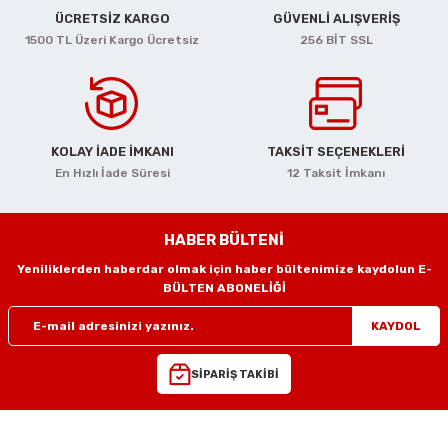
ciler
alar
arı
Havalı Mini Zımpara
ÜCRETSİZ KARGO
GÜVENLİ ALIŞVERİŞ
1500 TL Üzeri Kargo Ücretsiz
256 BİT SSL
eler
ası
o Kesiciler
Havalı Orbital Zımpara
im Zımparalar
r
ı
Havalı Polisajlar
KOLAY İADE İMKANI
TAKSİT SEÇENEKLERİ
eler
lar
esiciler
Havalı Rende Zımparalar
En Hızlı İade Süresi
12 Taksit İmkanı
 Makinaları
rı
ıkmalar
Havalı Saç Kesmeler
HABER BÜLTENİ
kinaları
 Zımparalar
Havalı Somun Perçin ve Pop Perçin Tab
Yeniliklerden haberdar olmak için haber bültenimize kaydolun E-
BÜLTEN ABONELİĞİ
azıyıcılar
aklar
Havalı Somun Sökmeler
KAYDOL
 Deliciler
ar
 Takımları
ler
Havalı Sosis ve Silikon Tabancaları
SİPARİŞ TAKİBİ
 Kırıcılar
ineleri
ar
Havalı Taşlamalar