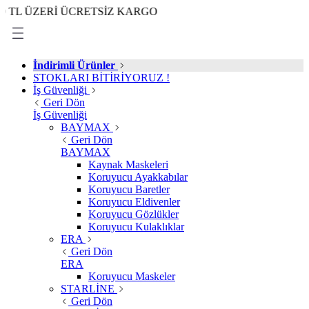
ZERİ ÜCRETSİZ KARGO
İndirimli Ürünler
STOKLARI BİTİRİYORUZ !
İş Güvenliği
Geri Dön
İş Güvenliği
BAYMAX
Geri Dön
BAYMAX
Kaynak Maskeleri
Koruyucu Ayakkabılar
Koruyucu Baretler
Koruyucu Eldivenler
Koruyucu Gözlükler
Koruyucu Kulaklıklar
ERA
Geri Dön
ERA
Koruyucu Maskeler
STARLİNE
Geri Dön