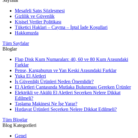
Sayfalar
Mesafeli Satış Sözleşmesi
Gizlilik ve Güvenlik
Kişisel Veriler Politikası
Tüketici Haklari – Cayma – İptal İade Koşullari
Hakkımızda
Tüm Sayfalar
Bloglar
Flap Disk Kum Numaraları: 40, 60 ve 80 Kum Arasındaki
Farklar
Pense, Kargaburun ve Yan Keski Arasındaki Farklar
Yuka El Aletleri
İş Güvenliği Ürünleri Neden Önemlidir?
El Aletleri Çantasında Mutlaka Bulunması Gereken Ürünler
Elektrikli ve Akülü El Aletleri Seçerken Nelere Dikkat
Edilmeli?
Taşlama Makinesi Ne İşe Yarar?
Hırdavat Ürünleri Seçerken Nelere Dikkat Edilmeli?
Tüm Bloglar
Blog Kategorileri
Genel