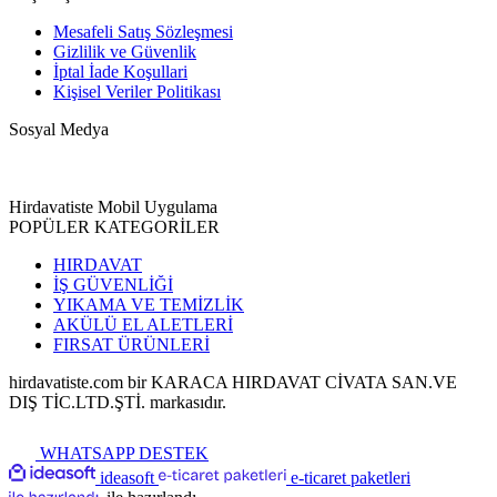
Mesafeli Satış Sözleşmesi
Gizlilik ve Güvenlik
İptal İade Koşullari
Kişisel Veriler Politikası
Sosyal Medya
Hirdavatiste Mobil Uygulama
POPÜLER KATEGORİLER
HIRDAVAT
İŞ GÜVENLİĞİ
YIKAMA VE TEMİZLİK
AKÜLÜ EL ALETLERİ
FIRSAT ÜRÜNLERİ
hirdavatiste.com bir KARACA HIRDAVAT CİVATA SAN.VE
DIŞ TİC.LTD.ŞTİ. markasıdır.
WHATSAPP DESTEK
ideasoft
e-ticaret paketleri