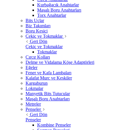
Kurbağacık Anahtarlar
Maşalı Boru Anahtarları
Torx Anahtarlar
Bits Uçlar
Biz Takımları
Boru Kesici
Çekiç ve Tokmaklar
Geri Dön
Çekiç ve Tokmaklar
Tokmaklar
Cırcır Kolları
Delme ve Vidalama Köşe Adaptörleri
Eğeler
Fener ve Kafa Lambaları
Kalafat Murç ve Keskiler
Kargaburun
Lokmalar
Manyetik Bits Tutucular
Maşalı Boru Anahtarları
Metreler
Penseler
Geri Dön
Penseler
Kombine Penseler