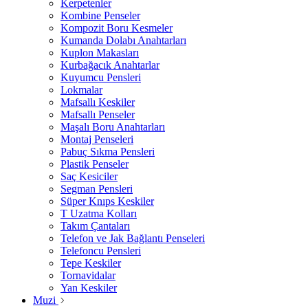
Kerpetenler
Kombine Penseler
Kompozit Boru Kesmeler
Kumanda Dolabı Anahtarları
Kuplon Makasları
Kurbağacık Anahtarlar
Kuyumcu Pensleri
Lokmalar
Mafsallı Keskiler
Mafsallı Penseler
Maşalı Boru Anahtarları
Montaj Penseleri
Pabuç Sıkma Pensleri
Plastik Penseler
Saç Kesiciler
Segman Pensleri
Süper Knıps Keskiler
T Uzatma Kolları
Takım Çantaları
Telefon ve Jak Bağlantı Penseleri
Telefoncu Pensleri
Tepe Keskiler
Tornavidalar
Yan Keskiler
Muzi