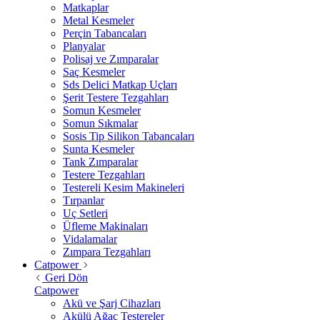
Matkaplar
Metal Kesmeler
Perçin Tabancaları
Planyalar
Polisaj ve Zımparalar
Saç Kesmeler
Sds Delici Matkap Uçları
Şerit Testere Tezgahları
Somun Kesmeler
Somun Sıkmalar
Sosis Tip Silikon Tabancaları
Sunta Kesmeler
Tank Zımparalar
Testere Tezgahları
Testereli Kesim Makineleri
Tırpanlar
Uç Setleri
Üfleme Makinaları
Vidalamalar
Zımpara Tezgahları
Catpower
Geri Dön
Catpower
Akü ve Şarj Cihazları
Akülü Ağaç Testereler