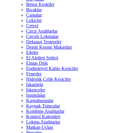
Beton Keskiler
Bıçaklar
Çantalar
Çekiçler
Cetvel
Cırcır Anahtarlar
Cırcırlı Lokmalar
Dekupaj Testereler
Demir Kesme Makasları
Eğeler
El Aletleri Setleri
Elmas Disk
Endüstriyel Kablo Kesiciler
Fenerler
Hidrolik Çelik Kesiciler
Iskarpela
İşkenceler
Ispatulalar
Kargaburunlar
Kaynak Tutucular
Kombine Anahtarlar
Kontrol Kalemleri
Lokma Anahtarlar
Matkap Uçları
Penseler