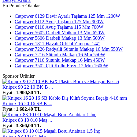
Detaylı Arama
En Populer Olanlar
Catpower 6129 Devir Ayarlı Taşlama 125 Mm 1200W
Catpower 6112 Avuç Taşlama 125 Mm 900W
Catpower 6110 Avuç Taşlama 115 Mm 700W
Catpower 5605 Darbeli Matkap 13 Mm 650W
Catpower 5606 Darbeli Matkap 13 Mm 500W
Catpower 1811 Havalı Orbital Zımpara 1/4''
Catpower 7226 Radyalli Sütunlu Matkap 16 Mm 550W
Catpower 7216 Sütunlu Matkap 16 Mm 550W
Catpower 7116 Sütunlu Matkap 16 Mm 450W
Catpower 3502 Çift Kollu Freze 12 Mm 1600W
Sponsor Ürünler
Knipex 90 22 10 BK B ...
Fiyat :
1.900,80 TL
Knipex 16 20 16 SB K ...
Fiyat :
1.682,40 TL
Knipex 83 10 010 Maş ...
Fiyat :
3.366,00 TL
Knipex 83 10 015 Maş ...