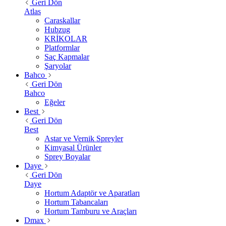
Geri Dön
Atlas
Caraskallar
Hubzug
KRİKOLAR
Platformlar
Saç Kapmalar
Şaryolar
Bahco
Geri Dön
Bahco
Eğeler
Best
Geri Dön
Best
Astar ve Vernik Spreyler
Kimyasal Ürünler
Sprey Boyalar
Daye
Geri Dön
Daye
Hortum Adaptör ve Aparatları
Hortum Tabancaları
Hortum Tamburu ve Araçları
Dmax