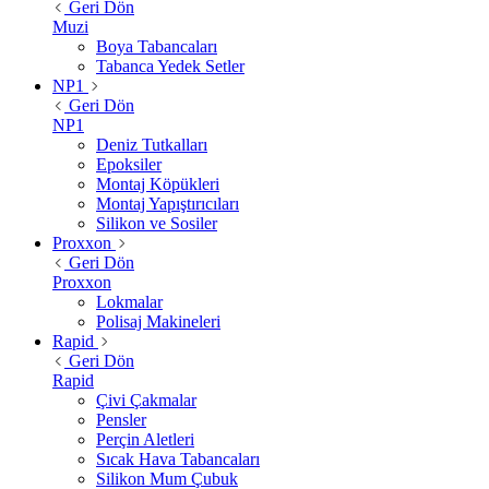
Geri Dön
Muzi
Boya Tabancaları
Tabanca Yedek Setler
NP1
Geri Dön
NP1
Deniz Tutkalları
Epoksiler
Montaj Köpükleri
Montaj Yapıştırıcıları
Silikon ve Sosiler
Proxxon
Geri Dön
Proxxon
Lokmalar
Polisaj Makineleri
Rapid
Geri Dön
Rapid
Çivi Çakmalar
Pensler
Perçin Aletleri
Sıcak Hava Tabancaları
Silikon Mum Çubuk