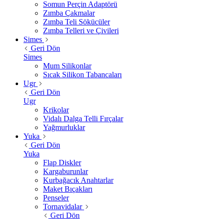
Somun Perçin Adaptörü
Zımba Çakmalar
Zımba Teli Sökücüler
Zımba Telleri ve Çivileri
Simes
Geri Dön
Simes
Mum Silikonlar
Sıcak Silikon Tabancaları
Ugr
Geri Dön
Ugr
Krikolar
Vidalı Dalga Telli Fırçalar
Yağmurluklar
Yuka
Geri Dön
Yuka
Flap Diskler
Kargaburunlar
Kurbağacık Anahtarlar
Maket Bıçakları
Penseler
Tornavidalar
Geri Dön