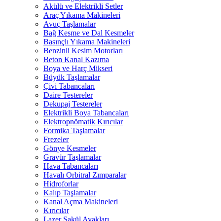
Akülü ve Elektrikli Setler
Araç Yıkama Makineleri
Avuç Taşlamalar
Bağ Kesme ve Dal Kesmeler
Basınçlı Yıkama Makineleri
Benzinli Kesim Motorları
Beton Kanal Kazıma
Boya ve Harç Mikseri
Büyük Taşlamalar
Çivi Tabancaları
Daire Testereler
Dekupaj Testereler
Elektrikli Boya Tabancaları
Elektropnömatik Kırıcılar
Formika Taşlamalar
Frezeler
Gönye Kesmeler
Gravür Taşlamalar
Hava Tabancaları
Havalı Orbitral Zımparalar
Hidroforlar
Kalıp Taşlamalar
Kanal Açma Makineleri
Kırıcılar
Lazer Şakül Ayakları