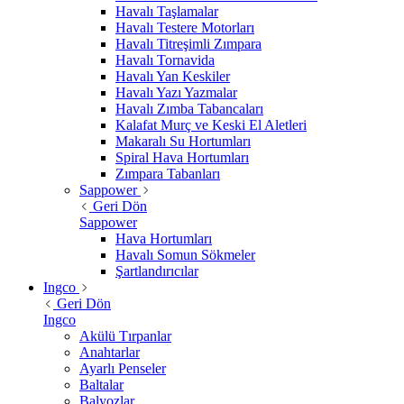
Havalı Taşlamalar
Havalı Testere Motorları
Havalı Titreşimli Zımpara
Havalı Tornavida
Havalı Yan Keskiler
Havalı Yazı Yazmalar
Havalı Zımba Tabancaları
Kalafat Murç ve Keski El Aletleri
Makaralı Su Hortumları
Spiral Hava Hortumları
Zımpara Tabanları
Sappower
Geri Dön
Sappower
Hava Hortumları
Havalı Somun Sökmeler
Şartlandırıcılar
Ingco
Geri Dön
Ingco
Akülü Tırpanlar
Anahtarlar
Ayarlı Penseler
Baltalar
Balyozlar