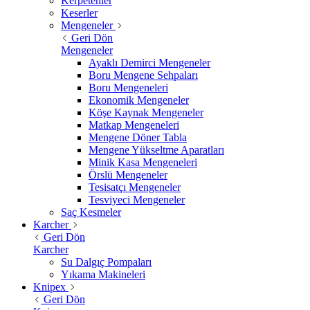
Kerpetenler
Keserler
Mengeneler
Geri Dön
Mengeneler
Ayaklı Demirci Mengeneler
Boru Mengene Sehpaları
Boru Mengeneleri
Ekonomik Mengeneler
Köşe Kaynak Mengeneler
Matkap Mengeneleri
Mengene Döner Tabla
Mengene Yükseltme Aparatları
Minik Kasa Mengeneleri
Örslü Mengeneler
Tesisatçı Mengeneler
Tesviyeci Mengeneler
Saç Kesmeler
Karcher
Geri Dön
Karcher
Su Dalgıç Pompaları
Yıkama Makineleri
Knipex
Geri Dön