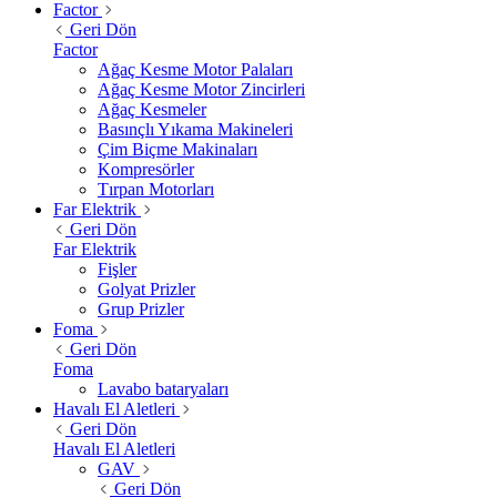
Factor
Geri Dön
Factor
Ağaç Kesme Motor Palaları
Ağaç Kesme Motor Zincirleri
Ağaç Kesmeler
Basınçlı Yıkama Makineleri
Çim Biçme Makinaları
Kompresörler
Tırpan Motorları
Far Elektrik
Geri Dön
Far Elektrik
Fişler
Golyat Prizler
Grup Prizler
Foma
Geri Dön
Foma
Lavabo bataryaları
Havalı El Aletleri
Geri Dön
Havalı El Aletleri
GAV
Geri Dön