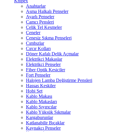
Knipex
Anahtarlar
Asma Halkalı Penseler
Ayarlı Penseler
Camcı Pensleri
Çelik Tel Kesmeler
Çeneler
Çenesiz Sıkma Penseleri
Cımbızlar
Cırcır Kolları
Döner Kafalı Delik Açmalar
Elektrikçi Makaslar
Elektrikçi Penseler
Fiber Optik Kesiciler
Fort Penseler
Halojen Lamba Değiştirme Pensleri
Hassas Keskiler
Hobi Set
Kablo Makası
Kablo Makasları
Kablo Sıyırıcılar
Kablo Yüksük Sıkmalar
Kargaburunlar
Katlanabilir Bıçaklar
Kaynakçı Penseler