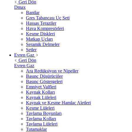
Geri Dön
Dmax
Bantlar
Gres Tabancası Uç Seti
Hassas Teraziler
Hava Kompresörleri
Kesme Diskleri
Matkap Uçları
Seramik Delmeler
Setler
Evren Gaz
Geri Dön
Evren Gaz
Ara Redüksiyon ve Nipeller
Basınç Düşürücüler
Basınç Göstergeleri
Emniyet Valfleri
Kaynak Kolları
Kaynak Lüleleri
Kaynak ve Kesme Hamlaç Aletleri
Kesme Lüleleri
Tavlama Boyunları
Tavlama Kolları
Tavlama Lüleleri
Tutamaklar