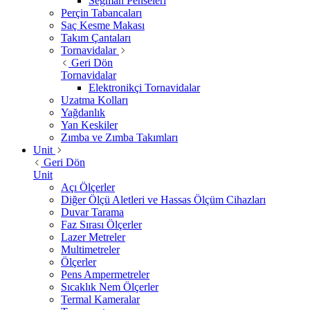
Segman Penseleri
Perçin Tabancaları
Saç Kesme Makası
Takım Çantaları
Tornavidalar
Geri Dön
Tornavidalar
Elektronikçi Tornavidalar
Uzatma Kolları
Yağdanlık
Yan Keskiler
Zımba ve Zımba Takımları
Unit
Geri Dön
Unit
Açı Ölçerler
Diğer Ölçü Aletleri ve Hassas Ölçüm Cihazları
Duvar Tarama
Faz Sırası Ölçerler
Lazer Metreler
Multimetreler
Ölçerler
Pens Ampermetreler
Sıcaklık Nem Ölçerler
Termal Kameralar