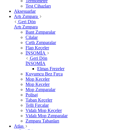
Termometre
Test Cihazları
Aksesuarlar
Artı Zımpara
Geri Dön
Artı Zımpara
Bant Zımparalar
Cilalar
Cırtlı Zımparalar
Flap Keçeler
İNSOMİA
Geri Dön
İNSOMİA
Elmas Frezeler
Kuyumcu Bez Fırça
Mop Keçeler
Mop Keçeler
Mop Zımparalar
Polisaj
Taban Keçeler
Telli Fırçalar
Vidalı Mop Keçeler
Vidalı Mop Zımparalar
Zımpara Tabanları
Atlas