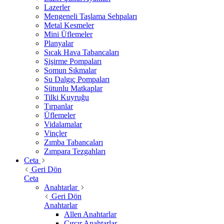
Lazerler
Mengeneli Taşlama Sehpaları
Metal Kesmeler
Mini Üflemeler
Planyalar
Sıcak Hava Tabancaları
Şişirme Pompaları
Somun Sıkmalar
Su Dalgıç Pompaları
Sütunlu Matkaplar
Tilki Kuyruğu
Tırpanlar
Üflemeler
Vidalamalar
Vinçler
Zımba Tabancaları
Zımpara Tezgahları
Ceta
Geri Dön
Ceta
Anahtarlar
Geri Dön
Anahtarlar
Allen Anahtarlar
Cırcır Anahtarlar