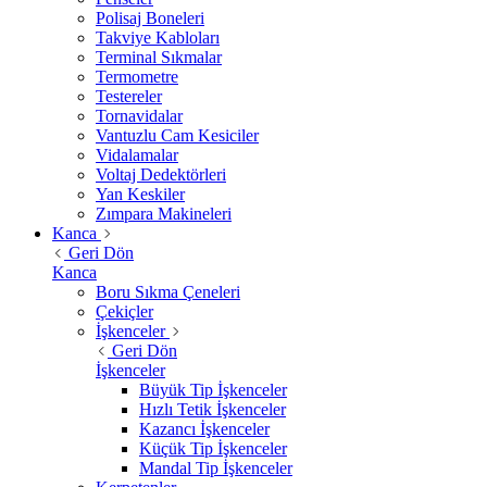
Polisaj Boneleri
Takviye Kabloları
Terminal Sıkmalar
Termometre
Testereler
Tornavidalar
Vantuzlu Cam Kesiciler
Vidalamalar
Voltaj Dedektörleri
Yan Keskiler
Zımpara Makineleri
Kanca
Geri Dön
Kanca
Boru Sıkma Çeneleri
Çekiçler
İşkenceler
Geri Dön
İşkenceler
Büyük Tip İşkenceler
Hızlı Tetik İşkenceler
Kazancı İşkenceler
Küçük Tip İşkenceler
Mandal Tip İşkenceler