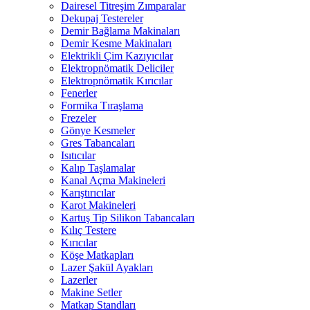
Dairesel Titreşim Zımparalar
Dekupaj Testereler
Demir Bağlama Makinaları
Demir Kesme Makinaları
Elektrikli Çim Kazıyıcılar
Elektropnömatik Deliciler
Elektropnömatik Kırıcılar
Fenerler
Formika Tıraşlama
Frezeler
Gönye Kesmeler
Gres Tabancaları
Isıtıcılar
Kalıp Taşlamalar
Kanal Açma Makineleri
Karıştırıcılar
Karot Makineleri
Kartuş Tip Silikon Tabancaları
Kılıç Testere
Kırıcılar
Köşe Matkapları
Lazer Şakül Ayakları
Lazerler
Makine Setler
Matkap Standları