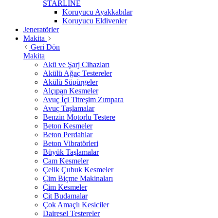
STARLİNE
Koruyucu Ayakkabılar
Koruyucu Eldivenler
Jeneratörler
Makita
Geri Dön
Makita
Akü ve Şarj Cihazları
Akülü Ağaç Testereler
Akülü Süpürgeler
Alçıpan Kesmeler
Avuç İçi Titreşim Zımpara
Avuç Taşlamalar
Benzin Motorlu Testere
Beton Kesmeler
Beton Perdahlar
Beton Vibratörleri
Büyük Taşlamalar
Cam Kesmeler
Çelik Çubuk Kesmeler
Çim Biçme Makinaları
Çim Kesmeler
Çit Budamalar
Çok Amaçlı Kesiciler
Dairesel Testereler