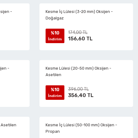
sijen -
Kesme İç Lülesi (3-20 mm) Oksijen -
Doğalgaz
174,00 TL
%10
156,60 TL
İndirim
jen -
Kesme Lülesi (20-50 mm) Oksijen -
Asetilen
396,00 TL
%10
356,40 TL
İndirim
 Asetilen
Kesme İç Lülesi (50-100 mm) Oksijen -
Propan