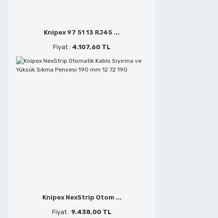
Metal Kesmeler
Telefoncu Pensleri
Knipex 97 51 13 RJ45 ...
Fiyat :
4.107,60 TL
Perçin Tabancaları
Tepe Keskiler
Planyalar
Tornavidalar
Polisaj ve Zımparalar
Yan Keskiler
Saç Kesmeler
Sds Delici Matkap Uçları
Knipex NexStrip Otom ...
Fiyat :
9.438,00 TL
Şerit Testere Tezgahları