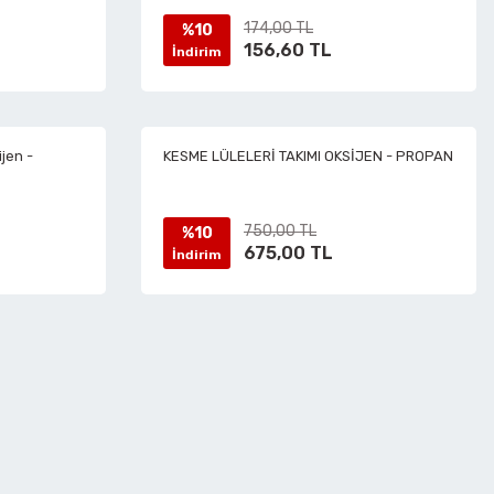
174,00 TL
%10
156,60 TL
İndirim
jen -
KESME LÜLELERİ TAKIMI OKSİJEN - PROPAN
750,00 TL
%10
675,00 TL
İndirim