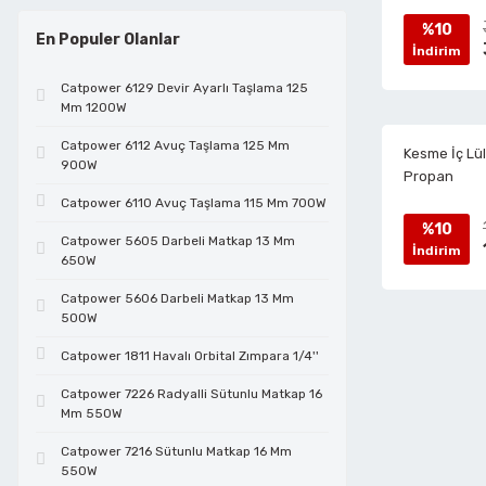
%10
Cam Kesmeler
Çivi Tabancaları
Lokmalar
Test Cihazları
Telli Fırçalar
Tutamaklar
Cırcırlı Lokmalar
Elektrikçi Penseler
En Populer Olanlar
İndirim
Catpower 6129 Devir Ayarlı Taşlama 125
Çelik Çubuk Kesmeler
Daire Testereler
Manyetik Bits Tutucular
Vidalı Mop Keçeler
Dekupaj Testereler
Fiber Optik Kesiciler
Mm 1200W
Catpower 6112 Avuç Taşlama 125 Mm
Kesme İç Lül
900W
Propan
Çim Biçme Makinaları
Dekupaj Testereler
Maşalı Boru Anahtarları
Vidalı Mop Zımparalar
Demir Kesme Makasları
Fort Penseler
Catpower 6110 Avuç Taşlama 115 Mm 700W
%10
Catpower 5605 Darbeli Matkap 13 Mm
İndirim
Çim Kesmeler
Elektrikli Boya Tabancaları
Metreler
Zımpara Tabanları
Eğeler
Halojen Lamba Değiştirme Pensleri
650W
Catpower 5606 Darbeli Matkap 13 Mm
500W
Çit Budamalar
Elektropnömatik Kırıcılar
Penseler
El Aletleri Setleri
Hassas Keskiler
Catpower 1811 Havalı Orbital Zımpara 1/4''
Catpower 7226 Radyalli Sütunlu Matkap 16
Çok Amaçlı Kesiciler
Formika Taşlamalar
Perçin Tabancaları
Elmas Disk
Hobi Set
Mm 550W
Catpower 7216 Sütunlu Matkap 16 Mm
550W
Dairesel Testereler
Frezeler
Saç Kesme Makası
Endüstriyel Kablo Kesiciler
Kablo Makası