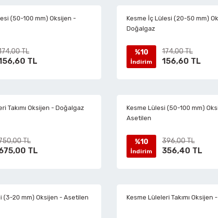
Koruyucu Gözlükler
Torx Anahtarlar
Havalı Çekiçler
Mandal Tip İşkenceler
Köşe Kaynak Mengeneler
esi (50-100 mm) Oksijen -
Kesme İç Lülesi (20-50 mm) Ok
Doğalgaz
Koruyucu Kulaklıklar
Havalı Cırcırlar
Matkap Mengeneleri
174,00 TL
174,00 TL
%10
156,60 TL
156,60 TL
İndirim
Havalı Çivi Raspalar
Mengene Döner Tabla
Havalı Eğe Motorları
Mengene Yükseltme Aparatları
ri Takımı Oksijen - Doğalgaz
Kesme Lülesi (50-100 mm) Oksi
Asetilen
Havalı Gres Tabancaları
Minik Kasa Mengeneleri
750,00 TL
396,00 TL
%10
675,00 TL
356,40 TL
İndirim
Havalı Kalıpçı Taşlamalar
Örslü Mengeneler
 (3-20 mm) Oksijen - Asetilen
Kesme Lüleleri Takımı Oksijen -
Havalı Kaporta Çektirme
Tesisatçı Mengeneler