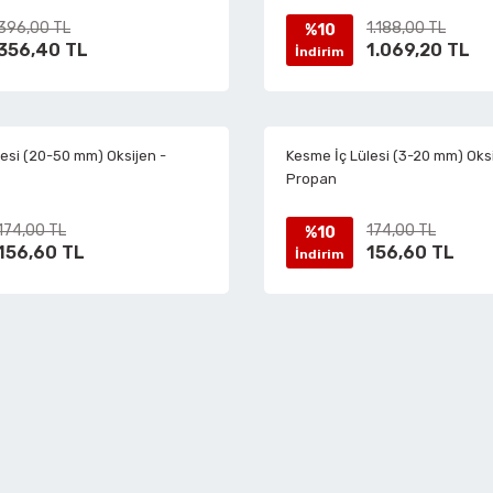
396,00 TL
1.188,00 TL
%10
Havalı Kılavuz Çekmeler
Tesviyeci Mengeneler
356,40 TL
1.069,20 TL
İndirim
Havalı Lastik Taşlamalar
esi (20-50 mm) Oksijen -
Kesme İç Lülesi (3-20 mm) Oksi
Propan
Havalı Lokmalar
174,00 TL
174,00 TL
%10
156,60 TL
156,60 TL
İndirim
Havalı Matkaplar
Havalı Mikro Kalıpçı Setleri
Havalı Mini Zımpara
Havalı Orbital Zımpara