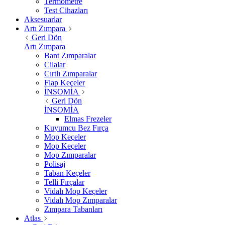
Termometre
Test Cihazları
Aksesuarlar
Artı Zımpara
Geri Dön
Artı Zımpara
Bant Zımparalar
Cilalar
Cırtlı Zımparalar
Flap Keçeler
İNSOMİA
Geri Dön
İNSOMİA
Elmas Frezeler
Kuyumcu Bez Fırça
Mop Keçeler
Mop Keçeler
Mop Zımparalar
Polisaj
Taban Keçeler
Telli Fırçalar
Vidalı Mop Keçeler
Vidalı Mop Zımparalar
Zımpara Tabanları
Atlas