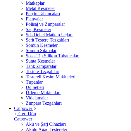
Matkaplar
Metal Kesmeler
Perçin Tabancaları
Planyalar
Polisaj ve Zımparalar
Saç Kesmeler
Sds Delici Matkap Uçları
Şerit Testere Tezgahları
Somun Kesmeler
Somun Sıkmalar
Sosis Tip Silikon Tabancaları
Sunta Kesmeler
Tank Zımparalar
Testere Tezgahları
Testereli Kesim Makineleri
Tırpanlar
Uç Setleri
Üfleme Makinaları
Vidalamalar
Zımpara Tezgahları
Catpower
Geri Dön
Catpower
Akü ve Şarj Cihazları
Akülü Ağaç Testereler