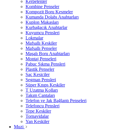
Kerpetenler
Kombine Penseler
Kompozit Boru Kesmeler
Kumanda Dolabı Anahtarları
Kuplon Makasları
Kurbağacık Anahtarlar
Kuyumcu Pensleri
Lokmalar
Mafsallı Keskiler
Mafsallı Penseler
Maşalı Boru Anahtarları
Montaj Penseleri
Pabuç Sıkma Pensleri
Plastik Penseler
Saç Kesiciler
Segman Pensleri
Süper Knıps Keskiler
T Uzatma Kolları
Takım Çantaları
Telefon ve Jak Bağlantı Penseleri
Telefoncu Pensleri
Tepe Keskiler
Tornavidalar
Yan Keskiler
Muzi