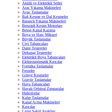
Akülü ve Elektrikli Setler
Araç Yıkama Makineleri
Avuç Taşlamalar
Bağ Kesme ve Dal Kesmeler
Basınçlı Yıkama Makineleri
Benzinli Kesim Motorları
Beton Kanal Kazıma
Boya ve Harç Mikseri
Büyük Taşlamalar
Çivi Tabancaları
Daire Testereler
Dekupaj Testereler
Elektrikli Boya Tabancaları
Elektropnömatik Kırıcılar
Formika Taşlamalar
Frezeler
Gönye Kesmeler
Gravür Taşlamalar
Hava Tabancaları
Havalı Orbitral Zımparalar
Hidroforlar
Kalıp Taşlamalar
Kanal Açma Makineleri
Kırıcılar
Lazer Şakül Ayakları