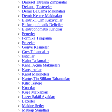
Dairesel Titreşim Zımparalar
Dekupaj Testereler
Demir Bağlama Makinaları
Demir Kesme Makinaları
Elektrikli Çim Kazıyıcılar
Elektropnömatik Deliciler
Elektropnömatik Kırıcılar
Fenerler
Formika Tıraşlama
Frezeler
Gönye Kesmeler
Gres Tabancaları
Isıtıcılar
Kalıp Taşlamalar
Kanal Açma Makineleri
Karıştırıcılar
Karot Makineleri
Kartuş Tip Silikon Tabancaları
Kılıç Testere
Kırıcılar
Köşe Matkapları
Lazer Şakül Ayakları
Lazerler
Makine Setler
Matkap Standları