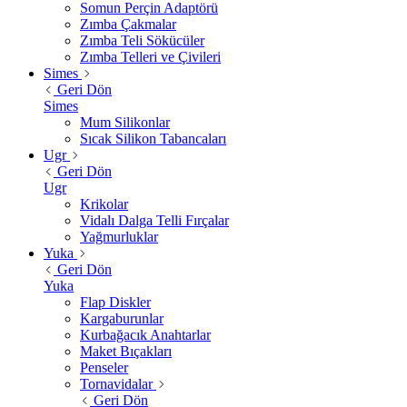
Somun Perçin Adaptörü
Zımba Çakmalar
Zımba Teli Sökücüler
Zımba Telleri ve Çivileri
Simes
Geri Dön
Simes
Mum Silikonlar
Sıcak Silikon Tabancaları
Ugr
Geri Dön
Ugr
Krikolar
Vidalı Dalga Telli Fırçalar
Yağmurluklar
Yuka
Geri Dön
Yuka
Flap Diskler
Kargaburunlar
Kurbağacık Anahtarlar
Maket Bıçakları
Penseler
Tornavidalar
Geri Dön