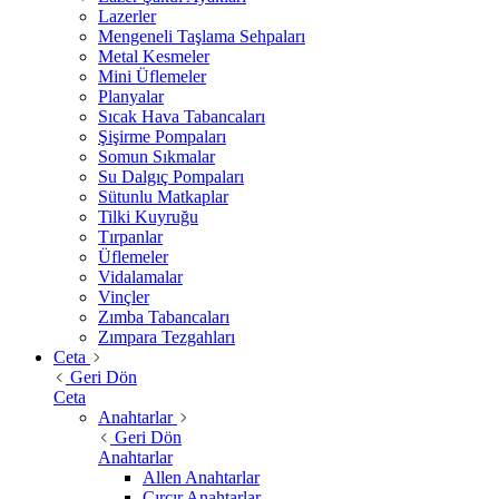
Lazerler
Mengeneli Taşlama Sehpaları
Metal Kesmeler
Mini Üflemeler
Planyalar
Sıcak Hava Tabancaları
Şişirme Pompaları
Somun Sıkmalar
Su Dalgıç Pompaları
Sütunlu Matkaplar
Tilki Kuyruğu
Tırpanlar
Üflemeler
Vidalamalar
Vinçler
Zımba Tabancaları
Zımpara Tezgahları
Ceta
Geri Dön
Ceta
Anahtarlar
Geri Dön
Anahtarlar
Allen Anahtarlar
Cırcır Anahtarlar