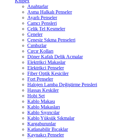
Knipex
Anahtarlar
Asma Halkalı Penseler
Ayarlı Penseler
Camcı Pensleri
Çelik Tel Kesmeler
Çeneler
Çenesiz Sıkma Penseleri
Cımbızlar
Cırcır Kolları
Döner Kafalı Delik Açmalar
Elektrikçi Makaslar
Elektrikçi Penseler
Fiber Optik Kesiciler
Fort Penseler
Halojen Lamba Değiştirme Pensleri
Hassas Keskiler
Hobi Set
Kablo Makası
Kablo Makasları
Kablo Sıyırıcılar
Kablo Yüksük Sıkmalar
Kargaburunlar
Katlanabilir Bıçaklar
Kaynakçı Penseler