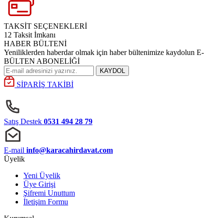
TAKSİT SEÇENEKLERİ
12 Taksit İmkanı
HABER BÜLTENİ
Yeniliklerden haberdar olmak için haber bültenimize kaydolun E-
BÜLTEN ABONELİĞİ
KAYDOL
SİPARİŞ TAKİBİ
Satış Destek
0531 494 28 79
E-mail
info@karacahirdavat.com
Üyelik
Yeni Üyelik
Üye Girişi
Şifremi Unuttum
İletişim Formu