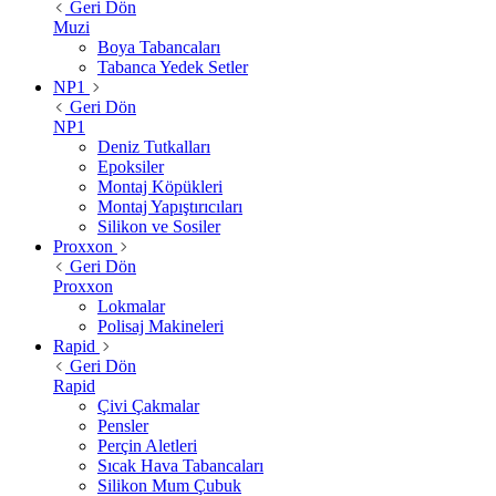
Geri Dön
Muzi
Boya Tabancaları
Tabanca Yedek Setler
NP1
Geri Dön
NP1
Deniz Tutkalları
Epoksiler
Montaj Köpükleri
Montaj Yapıştırıcıları
Silikon ve Sosiler
Proxxon
Geri Dön
Proxxon
Lokmalar
Polisaj Makineleri
Rapid
Geri Dön
Rapid
Çivi Çakmalar
Pensler
Perçin Aletleri
Sıcak Hava Tabancaları
Silikon Mum Çubuk