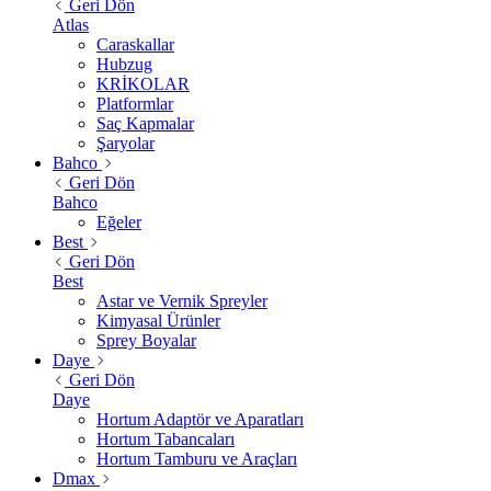
Geri Dön
Atlas
Caraskallar
Hubzug
KRİKOLAR
Platformlar
Saç Kapmalar
Şaryolar
Bahco
Geri Dön
Bahco
Eğeler
Best
Geri Dön
Best
Astar ve Vernik Spreyler
Kimyasal Ürünler
Sprey Boyalar
Daye
Geri Dön
Daye
Hortum Adaptör ve Aparatları
Hortum Tabancaları
Hortum Tamburu ve Araçları
Dmax