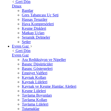
Geri Dön
Dmax
Bantlar
Gres Tabancası Uç Seti
Hassas Teraziler
Hava Kompresörleri
Kesme Diskleri
Matkap Uçları
Seramik Delmeler
Setler
Evren Gaz
Geri Dön
Evren Gaz
Ara Redüksiyon ve Nipeller
Basınç Düşürücüler
Basınç Göstergeleri
Emniyet Valfleri
Kaynak Kolları
Kaynak Lüleleri
Kaynak ve Kesme Hamlaç Aletleri
Kesme Lüleleri
Tavlama Boyunları
Tavlama Kolları
Tavlama Lüleleri
Tutamaklar