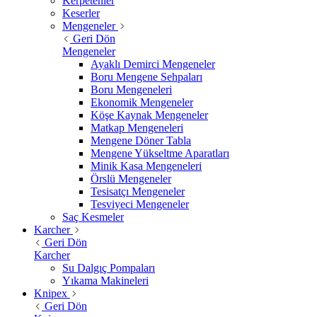
Kerpetenler
Keserler
Mengeneler
Geri Dön
Mengeneler
Ayaklı Demirci Mengeneler
Boru Mengene Sehpaları
Boru Mengeneleri
Ekonomik Mengeneler
Köşe Kaynak Mengeneler
Matkap Mengeneleri
Mengene Döner Tabla
Mengene Yükseltme Aparatları
Minik Kasa Mengeneleri
Örslü Mengeneler
Tesisatçı Mengeneler
Tesviyeci Mengeneler
Saç Kesmeler
Karcher
Geri Dön
Karcher
Su Dalgıç Pompaları
Yıkama Makineleri
Knipex
Geri Dön