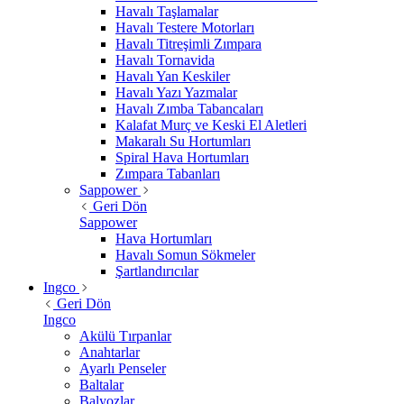
Havalı Taşlamalar
Havalı Testere Motorları
Havalı Titreşimli Zımpara
Havalı Tornavida
Havalı Yan Keskiler
Havalı Yazı Yazmalar
Havalı Zımba Tabancaları
Kalafat Murç ve Keski El Aletleri
Makaralı Su Hortumları
Spiral Hava Hortumları
Zımpara Tabanları
Sappower
Geri Dön
Sappower
Hava Hortumları
Havalı Somun Sökmeler
Şartlandırıcılar
Ingco
Geri Dön
Ingco
Akülü Tırpanlar
Anahtarlar
Ayarlı Penseler
Baltalar
Balyozlar