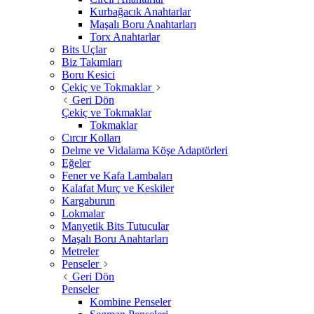
Kurbağacık Anahtarlar
Maşalı Boru Anahtarları
Torx Anahtarlar
Bits Uçlar
Biz Takımları
Boru Kesici
Çekiç ve Tokmaklar
Geri Dön
Çekiç ve Tokmaklar
Tokmaklar
Cırcır Kolları
Delme ve Vidalama Köşe Adaptörleri
Eğeler
Fener ve Kafa Lambaları
Kalafat Murç ve Keskiler
Kargaburun
Lokmalar
Manyetik Bits Tutucular
Maşalı Boru Anahtarları
Metreler
Penseler
Geri Dön
Penseler
Kombine Penseler