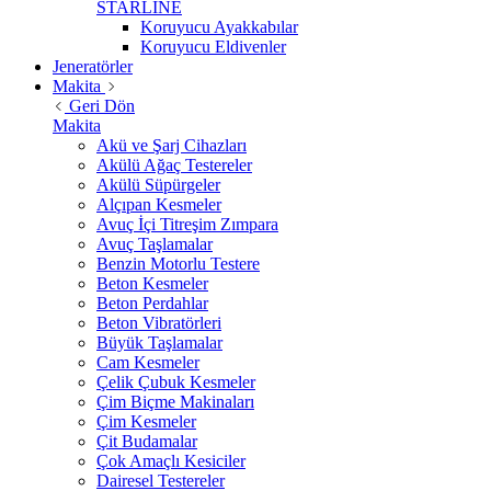
STARLİNE
Koruyucu Ayakkabılar
Koruyucu Eldivenler
Jeneratörler
Makita
Geri Dön
Makita
Akü ve Şarj Cihazları
Akülü Ağaç Testereler
Akülü Süpürgeler
Alçıpan Kesmeler
Avuç İçi Titreşim Zımpara
Avuç Taşlamalar
Benzin Motorlu Testere
Beton Kesmeler
Beton Perdahlar
Beton Vibratörleri
Büyük Taşlamalar
Cam Kesmeler
Çelik Çubuk Kesmeler
Çim Biçme Makinaları
Çim Kesmeler
Çit Budamalar
Çok Amaçlı Kesiciler
Dairesel Testereler