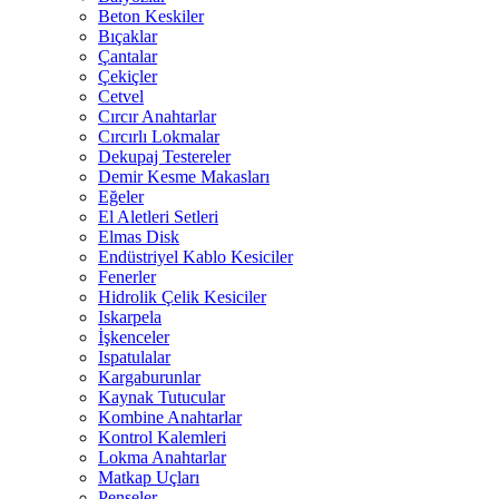
Beton Keskiler
Bıçaklar
Çantalar
Çekiçler
Cetvel
Cırcır Anahtarlar
Cırcırlı Lokmalar
Dekupaj Testereler
Demir Kesme Makasları
Eğeler
El Aletleri Setleri
Elmas Disk
Endüstriyel Kablo Kesiciler
Fenerler
Hidrolik Çelik Kesiciler
Iskarpela
İşkenceler
Ispatulalar
Kargaburunlar
Kaynak Tutucular
Kombine Anahtarlar
Kontrol Kalemleri
Lokma Anahtarlar
Matkap Uçları
Penseler