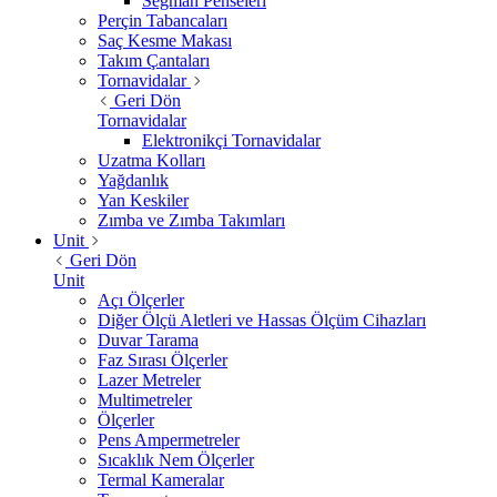
Segman Penseleri
Perçin Tabancaları
Saç Kesme Makası
Takım Çantaları
Tornavidalar
Geri Dön
Tornavidalar
Elektronikçi Tornavidalar
Uzatma Kolları
Yağdanlık
Yan Keskiler
Zımba ve Zımba Takımları
Unit
Geri Dön
Unit
Açı Ölçerler
Diğer Ölçü Aletleri ve Hassas Ölçüm Cihazları
Duvar Tarama
Faz Sırası Ölçerler
Lazer Metreler
Multimetreler
Ölçerler
Pens Ampermetreler
Sıcaklık Nem Ölçerler
Termal Kameralar