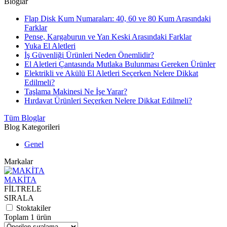
Bloglar
Flap Disk Kum Numaraları: 40, 60 ve 80 Kum Arasındaki
Farklar
Pense, Kargaburun ve Yan Keski Arasındaki Farklar
Yuka El Aletleri
İş Güvenliği Ürünleri Neden Önemlidir?
El Aletleri Çantasında Mutlaka Bulunması Gereken Ürünler
Elektrikli ve Akülü El Aletleri Seçerken Nelere Dikkat
Edilmeli?
Taşlama Makinesi Ne İşe Yarar?
Hırdavat Ürünleri Seçerken Nelere Dikkat Edilmeli?
Tüm Bloglar
Blog Kategorileri
Genel
Markalar
MAKİTA
FİLTRELE
SIRALA
Stoktakiler
Toplam 1 ürün