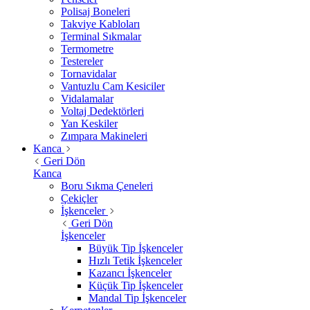
Polisaj Boneleri
Takviye Kabloları
Terminal Sıkmalar
Termometre
Testereler
Tornavidalar
Vantuzlu Cam Kesiciler
Vidalamalar
Voltaj Dedektörleri
Yan Keskiler
Zımpara Makineleri
Kanca
Geri Dön
Kanca
Boru Sıkma Çeneleri
Çekiçler
İşkenceler
Geri Dön
İşkenceler
Büyük Tip İşkenceler
Hızlı Tetik İşkenceler
Kazancı İşkenceler
Küçük Tip İşkenceler
Mandal Tip İşkenceler