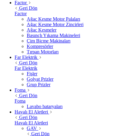
Factor
Geri Dön
Factor
Ağaç Kesme Motor Palaları
Ağaç Kesme Motor Zincirleri
Ağaç Kesmeler
Basınçlı Yıkama Makineleri
Çim Biçme Makinaları
Kompresörler
Tırpan Motorları
Far Elektrik
Geri Dön
Far Elektrik
Fişler
Golyat Prizler
Grup Prizler
Foma
Geri Dön
Foma
Lavabo bataryaları
Havalı El Aletleri
Geri Dön
Havalı El Aletleri
GAV
Geri Dön