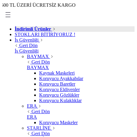
 ÜZERİ ÜCRETSİZ KARGO
İndirimli Ürünler
STOKLARI BİTİRİYORUZ !
İş Güvenliği
Geri Dön
İş Güvenliği
BAYMAX
Geri Dön
BAYMAX
Kaynak Maskeleri
Koruyucu Ayakkabılar
Koruyucu Baretler
Koruyucu Eldivenler
Koruyucu Gözlükler
Koruyucu Kulaklıklar
ERA
Geri Dön
ERA
Koruyucu Maskeler
STARLİNE
Geri Dön