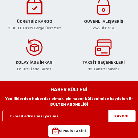
r
Motorları
reler
ücüler
Havalı Eğe Motorları
Mengene Yükseltme Aparatları
ÜCRETSİZ KARGO
GÜVENLİ ALIŞVERİŞ
r
azıma
Lambaları
çerler
arı
 Çivileri
Havalı Gres Tabancaları
Minik Kasa Mengeneleri
1500 TL Üzeri Kargo Ücretsiz
256 BİT SSL
eri
kseri
 Keskiler
lar
lik Açmalar
Havalı Kalıpçı Taşlamalar
Örslü Mengeneler
lar
lar
ri
r
slar
Havalı Kaporta Çektirme
Tesisatçı Mengeneler
KOLAY İADE İMKANI
TAKSİT SEÇENEKLERİ
ı
r
ler
Havalı Kılavuz Çekmeler
Tesviyeci Mengeneler
En Hızlı İade Süresi
12 Taksit İmkanı
smeler
r
utucular
ler
eler
ciler
Havalı Lastik Taşlamalar
HABER BÜLTENİ
naları
eler
htarları
aralar
akasları
Havalı Lokmalar
Yeniliklerden haberdar olmak için haber bültenimize kaydolun E-
BÜLTEN ABONELİĞİ
 Tabancaları
arı
Değiştirme Pensleri
Havalı Matkaplar
KAYDOL
 Kırıcılar
ri
Havalı Mikro Kalıpçı Setleri
SİPARİŞ TAKİBİ