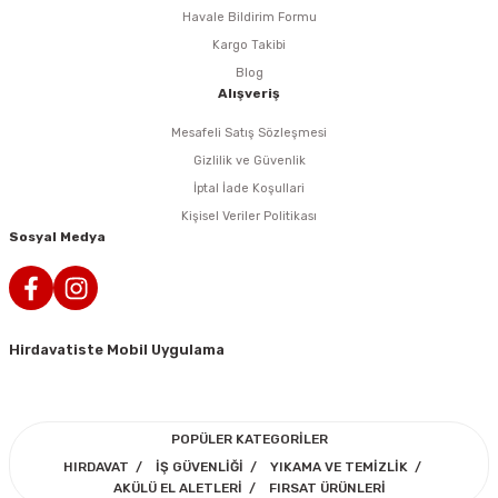
rlar
ler
Havalı Testere Motorları
Havale Bildirim Formu
Kargo Takibi
ama
kları
ri
 Kesmeler
Havalı Titreşimli Zımpara
Blog
Alışveriş
lar
 Anahtarları
Havalı Tornavida
Mesafeli Satış Sözleşmesi
Gizlilik ve Güvenlik
r
ama Sehpaları
rı
Havalı Yan Keskiler
İptal İade Koşullari
Kişisel Veriler Politikası
rı
htarlar
Havalı Yazı Yazmalar
Sosyal Medya
eri
Havalı Zımba Tabancaları
ar
rı
Kalafat Murç ve Keski El Aletleri
Hirdavatiste Mobil Uygulama
ineleri
ancaları
lar
r
Makaralı Su Hortumları
POPÜLER KATEGORİLER
arı
er
Spiral Hava Hortumları
HIRDAVAT
İŞ GÜVENLİĞİ
YIKAMA VE TEMİZLİK
AKÜLÜ EL ALETLERİ
FIRSAT ÜRÜNLERİ