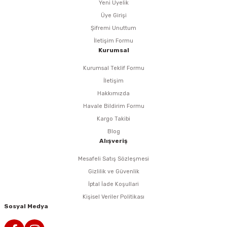
Yeni Üyelik
Üye Girişi
n Tabancaları
Şifremi Unuttum
İletişim Formu
r
Kurumsal
r
Kurumsal Teklif Formu
İletişim
arı
Hakkımızda
Havale Bildirim Formu
 Makineleri
Kargo Takibi
Blog
Alışveriş
Mesafeli Satış Sözleşmesi
Gizlilik ve Güvenlik
İptal İade Koşullari
arı
Kişisel Veriler Politikası
Sosyal Medya