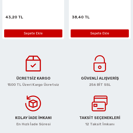
i
r
htarları
Zımpara Tabanları
kon Tabancaları
aları
ri
43,20 TL
38,40 TL
lar
esiciler
nsleri
Sepete Ekle
Sepete Ekle
r
ı
leri
kları
ri
ÜCRETSİZ KARGO
GÜVENLİ ALIŞVERİŞ
1500 TL Üzeri Kargo Ücretsiz
256 BİT SSL
leri
kiler
rı
rı
arı
ı
KOLAY İADE İMKANI
TAKSİT SEÇENEKLERİ
En Hızlı İade Süresi
12 Taksit İmkanı
ları
Bağlantı Penseleri