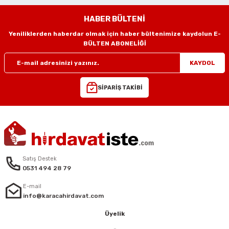
HABER BÜLTENİ
eri
Yeniliklerden haberdar olmak için haber bültenimize kaydolun E-
BÜLTEN ABONELİĞİ
arı
KAYDOL
SİPARİŞ TAKİBİ
aralar
ap Uçları
Satış Destek
0531 494 28 79
ezgahları
E-mail
info@karacahirdavat.com
er
Üyelik
r