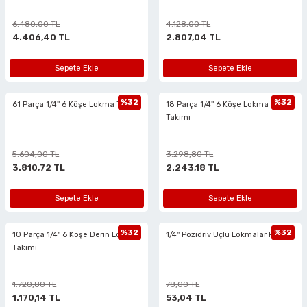
ları
6.480,00 TL
4.128,00 TL
4.406,40 TL
2.807,04 TL
Sepete Ekle
Sepete Ekle
%32
%32
61 Parça 1/4'' 6 Köşe Lokma Takımı
18 Parça 1/4'' 6 Köşe Lokma
Takımı
5.604,00 TL
3.298,80 TL
3.810,72 TL
2.243,18 TL
Sepete Ekle
Sepete Ekle
%32
%32
10 Parça 1/4'' 6 Köşe Derin Lokma
1/4'' Pozidriv Uçlu Lokmalar PZ3
Takımı
1.720,80 TL
78,00 TL
1.170,14 TL
53,04 TL