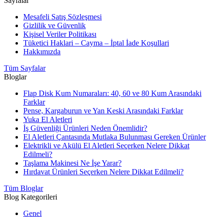
Sayfalar
Mesafeli Satış Sözleşmesi
Gizlilik ve Güvenlik
Kişisel Veriler Politikası
Tüketici Haklari – Cayma – İptal İade Koşullari
Hakkımızda
Tüm Sayfalar
Bloglar
Flap Disk Kum Numaraları: 40, 60 ve 80 Kum Arasındaki
Farklar
Pense, Kargaburun ve Yan Keski Arasındaki Farklar
Yuka El Aletleri
İş Güvenliği Ürünleri Neden Önemlidir?
El Aletleri Çantasında Mutlaka Bulunması Gereken Ürünler
Elektrikli ve Akülü El Aletleri Seçerken Nelere Dikkat
Edilmeli?
Taşlama Makinesi Ne İşe Yarar?
Hırdavat Ürünleri Seçerken Nelere Dikkat Edilmeli?
Tüm Bloglar
Blog Kategorileri
Genel