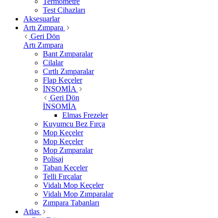
Termometre
Test Cihazları
Aksesuarlar
Artı Zımpara
Geri Dön
Artı Zımpara
Bant Zımparalar
Cilalar
Cırtlı Zımparalar
Flap Keçeler
İNSOMİA
Geri Dön
İNSOMİA
Elmas Frezeler
Kuyumcu Bez Fırça
Mop Keçeler
Mop Keçeler
Mop Zımparalar
Polisaj
Taban Keçeler
Telli Fırçalar
Vidalı Mop Keçeler
Vidalı Mop Zımparalar
Zımpara Tabanları
Atlas