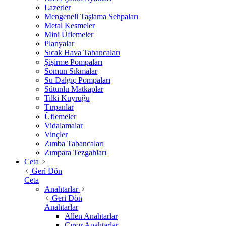
Lazerler
Mengeneli Taşlama Sehpaları
Metal Kesmeler
Mini Üflemeler
Planyalar
Sıcak Hava Tabancaları
Şişirme Pompaları
Somun Sıkmalar
Su Dalgıç Pompaları
Sütunlu Matkaplar
Tilki Kuyruğu
Tırpanlar
Üflemeler
Vidalamalar
Vinçler
Zımba Tabancaları
Zımpara Tezgahları
Ceta
Geri Dön
Ceta
Anahtarlar
Geri Dön
Anahtarlar
Allen Anahtarlar
Cırcır Anahtarlar