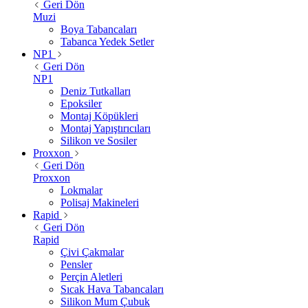
Geri Dön
Muzi
Boya Tabancaları
Tabanca Yedek Setler
NP1
Geri Dön
NP1
Deniz Tutkalları
Epoksiler
Montaj Köpükleri
Montaj Yapıştırıcıları
Silikon ve Sosiler
Proxxon
Geri Dön
Proxxon
Lokmalar
Polisaj Makineleri
Rapid
Geri Dön
Rapid
Çivi Çakmalar
Pensler
Perçin Aletleri
Sıcak Hava Tabancaları
Silikon Mum Çubuk