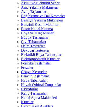
Akülü ve Elektrikli Setler
Araç Yıkama Makineleri
Avuç Taşlamalar
Bağ Kesme ve Dal Kesmeler
Basınçlı Yıkama Makineleri
Benzinli Kesim Motorları
Beton Kanal Kazıma
Boya ve Harç Mikseri
Büyük Taşlamalar
Çivi Tabancaları
Daire Testereler
Dekupaj Testereler
Elektrikli Boya Tabancaları
Elektropnömatik Kırıcılar
Formika Taşlamalar
Frezeler
Gönye Kesmeler
Gravür Taşlamalar
Hava Tabancaları
Havalı Orbitral Zımparalar
Hidroforlar
Kalıp Taşlamalar
Kanal Açma Makineleri
Kırıcılar
Lazer Şakül Ayakları