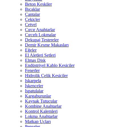
Beton Keskiler
Bıçaklar
Çantalar
Çekiçler
Cetvel
Cırcır Anahtarlar
Cırcırlı Lokmalar
Dekupaj Testereler
Demir Kesme Makasları
Eğeler
El Aletleri Setleri
Elmas Disk
Endüstriyel Kablo Kesiciler
Fenerler
Hidrolik Çelik Kesiciler
Iskarpela
İşkenceler
Ispatulalar
Kargaburunlar
Kaynak Tutucular
Kombine Anahtarlar
Kontrol Kalemleri
Lokma Anahtarlar
Matkap Uçları
Penseler