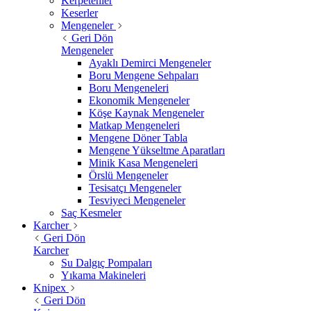
Kerpetenler
Keserler
Mengeneler
Geri Dön
Mengeneler
Ayaklı Demirci Mengeneler
Boru Mengene Sehpaları
Boru Mengeneleri
Ekonomik Mengeneler
Köşe Kaynak Mengeneler
Matkap Mengeneleri
Mengene Döner Tabla
Mengene Yükseltme Aparatları
Minik Kasa Mengeneleri
Örslü Mengeneler
Tesisatçı Mengeneler
Tesviyeci Mengeneler
Saç Kesmeler
Karcher
Geri Dön
Karcher
Su Dalgıç Pompaları
Yıkama Makineleri
Knipex
Geri Dön