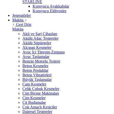
STARLİNE
Koruyucu Ayakkabılar
Koruyucu Eldivenler
Jeneratörler
Makita
Geri Dön
Makita
Akü ve Şarj Cihazları
Akülü Ağaç Testereler
Akülü Süpürgeler
Alçıpan Kesmeler
Avuç İçi Titreşim Zımpara
Avuç Taşlamalar
Benzin Motorlu Testere
Beton Kesmeler
Beton Perdahlar
Beton Vibratörleri
Büyük Taşlamalar
Cam Kesmeler
Çelik Çubuk Kesmeler
Çim Biçme Makinaları
Çim Kesmeler
Çit Budamalar
Çok Amaçlı Kesiciler
Dairesel Testereler