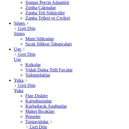
Somun Perçin Adaptörü
Zımba Çakmalar
Zımba Teli Sökücüler
Zımba Telleri ve Çivileri
Simes
Geri Dön
Simes
Mum Silikonlar
Sıcak Silikon Tabancaları
Ugr
Geri Dön
Ugr
Krikolar
Vidalı Dalga Telli Fırçalar
Yağmurluklar
Yuka
Geri Dön
Yuka
Flap Diskler
Kargaburunlar
Kurbağacık Anahtarlar
Maket Bıçakları
Penseler
Tornavidalar
Geri Dön