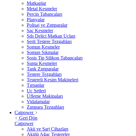
Matkaplar
Metal Kesmeler
Perçin Tabancaları
Planyalar
Polisaj ve Zımparalar
Saç Kesmeler
Sds Delici Matkap Uçları
Şerit Testere Tezgahları
Somun Kesmeler
Somun Sıkmalar
Sosis Tip Silikon Tabancaları
Sunta Kesmeler
Tank Zımparalar
Testere Tezgahları
Testereli Kesim Makineleri
Tırpanlar
Uç Setleri
Üfleme Makinaları
Vidalamalar
Zımpara Tezgahları
Catpower
Geri Dön
Catpower
Akü ve Şarj Cihazları
Akülü Ağaç Testereler