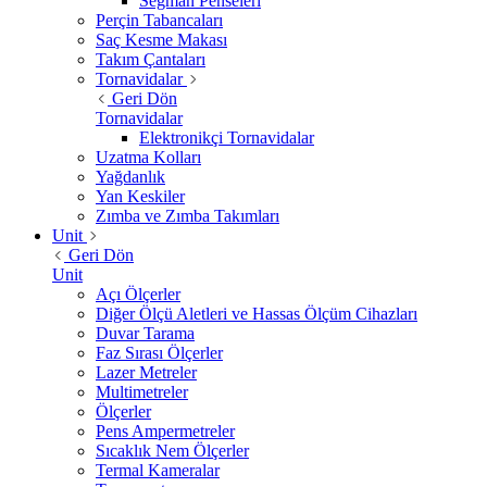
Segman Penseleri
Perçin Tabancaları
Saç Kesme Makası
Takım Çantaları
Tornavidalar
Geri Dön
Tornavidalar
Elektronikçi Tornavidalar
Uzatma Kolları
Yağdanlık
Yan Keskiler
Zımba ve Zımba Takımları
Unit
Geri Dön
Unit
Açı Ölçerler
Diğer Ölçü Aletleri ve Hassas Ölçüm Cihazları
Duvar Tarama
Faz Sırası Ölçerler
Lazer Metreler
Multimetreler
Ölçerler
Pens Ampermetreler
Sıcaklık Nem Ölçerler
Termal Kameralar