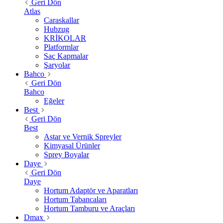
Geri Dön
Atlas
Caraskallar
Hubzug
KRİKOLAR
Platformlar
Saç Kapmalar
Şaryolar
Bahco
Geri Dön
Bahco
Eğeler
Best
Geri Dön
Best
Astar ve Vernik Spreyler
Kimyasal Ürünler
Sprey Boyalar
Daye
Geri Dön
Daye
Hortum Adaptör ve Aparatları
Hortum Tabancaları
Hortum Tamburu ve Araçları
Dmax