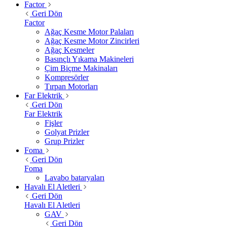
Factor
Geri Dön
Factor
Ağaç Kesme Motor Palaları
Ağaç Kesme Motor Zincirleri
Ağaç Kesmeler
Basınçlı Yıkama Makineleri
Çim Biçme Makinaları
Kompresörler
Tırpan Motorları
Far Elektrik
Geri Dön
Far Elektrik
Fişler
Golyat Prizler
Grup Prizler
Foma
Geri Dön
Foma
Lavabo bataryaları
Havalı El Aletleri
Geri Dön
Havalı El Aletleri
GAV
Geri Dön