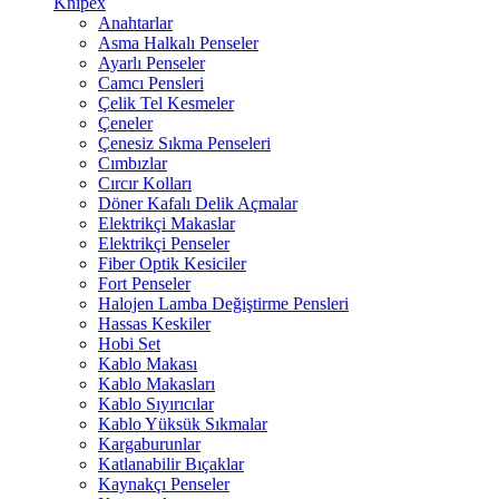
Knipex
Anahtarlar
Asma Halkalı Penseler
Ayarlı Penseler
Camcı Pensleri
Çelik Tel Kesmeler
Çeneler
Çenesiz Sıkma Penseleri
Cımbızlar
Cırcır Kolları
Döner Kafalı Delik Açmalar
Elektrikçi Makaslar
Elektrikçi Penseler
Fiber Optik Kesiciler
Fort Penseler
Halojen Lamba Değiştirme Pensleri
Hassas Keskiler
Hobi Set
Kablo Makası
Kablo Makasları
Kablo Sıyırıcılar
Kablo Yüksük Sıkmalar
Kargaburunlar
Katlanabilir Bıçaklar
Kaynakçı Penseler