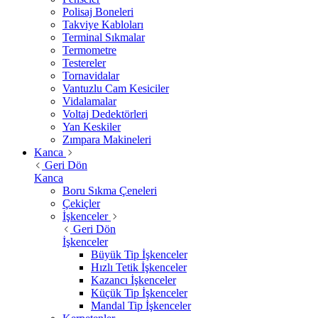
Polisaj Boneleri
Takviye Kabloları
Terminal Sıkmalar
Termometre
Testereler
Tornavidalar
Vantuzlu Cam Kesiciler
Vidalamalar
Voltaj Dedektörleri
Yan Keskiler
Zımpara Makineleri
Kanca
Geri Dön
Kanca
Boru Sıkma Çeneleri
Çekiçler
İşkenceler
Geri Dön
İşkenceler
Büyük Tip İşkenceler
Hızlı Tetik İşkenceler
Kazancı İşkenceler
Küçük Tip İşkenceler
Mandal Tip İşkenceler