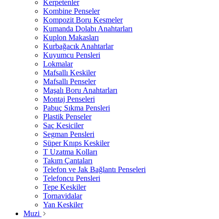
Kerpetenler
Kombine Penseler
Kompozit Boru Kesmeler
Kumanda Dolabı Anahtarları
Kuplon Makasları
Kurbağacık Anahtarlar
Kuyumcu Pensleri
Lokmalar
Mafsallı Keskiler
Mafsallı Penseler
Maşalı Boru Anahtarları
Montaj Penseleri
Pabuç Sıkma Pensleri
Plastik Penseler
Saç Kesiciler
Segman Pensleri
Süper Knıps Keskiler
T Uzatma Kolları
Takım Çantaları
Telefon ve Jak Bağlantı Penseleri
Telefoncu Pensleri
Tepe Keskiler
Tornavidalar
Yan Keskiler
Muzi