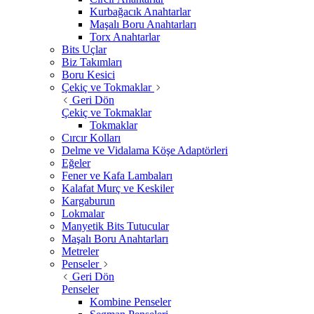
Kurbağacık Anahtarlar
Maşalı Boru Anahtarları
Torx Anahtarlar
Bits Uçlar
Biz Takımları
Boru Kesici
Çekiç ve Tokmaklar
Geri Dön
Çekiç ve Tokmaklar
Tokmaklar
Cırcır Kolları
Delme ve Vidalama Köşe Adaptörleri
Eğeler
Fener ve Kafa Lambaları
Kalafat Murç ve Keskiler
Kargaburun
Lokmalar
Manyetik Bits Tutucular
Maşalı Boru Anahtarları
Metreler
Penseler
Geri Dön
Penseler
Kombine Penseler