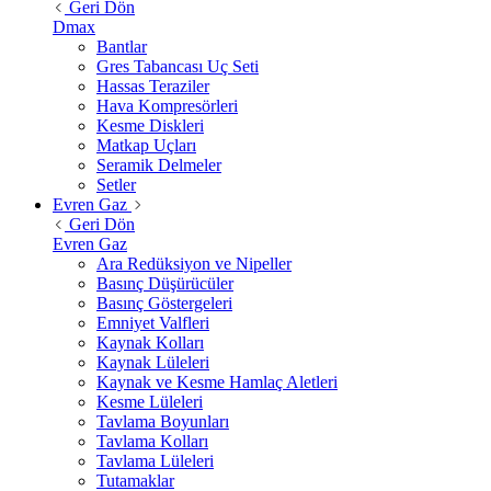
Geri Dön
Dmax
Bantlar
Gres Tabancası Uç Seti
Hassas Teraziler
Hava Kompresörleri
Kesme Diskleri
Matkap Uçları
Seramik Delmeler
Setler
Evren Gaz
Geri Dön
Evren Gaz
Ara Redüksiyon ve Nipeller
Basınç Düşürücüler
Basınç Göstergeleri
Emniyet Valfleri
Kaynak Kolları
Kaynak Lüleleri
Kaynak ve Kesme Hamlaç Aletleri
Kesme Lüleleri
Tavlama Boyunları
Tavlama Kolları
Tavlama Lüleleri
Tutamaklar