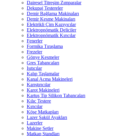
Dairesel Titreşim Zımparalar
Dekupaj Testereler
Demir Bağlama Makinaları
Demir Kesme Makinaları
Elektrikli Çim Kazıyıcılar
Elektropnömatik Deliciler
Elektropnömatik Kırıcılar
Fenerler
Formika Tıraşlama
Frezeler
Gönye Kesmeler
Gres Tabancaları
Isıtıcılar
Kalıp Taşlamalar
Kanal Açma Makineleri
Karıştırıcılar
Karot Makineleri
Kartuş Tip Silikon Tabancaları
Kılıç Testere
Kırıcılar
Köşe Matkapları
Lazer Şakül Ayakları
Lazerler
Makine Setler
Matkap Standları