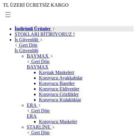
ERİ ÜCRETSİZ KARGO
İndirimli Ürünler
STOKLARI BİTİRİYORUZ !
İş Güvenliği
Geri Dön
İş Güvenliği
BAYMAX
Geri Dön
BAYMAX
Kaynak Maskeleri
Koruyucu Ayakkabılar
Koruyucu Baretler
Koruyucu Eldivenler
Koruyucu Gözlükler
Koruyucu Kulaklıklar
ERA
Geri Dön
ERA
Koruyucu Maskeler
STARLİNE
Geri Dön