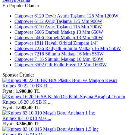
Detaylı Arama
En Populer Olanlar
Catpower 6129 Devir Ayarlı Taşlama 125 Mm 1200W
Catpower 6112 Avuç Taşlama 125 Mm 900W
Catpower 6110 Avuç Taşlama 115 Mm 700W
Catpower 5605 Darbeli Matkap 13 Mm 650W
Catpower 5606 Darbeli Matkap 13 Mm 500W
Catpower 1811 Havalı Orbital Zımpara 1/4''
Catpower 7226 Radyalli Sütunlu Matkap 16 Mm 550W
Catpower 7216 Sütunlu Matkap 16 Mm 550W
Catpower 7116 Sütunlu Matkap 16 Mm 450W
Catpower 3502 Çift Kollu Freze 12 Mm 1600W
Sponsor Ürünler
Knipex 90 22 10 BK B ...
Fiyat :
1.900,80 TL
Knipex 16 20 16 SB K ...
Fiyat :
1.682,40 TL
Knipex 83 10 010 Maş ...
Fiyat :
3.366,00 TL
Knipex 83 10 015 Maş ...