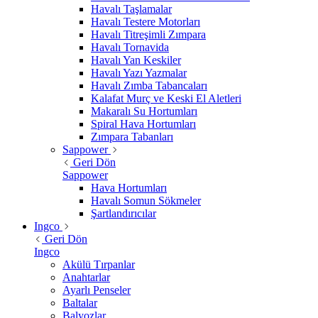
Havalı Taşlamalar
Havalı Testere Motorları
Havalı Titreşimli Zımpara
Havalı Tornavida
Havalı Yan Keskiler
Havalı Yazı Yazmalar
Havalı Zımba Tabancaları
Kalafat Murç ve Keski El Aletleri
Makaralı Su Hortumları
Spiral Hava Hortumları
Zımpara Tabanları
Sappower
Geri Dön
Sappower
Hava Hortumları
Havalı Somun Sökmeler
Şartlandırıcılar
Ingco
Geri Dön
Ingco
Akülü Tırpanlar
Anahtarlar
Ayarlı Penseler
Baltalar
Balyozlar