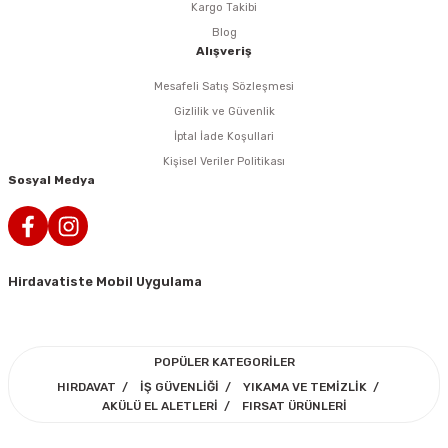
Kargo Takibi
rlar
ler
Havalı Testere Motorları
Blog
Alışveriş
ama
kları
ri
 Kesmeler
Havalı Titreşimli Zımpara
Mesafeli Satış Sözleşmesi
lar
 Anahtarları
Havalı Tornavida
Gizlilik ve Güvenlik
İptal İade Koşullari
r
ama Sehpaları
rı
Havalı Yan Keskiler
Kişisel Veriler Politikası
Sosyal Medya
rı
htarlar
Havalı Yazı Yazmalar
eri
Havalı Zımba Tabancaları
Hirdavatiste Mobil Uygulama
ar
rı
Kalafat Murç ve Keski El Aletleri
ineleri
ancaları
lar
r
Makaralı Su Hortumları
POPÜLER KATEGORİLER
HIRDAVAT
İŞ GÜVENLİĞİ
YIKAMA VE TEMİZLİK
arı
er
Spiral Hava Hortumları
AKÜLÜ EL ALETLERİ
FIRSAT ÜRÜNLERİ