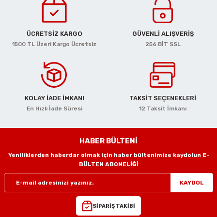
r
Motorları
reler
ücüler
Havalı Eğe Motorları
Mengene Yükseltme Aparatları
ÜCRETSİZ KARGO
GÜVENLİ ALIŞVERİŞ
r
azıma
Lambaları
çerler
arı
 Çivileri
Havalı Gres Tabancaları
Minik Kasa Mengeneleri
1500 TL Üzeri Kargo Ücretsiz
256 BİT SSL
eri
kseri
 Keskiler
lar
lik Açmalar
Havalı Kalıpçı Taşlamalar
Örslü Mengeneler
lar
lar
ri
r
slar
Havalı Kaporta Çektirme
Tesisatçı Mengeneler
KOLAY İADE İMKANI
TAKSİT SEÇENEKLERİ
ı
r
ler
Havalı Kılavuz Çekmeler
Tesviyeci Mengeneler
En Hızlı İade Süresi
12 Taksit İmkanı
smeler
r
utucular
ler
eler
ciler
Havalı Lastik Taşlamalar
HABER BÜLTENİ
naları
eler
htarları
aralar
akasları
Havalı Lokmalar
Yeniliklerden haberdar olmak için haber bültenimize kaydolun E-
BÜLTEN ABONELİĞİ
 Tabancaları
arı
Değiştirme Pensleri
Havalı Matkaplar
KAYDOL
 Kırıcılar
ri
Havalı Mikro Kalıpçı Setleri
SİPARİŞ TAKİBİ