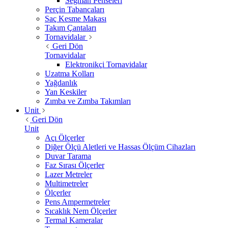
Segman Penseleri
Perçin Tabancaları
Saç Kesme Makası
Takım Çantaları
Tornavidalar
Geri Dön
Tornavidalar
Elektronikçi Tornavidalar
Uzatma Kolları
Yağdanlık
Yan Keskiler
Zımba ve Zımba Takımları
Unit
Geri Dön
Unit
Açı Ölçerler
Diğer Ölçü Aletleri ve Hassas Ölçüm Cihazları
Duvar Tarama
Faz Sırası Ölçerler
Lazer Metreler
Multimetreler
Ölçerler
Pens Ampermetreler
Sıcaklık Nem Ölçerler
Termal Kameralar