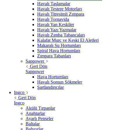
Havalı Taşlamalar
Havalı Testere Motorları
Havalı Titreşimli Zımpara
Havalı Tornavida
Havalı Yan Keskiler
Havalı Yazı Yazmalar
Havalı Zımba Tabancaları
Kalafat Murç ve Keski El Aletleri
Makaralı Su Hortumları
Spiral Hava Hortumları
Zımpara Tabanları
Sappower
Geri Dön
Sappower
Hava Hortumları
Havalı Somun Sökmeler
Şartlandırıcılar
Ingco
Geri Dön
Ingco
Akülü Tırpanlar
Anahtarlar
Ayarlı Penseler
Baltalar
Balyozlar