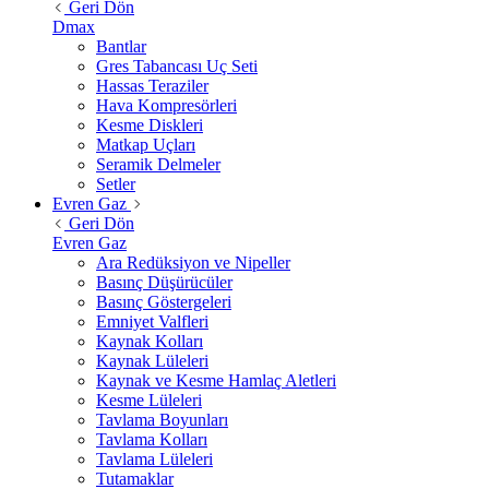
Geri Dön
Dmax
Bantlar
Gres Tabancası Uç Seti
Hassas Teraziler
Hava Kompresörleri
Kesme Diskleri
Matkap Uçları
Seramik Delmeler
Setler
Evren Gaz
Geri Dön
Evren Gaz
Ara Redüksiyon ve Nipeller
Basınç Düşürücüler
Basınç Göstergeleri
Emniyet Valfleri
Kaynak Kolları
Kaynak Lüleleri
Kaynak ve Kesme Hamlaç Aletleri
Kesme Lüleleri
Tavlama Boyunları
Tavlama Kolları
Tavlama Lüleleri
Tutamaklar