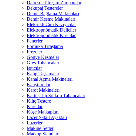
Dairesel Titreşim Zımparalar
Dekupaj Testereler
Demir Bağlama Makinaları
Demir Kesme Makinaları
Elektrikli Çim Kazıyıcılar
Elektropnömatik Deliciler
Elektropnömatik Kırıcılar
Fenerler
Formika Tıraşlama
Frezeler
Gönye Kesmeler
Gres Tabancaları
Isıtıcılar
Kalıp Taşlamalar
Kanal Açma Makineleri
Karıştırıcılar
Karot Makineleri
Kartuş Tip Silikon Tabancaları
Kılıç Testere
Kırıcılar
Köşe Matkapları
Lazer Şakül Ayakları
Lazerler
Makine Setler
Matkap Standları