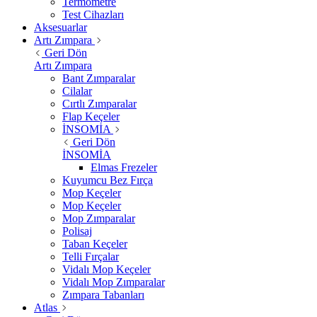
Termometre
Test Cihazları
Aksesuarlar
Artı Zımpara
Geri Dön
Artı Zımpara
Bant Zımparalar
Cilalar
Cırtlı Zımparalar
Flap Keçeler
İNSOMİA
Geri Dön
İNSOMİA
Elmas Frezeler
Kuyumcu Bez Fırça
Mop Keçeler
Mop Keçeler
Mop Zımparalar
Polisaj
Taban Keçeler
Telli Fırçalar
Vidalı Mop Keçeler
Vidalı Mop Zımparalar
Zımpara Tabanları
Atlas