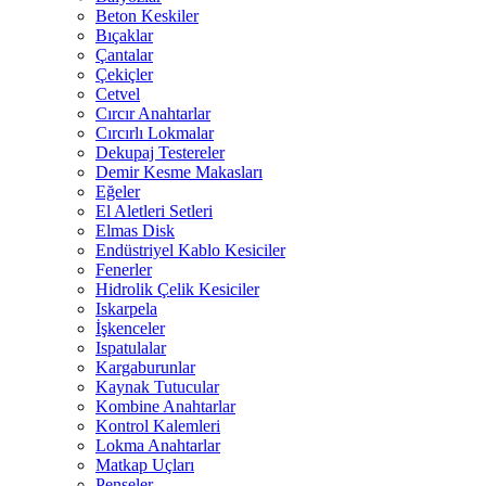
Beton Keskiler
Bıçaklar
Çantalar
Çekiçler
Cetvel
Cırcır Anahtarlar
Cırcırlı Lokmalar
Dekupaj Testereler
Demir Kesme Makasları
Eğeler
El Aletleri Setleri
Elmas Disk
Endüstriyel Kablo Kesiciler
Fenerler
Hidrolik Çelik Kesiciler
Iskarpela
İşkenceler
Ispatulalar
Kargaburunlar
Kaynak Tutucular
Kombine Anahtarlar
Kontrol Kalemleri
Lokma Anahtarlar
Matkap Uçları
Penseler