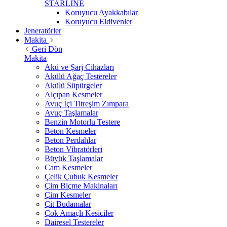
STARLİNE
Koruyucu Ayakkabılar
Koruyucu Eldivenler
Jeneratörler
Makita
Geri Dön
Makita
Akü ve Şarj Cihazları
Akülü Ağaç Testereler
Akülü Süpürgeler
Alçıpan Kesmeler
Avuç İçi Titreşim Zımpara
Avuç Taşlamalar
Benzin Motorlu Testere
Beton Kesmeler
Beton Perdahlar
Beton Vibratörleri
Büyük Taşlamalar
Cam Kesmeler
Çelik Çubuk Kesmeler
Çim Biçme Makinaları
Çim Kesmeler
Çit Budamalar
Çok Amaçlı Kesiciler
Dairesel Testereler