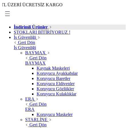
ERİ ÜCRETSİZ KARGO
İndirimli Ürünler
STOKLARI BİTİRİYORUZ !
İş Güvenliği
Geri Dön
İş Güvenliği
BAYMAX
Geri Dön
BAYMAX
Kaynak Maskeleri
Koruyucu Ayakkabılar
Koruyucu Baretler
Koruyucu Eldivenler
Koruyucu Gözlükler
Koruyucu Kulaklıklar
ERA
Geri Dön
ERA
Koruyucu Maskeler
STARLİNE
Geri Dön