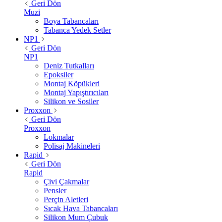
Geri Dön
Muzi
Boya Tabancaları
Tabanca Yedek Setler
NP1
Geri Dön
NP1
Deniz Tutkalları
Epoksiler
Montaj Köpükleri
Montaj Yapıştırıcıları
Silikon ve Sosiler
Proxxon
Geri Dön
Proxxon
Lokmalar
Polisaj Makineleri
Rapid
Geri Dön
Rapid
Çivi Çakmalar
Pensler
Perçin Aletleri
Sıcak Hava Tabancaları
Silikon Mum Çubuk