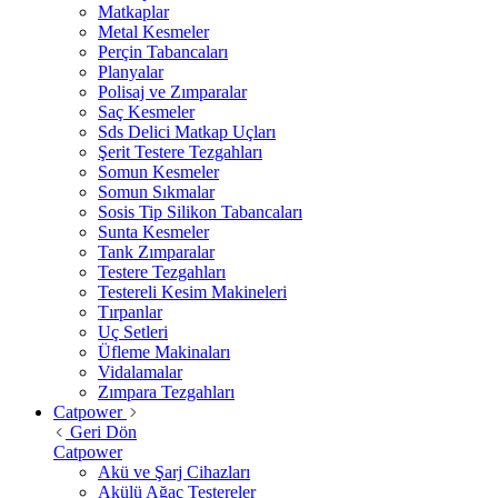
Matkaplar
Metal Kesmeler
Perçin Tabancaları
Planyalar
Polisaj ve Zımparalar
Saç Kesmeler
Sds Delici Matkap Uçları
Şerit Testere Tezgahları
Somun Kesmeler
Somun Sıkmalar
Sosis Tip Silikon Tabancaları
Sunta Kesmeler
Tank Zımparalar
Testere Tezgahları
Testereli Kesim Makineleri
Tırpanlar
Uç Setleri
Üfleme Makinaları
Vidalamalar
Zımpara Tezgahları
Catpower
Geri Dön
Catpower
Akü ve Şarj Cihazları
Akülü Ağaç Testereler