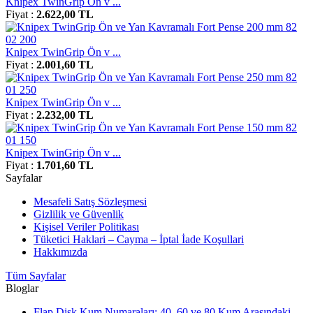
Knipex TwinGrip Ön v ...
Fiyat :
2.622,00 TL
Knipex TwinGrip Ön v ...
Fiyat :
2.001,60 TL
Knipex TwinGrip Ön v ...
Fiyat :
2.232,00 TL
Knipex TwinGrip Ön v ...
Fiyat :
1.701,60 TL
Sayfalar
Mesafeli Satış Sözleşmesi
Gizlilik ve Güvenlik
Kişisel Veriler Politikası
Tüketici Haklari – Cayma – İptal İade Koşullari
Hakkımızda
Tüm Sayfalar
Bloglar
Flap Disk Kum Numaraları: 40, 60 ve 80 Kum Arasındaki