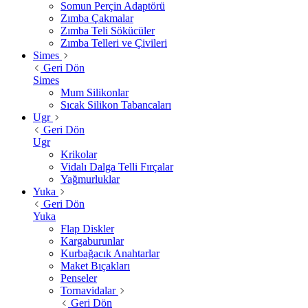
Somun Perçin Adaptörü
Zımba Çakmalar
Zımba Teli Sökücüler
Zımba Telleri ve Çivileri
Simes
Geri Dön
Simes
Mum Silikonlar
Sıcak Silikon Tabancaları
Ugr
Geri Dön
Ugr
Krikolar
Vidalı Dalga Telli Fırçalar
Yağmurluklar
Yuka
Geri Dön
Yuka
Flap Diskler
Kargaburunlar
Kurbağacık Anahtarlar
Maket Bıçakları
Penseler
Tornavidalar
Geri Dön