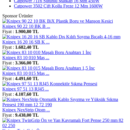
Catpower 7116 Sütunlu Matkap 16 Mm 450W
Catpower 3502 Çift Kollu Freze 12 Mm 1600W
Sponsor Ürünler
Knipex 90 22 10 BK B ...
Fiyat :
1.900,80 TL
Knipex 16 20 16 SB K ...
Fiyat :
1.682,40 TL
Knipex 83 10 010 Maş ...
Fiyat :
3.366,00 TL
Knipex 83 10 015 Maş ...
Fiyat :
4.491,60 TL
Knipex 97 51 13 RJ45 ...
Fiyat :
4.107,60 TL
Knipex NexStrip Otom ...
Fiyat :
9.438,00 TL