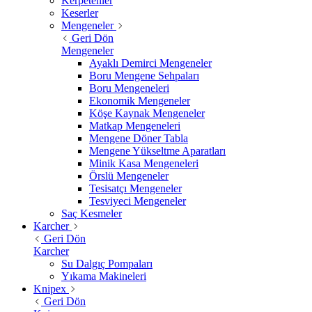
Kerpetenler
Keserler
Mengeneler
Geri Dön
Mengeneler
Ayaklı Demirci Mengeneler
Boru Mengene Sehpaları
Boru Mengeneleri
Ekonomik Mengeneler
Köşe Kaynak Mengeneler
Matkap Mengeneleri
Mengene Döner Tabla
Mengene Yükseltme Aparatları
Minik Kasa Mengeneleri
Örslü Mengeneler
Tesisatçı Mengeneler
Tesviyeci Mengeneler
Saç Kesmeler
Karcher
Geri Dön
Karcher
Su Dalgıç Pompaları
Yıkama Makineleri
Knipex
Geri Dön