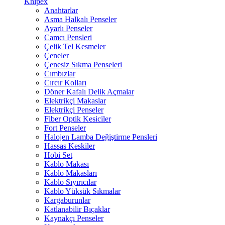
Knipex
Anahtarlar
Asma Halkalı Penseler
Ayarlı Penseler
Camcı Pensleri
Çelik Tel Kesmeler
Çeneler
Çenesiz Sıkma Penseleri
Cımbızlar
Cırcır Kolları
Döner Kafalı Delik Açmalar
Elektrikçi Makaslar
Elektrikçi Penseler
Fiber Optik Kesiciler
Fort Penseler
Halojen Lamba Değiştirme Pensleri
Hassas Keskiler
Hobi Set
Kablo Makası
Kablo Makasları
Kablo Sıyırıcılar
Kablo Yüksük Sıkmalar
Kargaburunlar
Katlanabilir Bıçaklar
Kaynakçı Penseler