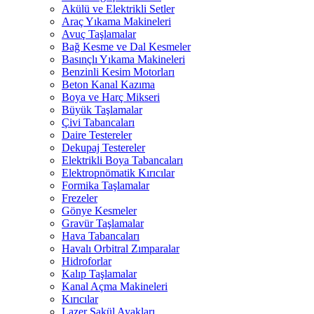
Akülü ve Elektrikli Setler
Araç Yıkama Makineleri
Avuç Taşlamalar
Bağ Kesme ve Dal Kesmeler
Basınçlı Yıkama Makineleri
Benzinli Kesim Motorları
Beton Kanal Kazıma
Boya ve Harç Mikseri
Büyük Taşlamalar
Çivi Tabancaları
Daire Testereler
Dekupaj Testereler
Elektrikli Boya Tabancaları
Elektropnömatik Kırıcılar
Formika Taşlamalar
Frezeler
Gönye Kesmeler
Gravür Taşlamalar
Hava Tabancaları
Havalı Orbitral Zımparalar
Hidroforlar
Kalıp Taşlamalar
Kanal Açma Makineleri
Kırıcılar
Lazer Şakül Ayakları