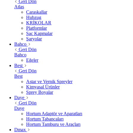
Geri Dön
Atlas
Caraskallar
Hubzug
KRİKOLAR
Platformlar
Saç Kapmalar
Şaryolar
Bahco
Geri Dön
Bahco
Eğeler
Best
Geri Dön
Best
Astar ve Vernik Spreyler
Kimyasal Ürünler
Sprey Boyalar
Daye
Geri Dön
Daye
Hortum Adaptör ve Aparatları
Hortum Tabancaları
Hortum Tamburu ve Araçları
Dmax