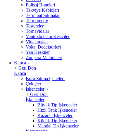
Polisaj Boneleri
Takviye Kabloları
Terminal Sıkmalar
Termometre
Testereler
Tornavidalar
Vantuzlu Cam Kesiciler
Vidalamalar
Voltaj Dedektörleri
Yan Keskiler
Zımpara Makineleri
Kanca
Geri Dön
Kanca
Boru Sıkma Çeneleri
Çekiçler
İşkenceler
Geri Dön
İşkenceler
Büyük Tip İşkenceler
Hızlı Tetik İşkenceler
Kazancı İşkenceler
Küçük Tip İşkenceler
Mandal Tip İşkenceler