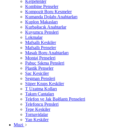
Kerpetenler
Kombine Penseler
Kompozit Boru Kesmeler
Kumanda Dolabı Anahtarları
Kuplon Makasları
Kurbağacık Anahtarlar
Kuyumcu Pensleri
Lokmalar
Mafsallı Keskiler
Mafsallı Penseler
Maşalı Boru Anahtarları
Montaj Penseleri
Pabuç Sıkma Pensleri
Plastik Penseler
Saç Kesiciler
Segman Pensleri
Süper Knıps Keskiler
T Uzatma Kolları
Takım Çantaları
Telefon ve Jak Bağlantı Penseleri
Telefoncu Pensleri
Tepe Keskiler
Tornavidalar
Yan Keskiler
Muzi