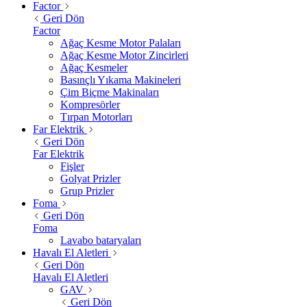
Factor
Geri Dön
Factor
Ağaç Kesme Motor Palaları
Ağaç Kesme Motor Zincirleri
Ağaç Kesmeler
Basınçlı Yıkama Makineleri
Çim Biçme Makinaları
Kompresörler
Tırpan Motorları
Far Elektrik
Geri Dön
Far Elektrik
Fişler
Golyat Prizler
Grup Prizler
Foma
Geri Dön
Foma
Lavabo bataryaları
Havalı El Aletleri
Geri Dön
Havalı El Aletleri
GAV
Geri Dön