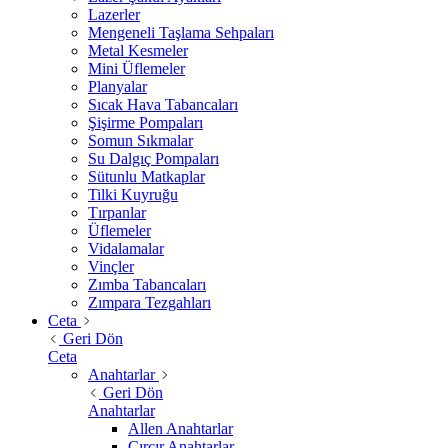
Lazerler
Mengeneli Taşlama Sehpaları
Metal Kesmeler
Mini Üflemeler
Planyalar
Sıcak Hava Tabancaları
Şişirme Pompaları
Somun Sıkmalar
Su Dalgıç Pompaları
Sütunlu Matkaplar
Tilki Kuyruğu
Tırpanlar
Üflemeler
Vidalamalar
Vinçler
Zımba Tabancaları
Zımpara Tezgahları
Ceta
Geri Dön
Ceta
Anahtarlar
Geri Dön
Anahtarlar
Allen Anahtarlar
Cırcır Anahtarlar