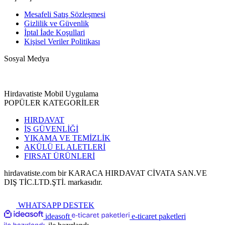
Mesafeli Satış Sözleşmesi
Gizlilik ve Güvenlik
İptal İade Koşullari
Kişisel Veriler Politikası
Sosyal Medya
Hirdavatiste Mobil Uygulama
POPÜLER KATEGORİLER
HIRDAVAT
İŞ GÜVENLİĞİ
YIKAMA VE TEMİZLİK
AKÜLÜ EL ALETLERİ
FIRSAT ÜRÜNLERİ
hirdavatiste.com bir KARACA HIRDAVAT CİVATA SAN.VE
DIŞ TİC.LTD.ŞTİ. markasıdır.
WHATSAPP DESTEK
ideasoft
e-ticaret paketleri