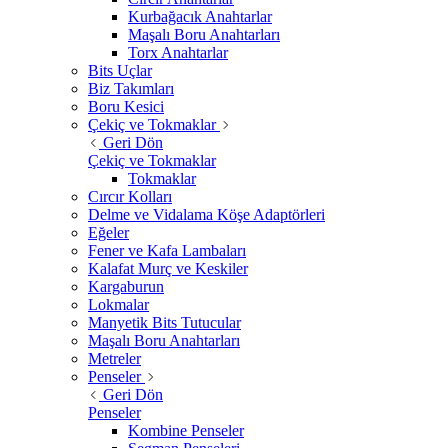
Kurbağacık Anahtarlar
Maşalı Boru Anahtarları
Torx Anahtarlar
Bits Uçlar
Biz Takımları
Boru Kesici
Çekiç ve Tokmaklar
Geri Dön
Çekiç ve Tokmaklar
Tokmaklar
Cırcır Kolları
Delme ve Vidalama Köşe Adaptörleri
Eğeler
Fener ve Kafa Lambaları
Kalafat Murç ve Keskiler
Kargaburun
Lokmalar
Manyetik Bits Tutucular
Maşalı Boru Anahtarları
Metreler
Penseler
Geri Dön
Penseler
Kombine Penseler