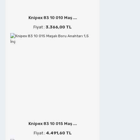
Kalıp Taşlamalar
Planyalar
Takviye Kabloları
Lokmalar
Knipex 83 10 010 Maş ...
Fiyat :
3.366,00 TL
Kanal Açma Makineleri
Sıcak Hava Tabancaları
Terminal Sıkmalar
Mafsallı Keskiler
Karıştırıcılar
Şişirme Pompaları
Termometre
Mafsallı Penseler
Karot Makineleri
Somun Sıkmalar
Testereler
Maşalı Boru Anahtarları
Kartuş Tip Silikon Tabancaları
Su Dalgıç Pompaları
Tornavidalar
Montaj Penseleri
Kılıç Testere
Sütunlu Matkaplar
Vantuzlu Cam Kesiciler
Pabuç Sıkma Pensleri
Knipex 83 10 015 Maş ...
Fiyat :
4.491,60 TL