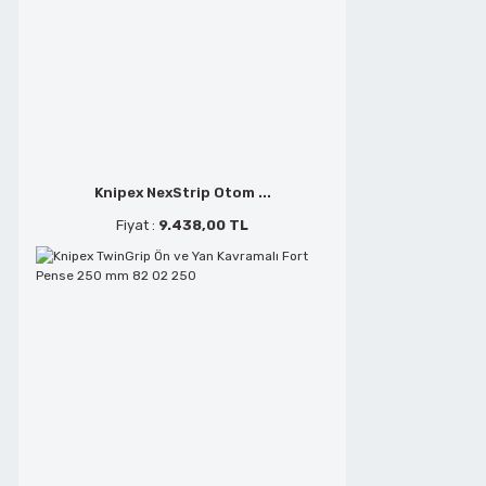
Metal Kesmeler
Telefoncu Pensleri
Perçin Tabancaları
Tepe Keskiler
Planyalar
Tornavidalar
Knipex NexStrip Otom ...
Fiyat :
9.438,00 TL
Polisaj ve Zımparalar
Yan Keskiler
Saç Kesmeler
Sds Delici Matkap Uçları
Şerit Testere Tezgahları