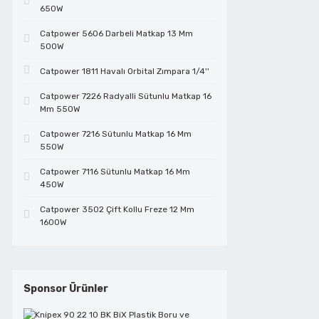
650W
Cam Kesmeler
Çivi Tabancaları
Lokmalar
Test Cihazları
Telli Fırçalar
Tutamaklar
Cırcırlı Lokmalar
Elektrikçi Penseler
Catpower 5606 Darbeli Matkap 13 Mm
500W
Çelik Çubuk Kesmeler
Daire Testereler
Manyetik Bits Tutucular
Vidalı Mop Keçeler
Dekupaj Testereler
Fiber Optik Kesiciler
Catpower 1811 Havalı Orbital Zımpara 1/4''
Catpower 7226 Radyalli Sütunlu Matkap 16
Mm 550W
Çim Biçme Makinaları
Dekupaj Testereler
Maşalı Boru Anahtarları
Vidalı Mop Zımparalar
Demir Kesme Makasları
Fort Penseler
Catpower 7216 Sütunlu Matkap 16 Mm
550W
Çim Kesmeler
Elektrikli Boya Tabancaları
Metreler
Zımpara Tabanları
Eğeler
Halojen Lamba Değiştirme Pensleri
Catpower 7116 Sütunlu Matkap 16 Mm
450W
Catpower 3502 Çift Kollu Freze 12 Mm
Çit Budamalar
Elektropnömatik Kırıcılar
Penseler
El Aletleri Setleri
Hassas Keskiler
1600W
Çok Amaçlı Kesiciler
Formika Taşlamalar
Perçin Tabancaları
Elmas Disk
Hobi Set
Sponsor Ürünler
Dairesel Testereler
Frezeler
Saç Kesme Makası
Endüstriyel Kablo Kesiciler
Kablo Makası