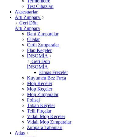
Termometre
Test Cihazları
Aksesuarlar
Artı Zımpara
Geri Dön
Artı Zımpara
Bant Zımparalar
Cilalar
Cırtlı Zımparalar
Flap Keçeler
İNSOMİA
Geri Dön
İNSOMİA
Elmas Frezeler
Kuyumcu Bez Fırça
Mop Keçeler
Mop Keçeler
Mop Zımparalar
Polisaj
Taban Keçeler
Telli Fırçalar
Vidalı Mop Keçeler
Vidalı Mop Zımparalar
Zımpara Tabanları
Atlas