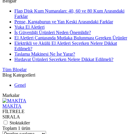
Bloglar
Flap Disk Kum Numaraları: 40, 60 ve 80 Kum Arasındaki
Farklar
Pense, Kargaburun ve Yan Keski Arasındaki Farklar
Yuka El Aletleri
İş Güvenliği Ürünleri Neden Önemlidir?
El Aletleri Çantasında Mutlaka Bulunması Gereken Ürünler
Elektrikli ve Akülü El Aletleri Seçerken Nelere Dikkat
Edilmeli?
Taşlama Makinesi Ne İşe Yarar?
Hırdavat Ürünleri Seçerken Nelere Dikkat Edilmeli?
Tüm Bloglar
Blog Kategorileri
Genel
Markalar
MAKİTA
FİLTRELE
SIRALA
Stoktakiler
Toplam 1 ürün