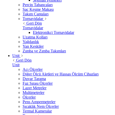
Segman Penseleri
Perçin Tabancaları
Saç Kesme Makası
Takım Çantaları
Tornavidalar
Geri Dön
Tornavidalar
Elektronikçi Tornavidalar
Uzatma Kolları
Yağdanlık
Yan Keskiler
Zımba ve Zımba Takımları
Unit
Geri Dön
Unit
Açı Ölçerler
Diğer Ölçü Aletleri ve Hassas Ölçüm Cihazları
Duvar Tarama
Faz Sırası Ölçerler
Lazer Metreler
Multimetreler
Ölçerler
Pens Ampermetreler
Sıcaklık Nem Ölçerler
Termal Kameralar