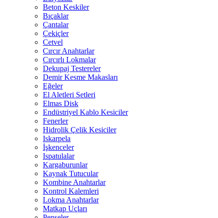
Beton Keskiler
Bıçaklar
Çantalar
Çekiçler
Cetvel
Cırcır Anahtarlar
Cırcırlı Lokmalar
Dekupaj Testereler
Demir Kesme Makasları
Eğeler
El Aletleri Setleri
Elmas Disk
Endüstriyel Kablo Kesiciler
Fenerler
Hidrolik Çelik Kesiciler
Iskarpela
İşkenceler
Ispatulalar
Kargaburunlar
Kaynak Tutucular
Kombine Anahtarlar
Kontrol Kalemleri
Lokma Anahtarlar
Matkap Uçları
Penseler