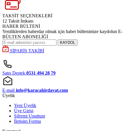
TAKSİT SEÇENEKLERİ
12 Taksit İmkanı
HABER BÜLTENİ
Yeniliklerden haberdar olmak için haber bültenimize kaydolun E-
BÜLTEN ABONELİĞİ
KAYDOL
SİPARİŞ TAKİBİ
Satış Destek
0531 494 28 79
E-mail
info@karacahirdavat.com
Üyelik
Yeni Üyelik
Üye Girişi
Şifremi Unuttum
İletişim Formu