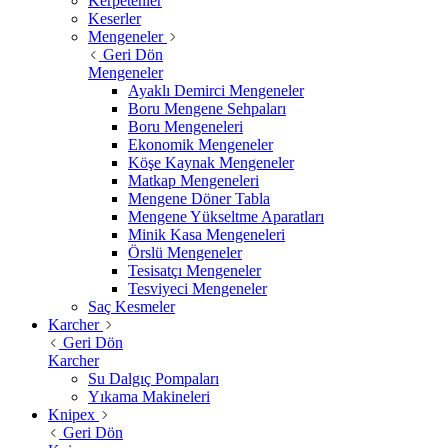
Kerpetenler
Keserler
Mengeneler
Geri Dön
Mengeneler
Ayaklı Demirci Mengeneler
Boru Mengene Sehpaları
Boru Mengeneleri
Ekonomik Mengeneler
Köşe Kaynak Mengeneler
Matkap Mengeneleri
Mengene Döner Tabla
Mengene Yükseltme Aparatları
Minik Kasa Mengeneleri
Örslü Mengeneler
Tesisatçı Mengeneler
Tesviyeci Mengeneler
Saç Kesmeler
Karcher
Geri Dön
Karcher
Su Dalgıç Pompaları
Yıkama Makineleri
Knipex
Geri Dön