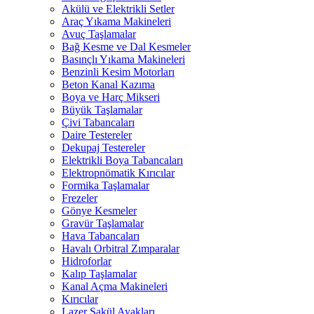
Akülü ve Elektrikli Setler
Araç Yıkama Makineleri
Avuç Taşlamalar
Bağ Kesme ve Dal Kesmeler
Basınçlı Yıkama Makineleri
Benzinli Kesim Motorları
Beton Kanal Kazıma
Boya ve Harç Mikseri
Büyük Taşlamalar
Çivi Tabancaları
Daire Testereler
Dekupaj Testereler
Elektrikli Boya Tabancaları
Elektropnömatik Kırıcılar
Formika Taşlamalar
Frezeler
Gönye Kesmeler
Gravür Taşlamalar
Hava Tabancaları
Havalı Orbitral Zımparalar
Hidroforlar
Kalıp Taşlamalar
Kanal Açma Makineleri
Kırıcılar
Lazer Şakül Ayakları