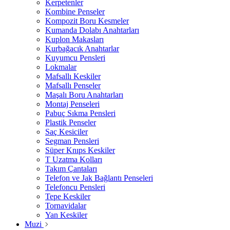
Kerpetenler
Kombine Penseler
Kompozit Boru Kesmeler
Kumanda Dolabı Anahtarları
Kuplon Makasları
Kurbağacık Anahtarlar
Kuyumcu Pensleri
Lokmalar
Mafsallı Keskiler
Mafsallı Penseler
Maşalı Boru Anahtarları
Montaj Penseleri
Pabuç Sıkma Pensleri
Plastik Penseler
Saç Kesiciler
Segman Pensleri
Süper Knıps Keskiler
T Uzatma Kolları
Takım Çantaları
Telefon ve Jak Bağlantı Penseleri
Telefoncu Pensleri
Tepe Keskiler
Tornavidalar
Yan Keskiler
Muzi