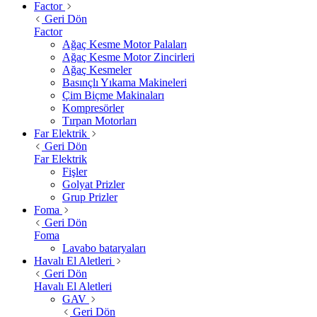
Factor
Geri Dön
Factor
Ağaç Kesme Motor Palaları
Ağaç Kesme Motor Zincirleri
Ağaç Kesmeler
Basınçlı Yıkama Makineleri
Çim Biçme Makinaları
Kompresörler
Tırpan Motorları
Far Elektrik
Geri Dön
Far Elektrik
Fişler
Golyat Prizler
Grup Prizler
Foma
Geri Dön
Foma
Lavabo bataryaları
Havalı El Aletleri
Geri Dön
Havalı El Aletleri
GAV
Geri Dön