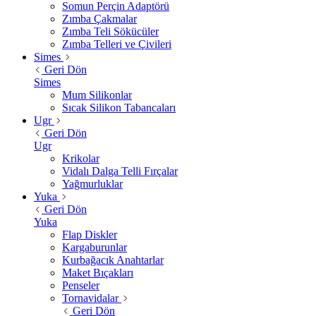
Somun Perçin Adaptörü
Zımba Çakmalar
Zımba Teli Sökücüler
Zımba Telleri ve Çivileri
Simes
Geri Dön
Simes
Mum Silikonlar
Sıcak Silikon Tabancaları
Ugr
Geri Dön
Ugr
Krikolar
Vidalı Dalga Telli Fırçalar
Yağmurluklar
Yuka
Geri Dön
Yuka
Flap Diskler
Kargaburunlar
Kurbağacık Anahtarlar
Maket Bıçakları
Penseler
Tornavidalar
Geri Dön