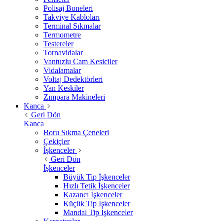
Polisaj Boneleri
Takviye Kabloları
Terminal Sıkmalar
Termometre
Testereler
Tornavidalar
Vantuzlu Cam Kesiciler
Vidalamalar
Voltaj Dedektörleri
Yan Keskiler
Zımpara Makineleri
Kanca
Geri Dön
Kanca
Boru Sıkma Çeneleri
Çekiçler
İşkenceler
Geri Dön
İşkenceler
Büyük Tip İşkenceler
Hızlı Tetik İşkenceler
Kazancı İşkenceler
Küçük Tip İşkenceler
Mandal Tip İşkenceler