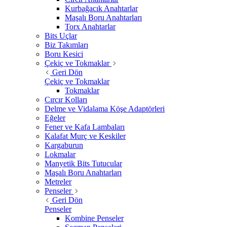
Kurbağacık Anahtarlar
Maşalı Boru Anahtarları
Torx Anahtarlar
Bits Uçlar
Biz Takımları
Boru Kesici
Çekiç ve Tokmaklar
Geri Dön
Çekiç ve Tokmaklar
Tokmaklar
Cırcır Kolları
Delme ve Vidalama Köşe Adaptörleri
Eğeler
Fener ve Kafa Lambaları
Kalafat Murç ve Keskiler
Kargaburun
Lokmalar
Manyetik Bits Tutucular
Maşalı Boru Anahtarları
Metreler
Penseler
Geri Dön
Penseler
Kombine Penseler