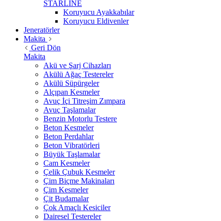
STARLİNE
Koruyucu Ayakkabılar
Koruyucu Eldivenler
Jeneratörler
Makita
Geri Dön
Makita
Akü ve Şarj Cihazları
Akülü Ağaç Testereler
Akülü Süpürgeler
Alçıpan Kesmeler
Avuç İçi Titreşim Zımpara
Avuç Taşlamalar
Benzin Motorlu Testere
Beton Kesmeler
Beton Perdahlar
Beton Vibratörleri
Büyük Taşlamalar
Cam Kesmeler
Çelik Çubuk Kesmeler
Çim Biçme Makinaları
Çim Kesmeler
Çit Budamalar
Çok Amaçlı Kesiciler
Dairesel Testereler