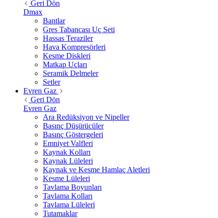
Geri Dön
Dmax
Bantlar
Gres Tabancası Uç Seti
Hassas Teraziler
Hava Kompresörleri
Kesme Diskleri
Matkap Uçları
Seramik Delmeler
Setler
Evren Gaz
Geri Dön
Evren Gaz
Ara Redüksiyon ve Nipeller
Basınç Düşürücüler
Basınç Göstergeleri
Emniyet Valfleri
Kaynak Kolları
Kaynak Lüleleri
Kaynak ve Kesme Hamlaç Aletleri
Kesme Lüleleri
Tavlama Boyunları
Tavlama Kolları
Tavlama Lüleleri
Tutamaklar