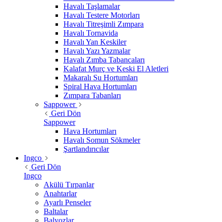
Havalı Taşlamalar
Havalı Testere Motorları
Havalı Titreşimli Zımpara
Havalı Tornavida
Havalı Yan Keskiler
Havalı Yazı Yazmalar
Havalı Zımba Tabancaları
Kalafat Murç ve Keski El Aletleri
Makaralı Su Hortumları
Spiral Hava Hortumları
Zımpara Tabanları
Sappower
Geri Dön
Sappower
Hava Hortumları
Havalı Somun Sökmeler
Şartlandırıcılar
Ingco
Geri Dön
Ingco
Akülü Tırpanlar
Anahtarlar
Ayarlı Penseler
Baltalar
Balyozlar