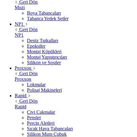
Geri Dön
Muzi
Boya Tabancaları
Tabanca Yedek Setler
NP1
Geri Dön
NP1
Deniz Tutkalları
Epoksiler
Montaj Köpükleri
Montaj Yapıştırıcıları
Silikon ve Sosiler
Proxxon
Geri Dön
Proxxon
Lokmalar
Polisaj Makineleri
Rapid
Geri Dön
Rapid
Çivi Çakmalar
Pensler
Perçin Aletleri
Sıcak Hava Tabancaları
Silikon Mum Çubuk