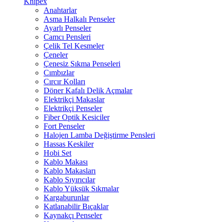
Knipex
Anahtarlar
Asma Halkalı Penseler
Ayarlı Penseler
Camcı Pensleri
Çelik Tel Kesmeler
Çeneler
Çenesiz Sıkma Penseleri
Cımbızlar
Cırcır Kolları
Döner Kafalı Delik Açmalar
Elektrikçi Makaslar
Elektrikçi Penseler
Fiber Optik Kesiciler
Fort Penseler
Halojen Lamba Değiştirme Pensleri
Hassas Keskiler
Hobi Set
Kablo Makası
Kablo Makasları
Kablo Sıyırıcılar
Kablo Yüksük Sıkmalar
Kargaburunlar
Katlanabilir Bıçaklar
Kaynakçı Penseler