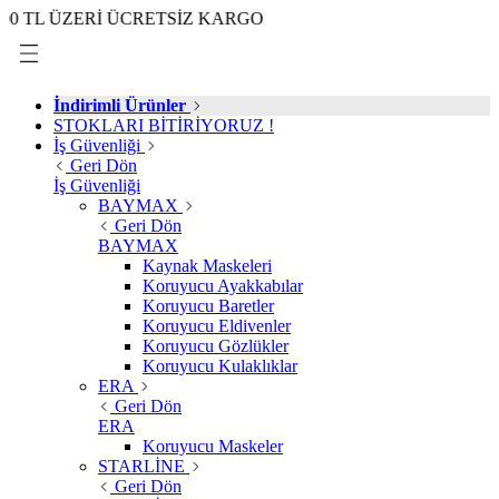
ÜZERİ ÜCRETSİZ KARGO
İndirimli Ürünler
STOKLARI BİTİRİYORUZ !
İş Güvenliği
Geri Dön
İş Güvenliği
BAYMAX
Geri Dön
BAYMAX
Kaynak Maskeleri
Koruyucu Ayakkabılar
Koruyucu Baretler
Koruyucu Eldivenler
Koruyucu Gözlükler
Koruyucu Kulaklıklar
ERA
Geri Dön
ERA
Koruyucu Maskeler
STARLİNE
Geri Dön