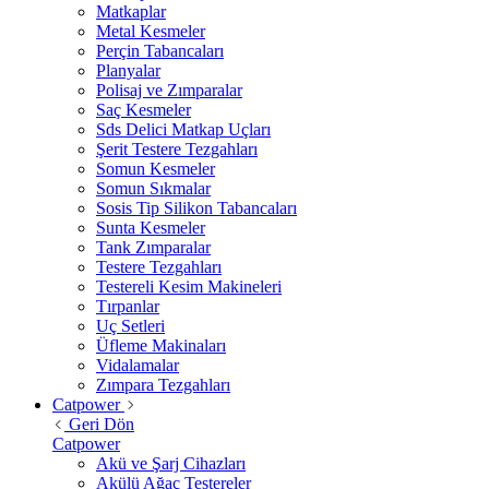
Matkaplar
Metal Kesmeler
Perçin Tabancaları
Planyalar
Polisaj ve Zımparalar
Saç Kesmeler
Sds Delici Matkap Uçları
Şerit Testere Tezgahları
Somun Kesmeler
Somun Sıkmalar
Sosis Tip Silikon Tabancaları
Sunta Kesmeler
Tank Zımparalar
Testere Tezgahları
Testereli Kesim Makineleri
Tırpanlar
Uç Setleri
Üfleme Makinaları
Vidalamalar
Zımpara Tezgahları
Catpower
Geri Dön
Catpower
Akü ve Şarj Cihazları
Akülü Ağaç Testereler