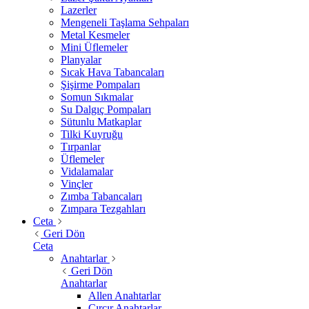
Lazerler
Mengeneli Taşlama Sehpaları
Metal Kesmeler
Mini Üflemeler
Planyalar
Sıcak Hava Tabancaları
Şişirme Pompaları
Somun Sıkmalar
Su Dalgıç Pompaları
Sütunlu Matkaplar
Tilki Kuyruğu
Tırpanlar
Üflemeler
Vidalamalar
Vinçler
Zımba Tabancaları
Zımpara Tezgahları
Ceta
Geri Dön
Ceta
Anahtarlar
Geri Dön
Anahtarlar
Allen Anahtarlar
Cırcır Anahtarlar