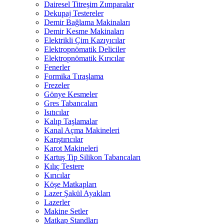
Dairesel Titreşim Zımparalar
Dekupaj Testereler
Demir Bağlama Makinaları
Demir Kesme Makinaları
Elektrikli Çim Kazıyıcılar
Elektropnömatik Deliciler
Elektropnömatik Kırıcılar
Fenerler
Formika Tıraşlama
Frezeler
Gönye Kesmeler
Gres Tabancaları
Isıtıcılar
Kalıp Taşlamalar
Kanal Açma Makineleri
Karıştırıcılar
Karot Makineleri
Kartuş Tip Silikon Tabancaları
Kılıç Testere
Kırıcılar
Köşe Matkapları
Lazer Şakül Ayakları
Lazerler
Makine Setler
Matkap Standları