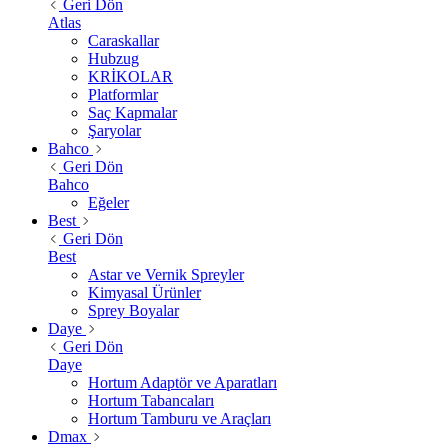
Geri Dön
Atlas
Caraskallar
Hubzug
KRİKOLAR
Platformlar
Saç Kapmalar
Şaryolar
Bahco
Geri Dön
Bahco
Eğeler
Best
Geri Dön
Best
Astar ve Vernik Spreyler
Kimyasal Ürünler
Sprey Boyalar
Daye
Geri Dön
Daye
Hortum Adaptör ve Aparatları
Hortum Tabancaları
Hortum Tamburu ve Araçları
Dmax