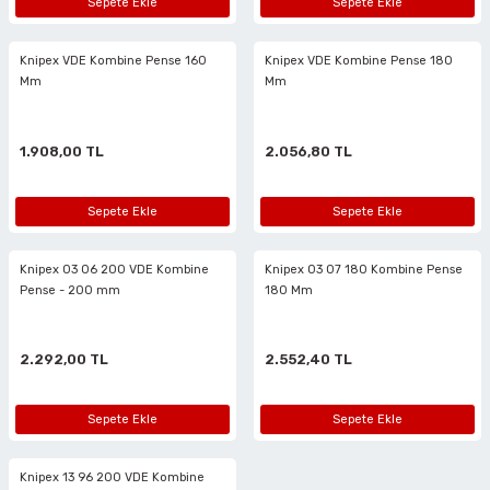
Sepete Ekle
Sepete Ekle
ciler
alar
arı
Havalı Mini Zımpara
Knipex VDE Kombine Pense 160
Knipex VDE Kombine Pense 180
eler
ası
o Kesiciler
Havalı Orbital Zımpara
Mm
Mm
im Zımparalar
r
ı
Havalı Polisajlar
1.908,00 TL
2.056,80 TL
eler
lar
esiciler
Havalı Rende Zımparalar
Sepete Ekle
Sepete Ekle
 Makinaları
rı
ıkmalar
Havalı Saç Kesmeler
Knipex 03 06 200 VDE Kombine
Knipex 03 07 180 Kombine Pense
kinaları
 Zımparalar
Havalı Somun Perçin ve Pop Perçin Tab
Pense - 200 mm
180 Mm
azıyıcılar
aklar
Havalı Somun Sökmeler
2.292,00 TL
2.552,40 TL
 Deliciler
ar
 Takımları
ler
Havalı Sosis ve Silikon Tabancaları
Sepete Ekle
Sepete Ekle
 Kırıcılar
ineleri
ar
Havalı Taşlamalar
Knipex 13 96 200 VDE Kombine