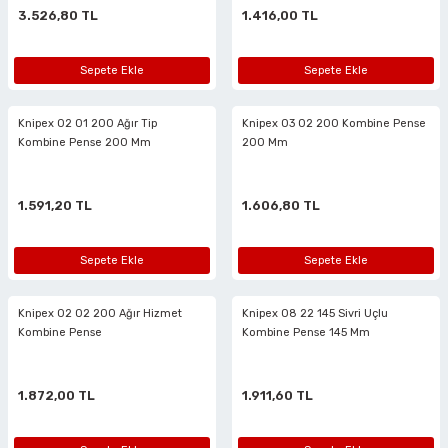
3.526,80 TL
1.416,00 TL
r
Motorları
reler
ücüler
Havalı Eğe Motorları
Mengene Yükseltme Aparatları
Sepete Ekle
Sepete Ekle
r
azıma
Lambaları
çerler
arı
 Çivileri
Havalı Gres Tabancaları
Minik Kasa Mengeneleri
eri
kseri
 Keskiler
lar
lik Açmalar
Havalı Kalıpçı Taşlamalar
Örslü Mengeneler
Knipex 02 01 200 Ağır Tip
Knipex 03 02 200 Kombine Pense
Kombine Pense 200 Mm
200 Mm
lar
lar
ri
r
slar
Havalı Kaporta Çektirme
Tesisatçı Mengeneler
1.591,20 TL
1.606,80 TL
ı
r
ler
Havalı Kılavuz Çekmeler
Tesviyeci Mengeneler
Sepete Ekle
Sepete Ekle
smeler
r
utucular
ler
eler
ciler
Havalı Lastik Taşlamalar
Knipex 02 02 200 Ağır Hizmet
Knipex 08 22 145 Sivri Uçlu
naları
eler
htarları
aralar
akasları
Havalı Lokmalar
Kombine Pense
Kombine Pense 145 Mm
 Tabancaları
arı
Değiştirme Pensleri
Havalı Matkaplar
1.872,00 TL
1.911,60 TL
 Kırıcılar
ri
Havalı Mikro Kalıpçı Setleri