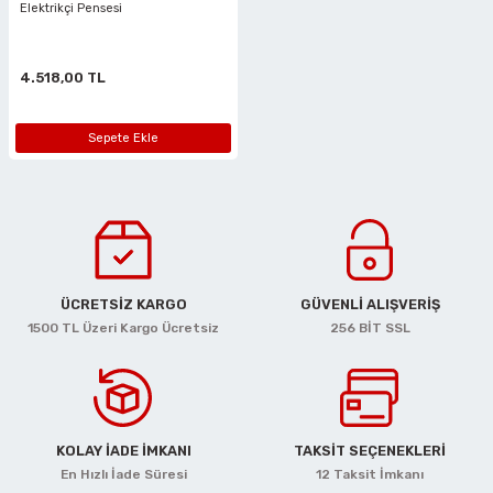
Elektrikçi Pensesi
rlar
ler
Havalı Testere Motorları
ama
kları
ri
 Kesmeler
Havalı Titreşimli Zımpara
4.518,00 TL
lar
 Anahtarları
Havalı Tornavida
Sepete Ekle
r
ama Sehpaları
rı
Havalı Yan Keskiler
rı
htarlar
Havalı Yazı Yazmalar
eri
Havalı Zımba Tabancaları
ÜCRETSİZ KARGO
GÜVENLİ ALIŞVERİŞ
1500 TL Üzeri Kargo Ücretsiz
256 BİT SSL
ar
rı
Kalafat Murç ve Keski El Aletleri
ineleri
ancaları
lar
r
Makaralı Su Hortumları
arı
er
Spiral Hava Hortumları
KOLAY İADE İMKANI
TAKSİT SEÇENEKLERİ
En Hızlı İade Süresi
12 Taksit İmkanı