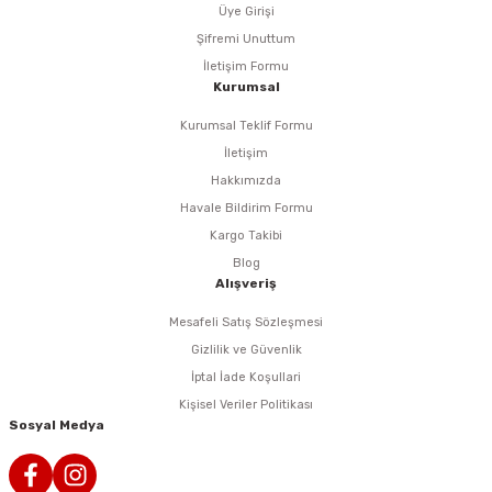
Üye Girişi
Şifremi Unuttum
eri
İletişim Formu
Kurumsal
arı
Kurumsal Teklif Formu
İletişim
Hakkımızda
Havale Bildirim Formu
aralar
Kargo Takibi
Blog
Alışveriş
ap Uçları
Mesafeli Satış Sözleşmesi
Gizlilik ve Güvenlik
ezgahları
İptal İade Koşullari
Kişisel Veriler Politikası
Sosyal Medya
er
r