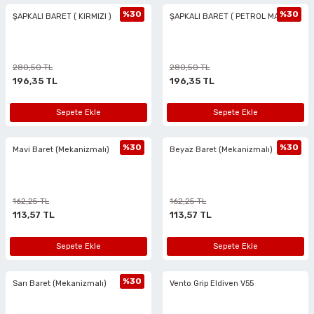
%30
%30
ŞAPKALI BARET ( KIRMIZI )
ŞAPKALI BARET ( PETROL MAVİSİ )
eri
arı
280,50 TL
280,50 TL
196,35 TL
196,35 TL
Sepete Ekle
Sepete Ekle
aralar
%30
%30
Mavi Baret (Mekanizmalı)
Beyaz Baret (Mekanizmalı)
162,25 TL
162,25 TL
ap Uçları
113,57 TL
113,57 TL
ezgahları
Sepete Ekle
Sepete Ekle
er
%30
Sarı Baret (Mekanizmalı)
Vento Grip Eldiven V55
r