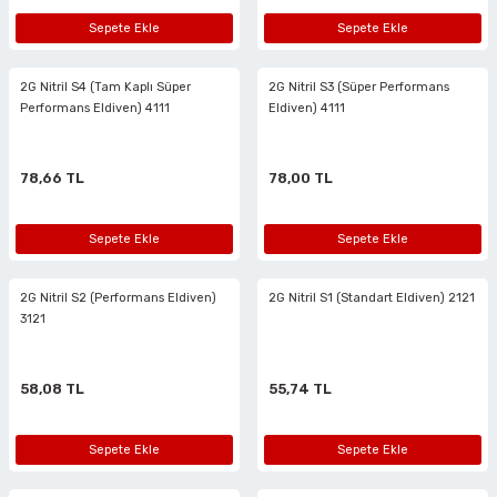
Sepete Ekle
Sepete Ekle
ları
2G Nitril S4 (Tam Kaplı Süper
2G Nitril S3 (Süper Performans
Performans Eldiven) 4111
Eldiven) 4111
78,66 TL
78,00 TL
Sepete Ekle
Sepete Ekle
2G Nitril S2 (Performans Eldiven)
2G Nitril S1 (Standart Eldiven) 2121
3121
58,08 TL
55,74 TL
Sepete Ekle
Sepete Ekle