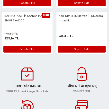
Sepete Ekle
Sepete Ekle
%30
BAYMAX PLASTİK KAYNAK MASKESİ
Kobi Nitrile 55 Eldiven ( PN5 Zebra
SİYAH BX-4200
muadili )
178,80 TL
38,40 TL
125,16 TL
Sepete Ekle
Sepete Ekle
ÜCRETSİZ KARGO
GÜVENLİ ALIŞVERİŞ
1500 TL Üzeri Kargo Ücretsiz
256 BİT SSL