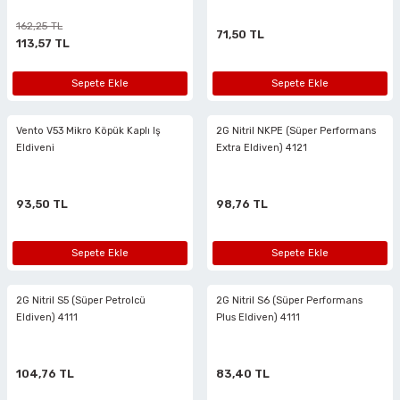
162,25 TL
n Tabancaları
71,50 TL
113,57 TL
r
Sepete Ekle
Sepete Ekle
r
Vento V53 Mikro Köpük Kaplı Iş
2G Nitril NKPE (Süper Performans
Eldiveni
Extra Eldiven) 4121
arı
93,50 TL
98,76 TL
 Makineleri
Sepete Ekle
Sepete Ekle
2G Nitril S5 (Süper Petrolcü
2G Nitril S6 (Süper Performans
Eldiven) 4111
Plus Eldiven) 4111
arı
104,76 TL
83,40 TL