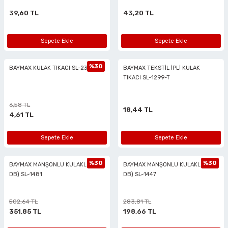
39,60 TL
43,20 TL
Sepete Ekle
Sepete Ekle
%30
BAYMAX KULAK TIKACI SL-2306
BAYMAX TEKSTİL İPLİ KULAK
TIKACI SL-1299-T
6,58 TL
18,44 TL
4,61 TL
Sepete Ekle
Sepete Ekle
%30
%30
BAYMAX MANŞONLU KULAKLIK (28
BAYMAX MANŞONLU KULAKLIK (25
DB) SL-1481
DB) SL-1447
502,64 TL
283,81 TL
351,85 TL
198,66 TL