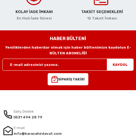
KOLAY İADE İMKANI
TAKSİT SEÇENEKLERİ
En Hızlı İade Süresi
12 Taksit İmkanı
HABER BÜLTENİ
Yeniliklerden haberdar olmak için haber bültenimize kaydolun E-
BÜLTEN ABONELİĞİ
KAYDOL
SİPARİŞ TAKİBİ
Satış Destek
0531 494 28 79
E-mail
info@karacahirdavat.com