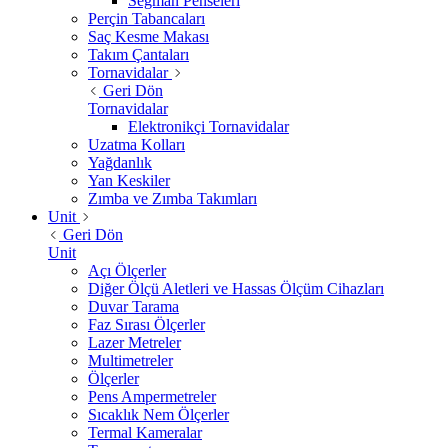
Segman Penseleri
Perçin Tabancaları
Saç Kesme Makası
Takım Çantaları
Tornavidalar
Geri Dön
Tornavidalar
Elektronikçi Tornavidalar
Uzatma Kolları
Yağdanlık
Yan Keskiler
Zımba ve Zımba Takımları
Unit
Geri Dön
Unit
Açı Ölçerler
Diğer Ölçü Aletleri ve Hassas Ölçüm Cihazları
Duvar Tarama
Faz Sırası Ölçerler
Lazer Metreler
Multimetreler
Ölçerler
Pens Ampermetreler
Sıcaklık Nem Ölçerler
Termal Kameralar