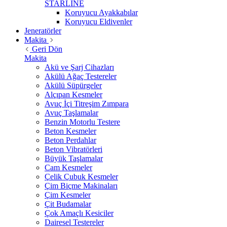
STARLİNE
Koruyucu Ayakkabılar
Koruyucu Eldivenler
Jeneratörler
Makita
Geri Dön
Makita
Akü ve Şarj Cihazları
Akülü Ağaç Testereler
Akülü Süpürgeler
Alçıpan Kesmeler
Avuç İçi Titreşim Zımpara
Avuç Taşlamalar
Benzin Motorlu Testere
Beton Kesmeler
Beton Perdahlar
Beton Vibratörleri
Büyük Taşlamalar
Cam Kesmeler
Çelik Çubuk Kesmeler
Çim Biçme Makinaları
Çim Kesmeler
Çit Budamalar
Çok Amaçlı Kesiciler
Dairesel Testereler