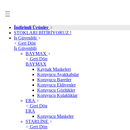
İndirimli Ürünler
STOKLARI BİTİRİYORUZ !
İş Güvenliği
Geri Dön
İş Güvenliği
BAYMAX
Geri Dön
BAYMAX
Kaynak Maskeleri
Koruyucu Ayakkabılar
Koruyucu Baretler
Koruyucu Eldivenler
Koruyucu Gözlükler
Koruyucu Kulaklıklar
ERA
Geri Dön
ERA
Koruyucu Maskeler
STARLİNE
Geri Dön