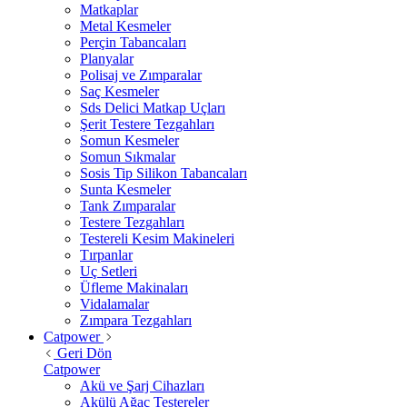
Matkaplar
Metal Kesmeler
Perçin Tabancaları
Planyalar
Polisaj ve Zımparalar
Saç Kesmeler
Sds Delici Matkap Uçları
Şerit Testere Tezgahları
Somun Kesmeler
Somun Sıkmalar
Sosis Tip Silikon Tabancaları
Sunta Kesmeler
Tank Zımparalar
Testere Tezgahları
Testereli Kesim Makineleri
Tırpanlar
Uç Setleri
Üfleme Makinaları
Vidalamalar
Zımpara Tezgahları
Catpower
Geri Dön
Catpower
Akü ve Şarj Cihazları
Akülü Ağaç Testereler