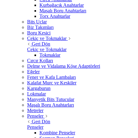
Kurbağacık Anahtarlar
Maşalı Boru Anahtarları
Torx Anahtarlar
Bits Uçlar
Biz Takımları
Boru Kesici
Çekiç ve Tokmaklar
Geri Dön
Çekiç ve Tokmaklar
Tokmaklar
Cırcır Kolları
Delme ve Vidalama Köşe Adaptörleri
Eğeler
Fener ve Kafa Lambaları
Kalafat Murç ve Keskiler
Kargaburun
Lokmalar
Manyetik Bits Tutucular
Maşalı Boru Anahtarları
Metreler
Penseler
Geri Dön
Penseler
Kombine Penseler