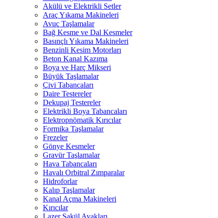
Akülü ve Elektrikli Setler
Araç Yıkama Makineleri
Avuç Taşlamalar
Bağ Kesme ve Dal Kesmeler
Basınçlı Yıkama Makineleri
Benzinli Kesim Motorları
Beton Kanal Kazıma
Boya ve Harç Mikseri
Büyük Taşlamalar
Çivi Tabancaları
Daire Testereler
Dekupaj Testereler
Elektrikli Boya Tabancaları
Elektropnömatik Kırıcılar
Formika Taşlamalar
Frezeler
Gönye Kesmeler
Gravür Taşlamalar
Hava Tabancaları
Havalı Orbitral Zımparalar
Hidroforlar
Kalıp Taşlamalar
Kanal Açma Makineleri
Kırıcılar
Lazer Şakül Ayakları