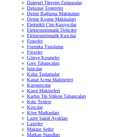
Dairesel Titreşim Zımparalar
Dekupaj Testereler
Demir Bağlama Makinaları
Demir Kesme Makinaları
Elektrikli Çim Kazıyıcılar
Elektropnömatik Deliciler
Elektropnömatik Kırıcılar
Fenerler
Formika Tıraşlama
Frezeler
Gönye Kesmeler
Gres Tabancaları
Isıtıcılar
Kalıp Taşlamalar
Kanal Açma Makineleri
Karıştırıcılar
Karot Makineleri
Kartuş Tip Silikon Tabancaları
Kılıç Testere
Kırıcılar
Köşe Matkapları
Lazer Şakül Ayakları
Lazerler
Makine Setler
Matkap Standları