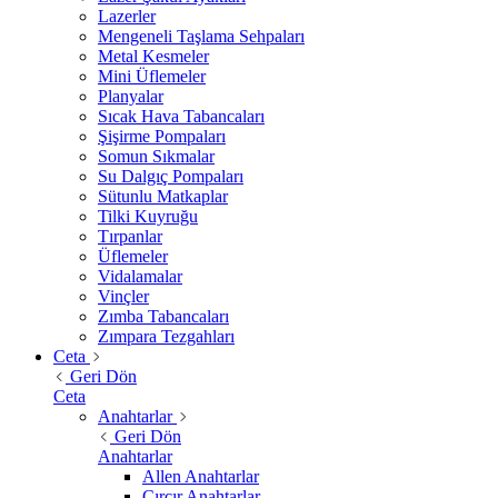
Lazerler
Mengeneli Taşlama Sehpaları
Metal Kesmeler
Mini Üflemeler
Planyalar
Sıcak Hava Tabancaları
Şişirme Pompaları
Somun Sıkmalar
Su Dalgıç Pompaları
Sütunlu Matkaplar
Tilki Kuyruğu
Tırpanlar
Üflemeler
Vidalamalar
Vinçler
Zımba Tabancaları
Zımpara Tezgahları
Ceta
Geri Dön
Ceta
Anahtarlar
Geri Dön
Anahtarlar
Allen Anahtarlar
Cırcır Anahtarlar