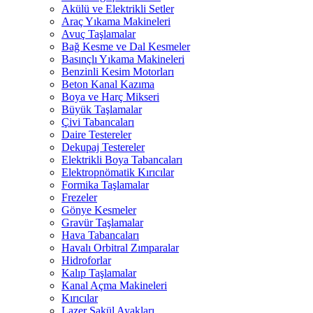
Akülü ve Elektrikli Setler
Araç Yıkama Makineleri
Avuç Taşlamalar
Bağ Kesme ve Dal Kesmeler
Basınçlı Yıkama Makineleri
Benzinli Kesim Motorları
Beton Kanal Kazıma
Boya ve Harç Mikseri
Büyük Taşlamalar
Çivi Tabancaları
Daire Testereler
Dekupaj Testereler
Elektrikli Boya Tabancaları
Elektropnömatik Kırıcılar
Formika Taşlamalar
Frezeler
Gönye Kesmeler
Gravür Taşlamalar
Hava Tabancaları
Havalı Orbitral Zımparalar
Hidroforlar
Kalıp Taşlamalar
Kanal Açma Makineleri
Kırıcılar
Lazer Şakül Ayakları