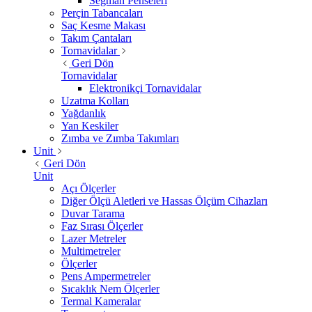
Segman Penseleri
Perçin Tabancaları
Saç Kesme Makası
Takım Çantaları
Tornavidalar
Geri Dön
Tornavidalar
Elektronikçi Tornavidalar
Uzatma Kolları
Yağdanlık
Yan Keskiler
Zımba ve Zımba Takımları
Unit
Geri Dön
Unit
Açı Ölçerler
Diğer Ölçü Aletleri ve Hassas Ölçüm Cihazları
Duvar Tarama
Faz Sırası Ölçerler
Lazer Metreler
Multimetreler
Ölçerler
Pens Ampermetreler
Sıcaklık Nem Ölçerler
Termal Kameralar