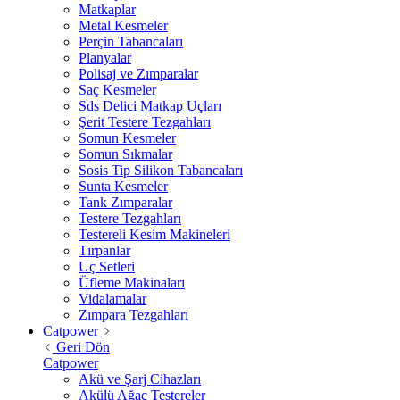
Matkaplar
Metal Kesmeler
Perçin Tabancaları
Planyalar
Polisaj ve Zımparalar
Saç Kesmeler
Sds Delici Matkap Uçları
Şerit Testere Tezgahları
Somun Kesmeler
Somun Sıkmalar
Sosis Tip Silikon Tabancaları
Sunta Kesmeler
Tank Zımparalar
Testere Tezgahları
Testereli Kesim Makineleri
Tırpanlar
Uç Setleri
Üfleme Makinaları
Vidalamalar
Zımpara Tezgahları
Catpower
Geri Dön
Catpower
Akü ve Şarj Cihazları
Akülü Ağaç Testereler