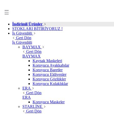
İndirimli Ürünler
STOKLARI BİTİRİYORUZ !
İş Güvenliği
Geri Dön
İş Güvenliği
BAYMAX
Geri Dön
BAYMAX
Kaynak Maskeleri
Koruyucu Ayakkabılar
Koruyucu Baretler
Koruyucu Eldivenler
Koruyucu Gözlükler
Koruyucu Kulaklıklar
ERA
Geri Dön
ERA
Koruyucu Maskeler
STARLİNE
Geri Dön