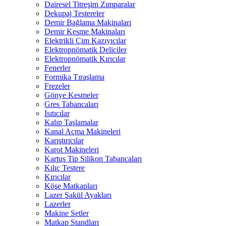
Dairesel Titreşim Zımparalar
Dekupaj Testereler
Demir Bağlama Makinaları
Demir Kesme Makinaları
Elektrikli Çim Kazıyıcılar
Elektropnömatik Deliciler
Elektropnömatik Kırıcılar
Fenerler
Formika Tıraşlama
Frezeler
Gönye Kesmeler
Gres Tabancaları
Isıtıcılar
Kalıp Taşlamalar
Kanal Açma Makineleri
Karıştırıcılar
Karot Makineleri
Kartuş Tip Silikon Tabancaları
Kılıç Testere
Kırıcılar
Köşe Matkapları
Lazer Şakül Ayakları
Lazerler
Makine Setler
Matkap Standları