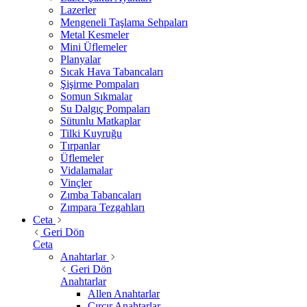
Lazerler
Mengeneli Taşlama Sehpaları
Metal Kesmeler
Mini Üflemeler
Planyalar
Sıcak Hava Tabancaları
Şişirme Pompaları
Somun Sıkmalar
Su Dalgıç Pompaları
Sütunlu Matkaplar
Tilki Kuyruğu
Tırpanlar
Üflemeler
Vidalamalar
Vinçler
Zımba Tabancaları
Zımpara Tezgahları
Ceta
Geri Dön
Ceta
Anahtarlar
Geri Dön
Anahtarlar
Allen Anahtarlar
Cırcır Anahtarlar