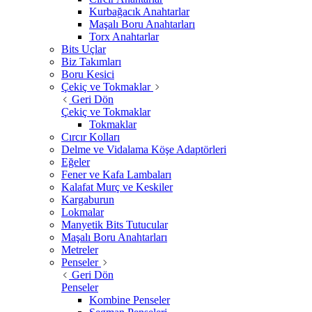
Kurbağacık Anahtarlar
Maşalı Boru Anahtarları
Torx Anahtarlar
Bits Uçlar
Biz Takımları
Boru Kesici
Çekiç ve Tokmaklar
Geri Dön
Çekiç ve Tokmaklar
Tokmaklar
Cırcır Kolları
Delme ve Vidalama Köşe Adaptörleri
Eğeler
Fener ve Kafa Lambaları
Kalafat Murç ve Keskiler
Kargaburun
Lokmalar
Manyetik Bits Tutucular
Maşalı Boru Anahtarları
Metreler
Penseler
Geri Dön
Penseler
Kombine Penseler