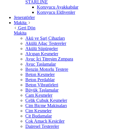
STARLİNE
Koruyucu Ayakkabılar
Koruyucu Eldivenler
Jeneratörler
Makita
Geri Dön
Makita
Akü ve Şarj Cihazları
Akülü Ağaç Testereler
Akülü Süpürgeler
Alçıpan Kesmeler
Avuç İçi Titreşim Zımpara
Avuç Taşlamalar
Benzin Motorlu Testere
Beton Kesmeler
Beton Perdahlar
Beton Vibratörleri
Büyük Taşlamalar
Cam Kesmeler
Çelik Çubuk Kesmeler
Çim Biçme Makinaları
Çim Kesmeler
Çit Budamalar
Çok Amaçlı Kesiciler
Dairesel Testereler