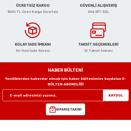
ciler
alar
arı
Havalı Mini Zımpara
ÜCRETSİZ KARGO
GÜVENLİ ALIŞVERİŞ
1500 TL Üzeri Kargo Ücretsiz
256 BİT SSL
eler
ası
o Kesiciler
Havalı Orbital Zımpara
im Zımparalar
r
ı
Havalı Polisajlar
KOLAY İADE İMKANI
TAKSİT SEÇENEKLERİ
eler
lar
esiciler
Havalı Rende Zımparalar
En Hızlı İade Süresi
12 Taksit İmkanı
 Makinaları
rı
ıkmalar
Havalı Saç Kesmeler
HABER BÜLTENİ
kinaları
 Zımparalar
Havalı Somun Perçin ve Pop Perçin Tab
Yeniliklerden haberdar olmak için haber bültenimize kaydolun E-
BÜLTEN ABONELİĞİ
azıyıcılar
aklar
Havalı Somun Sökmeler
KAYDOL
 Deliciler
ar
 Takımları
ler
Havalı Sosis ve Silikon Tabancaları
SİPARİŞ TAKİBİ
 Kırıcılar
ineleri
ar
Havalı Taşlamalar