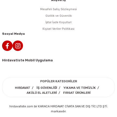
Alışveriş
i
r
htarları
Zımpara Tabanları
Mesafeli Satış Sözleşmesi
kon Tabancaları
aları
ri
Gizlilik ve Güvenlik
İptal İade Koşullari
lar
esiciler
nsleri
Kişisel Veriler Politikası
Sosyal Medya
r
ı
leri
Hirdavatiste Mobil Uygulama
kları
ri
leri
kiler
POPÜLER KATEGORİLER
HIRDAVAT
İŞ GÜVENLİĞİ
YIKAMA VE TEMİZLİK
rı
AKÜLÜ EL ALETLERİ
FIRSAT ÜRÜNLERİ
rı
arı
ı
hirdavatiste.com bir KARACA HIRDAVAT CİVATA SAN.VE DIŞ TİC.LTD.ŞTİ.
markasıdır.
ları
Bağlantı Penseleri