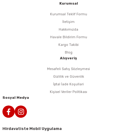
i
r
htarları
Zımpara Tabanları
Kurumsal
Kurumsal Teklif Formu
kon Tabancaları
aları
ri
İletişim
Hakkımızda
lar
esiciler
nsleri
Havale Bildirim Formu
Kargo Takibi
r
Blog
Alışveriş
ı
leri
Mesafeli Satış Sözleşmesi
kları
ri
Gizlilik ve Güvenlik
İptal İade Koşullari
leri
kiler
Kişisel Veriler Politikası
Sosyal Medya
rı
rı
arı
ı
Hirdavatiste Mobil Uygulama
ları
Bağlantı Penseleri