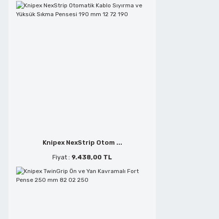
Metal Kesmeler
Telefoncu Pensleri
Perçin Tabancaları
Tepe Keskiler
Planyalar
Tornavidalar
Polisaj ve Zımparalar
Yan Keskiler
Knipex NexStrip Otom ...
Saç Kesmeler
Fiyat :
9.438,00 TL
Sds Delici Matkap Uçları
Şerit Testere Tezgahları