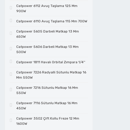
Catpower 6112 Avuç Taşlama 125 Mm
Cam Kesmeler
Çivi Tabancaları
Lokmalar
Test Cihazları
Telli Fırçalar
Tutamaklar
Cırcırlı Lokmalar
Elektrikçi Penseler
900W
Catpower 6110 Avuç Taşlama 115 Mm 700W
Çelik Çubuk Kesmeler
Daire Testereler
Manyetik Bits Tutucular
Vidalı Mop Keçeler
Dekupaj Testereler
Fiber Optik Kesiciler
Catpower 5605 Darbeli Matkap 13 Mm
650W
Catpower 5606 Darbeli Matkap 13 Mm
Çim Biçme Makinaları
Dekupaj Testereler
Maşalı Boru Anahtarları
Vidalı Mop Zımparalar
Demir Kesme Makasları
Fort Penseler
500W
Catpower 1811 Havalı Orbital Zımpara 1/4''
Çim Kesmeler
Elektrikli Boya Tabancaları
Metreler
Zımpara Tabanları
Eğeler
Halojen Lamba Değiştirme Pensleri
Catpower 7226 Radyalli Sütunlu Matkap 16
Mm 550W
Catpower 7216 Sütunlu Matkap 16 Mm
Çit Budamalar
Elektropnömatik Kırıcılar
Penseler
El Aletleri Setleri
Hassas Keskiler
550W
Catpower 7116 Sütunlu Matkap 16 Mm
Çok Amaçlı Kesiciler
Formika Taşlamalar
Perçin Tabancaları
Elmas Disk
Hobi Set
450W
Catpower 3502 Çift Kollu Freze 12 Mm
1600W
Dairesel Testereler
Frezeler
Saç Kesme Makası
Endüstriyel Kablo Kesiciler
Kablo Makası