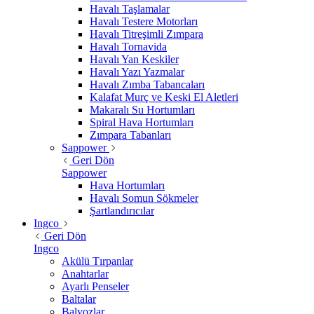
Havalı Taşlamalar
Havalı Testere Motorları
Havalı Titreşimli Zımpara
Havalı Tornavida
Havalı Yan Keskiler
Havalı Yazı Yazmalar
Havalı Zımba Tabancaları
Kalafat Murç ve Keski El Aletleri
Makaralı Su Hortumları
Spiral Hava Hortumları
Zımpara Tabanları
Sappower
Geri Dön
Sappower
Hava Hortumları
Havalı Somun Sökmeler
Şartlandırıcılar
Ingco
Geri Dön
Ingco
Akülü Tırpanlar
Anahtarlar
Ayarlı Penseler
Baltalar
Balyozlar