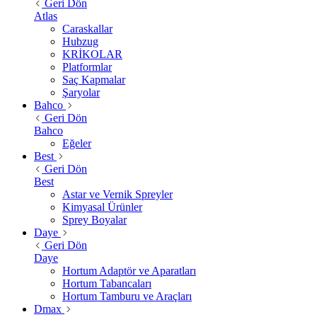
Geri Dön
Atlas
Caraskallar
Hubzug
KRİKOLAR
Platformlar
Saç Kapmalar
Şaryolar
Bahco
Geri Dön
Bahco
Eğeler
Best
Geri Dön
Best
Astar ve Vernik Spreyler
Kimyasal Ürünler
Sprey Boyalar
Daye
Geri Dön
Daye
Hortum Adaptör ve Aparatları
Hortum Tabancaları
Hortum Tamburu ve Araçları
Dmax