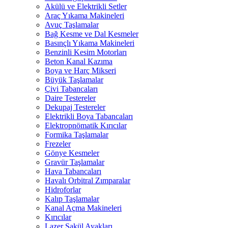
Akülü ve Elektrikli Setler
Araç Yıkama Makineleri
Avuç Taşlamalar
Bağ Kesme ve Dal Kesmeler
Basınçlı Yıkama Makineleri
Benzinli Kesim Motorları
Beton Kanal Kazıma
Boya ve Harç Mikseri
Büyük Taşlamalar
Çivi Tabancaları
Daire Testereler
Dekupaj Testereler
Elektrikli Boya Tabancaları
Elektropnömatik Kırıcılar
Formika Taşlamalar
Frezeler
Gönye Kesmeler
Gravür Taşlamalar
Hava Tabancaları
Havalı Orbitral Zımparalar
Hidroforlar
Kalıp Taşlamalar
Kanal Açma Makineleri
Kırıcılar
Lazer Şakül Ayakları