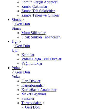
Somun Perçin Adaptörü
Zımba Çakmalar
Zımba Teli Sökücüler
Zımba Telleri ve Çivileri
Simes
Geri Dön
Simes
Mum Silikonlar
Sıcak Silikon Tabancaları
Ugr
Geri Dön
Ugr
Krikolar
Vidalı Dalga Telli Fırçalar
Yağmurluklar
Yuka
Geri Dön
Yuka
Flap Diskler
Kargaburunlar
Kurbağacık Anahtarlar
Maket Bıçakları
Penseler
Tornavidalar
Geri Dön