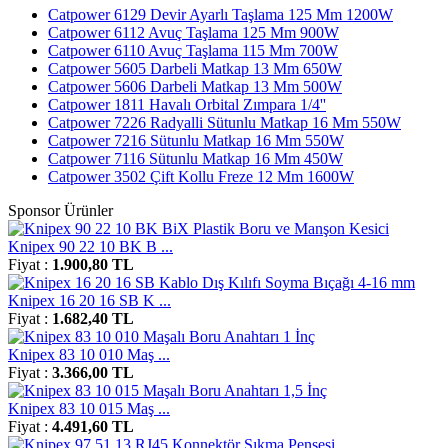
Catpower 6129 Devir Ayarlı Taşlama 125 Mm 1200W
Catpower 6112 Avuç Taşlama 125 Mm 900W
Catpower 6110 Avuç Taşlama 115 Mm 700W
Catpower 5605 Darbeli Matkap 13 Mm 650W
Catpower 5606 Darbeli Matkap 13 Mm 500W
Catpower 1811 Havalı Orbital Zımpara 1/4''
Catpower 7226 Radyalli Sütunlu Matkap 16 Mm 550W
Catpower 7216 Sütunlu Matkap 16 Mm 550W
Catpower 7116 Sütunlu Matkap 16 Mm 450W
Catpower 3502 Çift Kollu Freze 12 Mm 1600W
Sponsor Ürünler
Knipex 90 22 10 BK B ...
Fiyat :
1.900,80 TL
Knipex 16 20 16 SB K ...
Fiyat :
1.682,40 TL
Knipex 83 10 010 Maş ...
Fiyat :
3.366,00 TL
Knipex 83 10 015 Maş ...
Fiyat :
4.491,60 TL