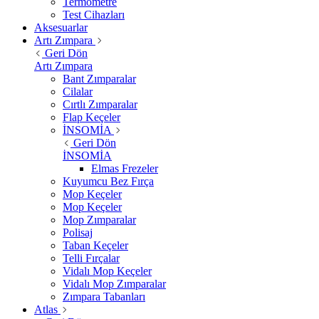
Termometre
Test Cihazları
Aksesuarlar
Artı Zımpara
Geri Dön
Artı Zımpara
Bant Zımparalar
Cilalar
Cırtlı Zımparalar
Flap Keçeler
İNSOMİA
Geri Dön
İNSOMİA
Elmas Frezeler
Kuyumcu Bez Fırça
Mop Keçeler
Mop Keçeler
Mop Zımparalar
Polisaj
Taban Keçeler
Telli Fırçalar
Vidalı Mop Keçeler
Vidalı Mop Zımparalar
Zımpara Tabanları
Atlas