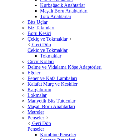
Kurbağacık Anahtarlar
Maşalı Boru Anahtarları
Torx Anahtarlar
Bits Uçlar
Biz Takımları
Boru Kesici
Çekiç ve Tokmaklar
Geri Dön
Çekiç ve Tokmaklar
Tokmaklar
Cırcır Kolları
Delme ve Vidalama Köşe Adaptörleri
Eğeler
Fener ve Kafa Lambaları
Kalafat Murç ve Keskiler
Kargaburun
Lokmalar
Manyetik Bits Tutucular
Maşalı Boru Anahtarları
Metreler
Penseler
Geri Dön
Penseler
Kombine Penseler