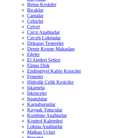
Beton Keskiler
Bıçaklar
Çantalar
Çekiçler
Cetvel
Cırcır Anahtarlar
Cırcırlı Lokmalar
Dekupaj Testereler
Demir Kesme Makasları
Eğeler
El Aletleri Setleri
Elmas Disk
Endüstriyel Kablo Kesiciler
Fenerler
Hidrolik Çelik Kesiciler
Iskarpela
İşkenceler
Ispatulalar
Kargaburunlar
Kaynak Tutucular
Kombine Anahtarlar
Kontrol Kalemleri
Lokma Anahtarlar
Matkap Uçları
Penseler