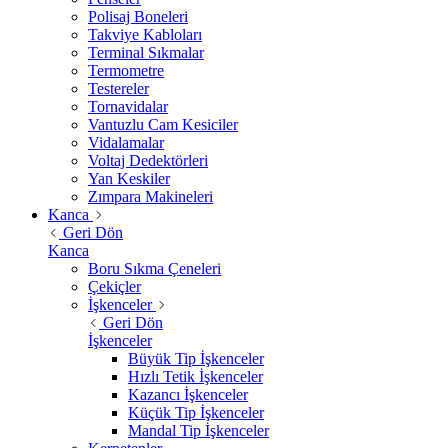
Polisaj Boneleri
Takviye Kabloları
Terminal Sıkmalar
Termometre
Testereler
Tornavidalar
Vantuzlu Cam Kesiciler
Vidalamalar
Voltaj Dedektörleri
Yan Keskiler
Zımpara Makineleri
Kanca
Geri Dön
Kanca
Boru Sıkma Çeneleri
Çekiçler
İşkenceler
Geri Dön
İşkenceler
Büyük Tip İşkenceler
Hızlı Tetik İşkenceler
Kazancı İşkenceler
Küçük Tip İşkenceler
Mandal Tip İşkenceler