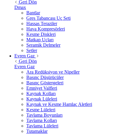
Geri Dön
Dmax
Bantlar
Gres Tabancası Uç Seti
Hassas Teraziler
Hava Kompresörleri
Kesme Diskleri
Matkap Uçları
Seramik Delmeler
Setler
Evren Gaz
Geri Dön
Evren Gaz
Ara Redüksiyon ve Nipeller
Basınç Düşürücüler
Basınç Göstergeleri
Emniyet Valfleri
Kaynak Kolları
Kaynak Lüleleri
Kaynak ve Kesme Hamlaç Aletleri
Kesme Lüleleri
Tavlama Boyunları
Tavlama Kolları
Tavlama Lüleleri
Tutamaklar