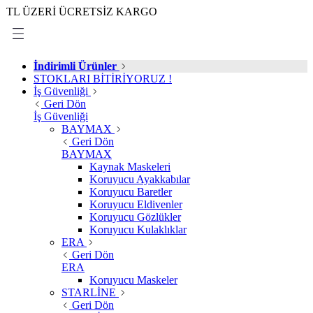
ERİ ÜCRETSİZ KARGO
İndirimli Ürünler
STOKLARI BİTİRİYORUZ !
İş Güvenliği
Geri Dön
İş Güvenliği
BAYMAX
Geri Dön
BAYMAX
Kaynak Maskeleri
Koruyucu Ayakkabılar
Koruyucu Baretler
Koruyucu Eldivenler
Koruyucu Gözlükler
Koruyucu Kulaklıklar
ERA
Geri Dön
ERA
Koruyucu Maskeler
STARLİNE
Geri Dön