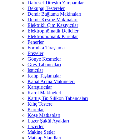
Dairesel Titreşim Zımparalar
Dekupaj Testereler
Demir Bağlama Makinaları
Demir Kesme Makinaları
Elektrikli Çim Kazıyıcılar
Elektropnömatik Deliciler
Elektropnömatik Kırıcılar
Fenerler
Formika Tıraşlama
Frezeler
Gönye Kesmeler
Gres Tabancaları
Isıtıcılar
Kalıp Taşlamalar
Kanal Açma Makineleri
Karıştırıcılar
Karot Makineleri
Kartuş Tip Silikon Tabancaları
Kılıç Testere
Kırıcılar
Köşe Matkapları
Lazer Şakül Ayakları
Lazerler
Makine Setler
Matkap Standları