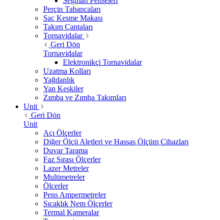
Segman Penseleri
Perçin Tabancaları
Saç Kesme Makası
Takım Çantaları
Tornavidalar
Geri Dön
Tornavidalar
Elektronikçi Tornavidalar
Uzatma Kolları
Yağdanlık
Yan Keskiler
Zımba ve Zımba Takımları
Unit
Geri Dön
Unit
Açı Ölçerler
Diğer Ölçü Aletleri ve Hassas Ölçüm Cihazları
Duvar Tarama
Faz Sırası Ölçerler
Lazer Metreler
Multimetreler
Ölçerler
Pens Ampermetreler
Sıcaklık Nem Ölçerler
Termal Kameralar