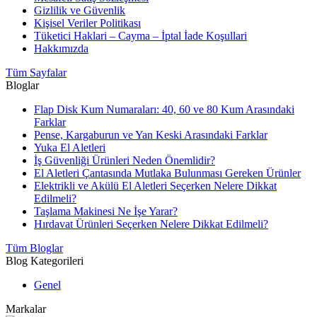
Gizlilik ve Güvenlik
Kişisel Veriler Politikası
Tüketici Haklari – Cayma – İptal İade Koşullari
Hakkımızda
Tüm Sayfalar
Bloglar
Flap Disk Kum Numaraları: 40, 60 ve 80 Kum Arasındaki
Farklar
Pense, Kargaburun ve Yan Keski Arasındaki Farklar
Yuka El Aletleri
İş Güvenliği Ürünleri Neden Önemlidir?
El Aletleri Çantasında Mutlaka Bulunması Gereken Ürünler
Elektrikli ve Akülü El Aletleri Seçerken Nelere Dikkat
Edilmeli?
Taşlama Makinesi Ne İşe Yarar?
Hırdavat Ürünleri Seçerken Nelere Dikkat Edilmeli?
Tüm Bloglar
Blog Kategorileri
Genel
Markalar