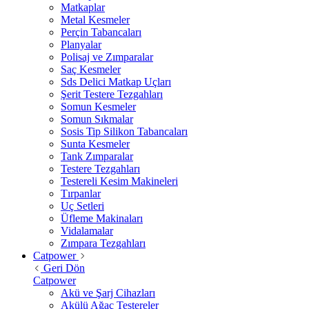
Matkaplar
Metal Kesmeler
Perçin Tabancaları
Planyalar
Polisaj ve Zımparalar
Saç Kesmeler
Sds Delici Matkap Uçları
Şerit Testere Tezgahları
Somun Kesmeler
Somun Sıkmalar
Sosis Tip Silikon Tabancaları
Sunta Kesmeler
Tank Zımparalar
Testere Tezgahları
Testereli Kesim Makineleri
Tırpanlar
Uç Setleri
Üfleme Makinaları
Vidalamalar
Zımpara Tezgahları
Catpower
Geri Dön
Catpower
Akü ve Şarj Cihazları
Akülü Ağaç Testereler