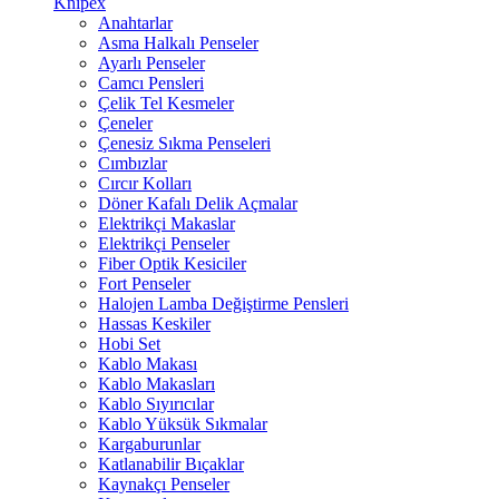
Knipex
Anahtarlar
Asma Halkalı Penseler
Ayarlı Penseler
Camcı Pensleri
Çelik Tel Kesmeler
Çeneler
Çenesiz Sıkma Penseleri
Cımbızlar
Cırcır Kolları
Döner Kafalı Delik Açmalar
Elektrikçi Makaslar
Elektrikçi Penseler
Fiber Optik Kesiciler
Fort Penseler
Halojen Lamba Değiştirme Pensleri
Hassas Keskiler
Hobi Set
Kablo Makası
Kablo Makasları
Kablo Sıyırıcılar
Kablo Yüksük Sıkmalar
Kargaburunlar
Katlanabilir Bıçaklar
Kaynakçı Penseler