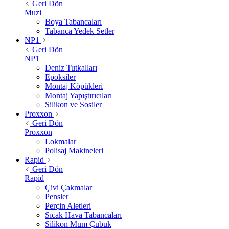
Geri Dön
Muzi
Boya Tabancaları
Tabanca Yedek Setler
NP1
Geri Dön
NP1
Deniz Tutkalları
Epoksiler
Montaj Köpükleri
Montaj Yapıştırıcıları
Silikon ve Sosiler
Proxxon
Geri Dön
Proxxon
Lokmalar
Polisaj Makineleri
Rapid
Geri Dön
Rapid
Çivi Çakmalar
Pensler
Perçin Aletleri
Sıcak Hava Tabancaları
Silikon Mum Çubuk