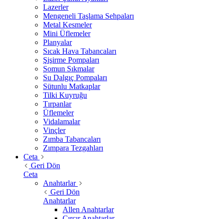
Lazerler
Mengeneli Taşlama Sehpaları
Metal Kesmeler
Mini Üflemeler
Planyalar
Sıcak Hava Tabancaları
Şişirme Pompaları
Somun Sıkmalar
Su Dalgıç Pompaları
Sütunlu Matkaplar
Tilki Kuyruğu
Tırpanlar
Üflemeler
Vidalamalar
Vinçler
Zımba Tabancaları
Zımpara Tezgahları
Ceta
Geri Dön
Ceta
Anahtarlar
Geri Dön
Anahtarlar
Allen Anahtarlar
Cırcır Anahtarlar