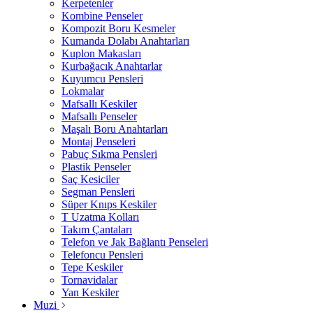
Kerpetenler
Kombine Penseler
Kompozit Boru Kesmeler
Kumanda Dolabı Anahtarları
Kuplon Makasları
Kurbağacık Anahtarlar
Kuyumcu Pensleri
Lokmalar
Mafsallı Keskiler
Mafsallı Penseler
Maşalı Boru Anahtarları
Montaj Penseleri
Pabuç Sıkma Pensleri
Plastik Penseler
Saç Kesiciler
Segman Pensleri
Süper Knıps Keskiler
T Uzatma Kolları
Takım Çantaları
Telefon ve Jak Bağlantı Penseleri
Telefoncu Pensleri
Tepe Keskiler
Tornavidalar
Yan Keskiler
Muzi