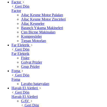
Factor
Geri Dön
Factor
Ağaç Kesme Motor Palaları
Ağaç Kesme Motor Zincirleri
Ağaç Kesmeler
Basınçlı Yıkama Makineleri
Çim Biçme Makinaları
Kompresörler
Tırpan Motorları
Far Elektrik
Geri Dön
Far Elektrik
Fişler
Golyat Prizler
Grup Prizler
Foma
Geri Dön
Foma
Lavabo bataryaları
Havalı El Aletleri
Geri Dön
Havalı El Aletleri
GAV
Geri Dön