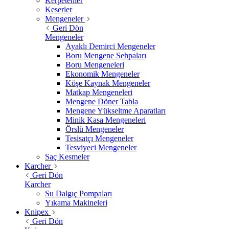
Kerpetenler
Keserler
Mengeneler
Geri Dön
Mengeneler
Ayaklı Demirci Mengeneler
Boru Mengene Sehpaları
Boru Mengeneleri
Ekonomik Mengeneler
Köşe Kaynak Mengeneler
Matkap Mengeneleri
Mengene Döner Tabla
Mengene Yükseltme Aparatları
Minik Kasa Mengeneleri
Örslü Mengeneler
Tesisatçı Mengeneler
Tesviyeci Mengeneler
Saç Kesmeler
Karcher
Geri Dön
Karcher
Su Dalgıç Pompaları
Yıkama Makineleri
Knipex
Geri Dön