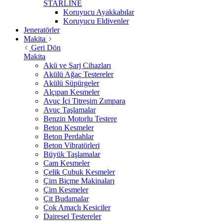
STARLİNE
Koruyucu Ayakkabılar
Koruyucu Eldivenler
Jeneratörler
Makita
Geri Dön
Makita
Akü ve Şarj Cihazları
Akülü Ağaç Testereler
Akülü Süpürgeler
Alçıpan Kesmeler
Avuç İçi Titreşim Zımpara
Avuç Taşlamalar
Benzin Motorlu Testere
Beton Kesmeler
Beton Perdahlar
Beton Vibratörleri
Büyük Taşlamalar
Cam Kesmeler
Çelik Çubuk Kesmeler
Çim Biçme Makinaları
Çim Kesmeler
Çit Budamalar
Çok Amaçlı Kesiciler
Dairesel Testereler