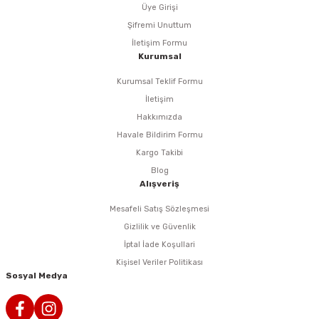
rlar
ler
Havalı Testere Motorları
Üye Girişi
Şifremi Unuttum
ama
kları
ri
 Kesmeler
Havalı Titreşimli Zımpara
İletişim Formu
Kurumsal
lar
 Anahtarları
Havalı Tornavida
Kurumsal Teklif Formu
İletişim
r
ama Sehpaları
rı
Havalı Yan Keskiler
Hakkımızda
Havale Bildirim Formu
rı
htarlar
Havalı Yazı Yazmalar
Kargo Takibi
Blog
eri
Havalı Zımba Tabancaları
Alışveriş
Mesafeli Satış Sözleşmesi
ar
rı
Kalafat Murç ve Keski El Aletleri
Gizlilik ve Güvenlik
İptal İade Koşullari
ineleri
ancaları
lar
r
Makaralı Su Hortumları
Kişisel Veriler Politikası
Sosyal Medya
arı
er
Spiral Hava Hortumları