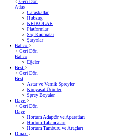
Geri Dön
Atlas
Caraskallar
Hubzug
KRİKOLAR
Platformlar
Saç Kapmalar
Şaryolar
Bahco
Geri Dön
Bahco
Eğeler
Best
Geri Dön
Best
Astar ve Vernik Spreyler
Kimyasal Ürünler
Sprey Boyalar
Daye
Geri Dön
Daye
Hortum Adaptör ve Aparatları
Hortum Tabancaları
Hortum Tamburu ve Araçları
Dmax