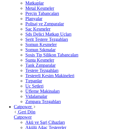
Matkaplar
Metal Kesmeler
Perçin Tabancaları
Planyalar
Polisaj ve Zımparalar
Saç Kesmeler
Sds Delici Matkap Uçları
Şerit Testere Tezgahları
Somun Kesmeler
Somun Sıkmalar
Sosis Tip Silikon Tabancaları
Sunta Kesmeler
Tank Zımparalar
Testere Tezgahları
Testereli Kesim Makineleri
Tırpanlar
Uç Setleri
Üfleme Makinaları
Vidalamalar
Zımpara Tezgahları
Catpower
Geri Dön
Catpower
Akü ve Şarj Cihazları
Akülü Ağaç Testereler