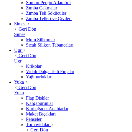
Somun Perçin Adaptörü
Zımba Çakmalar
Zımba Teli Sökücüler
Zımba Telleri ve Çivileri
Simes
Geri Dön
Simes
Mum Silikonlar
Sıcak Silikon Tabancaları
Ugr
Geri Dön
Ugr
Krikolar
Vidalı Dalga Telli Fırçalar
Yağmurluklar
Yuka
Geri Dön
Yuka
Flap Diskler
Kargaburunlar
Kurbağacık Anahtarlar
Maket Bıçakları
Penseler
Tornavidalar
Geri Dön