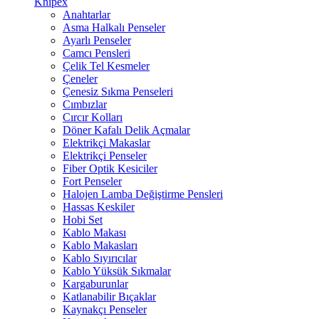
Knipex
Anahtarlar
Asma Halkalı Penseler
Ayarlı Penseler
Camcı Pensleri
Çelik Tel Kesmeler
Çeneler
Çenesiz Sıkma Penseleri
Cımbızlar
Cırcır Kolları
Döner Kafalı Delik Açmalar
Elektrikçi Makaslar
Elektrikçi Penseler
Fiber Optik Kesiciler
Fort Penseler
Halojen Lamba Değiştirme Pensleri
Hassas Keskiler
Hobi Set
Kablo Makası
Kablo Makasları
Kablo Sıyırıcılar
Kablo Yüksük Sıkmalar
Kargaburunlar
Katlanabilir Bıçaklar
Kaynakçı Penseler