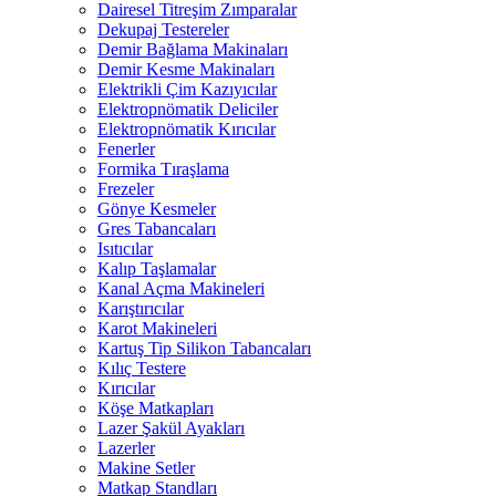
Dairesel Titreşim Zımparalar
Dekupaj Testereler
Demir Bağlama Makinaları
Demir Kesme Makinaları
Elektrikli Çim Kazıyıcılar
Elektropnömatik Deliciler
Elektropnömatik Kırıcılar
Fenerler
Formika Tıraşlama
Frezeler
Gönye Kesmeler
Gres Tabancaları
Isıtıcılar
Kalıp Taşlamalar
Kanal Açma Makineleri
Karıştırıcılar
Karot Makineleri
Kartuş Tip Silikon Tabancaları
Kılıç Testere
Kırıcılar
Köşe Matkapları
Lazer Şakül Ayakları
Lazerler
Makine Setler
Matkap Standları