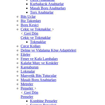
Kurbağacık Anahtarlar
Maşalı Boru Anahtarları
Torx Anahtarlar
Bits Uçlar
Biz Takımları
Boru Kesici
Çekiç ve Tokmaklar
Geri Dön
Çekiç ve Tokmaklar
Tokmaklar
Cırcır Kolları
Delme ve Vidalama Köşe Adaptörleri
Eğeler
Fener ve Kafa Lambaları
Kalafat Murç ve Keskiler
Kargaburun
Lokmalar
Manyetik Bits Tutucular
Maşalı Boru Anahtarları
Metreler
Penseler
Geri Dön
Penseler
Kombine Penseler