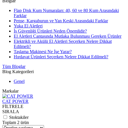
Bloglar
Flap Disk Kum Numaraları: 40, 60 ve 80 Kum Arasındaki
Farklar
Pense, Kargaburun ve Yan Keski Arasındaki Farklar
Yuka El Aletleri
İş Güvenliği Ürünleri Neden Önemlidir?
El Aletleri Çantasında Mutlaka Bulunması Gereken Ürünler
Elektrikli ve Akülü El Aletleri Seçerken Nelere Dikkat
Edilmeli?
Taşlama Makinesi Ne İşe Yarar?
Hırdavat Ürünleri Seçerken Nelere Dikkat Edilmeli?
Tüm Bloglar
Blog Kategorileri
Genel
Markalar
CAT POWER
FİLTRELE
SIRALA
Stoktakiler
Toplam 2 ürün