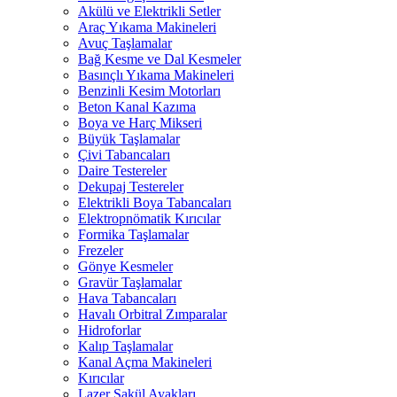
Akülü ve Elektrikli Setler
Araç Yıkama Makineleri
Avuç Taşlamalar
Bağ Kesme ve Dal Kesmeler
Basınçlı Yıkama Makineleri
Benzinli Kesim Motorları
Beton Kanal Kazıma
Boya ve Harç Mikseri
Büyük Taşlamalar
Çivi Tabancaları
Daire Testereler
Dekupaj Testereler
Elektrikli Boya Tabancaları
Elektropnömatik Kırıcılar
Formika Taşlamalar
Frezeler
Gönye Kesmeler
Gravür Taşlamalar
Hava Tabancaları
Havalı Orbitral Zımparalar
Hidroforlar
Kalıp Taşlamalar
Kanal Açma Makineleri
Kırıcılar
Lazer Şakül Ayakları