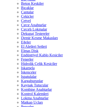
Beton Keskiler
Bıçaklar
Çantalar
Çekiçler
Cetvel
Cırcır Anahtarlar
Cırcırlı Lokmalar
Dekupaj Testereler
Demir Kesme Makasları
Eğeler
El Aletleri Setleri
Elmas Disk
Endüstriyel Kablo Kesiciler
Fenerler
Hidrolik Çelik Kesiciler
Iskarpela
İşkenceler
Ispatulalar
Kargaburunlar
Kaynak Tutucular
Kombine Anahtarlar
Kontrol Kalemleri
Lokma Anahtarlar
Matkap Uçları
Penseler