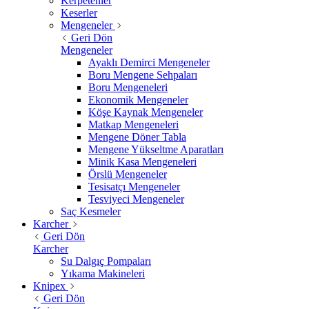
Kerpetenler
Keserler
Mengeneler
Geri Dön
Mengeneler
Ayaklı Demirci Mengeneler
Boru Mengene Sehpaları
Boru Mengeneleri
Ekonomik Mengeneler
Köşe Kaynak Mengeneler
Matkap Mengeneleri
Mengene Döner Tabla
Mengene Yükseltme Aparatları
Minik Kasa Mengeneleri
Örslü Mengeneler
Tesisatçı Mengeneler
Tesviyeci Mengeneler
Saç Kesmeler
Karcher
Geri Dön
Karcher
Su Dalgıç Pompaları
Yıkama Makineleri
Knipex
Geri Dön