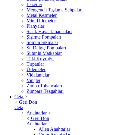
Lazerler
Mengeneli Taşlama Sehpaları
Metal Kesmeler
Mini Üflemeler
Planyalar
Sıcak Hava Tabancaları
Şişirme Pompaları
Somun Sıkmalar
Su Dalgıç Pompaları
Sütunlu Matkaplar
Tilki Kuyruğu
Tırpanlar
Üflemeler
Vidalamalar
Vinçler
Zımba Tabancaları
Zımpara Tezgahları
Ceta
Geri Dön
Ceta
Anahtarlar
Geri Dön
Anahtarlar
Allen Anahtarlar
Cırcır Anahtarlar