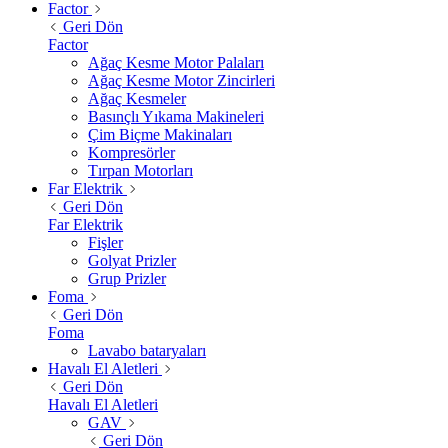
Factor
Geri Dön
Factor
Ağaç Kesme Motor Palaları
Ağaç Kesme Motor Zincirleri
Ağaç Kesmeler
Basınçlı Yıkama Makineleri
Çim Biçme Makinaları
Kompresörler
Tırpan Motorları
Far Elektrik
Geri Dön
Far Elektrik
Fişler
Golyat Prizler
Grup Prizler
Foma
Geri Dön
Foma
Lavabo bataryaları
Havalı El Aletleri
Geri Dön
Havalı El Aletleri
GAV
Geri Dön