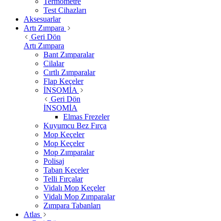
Termometre
Test Cihazları
Aksesuarlar
Artı Zımpara
Geri Dön
Artı Zımpara
Bant Zımparalar
Cilalar
Cırtlı Zımparalar
Flap Keçeler
İNSOMİA
Geri Dön
İNSOMİA
Elmas Frezeler
Kuyumcu Bez Fırça
Mop Keçeler
Mop Keçeler
Mop Zımparalar
Polisaj
Taban Keçeler
Telli Fırçalar
Vidalı Mop Keçeler
Vidalı Mop Zımparalar
Zımpara Tabanları
Atlas