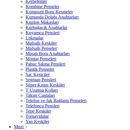
Kerpetenler
Kombine Penseler
Kompozit Boru Kesmeler
Kumanda Dolabı Anahtarları
Kuplon Makasları
Kurbağacık Anahtarlar
Kuyumcu Pensleri
Lokmalar
Mafsallı Keskiler
Mafsallı Penseler
Maşalı Boru Anahtarları
Montaj Penseleri
Pabuç Sıkma Pensleri
Plastik Penseler
Saç Kesiciler
Segman Pensleri
Süper Knıps Keskiler
T Uzatma Kolları
Takım Çantaları
Telefon ve Jak Bağlantı Penseleri
Telefoncu Pensleri
Tepe Keskiler
Tornavidalar
Yan Keskiler
Muzi