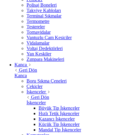
Polisaj Boneleri
Takviye Kabloları
Terminal Sıkmalar
Termometre
Testereler
Tornavidalar
Vantuzlu Cam Kesiciler
Vidalamalar
Voltaj Dedektörleri
Yan Keskiler
Zımpara Makineleri
Kanca
Geri Dön
Kanca
Boru Sıkma Çeneleri
Çekiçler
İşkenceler
Geri Dön
İşkenceler
Büyük Tip İşkenceler
Hızlı Tetik İşkenceler
Kazancı İşkenceler
Küçük Tip İşkenceler
Mandal Tip İşkenceler