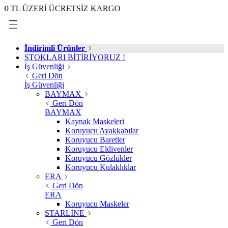
ÜZERİ ÜCRETSİZ KARGO
İndirimli Ürünler
STOKLARI BİTİRİYORUZ !
İş Güvenliği
Geri Dön
İş Güvenliği
BAYMAX
Geri Dön
BAYMAX
Kaynak Maskeleri
Koruyucu Ayakkabılar
Koruyucu Baretler
Koruyucu Eldivenler
Koruyucu Gözlükler
Koruyucu Kulaklıklar
ERA
Geri Dön
ERA
Koruyucu Maskeler
STARLİNE
Geri Dön