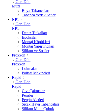
Geri Dön
Muzi
Boya Tabancaları
Tabanca Yedek Setler
NP1
Geri Dön
NP1
Deniz Tutkalları
Epoksiler
Montaj Köpükleri
Montaj Yapıştırıcıları
Silikon ve Sosiler
Proxxon
Geri Dön
Proxxon
Lokmalar
Polisaj Makineleri
Rapid
Geri Dön
Rapid
Çivi Çakmalar
Pensler
Perçin Aletleri
Sıcak Hava Tabancaları
Silikon Mum Çubuk