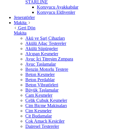
STARLİNE
Koruyucu Ayakkabılar
Koruyucu Eldivenler
Jeneratörler
Makita
Geri Dön
Makita
Akü ve Şarj Cihazları
Akülü Ağaç Testereler
Akülü Süpürgeler
Alçıpan Kesmeler
Avuç İçi Titreşim Zımpara
Avuç Taşlamalar
Benzin Motorlu Testere
Beton Kesmeler
Beton Perdahlar
Beton Vibratörleri
Büyük Taşlamalar
Cam Kesmeler
Çelik Çubuk Kesmeler
Çim Biçme Makinaları
Çim Kesmeler
Çit Budamalar
Çok Amaçlı Kesiciler
Dairesel Testereler