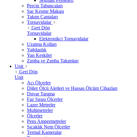
Segman Penseleri
Perçin Tabancaları
Saç Kesme Makası
Takım Çantaları
Tornavidalar
Geri Dön
Tornavidalar
Elektronikçi Tornavidalar
Uzatma Kolları
Yağdanlık
Yan Keskiler
Zımba ve Zımba Takımları
Unit
Geri Dön
Unit
Açı Ölçerler
Diğer Ölçü Aletleri ve Hassas Ölçüm Cihazları
Duvar Tarama
Faz Sırası Ölçerler
Lazer Metreler
Multimetreler
Ölçerler
Pens Ampermetreler
Sıcaklık Nem Ölçerler
Termal Kameralar