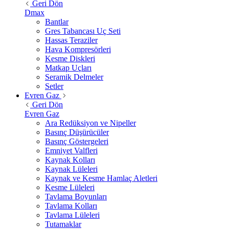
Geri Dön
Dmax
Bantlar
Gres Tabancası Uç Seti
Hassas Teraziler
Hava Kompresörleri
Kesme Diskleri
Matkap Uçları
Seramik Delmeler
Setler
Evren Gaz
Geri Dön
Evren Gaz
Ara Redüksiyon ve Nipeller
Basınç Düşürücüler
Basınç Göstergeleri
Emniyet Valfleri
Kaynak Kolları
Kaynak Lüleleri
Kaynak ve Kesme Hamlaç Aletleri
Kesme Lüleleri
Tavlama Boyunları
Tavlama Kolları
Tavlama Lüleleri
Tutamaklar