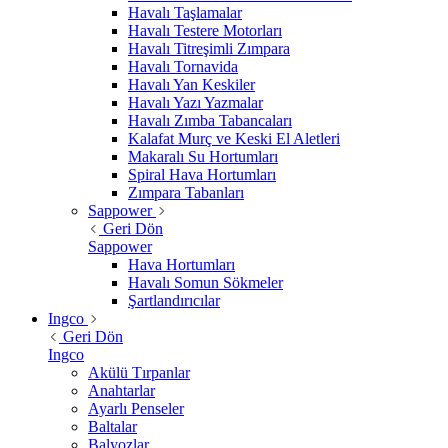
Havalı Taşlamalar
Havalı Testere Motorları
Havalı Titreşimli Zımpara
Havalı Tornavida
Havalı Yan Keskiler
Havalı Yazı Yazmalar
Havalı Zımba Tabancaları
Kalafat Murç ve Keski El Aletleri
Makaralı Su Hortumları
Spiral Hava Hortumları
Zımpara Tabanları
Sappower
Geri Dön
Sappower
Hava Hortumları
Havalı Somun Sökmeler
Şartlandırıcılar
Ingco
Geri Dön
Ingco
Akülü Tırpanlar
Anahtarlar
Ayarlı Penseler
Baltalar
Balyozlar