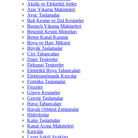
Akülü ve Elektrikli Setler
Araç Yıkama Makineleri
Avuç Taşlamalar
Bağ Kesme ve Dal Kesmeler
Basınçlı Yıkama Makineleri
Benzinli Kesim Motorları
Beton Kanal Kazıma
Boya ve Harç Mikseri
Büyük Taşlamalar
Çivi Tabancaları
Daire Testereler
Dekupaj Testereler
Elektrikli Boya Tabancaları
Elektropnömatik Kırıcılar
Formika Taşlamalar
Frezeler
Gönye Kesmeler
Gravür Taşlamalar
Hava Tabancaları
Havalı Orbitral Zımparalar
Hidroforlar
Kalıp Taşlamalar
Kanal Açma Makineleri
Kırıcılar
Lazer Şakül Ayakları