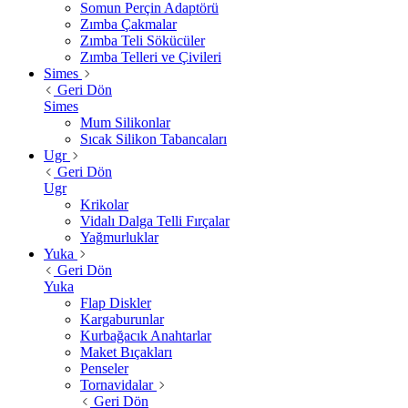
Somun Perçin Adaptörü
Zımba Çakmalar
Zımba Teli Sökücüler
Zımba Telleri ve Çivileri
Simes
Geri Dön
Simes
Mum Silikonlar
Sıcak Silikon Tabancaları
Ugr
Geri Dön
Ugr
Krikolar
Vidalı Dalga Telli Fırçalar
Yağmurluklar
Yuka
Geri Dön
Yuka
Flap Diskler
Kargaburunlar
Kurbağacık Anahtarlar
Maket Bıçakları
Penseler
Tornavidalar
Geri Dön