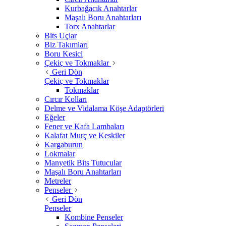
Kurbağacık Anahtarlar
Maşalı Boru Anahtarları
Torx Anahtarlar
Bits Uçlar
Biz Takımları
Boru Kesici
Çekiç ve Tokmaklar
Geri Dön
Çekiç ve Tokmaklar
Tokmaklar
Cırcır Kolları
Delme ve Vidalama Köşe Adaptörleri
Eğeler
Fener ve Kafa Lambaları
Kalafat Murç ve Keskiler
Kargaburun
Lokmalar
Manyetik Bits Tutucular
Maşalı Boru Anahtarları
Metreler
Penseler
Geri Dön
Penseler
Kombine Penseler