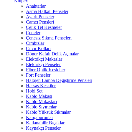
Knipex
Anahtarlar
Asma Halkalı Penseler
Ayarlı Penseler
Camcı Pensleri
Çelik Tel Kesmeler
Çeneler
Çenesiz Sıkma Penseleri
Cımbızlar
Cırcır Kolları
Döner Kafalı Delik Açmalar
Elektrikçi Makaslar
Elektrikçi Penseler
Fiber Optik Kesiciler
Fort Penseler
Halojen Lamba Değiştirme Pensleri
Hassas Keskiler
Hobi Set
Kablo Makası
Kablo Makasları
Kablo Sıyırıcılar
Kablo Yüksük Sıkmalar
Kargaburunlar
Katlanabilir Bıçaklar
Kaynakçı Penseler