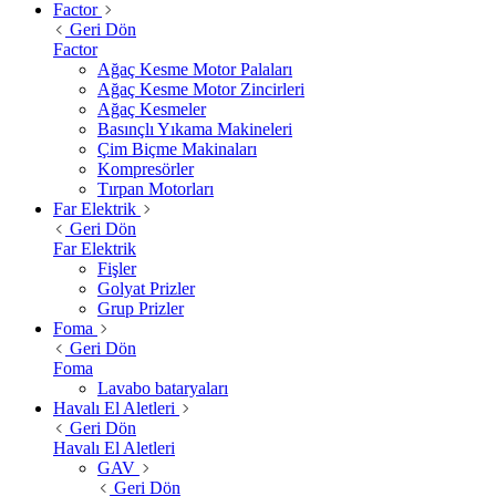
Factor
Geri Dön
Factor
Ağaç Kesme Motor Palaları
Ağaç Kesme Motor Zincirleri
Ağaç Kesmeler
Basınçlı Yıkama Makineleri
Çim Biçme Makinaları
Kompresörler
Tırpan Motorları
Far Elektrik
Geri Dön
Far Elektrik
Fişler
Golyat Prizler
Grup Prizler
Foma
Geri Dön
Foma
Lavabo bataryaları
Havalı El Aletleri
Geri Dön
Havalı El Aletleri
GAV
Geri Dön