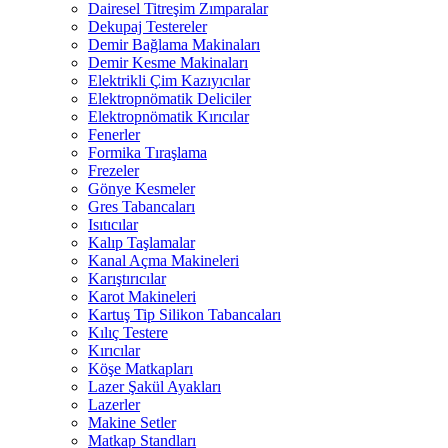
Dairesel Titreşim Zımparalar
Dekupaj Testereler
Demir Bağlama Makinaları
Demir Kesme Makinaları
Elektrikli Çim Kazıyıcılar
Elektropnömatik Deliciler
Elektropnömatik Kırıcılar
Fenerler
Formika Tıraşlama
Frezeler
Gönye Kesmeler
Gres Tabancaları
Isıtıcılar
Kalıp Taşlamalar
Kanal Açma Makineleri
Karıştırıcılar
Karot Makineleri
Kartuş Tip Silikon Tabancaları
Kılıç Testere
Kırıcılar
Köşe Matkapları
Lazer Şakül Ayakları
Lazerler
Makine Setler
Matkap Standları