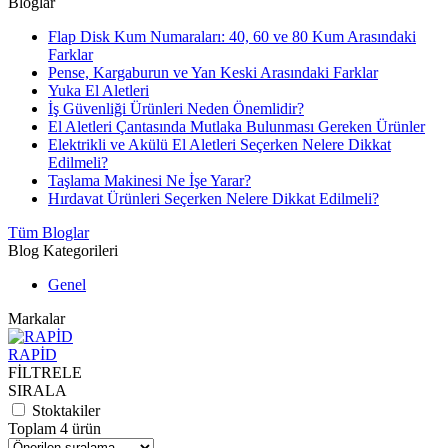
Bloglar
Flap Disk Kum Numaraları: 40, 60 ve 80 Kum Arasındaki
Farklar
Pense, Kargaburun ve Yan Keski Arasındaki Farklar
Yuka El Aletleri
İş Güvenliği Ürünleri Neden Önemlidir?
El Aletleri Çantasında Mutlaka Bulunması Gereken Ürünler
Elektrikli ve Akülü El Aletleri Seçerken Nelere Dikkat
Edilmeli?
Taşlama Makinesi Ne İşe Yarar?
Hırdavat Ürünleri Seçerken Nelere Dikkat Edilmeli?
Tüm Bloglar
Blog Kategorileri
Genel
Markalar
RAPİD
FİLTRELE
SIRALA
Stoktakiler
Toplam 4 ürün