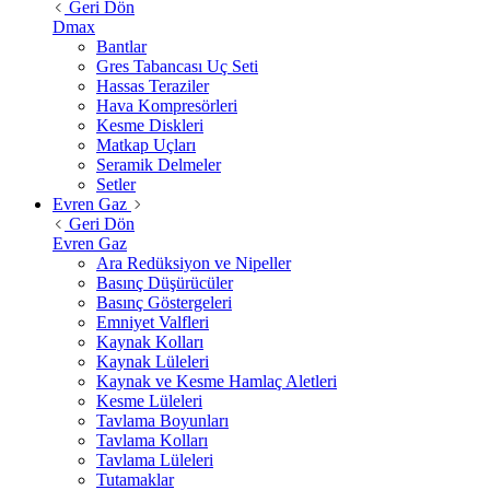
Geri Dön
Dmax
Bantlar
Gres Tabancası Uç Seti
Hassas Teraziler
Hava Kompresörleri
Kesme Diskleri
Matkap Uçları
Seramik Delmeler
Setler
Evren Gaz
Geri Dön
Evren Gaz
Ara Redüksiyon ve Nipeller
Basınç Düşürücüler
Basınç Göstergeleri
Emniyet Valfleri
Kaynak Kolları
Kaynak Lüleleri
Kaynak ve Kesme Hamlaç Aletleri
Kesme Lüleleri
Tavlama Boyunları
Tavlama Kolları
Tavlama Lüleleri
Tutamaklar