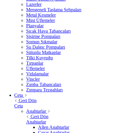
Lazerler
Mengeneli Taşlama Sehpaları
Metal Kesmeler
Mini Üflemeler
Planyalar
Sıcak Hava Tabancaları
Şişirme Pompaları
Somun Sıkmalar
Su Dalgıç Pompaları
Sütunlu Matkaplar
Tilki Kuyruğu
Tırpanlar
Üflemeler
Vidalamalar
Vinçler
Zımba Tabancaları
Zımpara Tezgahları
Ceta
Geri Dön
Ceta
Anahtarlar
Geri Dön
Anahtarlar
Allen Anahtarlar
Cırcır Anahtarlar