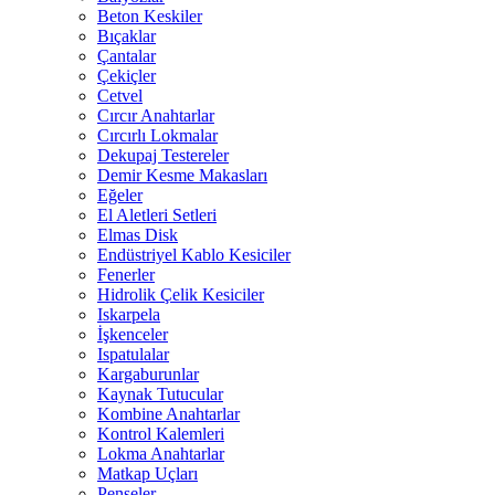
Beton Keskiler
Bıçaklar
Çantalar
Çekiçler
Cetvel
Cırcır Anahtarlar
Cırcırlı Lokmalar
Dekupaj Testereler
Demir Kesme Makasları
Eğeler
El Aletleri Setleri
Elmas Disk
Endüstriyel Kablo Kesiciler
Fenerler
Hidrolik Çelik Kesiciler
Iskarpela
İşkenceler
Ispatulalar
Kargaburunlar
Kaynak Tutucular
Kombine Anahtarlar
Kontrol Kalemleri
Lokma Anahtarlar
Matkap Uçları
Penseler