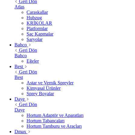
Geri Dön
Atlas
Caraskallar
Hubzug
KRİKOLAR
Platformlar
Saç Kapmalar
Şaryolar
Bahco
Geri Dön
Bahco
Eğeler
Best
Geri Dön
Best
Astar ve Vernik Spreyler
Kimyasal Ürünler
Sprey Boyalar
Daye
Geri Dön
Daye
Hortum Adaptör ve Aparatları
Hortum Tabancaları
Hortum Tamburu ve Araçları
Dmax