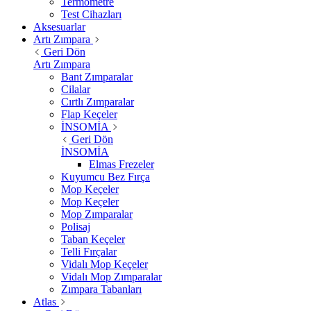
Termometre
Test Cihazları
Aksesuarlar
Artı Zımpara
Geri Dön
Artı Zımpara
Bant Zımparalar
Cilalar
Cırtlı Zımparalar
Flap Keçeler
İNSOMİA
Geri Dön
İNSOMİA
Elmas Frezeler
Kuyumcu Bez Fırça
Mop Keçeler
Mop Keçeler
Mop Zımparalar
Polisaj
Taban Keçeler
Telli Fırçalar
Vidalı Mop Keçeler
Vidalı Mop Zımparalar
Zımpara Tabanları
Atlas