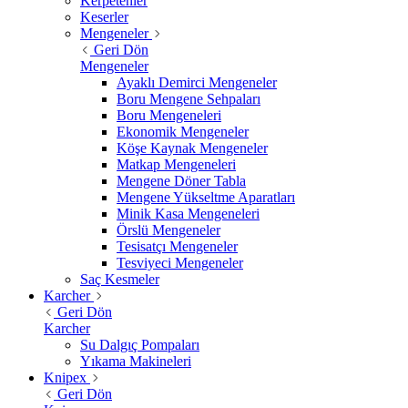
Kerpetenler
Keserler
Mengeneler
Geri Dön
Mengeneler
Ayaklı Demirci Mengeneler
Boru Mengene Sehpaları
Boru Mengeneleri
Ekonomik Mengeneler
Köşe Kaynak Mengeneler
Matkap Mengeneleri
Mengene Döner Tabla
Mengene Yükseltme Aparatları
Minik Kasa Mengeneleri
Örslü Mengeneler
Tesisatçı Mengeneler
Tesviyeci Mengeneler
Saç Kesmeler
Karcher
Geri Dön
Karcher
Su Dalgıç Pompaları
Yıkama Makineleri
Knipex
Geri Dön