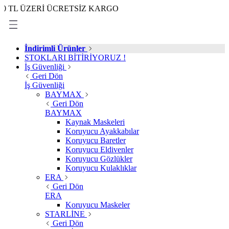
 ÜZERİ ÜCRETSİZ KARGO
İndirimli Ürünler
STOKLARI BİTİRİYORUZ !
İş Güvenliği
Geri Dön
İş Güvenliği
BAYMAX
Geri Dön
BAYMAX
Kaynak Maskeleri
Koruyucu Ayakkabılar
Koruyucu Baretler
Koruyucu Eldivenler
Koruyucu Gözlükler
Koruyucu Kulaklıklar
ERA
Geri Dön
ERA
Koruyucu Maskeler
STARLİNE
Geri Dön