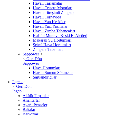
Havalı Taşlamalar
Havalı Testere Motorları
Havalı Titreşimli Zımpara
Havalı Tornavida
Havalı Yan Keskiler
Havalı Yazı Yazmalar
Havalı Zımba Tabancaları
Kalafat Murç ve Keski El Aletleri
Makaralı Su Hortumları
Spiral Hava Hortumları
Zımpara Tabanları
Sappower
Geri Dön
Sappower
Hava Hortumları
Havalı Somun Sökmeler
Şartlandırıcılar
Ingco
Geri Dön
Ingco
Akülü Tırpanlar
Anahtarlar
Ayarlı Penseler
Baltalar
Balyozlar