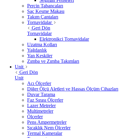
Segman Penseleri
Perçin Tabancaları
Saç Kesme Makası
Takım Çantaları
Tornavidalar
Geri Dön
Tornavidalar
Elektronikçi Tornavidalar
Uzatma Kolları
Yağdanlık
Yan Keskiler
Zımba ve Zımba Takımları
Unit
Geri Dön
Unit
Açı Ölçerler
Diğer Ölçü Aletleri ve Hassas Ölçüm Cihazları
Duvar Tarama
Faz Sırası Ölçerler
Lazer Metreler
Multimetreler
Ölçerler
Pens Ampermetreler
Sıcaklık Nem Ölçerler
Termal Kameralar