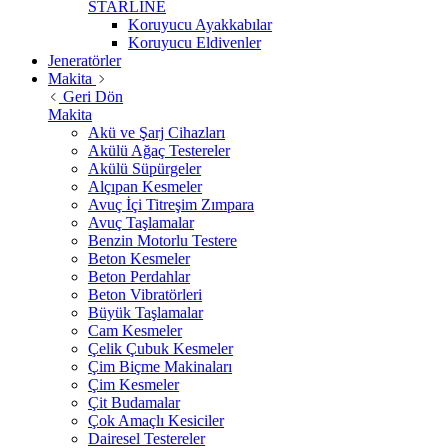
STARLİNE
Koruyucu Ayakkabılar
Koruyucu Eldivenler
Jeneratörler
Makita
Geri Dön
Makita
Akü ve Şarj Cihazları
Akülü Ağaç Testereler
Akülü Süpürgeler
Alçıpan Kesmeler
Avuç İçi Titreşim Zımpara
Avuç Taşlamalar
Benzin Motorlu Testere
Beton Kesmeler
Beton Perdahlar
Beton Vibratörleri
Büyük Taşlamalar
Cam Kesmeler
Çelik Çubuk Kesmeler
Çim Biçme Makinaları
Çim Kesmeler
Çit Budamalar
Çok Amaçlı Kesiciler
Dairesel Testereler