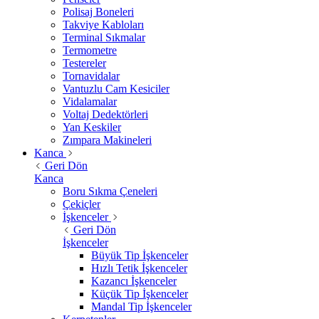
Polisaj Boneleri
Takviye Kabloları
Terminal Sıkmalar
Termometre
Testereler
Tornavidalar
Vantuzlu Cam Kesiciler
Vidalamalar
Voltaj Dedektörleri
Yan Keskiler
Zımpara Makineleri
Kanca
Geri Dön
Kanca
Boru Sıkma Çeneleri
Çekiçler
İşkenceler
Geri Dön
İşkenceler
Büyük Tip İşkenceler
Hızlı Tetik İşkenceler
Kazancı İşkenceler
Küçük Tip İşkenceler
Mandal Tip İşkenceler