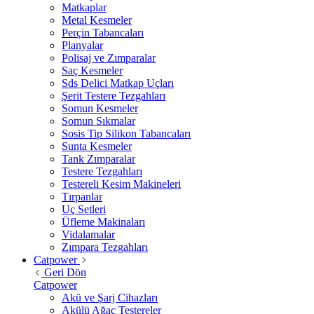
Matkaplar
Metal Kesmeler
Perçin Tabancaları
Planyalar
Polisaj ve Zımparalar
Saç Kesmeler
Sds Delici Matkap Uçları
Şerit Testere Tezgahları
Somun Kesmeler
Somun Sıkmalar
Sosis Tip Silikon Tabancaları
Sunta Kesmeler
Tank Zımparalar
Testere Tezgahları
Testereli Kesim Makineleri
Tırpanlar
Uç Setleri
Üfleme Makinaları
Vidalamalar
Zımpara Tezgahları
Catpower
Geri Dön
Catpower
Akü ve Şarj Cihazları
Akülü Ağaç Testereler