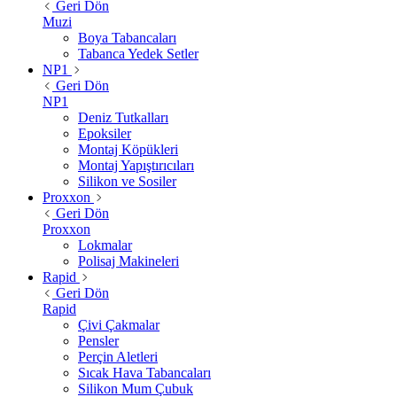
Geri Dön
Muzi
Boya Tabancaları
Tabanca Yedek Setler
NP1
Geri Dön
NP1
Deniz Tutkalları
Epoksiler
Montaj Köpükleri
Montaj Yapıştırıcıları
Silikon ve Sosiler
Proxxon
Geri Dön
Proxxon
Lokmalar
Polisaj Makineleri
Rapid
Geri Dön
Rapid
Çivi Çakmalar
Pensler
Perçin Aletleri
Sıcak Hava Tabancaları
Silikon Mum Çubuk