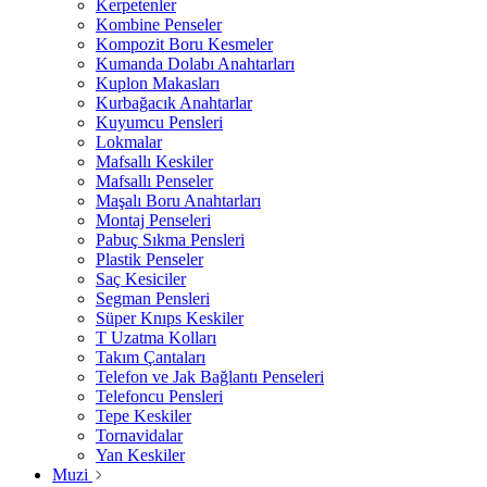
Kerpetenler
Kombine Penseler
Kompozit Boru Kesmeler
Kumanda Dolabı Anahtarları
Kuplon Makasları
Kurbağacık Anahtarlar
Kuyumcu Pensleri
Lokmalar
Mafsallı Keskiler
Mafsallı Penseler
Maşalı Boru Anahtarları
Montaj Penseleri
Pabuç Sıkma Pensleri
Plastik Penseler
Saç Kesiciler
Segman Pensleri
Süper Knıps Keskiler
T Uzatma Kolları
Takım Çantaları
Telefon ve Jak Bağlantı Penseleri
Telefoncu Pensleri
Tepe Keskiler
Tornavidalar
Yan Keskiler
Muzi