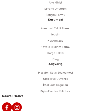
rlar
ler
Havalı Testere Motorları
Üye Girişi
Şifremi Unuttum
ama
kları
ri
 Kesmeler
Havalı Titreşimli Zımpara
İletişim Formu
Kurumsal
lar
 Anahtarları
Havalı Tornavida
Kurumsal Teklif Formu
İletişim
r
ama Sehpaları
rı
Havalı Yan Keskiler
Hakkımızda
Havale Bildirim Formu
rı
htarlar
Havalı Yazı Yazmalar
Kargo Takibi
Blog
eri
Havalı Zımba Tabancaları
Alışveriş
Mesafeli Satış Sözleşmesi
ar
rı
Kalafat Murç ve Keski El Aletleri
Gizlilik ve Güvenlik
İptal İade Koşullari
ineleri
ancaları
lar
r
Makaralı Su Hortumları
Kişisel Veriler Politikası
Sosyal Medya
arı
er
Spiral Hava Hortumları