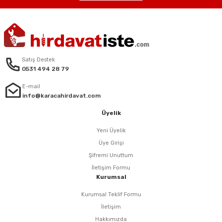
eri
arı
Satış Destek
0531 494 28 79
E-mail
aralar
info@karacahirdavat.com
Üyelik
Yeni Üyelik
Üye Girişi
ap Uçları
Şifremi Unuttum
ezgahları
İletişim Formu
Kurumsal
er
Kurumsal Teklif Formu
İletişim
r
Hakkımızda