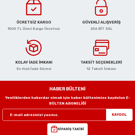
i
r
htarları
Zımpara Tabanları
kon Tabancaları
aları
ri
ÜCRETSİZ KARGO
GÜVENLİ ALIŞVERİŞ
1500 TL Üzeri Kargo Ücretsiz
256 BİT SSL
lar
esiciler
nsleri
r
ı
leri
KOLAY İADE İMKANI
TAKSİT SEÇENEKLERİ
En Hızlı İade Süresi
12 Taksit İmkanı
kları
ri
HABER BÜLTENİ
leri
kiler
Yeniliklerden haberdar olmak için haber bültenimize kaydolun E-
BÜLTEN ABONELİĞİ
rı
KAYDOL
rı
arı
ı
SİPARİŞ TAKİBİ
ları
Bağlantı Penseleri