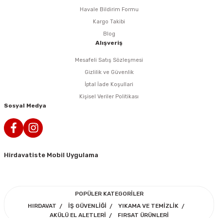
Havale Bildirim Formu
n Tabancaları
Kargo Takibi
Blog
r
Alışveriş
Mesafeli Satış Sözleşmesi
r
Gizlilik ve Güvenlik
İptal İade Koşullari
arı
Kişisel Veriler Politikası
Sosyal Medya
 Makineleri
Hirdavatiste Mobil Uygulama
arı
POPÜLER KATEGORİLER
HIRDAVAT
İŞ GÜVENLİĞİ
YIKAMA VE TEMİZLİK
AKÜLÜ EL ALETLERİ
FIRSAT ÜRÜNLERİ