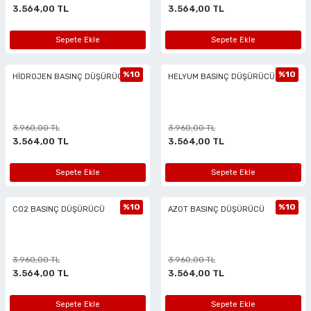
3.564,00 TL
3.564,00 TL
ciler
alar
arı
Havalı Mini Zımpara
Sepete Ekle
Sepete Ekle
eler
ası
o Kesiciler
Havalı Orbital Zımpara
%10
%10
HİDROJEN BASINÇ DÜŞÜRÜCÜ
HELYUM BASINÇ DÜŞÜRÜCÜ
im Zımparalar
r
ı
Havalı Polisajlar
eler
lar
esiciler
Havalı Rende Zımparalar
3.960,00 TL
3.960,00 TL
3.564,00 TL
3.564,00 TL
 Makinaları
rı
ıkmalar
Havalı Saç Kesmeler
Sepete Ekle
Sepete Ekle
kinaları
 Zımparalar
Havalı Somun Perçin ve Pop Perçin Tab
%10
%10
CO2 BASINÇ DÜŞÜRÜCÜ
AZOT BASINÇ DÜŞÜRÜCÜ
azıyıcılar
aklar
Havalı Somun Sökmeler
 Deliciler
ar
 Takımları
ler
Havalı Sosis ve Silikon Tabancaları
3.960,00 TL
3.960,00 TL
3.564,00 TL
3.564,00 TL
 Kırıcılar
ineleri
ar
Havalı Taşlamalar
Sepete Ekle
Sepete Ekle