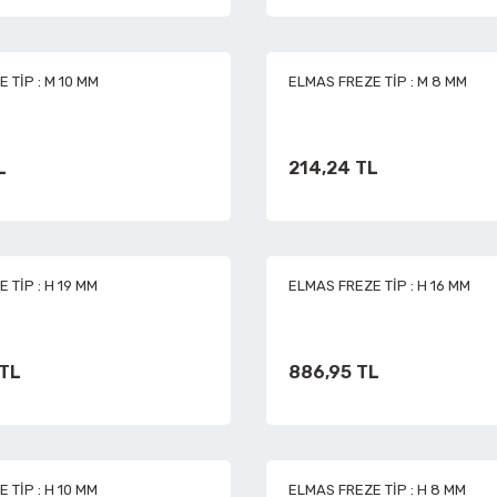
Kalafat Murç ve Keski El Aletleri
 TİP : M 10 MM
ELMAS FREZE TİP : M 8 MM
Makaralı Su Hortumları
L
214,24 TL
Spiral Hava Hortumları
Zımpara Tabanları
 TİP : H 19 MM
ELMAS FREZE TİP : H 16 MM
 TL
886,95 TL
 TİP : H 10 MM
ELMAS FREZE TİP : H 8 MM