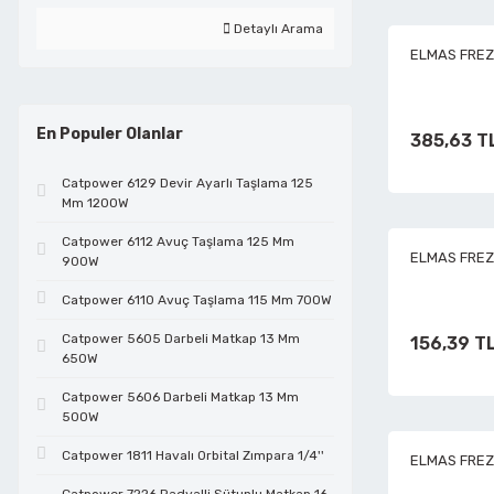
Detaylı Arama
ELMAS FREZE
Dairesel Titreşim Zımparalar
Gönye Kesmeler
Takım Çantaları
Fenerler
Kablo Makasları
En Populer Olanlar
385,63 T
Dekupaj Testereler
Gravür Taşlamalar
Tornavidalar
Hidrolik Çelik Kesiciler
Kablo Sıyırıcılar
Catpower 6129 Devir Ayarlı Taşlama 125
Mm 1200W
Demir Bağlama Makinaları
Hava Tabancaları
Uzatma Kolları
Iskarpela
Kablo Yüksük Sıkmalar
Catpower 6112 Avuç Taşlama 125 Mm
ELMAS FREZE
900W
Demir Kesme Makinaları
Havalı Orbitral Zımparalar
Yağdanlık
İşkenceler
Kargaburunlar
Catpower 6110 Avuç Taşlama 115 Mm 700W
Catpower 5605 Darbeli Matkap 13 Mm
156,39 T
650W
Elektrikli Çim Kazıyıcılar
Hidroforlar
Yan Keskiler
Ispatulalar
Katlanabilir Bıçaklar
Catpower 5606 Darbeli Matkap 13 Mm
500W
Elektropnömatik Deliciler
Kalıp Taşlamalar
Zımba ve Zımba Takımları
Kargaburunlar
Kaynakçı Penseler
Catpower 1811 Havalı Orbital Zımpara 1/4''
ELMAS FREZE