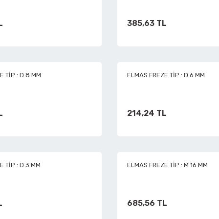
Havalı Taşlamalar
L
385,63 TL
Havalı Testere Motorları
 TİP : D 8 MM
ELMAS FREZE TİP : D 6 MM
Havalı Titreşimli Zımpara
Havalı Tornavida
L
214,24 TL
Havalı Yan Keskiler
 TİP : D 3 MM
ELMAS FREZE TİP : M 16 MM
Havalı Yazı Yazmalar
L
685,56 TL
Havalı Zımba Tabancaları