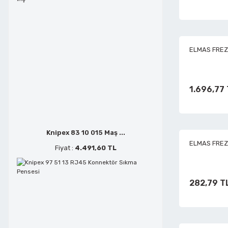
Metal Kesmeler
Telefoncu Pensleri
ELMAS FREZE
Perçin Tabancaları
Tepe Keskiler
Planyalar
Tornavidalar
1.696,77
Polisaj ve Zımparalar
Yan Keskiler
Knipex 83 10 015 Maş ...
ELMAS FREZE
Fiyat :
4.491,60 TL
Saç Kesmeler
282,79 T
Sds Delici Matkap Uçları
Şerit Testere Tezgahları