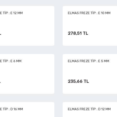
 TİP : E 12 MM
ELMAS FREZE TİP : E 10 MM
Havalı Polisajlar
L
278,51 TL
Havalı Rende Zımparalar
Havalı Saç Kesmeler
 TİP : E 6 MM
ELMAS FREZE TİP : E 5 MM
Havalı Somun Perçin ve Pop Perçin Tabancaları
L
235,66 TL
Havalı Somun Sökmeler
Havalı Sosis ve Silikon Tabancaları
 TİP : D 16 MM
ELMAS FREZE TİP : D 12 MM