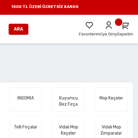
00 TL ÜZERİ ÜCRETSİZ KARGO
ARA
Favorilerim
Üye Girişi
Sepetim
İNSOMİA
Kuyumcu
Mop Keçeler
Bez Fırça
Telli Fırçalar
Vidalı Mop
Vidalı Mop
Keçeler
Zımparalar