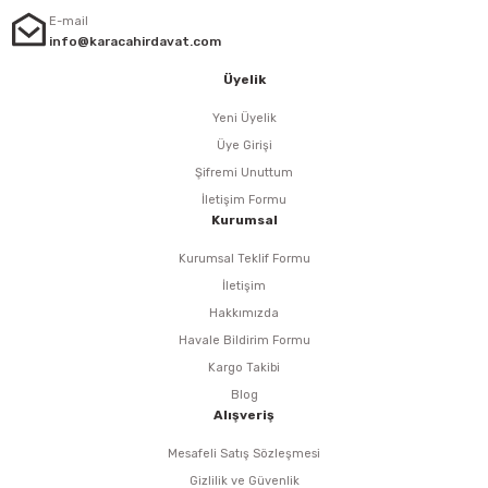
i
r
htarları
Zımpara Tabanları
E-mail
info@karacahirdavat.com
kon Tabancaları
aları
ri
Üyelik
lar
esiciler
nsleri
Yeni Üyelik
Üye Girişi
r
Şifremi Unuttum
İletişim Formu
ı
leri
Kurumsal
Kurumsal Teklif Formu
kları
ri
İletişim
Hakkımızda
leri
kiler
Havale Bildirim Formu
Kargo Takibi
rı
Blog
Alışveriş
rı
arı
ı
Mesafeli Satış Sözleşmesi
Gizlilik ve Güvenlik
ları
Bağlantı Penseleri