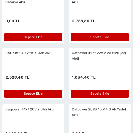
Batarya Akü
Akü
r
Motorları
reler
ücüler
Havalı Eğe Motorları
Mengene Yükseltme Aparatları
0,00 TL
2.758,80 TL
r
azıma
Lambaları
çerler
arı
 Çivileri
Havalı Gres Tabancaları
Minik Kasa Mengeneleri
eri
kseri
 Keskiler
lar
lik Açmalar
Havalı Kalıpçı Taşlamalar
Örslü Mengeneler
Sepete Ekle
Sepete Ekle
lar
lar
ri
r
slar
Havalı Kaporta Çektirme
Tesisatçı Mengeneler
CATPOWER-4298-4.0Ah AKÜ
Catpower 4199 22V 2.2A Hızlı Şarj
Aleti
ı
r
ler
Havalı Kılavuz Çekmeler
Tesviyeci Mengeneler
2.528,40 TL
1.034,40 TL
smeler
r
utucular
ler
eler
ciler
Havalı Lastik Taşlamalar
Sepete Ekle
Sepete Ekle
naları
eler
htarları
aralar
akasları
Havalı Lokmalar
 Tabancaları
arı
Değiştirme Pensleri
Havalı Matkaplar
Catpower 4197 20V 2.0Ah Akü
Catpower 2098 18 V 4.0 Ah Yedek
Akü
 Kırıcılar
ri
Havalı Mikro Kalıpçı Setleri