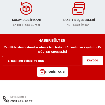
rlar
ler
Havalı Testere Motorları
ama
kları
ri
 Kesmeler
Havalı Titreşimli Zımpara
KOLAY İADE İMKANI
TAKSİT SEÇENEKLERİ
En Hızlı İade Süresi
12 Taksit İmkanı
lar
 Anahtarları
Havalı Tornavida
r
ama Sehpaları
rı
Havalı Yan Keskiler
HABER BÜLTENİ
Yeniliklerden haberdar olmak için haber bültenimize kaydolun E-
rı
htarlar
Havalı Yazı Yazmalar
BÜLTEN ABONELİĞİ
eri
Havalı Zımba Tabancaları
KAYDOL
ar
rı
Kalafat Murç ve Keski El Aletleri
SİPARİŞ TAKİBİ
ineleri
ancaları
lar
r
Makaralı Su Hortumları
arı
er
Spiral Hava Hortumları
Satış Destek
0531 494 28 79