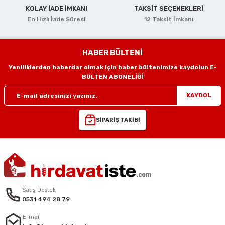
i
r
htarları
Zımpara Tabanları
KOLAY İADE İMKANI
TAKSİT SEÇENEKLERİ
En Hızlı İade Süresi
12 Taksit İmkanı
kon Tabancaları
aları
ri
lar
esiciler
nsleri
HABER BÜLTENİ
Yeniliklerden haberdar olmak için haber bültenimize kaydolun E-
r
BÜLTEN ABONELİĞİ
KAYDOL
ı
leri
SİPARİŞ TAKİBİ
kları
ri
leri
kiler
rı
Satış Destek
rı
arı
ı
0531 494 28 79
E-mail
ları
Bağlantı Penseleri