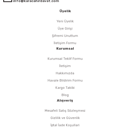
info@karacahirdavat.com
Üyelik
eri
Yeni Üyelik
arı
Üye Girişi
Şifremi Unuttum
İletişim Formu
Kurumsal
aralar
Kurumsal Teklif Formu
İletişim
Hakkımızda
Havale Bildirim Formu
ap Uçları
Kargo Takibi
Blog
ezgahları
Alışveriş
Mesafeli Satış Sözleşmesi
er
Gizlilik ve Güvenlik
İptal İade Koşullari
r