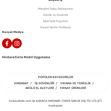
Alışveriş
i
r
htarları
Zımpara Tabanları
Mesafeli Satış Sözleşmesi
kon Tabancaları
aları
ri
Gizlilik ve Güvenlik
İptal İade Koşullari
lar
esiciler
nsleri
Kişisel Veriler Politikası
Sosyal Medya
r
ı
leri
Hirdavatiste Mobil Uygulama
kları
ri
leri
kiler
POPÜLER KATEGORİLER
HIRDAVAT
İŞ GÜVENLİĞİ
YIKAMA VE TEMİZLİK
rı
AKÜLÜ EL ALETLERİ
FIRSAT ÜRÜNLERİ
rı
arı
ı
hirdavatiste.com bir KARACA HIRDAVAT CİVATA SAN.VE DIŞ TİC.LTD.ŞTİ.
markasıdır.
ları
Bağlantı Penseleri