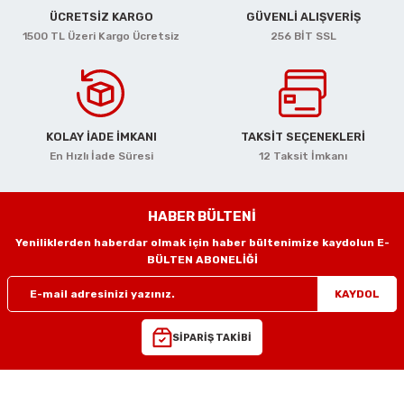
ciler
alar
arı
Havalı Mini Zımpara
ÜCRETSİZ KARGO
GÜVENLİ ALIŞVERİŞ
1500 TL Üzeri Kargo Ücretsiz
256 BİT SSL
eler
ası
o Kesiciler
Havalı Orbital Zımpara
im Zımparalar
r
ı
Havalı Polisajlar
KOLAY İADE İMKANI
TAKSİT SEÇENEKLERİ
eler
lar
esiciler
Havalı Rende Zımparalar
En Hızlı İade Süresi
12 Taksit İmkanı
 Makinaları
rı
ıkmalar
Havalı Saç Kesmeler
HABER BÜLTENİ
kinaları
 Zımparalar
Havalı Somun Perçin ve Pop Perçin Tab
Yeniliklerden haberdar olmak için haber bültenimize kaydolun E-
BÜLTEN ABONELİĞİ
azıyıcılar
aklar
Havalı Somun Sökmeler
KAYDOL
 Deliciler
ar
 Takımları
ler
Havalı Sosis ve Silikon Tabancaları
SİPARİŞ TAKİBİ
 Kırıcılar
ineleri
ar
Havalı Taşlamalar