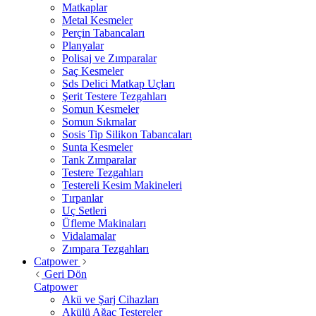
Matkaplar
Metal Kesmeler
Perçin Tabancaları
Planyalar
Polisaj ve Zımparalar
Saç Kesmeler
Sds Delici Matkap Uçları
Şerit Testere Tezgahları
Somun Kesmeler
Somun Sıkmalar
Sosis Tip Silikon Tabancaları
Sunta Kesmeler
Tank Zımparalar
Testere Tezgahları
Testereli Kesim Makineleri
Tırpanlar
Uç Setleri
Üfleme Makinaları
Vidalamalar
Zımpara Tezgahları
Catpower
Geri Dön
Catpower
Akü ve Şarj Cihazları
Akülü Ağaç Testereler