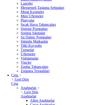
Lazerler
Mengeneli Taşlama Sehpaları
Metal Kesmeler
Mini Üflemeler
Planyalar
Sıcak Hava Tabancaları
Şişirme Pompaları
Somun Sıkmalar
Su Dalgıç Pompaları
Sütunlu Matkaplar
Tilki Kuyruğu
Tırpanlar
Üflemeler
Vidalamalar
Vinçler
Zımba Tabancaları
Zımpara Tezgahları
Ceta
Geri Dön
Ceta
Anahtarlar
Geri Dön
Anahtarlar
Allen Anahtarlar
Cırcır Anahtarlar