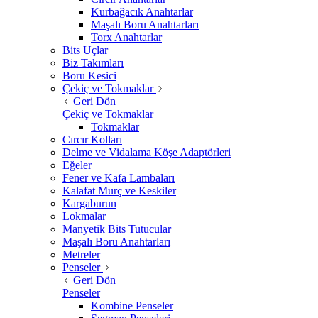
Kurbağacık Anahtarlar
Maşalı Boru Anahtarları
Torx Anahtarlar
Bits Uçlar
Biz Takımları
Boru Kesici
Çekiç ve Tokmaklar
Geri Dön
Çekiç ve Tokmaklar
Tokmaklar
Cırcır Kolları
Delme ve Vidalama Köşe Adaptörleri
Eğeler
Fener ve Kafa Lambaları
Kalafat Murç ve Keskiler
Kargaburun
Lokmalar
Manyetik Bits Tutucular
Maşalı Boru Anahtarları
Metreler
Penseler
Geri Dön
Penseler
Kombine Penseler