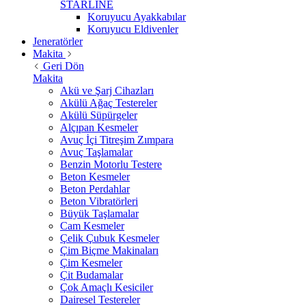
STARLİNE
Koruyucu Ayakkabılar
Koruyucu Eldivenler
Jeneratörler
Makita
Geri Dön
Makita
Akü ve Şarj Cihazları
Akülü Ağaç Testereler
Akülü Süpürgeler
Alçıpan Kesmeler
Avuç İçi Titreşim Zımpara
Avuç Taşlamalar
Benzin Motorlu Testere
Beton Kesmeler
Beton Perdahlar
Beton Vibratörleri
Büyük Taşlamalar
Cam Kesmeler
Çelik Çubuk Kesmeler
Çim Biçme Makinaları
Çim Kesmeler
Çit Budamalar
Çok Amaçlı Kesiciler
Dairesel Testereler