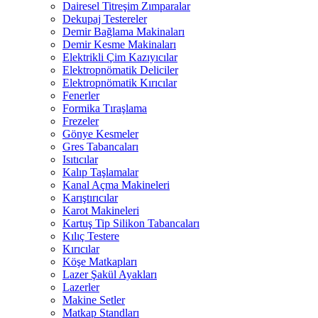
Dairesel Titreşim Zımparalar
Dekupaj Testereler
Demir Bağlama Makinaları
Demir Kesme Makinaları
Elektrikli Çim Kazıyıcılar
Elektropnömatik Deliciler
Elektropnömatik Kırıcılar
Fenerler
Formika Tıraşlama
Frezeler
Gönye Kesmeler
Gres Tabancaları
Isıtıcılar
Kalıp Taşlamalar
Kanal Açma Makineleri
Karıştırıcılar
Karot Makineleri
Kartuş Tip Silikon Tabancaları
Kılıç Testere
Kırıcılar
Köşe Matkapları
Lazer Şakül Ayakları
Lazerler
Makine Setler
Matkap Standları