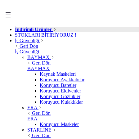
İndirimli Ürünler
STOKLARI BİTİRİYORUZ !
İş Güvenliği
Geri Dön
İş Güvenliği
BAYMAX
Geri Dön
BAYMAX
Kaynak Maskeleri
Koruyucu Ayakkabılar
Koruyucu Baretler
Koruyucu Eldivenler
Koruyucu Gözlükler
Koruyucu Kulaklıklar
ERA
Geri Dön
ERA
Koruyucu Maskeler
STARLİNE
Geri Dön