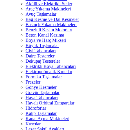
Akülü ve Elektrikli Setler
Araç Yıkama Makineleri
Avuç Taşlamalar
Bağ Kesme ve Dal Kesmeler
Basınçlı Yıkama Makineleri
Benzinli Kesim Motorları
Beton Kanal Kazıma
Boya ve Harç Mikseri
Büyük Taşlamalar
Çivi Tabancaları
Daire Testereler
Dekupaj Testereler
Elektrikli Boya Tabancaları
Elektropnömatik Kırıcılar
Formika Taşlamalar
Frezeler
Gönye Kesmeler
Gravür Taşlamalar
Hava Tabancaları
Havalı Orbitral Zımparalar
Hidroforlar
Kalıp Taşlamalar
Kanal Açma Makineleri
Kırıcılar
Lazer Şakül Ayakları