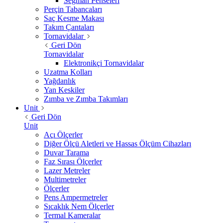
Segman Penseleri
Perçin Tabancaları
Saç Kesme Makası
Takım Çantaları
Tornavidalar
Geri Dön
Tornavidalar
Elektronikçi Tornavidalar
Uzatma Kolları
Yağdanlık
Yan Keskiler
Zımba ve Zımba Takımları
Unit
Geri Dön
Unit
Açı Ölçerler
Diğer Ölçü Aletleri ve Hassas Ölçüm Cihazları
Duvar Tarama
Faz Sırası Ölçerler
Lazer Metreler
Multimetreler
Ölçerler
Pens Ampermetreler
Sıcaklık Nem Ölçerler
Termal Kameralar