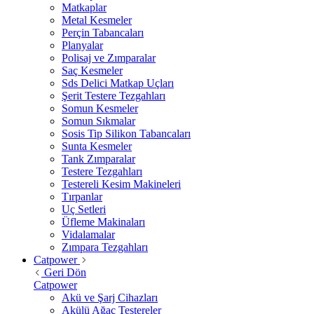
Matkaplar
Metal Kesmeler
Perçin Tabancaları
Planyalar
Polisaj ve Zımparalar
Saç Kesmeler
Sds Delici Matkap Uçları
Şerit Testere Tezgahları
Somun Kesmeler
Somun Sıkmalar
Sosis Tip Silikon Tabancaları
Sunta Kesmeler
Tank Zımparalar
Testere Tezgahları
Testereli Kesim Makineleri
Tırpanlar
Uç Setleri
Üfleme Makinaları
Vidalamalar
Zımpara Tezgahları
Catpower
Geri Dön
Catpower
Akü ve Şarj Cihazları
Akülü Ağaç Testereler