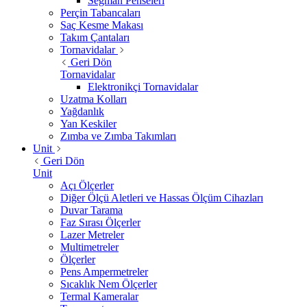
Segman Penseleri
Perçin Tabancaları
Saç Kesme Makası
Takım Çantaları
Tornavidalar
Geri Dön
Tornavidalar
Elektronikçi Tornavidalar
Uzatma Kolları
Yağdanlık
Yan Keskiler
Zımba ve Zımba Takımları
Unit
Geri Dön
Unit
Açı Ölçerler
Diğer Ölçü Aletleri ve Hassas Ölçüm Cihazları
Duvar Tarama
Faz Sırası Ölçerler
Lazer Metreler
Multimetreler
Ölçerler
Pens Ampermetreler
Sıcaklık Nem Ölçerler
Termal Kameralar