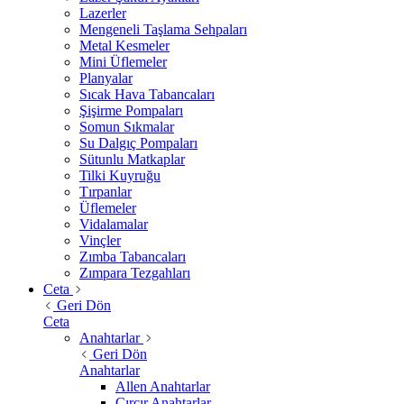
Lazerler
Mengeneli Taşlama Sehpaları
Metal Kesmeler
Mini Üflemeler
Planyalar
Sıcak Hava Tabancaları
Şişirme Pompaları
Somun Sıkmalar
Su Dalgıç Pompaları
Sütunlu Matkaplar
Tilki Kuyruğu
Tırpanlar
Üflemeler
Vidalamalar
Vinçler
Zımba Tabancaları
Zımpara Tezgahları
Ceta
Geri Dön
Ceta
Anahtarlar
Geri Dön
Anahtarlar
Allen Anahtarlar
Cırcır Anahtarlar