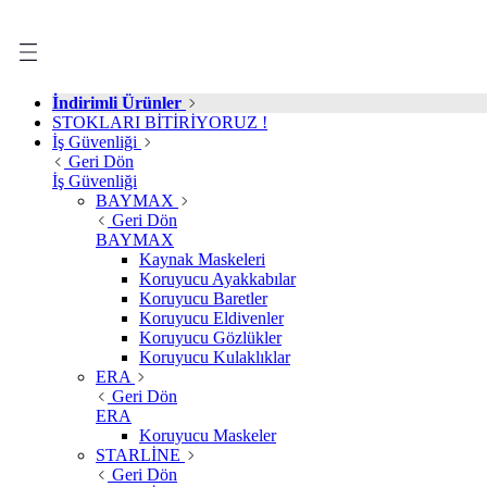
İndirimli Ürünler
STOKLARI BİTİRİYORUZ !
İş Güvenliği
Geri Dön
İş Güvenliği
BAYMAX
Geri Dön
BAYMAX
Kaynak Maskeleri
Koruyucu Ayakkabılar
Koruyucu Baretler
Koruyucu Eldivenler
Koruyucu Gözlükler
Koruyucu Kulaklıklar
ERA
Geri Dön
ERA
Koruyucu Maskeler
STARLİNE
Geri Dön