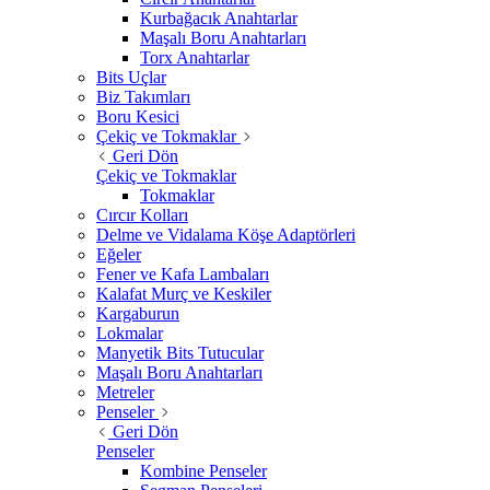
Kurbağacık Anahtarlar
Maşalı Boru Anahtarları
Torx Anahtarlar
Bits Uçlar
Biz Takımları
Boru Kesici
Çekiç ve Tokmaklar
Geri Dön
Çekiç ve Tokmaklar
Tokmaklar
Cırcır Kolları
Delme ve Vidalama Köşe Adaptörleri
Eğeler
Fener ve Kafa Lambaları
Kalafat Murç ve Keskiler
Kargaburun
Lokmalar
Manyetik Bits Tutucular
Maşalı Boru Anahtarları
Metreler
Penseler
Geri Dön
Penseler
Kombine Penseler