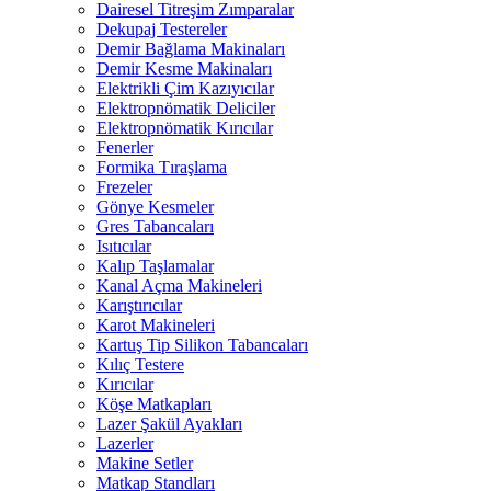
Dairesel Titreşim Zımparalar
Dekupaj Testereler
Demir Bağlama Makinaları
Demir Kesme Makinaları
Elektrikli Çim Kazıyıcılar
Elektropnömatik Deliciler
Elektropnömatik Kırıcılar
Fenerler
Formika Tıraşlama
Frezeler
Gönye Kesmeler
Gres Tabancaları
Isıtıcılar
Kalıp Taşlamalar
Kanal Açma Makineleri
Karıştırıcılar
Karot Makineleri
Kartuş Tip Silikon Tabancaları
Kılıç Testere
Kırıcılar
Köşe Matkapları
Lazer Şakül Ayakları
Lazerler
Makine Setler
Matkap Standları