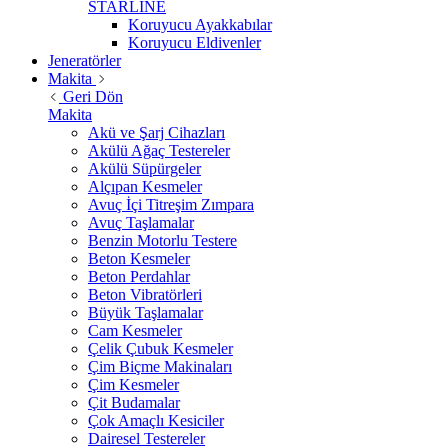
STARLİNE
Koruyucu Ayakkabılar
Koruyucu Eldivenler
Jeneratörler
Makita
Geri Dön
Makita
Akü ve Şarj Cihazları
Akülü Ağaç Testereler
Akülü Süpürgeler
Alçıpan Kesmeler
Avuç İçi Titreşim Zımpara
Avuç Taşlamalar
Benzin Motorlu Testere
Beton Kesmeler
Beton Perdahlar
Beton Vibratörleri
Büyük Taşlamalar
Cam Kesmeler
Çelik Çubuk Kesmeler
Çim Biçme Makinaları
Çim Kesmeler
Çit Budamalar
Çok Amaçlı Kesiciler
Dairesel Testereler