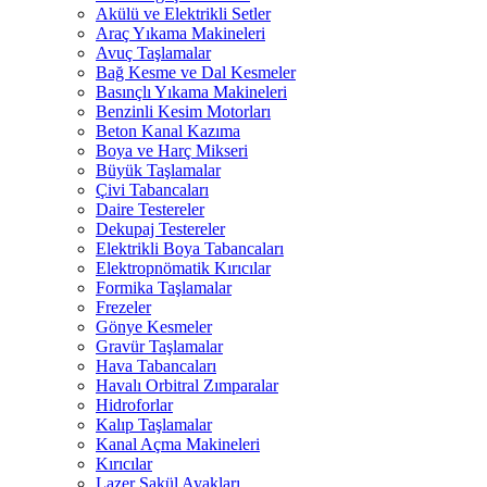
Akülü ve Elektrikli Setler
Araç Yıkama Makineleri
Avuç Taşlamalar
Bağ Kesme ve Dal Kesmeler
Basınçlı Yıkama Makineleri
Benzinli Kesim Motorları
Beton Kanal Kazıma
Boya ve Harç Mikseri
Büyük Taşlamalar
Çivi Tabancaları
Daire Testereler
Dekupaj Testereler
Elektrikli Boya Tabancaları
Elektropnömatik Kırıcılar
Formika Taşlamalar
Frezeler
Gönye Kesmeler
Gravür Taşlamalar
Hava Tabancaları
Havalı Orbitral Zımparalar
Hidroforlar
Kalıp Taşlamalar
Kanal Açma Makineleri
Kırıcılar
Lazer Şakül Ayakları