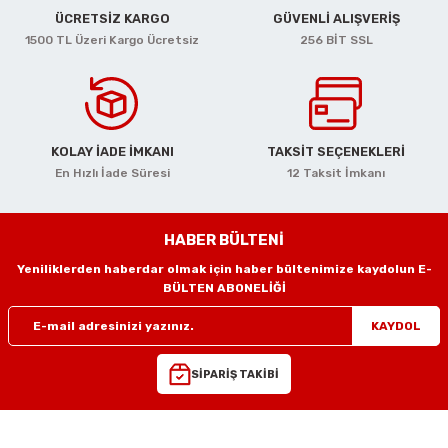
ciler
alar
arı
Havalı Mini Zımpara
ÜCRETSİZ KARGO
GÜVENLİ ALIŞVERİŞ
1500 TL Üzeri Kargo Ücretsiz
256 BİT SSL
eler
ası
o Kesiciler
Havalı Orbital Zımpara
im Zımparalar
r
ı
Havalı Polisajlar
KOLAY İADE İMKANI
TAKSİT SEÇENEKLERİ
eler
lar
esiciler
Havalı Rende Zımparalar
En Hızlı İade Süresi
12 Taksit İmkanı
 Makinaları
rı
ıkmalar
Havalı Saç Kesmeler
HABER BÜLTENİ
kinaları
 Zımparalar
Havalı Somun Perçin ve Pop Perçin Tab
Yeniliklerden haberdar olmak için haber bültenimize kaydolun E-
BÜLTEN ABONELİĞİ
azıyıcılar
aklar
Havalı Somun Sökmeler
KAYDOL
 Deliciler
ar
 Takımları
ler
Havalı Sosis ve Silikon Tabancaları
SİPARİŞ TAKİBİ
 Kırıcılar
ineleri
ar
Havalı Taşlamalar