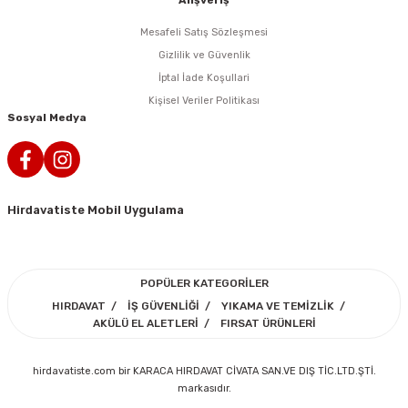
Alışveriş
i
r
htarları
Zımpara Tabanları
Mesafeli Satış Sözleşmesi
kon Tabancaları
aları
ri
Gizlilik ve Güvenlik
İptal İade Koşullari
lar
esiciler
nsleri
Kişisel Veriler Politikası
Sosyal Medya
r
ı
leri
Hirdavatiste Mobil Uygulama
kları
ri
leri
kiler
POPÜLER KATEGORİLER
HIRDAVAT
İŞ GÜVENLİĞİ
YIKAMA VE TEMİZLİK
rı
AKÜLÜ EL ALETLERİ
FIRSAT ÜRÜNLERİ
rı
arı
ı
hirdavatiste.com bir KARACA HIRDAVAT CİVATA SAN.VE DIŞ TİC.LTD.ŞTİ.
markasıdır.
ları
Bağlantı Penseleri