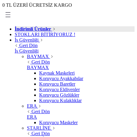
ÜZERİ ÜCRETSİZ KARGO
İndirimli Ürünler
STOKLARI BİTİRİYORUZ !
İş Güvenliği
Geri Dön
İş Güvenliği
BAYMAX
Geri Dön
BAYMAX
Kaynak Maskeleri
Koruyucu Ayakkabılar
Koruyucu Baretler
Koruyucu Eldivenler
Koruyucu Gözlükler
Koruyucu Kulaklıklar
ERA
Geri Dön
ERA
Koruyucu Maskeler
STARLİNE
Geri Dön