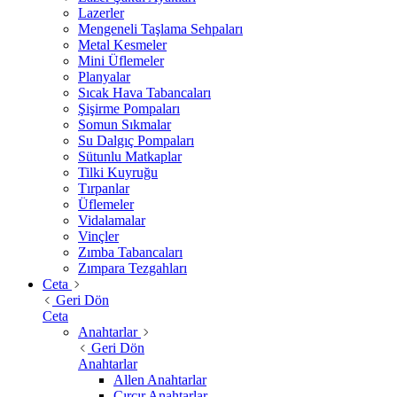
Lazerler
Mengeneli Taşlama Sehpaları
Metal Kesmeler
Mini Üflemeler
Planyalar
Sıcak Hava Tabancaları
Şişirme Pompaları
Somun Sıkmalar
Su Dalgıç Pompaları
Sütunlu Matkaplar
Tilki Kuyruğu
Tırpanlar
Üflemeler
Vidalamalar
Vinçler
Zımba Tabancaları
Zımpara Tezgahları
Ceta
Geri Dön
Ceta
Anahtarlar
Geri Dön
Anahtarlar
Allen Anahtarlar
Cırcır Anahtarlar