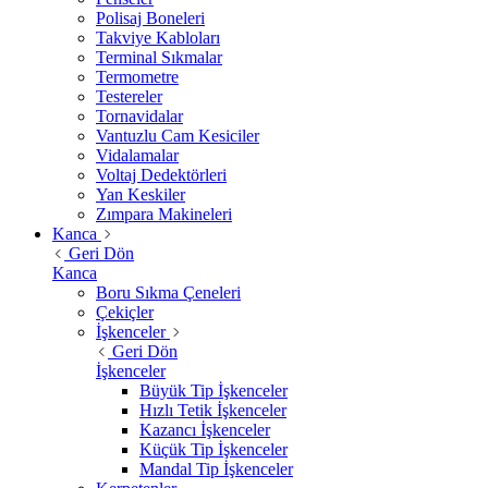
Polisaj Boneleri
Takviye Kabloları
Terminal Sıkmalar
Termometre
Testereler
Tornavidalar
Vantuzlu Cam Kesiciler
Vidalamalar
Voltaj Dedektörleri
Yan Keskiler
Zımpara Makineleri
Kanca
Geri Dön
Kanca
Boru Sıkma Çeneleri
Çekiçler
İşkenceler
Geri Dön
İşkenceler
Büyük Tip İşkenceler
Hızlı Tetik İşkenceler
Kazancı İşkenceler
Küçük Tip İşkenceler
Mandal Tip İşkenceler