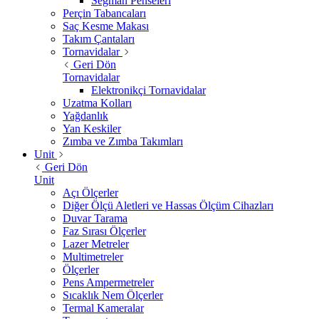
Segman Penseleri
Perçin Tabancaları
Saç Kesme Makası
Takım Çantaları
Tornavidalar
Geri Dön
Tornavidalar
Elektronikçi Tornavidalar
Uzatma Kolları
Yağdanlık
Yan Keskiler
Zımba ve Zımba Takımları
Unit
Geri Dön
Unit
Açı Ölçerler
Diğer Ölçü Aletleri ve Hassas Ölçüm Cihazları
Duvar Tarama
Faz Sırası Ölçerler
Lazer Metreler
Multimetreler
Ölçerler
Pens Ampermetreler
Sıcaklık Nem Ölçerler
Termal Kameralar