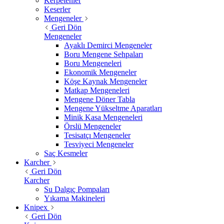
Kerpetenler
Keserler
Mengeneler
Geri Dön
Mengeneler
Ayaklı Demirci Mengeneler
Boru Mengene Sehpaları
Boru Mengeneleri
Ekonomik Mengeneler
Köşe Kaynak Mengeneler
Matkap Mengeneleri
Mengene Döner Tabla
Mengene Yükseltme Aparatları
Minik Kasa Mengeneleri
Örslü Mengeneler
Tesisatçı Mengeneler
Tesviyeci Mengeneler
Saç Kesmeler
Karcher
Geri Dön
Karcher
Su Dalgıç Pompaları
Yıkama Makineleri
Knipex
Geri Dön