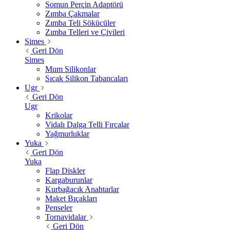
Somun Perçin Adaptörü
Zımba Çakmalar
Zımba Teli Sökücüler
Zımba Telleri ve Çivileri
Simes
Geri Dön
Simes
Mum Silikonlar
Sıcak Silikon Tabancaları
Ugr
Geri Dön
Ugr
Krikolar
Vidalı Dalga Telli Fırçalar
Yağmurluklar
Yuka
Geri Dön
Yuka
Flap Diskler
Kargaburunlar
Kurbağacık Anahtarlar
Maket Bıçakları
Penseler
Tornavidalar
Geri Dön