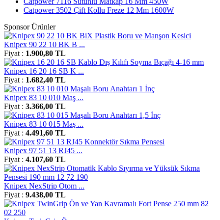
Catpower 7116 Sütunlu Matkap 16 Mm 450W
Catpower 3502 Çift Kollu Freze 12 Mm 1600W
Sponsor Ürünler
Knipex 90 22 10 BK B ...
Fiyat :
1.900,80 TL
Knipex 16 20 16 SB K ...
Fiyat :
1.682,40 TL
Knipex 83 10 010 Maş ...
Fiyat :
3.366,00 TL
Knipex 83 10 015 Maş ...
Fiyat :
4.491,60 TL
Knipex 97 51 13 RJ45 ...
Fiyat :
4.107,60 TL
Knipex NexStrip Otom ...
Fiyat :
9.438,00 TL