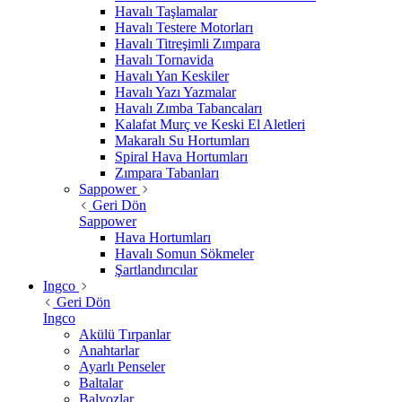
Havalı Taşlamalar
Havalı Testere Motorları
Havalı Titreşimli Zımpara
Havalı Tornavida
Havalı Yan Keskiler
Havalı Yazı Yazmalar
Havalı Zımba Tabancaları
Kalafat Murç ve Keski El Aletleri
Makaralı Su Hortumları
Spiral Hava Hortumları
Zımpara Tabanları
Sappower
Geri Dön
Sappower
Hava Hortumları
Havalı Somun Sökmeler
Şartlandırıcılar
Ingco
Geri Dön
Ingco
Akülü Tırpanlar
Anahtarlar
Ayarlı Penseler
Baltalar
Balyozlar