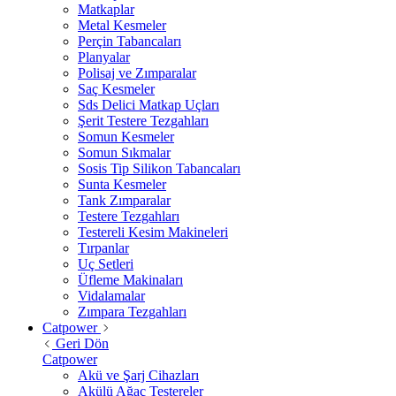
Matkaplar
Metal Kesmeler
Perçin Tabancaları
Planyalar
Polisaj ve Zımparalar
Saç Kesmeler
Sds Delici Matkap Uçları
Şerit Testere Tezgahları
Somun Kesmeler
Somun Sıkmalar
Sosis Tip Silikon Tabancaları
Sunta Kesmeler
Tank Zımparalar
Testere Tezgahları
Testereli Kesim Makineleri
Tırpanlar
Uç Setleri
Üfleme Makinaları
Vidalamalar
Zımpara Tezgahları
Catpower
Geri Dön
Catpower
Akü ve Şarj Cihazları
Akülü Ağaç Testereler