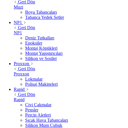
Geri Dön
Muzi
Boya Tabancaları
Tabanca Yedek Setler
NP1
Geri Dön
NP1
Deniz Tutkalları
Epoksiler
Montaj Köpükleri
Montaj Yapıştırıcıları
Silikon ve Sosiler
Proxxon
Geri Dön
Proxxon
Lokmalar
Polisaj Makineleri
Rapid
Geri Dön
Rapid
Çivi Çakmalar
Pensler
Perçin Aletleri
Sıcak Hava Tabancaları
Silikon Mum Çubuk