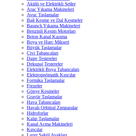
Akülü ve Elektrikli Setler
Araç Yıkama Makineleri
Avuç Taşlamalar
Bağ Kesme ve Dal Kesmeler
Basınçlı Yıkama Makineleri
Benzinli Kesim Motorları
Beton Kanal Kazıma
Boya ve Harç Mikseri
Büyük Taşlamalar
Çivi Tabancaları
Daire Testereler
Dekupaj Testereler
Elektrikli Boya Tabancaları
Elektropnömatik Kırıcılar
Formika Taşlamalar
Frezeler
Gönye Kesmeler
Gravür Taşlamalar
Hava Tabancaları
Havalı Orbitral Zımparalar
Hidroforlar
Kalıp Taşlamalar
Kanal Açma Makineleri
Kırıcılar
Lazer Şakül Ayakları