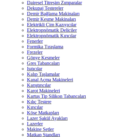
Dairesel Titreşim Zımparalar
Dekupaj Testereler
Demir Bağlama Makinaları
Demir Kesme Makinaları
Elektrikli Çim Kazıyıcılar
Elektropnömatik Deliciler
Elektropnömatik Kırıcılar
Fenerler
Formika Tıraşlama
Frezeler
Gönye Kesmeler
Gres Tabancaları
Isıtıcılar
Kalıp Taşlamalar
Kanal Açma Makineleri
Karıştırıcılar
Karot Makineleri
Kartuş Tip Silikon Tabancaları
Kılıç Testere
Kırıcılar
Köşe Matkapları
Lazer Şakül Ayakları
Lazerler
Makine Setler
Matkap Standları