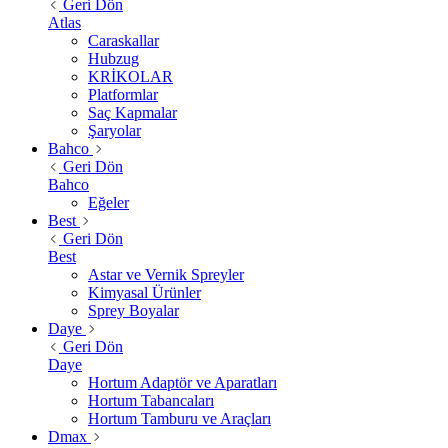
Geri Dön
Atlas
Caraskallar
Hubzug
KRİKOLAR
Platformlar
Saç Kapmalar
Şaryolar
Bahco
Geri Dön
Bahco
Eğeler
Best
Geri Dön
Best
Astar ve Vernik Spreyler
Kimyasal Ürünler
Sprey Boyalar
Daye
Geri Dön
Daye
Hortum Adaptör ve Aparatları
Hortum Tabancaları
Hortum Tamburu ve Araçları
Dmax