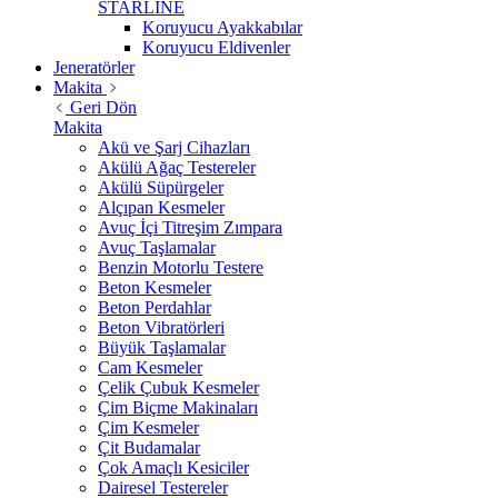
STARLİNE
Koruyucu Ayakkabılar
Koruyucu Eldivenler
Jeneratörler
Makita
Geri Dön
Makita
Akü ve Şarj Cihazları
Akülü Ağaç Testereler
Akülü Süpürgeler
Alçıpan Kesmeler
Avuç İçi Titreşim Zımpara
Avuç Taşlamalar
Benzin Motorlu Testere
Beton Kesmeler
Beton Perdahlar
Beton Vibratörleri
Büyük Taşlamalar
Cam Kesmeler
Çelik Çubuk Kesmeler
Çim Biçme Makinaları
Çim Kesmeler
Çit Budamalar
Çok Amaçlı Kesiciler
Dairesel Testereler