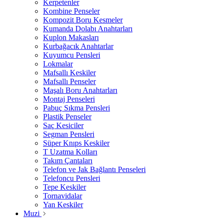
Kerpetenler
Kombine Penseler
Kompozit Boru Kesmeler
Kumanda Dolabı Anahtarları
Kuplon Makasları
Kurbağacık Anahtarlar
Kuyumcu Pensleri
Lokmalar
Mafsallı Keskiler
Mafsallı Penseler
Maşalı Boru Anahtarları
Montaj Penseleri
Pabuç Sıkma Pensleri
Plastik Penseler
Saç Kesiciler
Segman Pensleri
Süper Knıps Keskiler
T Uzatma Kolları
Takım Çantaları
Telefon ve Jak Bağlantı Penseleri
Telefoncu Pensleri
Tepe Keskiler
Tornavidalar
Yan Keskiler
Muzi