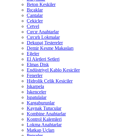
Beton Keskiler
Bıçaklar
Çantalar
Çekiçler
Cetvel
Cırcır Anahtarlar
Cırcırlı Lokmalar
Dekupaj Testereler
Demir Kesme Makasları
Eğeler
El Aletleri Setleri
Elmas Disk
Endüstriyel Kablo Kesiciler
Fenerler
Hidrolik Çelik Kesiciler
Iskarpela
İşkenceler
Ispatulalar
Kargaburunlar
Kaynak Tutucular
Kombine Anahtarlar
Kontrol Kalemleri
Lokma Anahtarlar
Matkap Uçları
Penseler