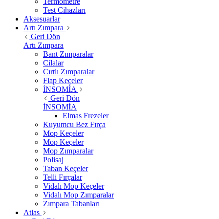
Termometre
Test Cihazları
Aksesuarlar
Artı Zımpara
Geri Dön
Artı Zımpara
Bant Zımparalar
Cilalar
Cırtlı Zımparalar
Flap Keçeler
İNSOMİA
Geri Dön
İNSOMİA
Elmas Frezeler
Kuyumcu Bez Fırça
Mop Keçeler
Mop Keçeler
Mop Zımparalar
Polisaj
Taban Keçeler
Telli Fırçalar
Vidalı Mop Keçeler
Vidalı Mop Zımparalar
Zımpara Tabanları
Atlas