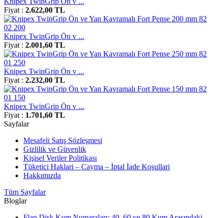
Knipex TwinGrip Ön v ...
Fiyat :
2.622,00 TL
Knipex TwinGrip Ön v ...
Fiyat :
2.001,60 TL
Knipex TwinGrip Ön v ...
Fiyat :
2.232,00 TL
Knipex TwinGrip Ön v ...
Fiyat :
1.701,60 TL
Sayfalar
Mesafeli Satış Sözleşmesi
Gizlilik ve Güvenlik
Kişisel Veriler Politikası
Tüketici Haklari – Cayma – İptal İade Koşullari
Hakkımızda
Tüm Sayfalar
Bloglar
Flap Disk Kum Numaraları: 40, 60 ve 80 Kum Arasındaki