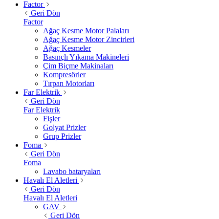
Factor
Geri Dön
Factor
Ağaç Kesme Motor Palaları
Ağaç Kesme Motor Zincirleri
Ağaç Kesmeler
Basınçlı Yıkama Makineleri
Çim Biçme Makinaları
Kompresörler
Tırpan Motorları
Far Elektrik
Geri Dön
Far Elektrik
Fişler
Golyat Prizler
Grup Prizler
Foma
Geri Dön
Foma
Lavabo bataryaları
Havalı El Aletleri
Geri Dön
Havalı El Aletleri
GAV
Geri Dön