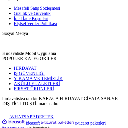
Mesafeli Satış Sözleşmesi
Gizlilik ve Güvenlik
İptal İade Koşullari
Kişisel Veriler Politikası
Sosyal Medya
Hirdavatiste Mobil Uygulama
POPÜLER KATEGORİLER
HIRDAVAT
İŞ GÜVENLİĞİ
YIKAMA VE TEMİZLİK
AKÜLÜ EL ALETLERİ
FIRSAT ÜRÜNLERİ
hirdavatiste.com bir KARACA HIRDAVAT CİVATA SAN.VE
DIŞ TİC.LTD.ŞTİ. markasıdır.
WHATSAPP DESTEK
ideasoft
e-ticaret paketleri