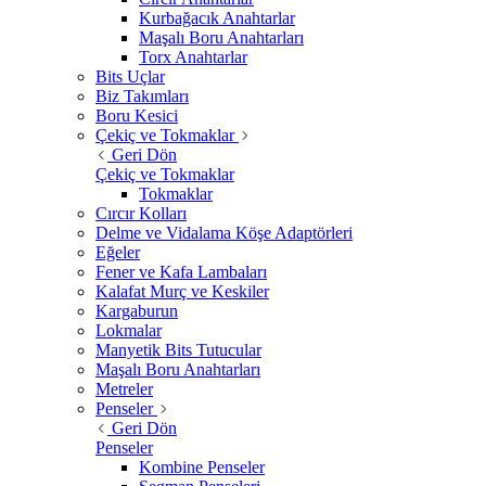
Kurbağacık Anahtarlar
Maşalı Boru Anahtarları
Torx Anahtarlar
Bits Uçlar
Biz Takımları
Boru Kesici
Çekiç ve Tokmaklar
Geri Dön
Çekiç ve Tokmaklar
Tokmaklar
Cırcır Kolları
Delme ve Vidalama Köşe Adaptörleri
Eğeler
Fener ve Kafa Lambaları
Kalafat Murç ve Keskiler
Kargaburun
Lokmalar
Manyetik Bits Tutucular
Maşalı Boru Anahtarları
Metreler
Penseler
Geri Dön
Penseler
Kombine Penseler