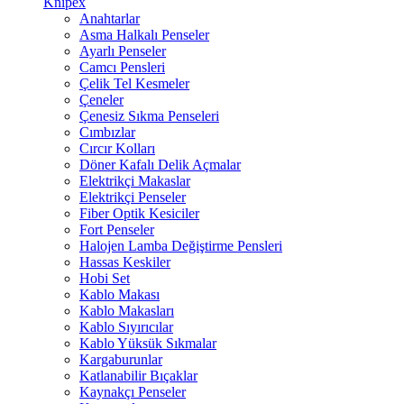
Knipex
Anahtarlar
Asma Halkalı Penseler
Ayarlı Penseler
Camcı Pensleri
Çelik Tel Kesmeler
Çeneler
Çenesiz Sıkma Penseleri
Cımbızlar
Cırcır Kolları
Döner Kafalı Delik Açmalar
Elektrikçi Makaslar
Elektrikçi Penseler
Fiber Optik Kesiciler
Fort Penseler
Halojen Lamba Değiştirme Pensleri
Hassas Keskiler
Hobi Set
Kablo Makası
Kablo Makasları
Kablo Sıyırıcılar
Kablo Yüksük Sıkmalar
Kargaburunlar
Katlanabilir Bıçaklar
Kaynakçı Penseler