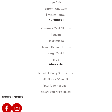
rlar
ler
Havalı Testere Motorları
Üye Girişi
Şifremi Unuttum
ama
kları
ri
 Kesmeler
Havalı Titreşimli Zımpara
İletişim Formu
Kurumsal
lar
 Anahtarları
Havalı Tornavida
Kurumsal Teklif Formu
İletişim
r
ama Sehpaları
rı
Havalı Yan Keskiler
Hakkımızda
Havale Bildirim Formu
rı
htarlar
Havalı Yazı Yazmalar
Kargo Takibi
Blog
eri
Havalı Zımba Tabancaları
Alışveriş
Mesafeli Satış Sözleşmesi
ar
rı
Kalafat Murç ve Keski El Aletleri
Gizlilik ve Güvenlik
İptal İade Koşullari
ineleri
ancaları
lar
r
Makaralı Su Hortumları
Kişisel Veriler Politikası
Sosyal Medya
arı
er
Spiral Hava Hortumları