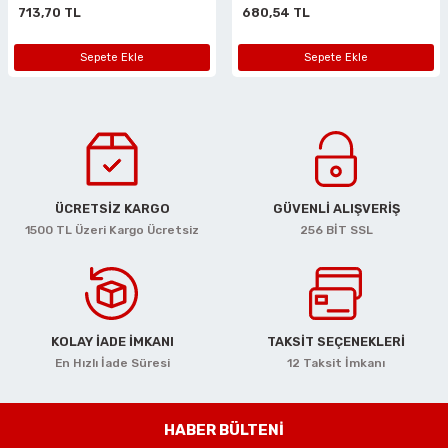
713,70 TL
680,54 TL
ciler
alar
arı
Havalı Mini Zımpara
Sepete Ekle
Sepete Ekle
eler
ası
o Kesiciler
Havalı Orbital Zımpara
im Zımparalar
r
ı
Havalı Polisajlar
eler
lar
esiciler
Havalı Rende Zımparalar
ÜCRETSİZ KARGO
GÜVENLİ ALIŞVERİŞ
 Makinaları
rı
ıkmalar
Havalı Saç Kesmeler
1500 TL Üzeri Kargo Ücretsiz
256 BİT SSL
kinaları
 Zımparalar
Havalı Somun Perçin ve Pop Perçin Tab
azıyıcılar
aklar
Havalı Somun Sökmeler
KOLAY İADE İMKANI
TAKSİT SEÇENEKLERİ
 Deliciler
ar
 Takımları
ler
Havalı Sosis ve Silikon Tabancaları
En Hızlı İade Süresi
12 Taksit İmkanı
 Kırıcılar
ineleri
ar
Havalı Taşlamalar
HABER BÜLTENİ