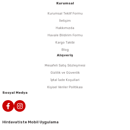
i
r
htarları
Zımpara Tabanları
Kurumsal
Kurumsal Teklif Formu
kon Tabancaları
aları
ri
İletişim
Hakkımızda
lar
esiciler
nsleri
Havale Bildirim Formu
Kargo Takibi
r
Blog
Alışveriş
ı
leri
Mesafeli Satış Sözleşmesi
kları
ri
Gizlilik ve Güvenlik
İptal İade Koşullari
leri
kiler
Kişisel Veriler Politikası
Sosyal Medya
rı
rı
arı
ı
Hirdavatiste Mobil Uygulama
ları
Bağlantı Penseleri