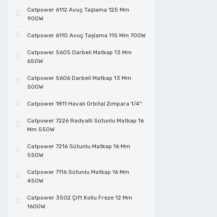
Catpower 6112 Avuç Taşlama 125 Mm
Cam Kesmeler
Çivi Tabancaları
Lokmalar
Test Cihazları
Telli Fırçalar
Tutamaklar
Cırcırlı Lokmalar
Elektrikçi Penseler
900W
Catpower 6110 Avuç Taşlama 115 Mm 700W
Çelik Çubuk Kesmeler
Daire Testereler
Manyetik Bits Tutucular
Vidalı Mop Keçeler
Dekupaj Testereler
Fiber Optik Kesiciler
Catpower 5605 Darbeli Matkap 13 Mm
650W
Catpower 5606 Darbeli Matkap 13 Mm
Çim Biçme Makinaları
Dekupaj Testereler
Maşalı Boru Anahtarları
Vidalı Mop Zımparalar
Demir Kesme Makasları
Fort Penseler
500W
Catpower 1811 Havalı Orbital Zımpara 1/4''
Çim Kesmeler
Elektrikli Boya Tabancaları
Metreler
Zımpara Tabanları
Eğeler
Halojen Lamba Değiştirme Pensleri
Catpower 7226 Radyalli Sütunlu Matkap 16
Mm 550W
Catpower 7216 Sütunlu Matkap 16 Mm
Çit Budamalar
Elektropnömatik Kırıcılar
Penseler
El Aletleri Setleri
Hassas Keskiler
550W
Catpower 7116 Sütunlu Matkap 16 Mm
Çok Amaçlı Kesiciler
Formika Taşlamalar
Perçin Tabancaları
Elmas Disk
Hobi Set
450W
Catpower 3502 Çift Kollu Freze 12 Mm
1600W
Dairesel Testereler
Frezeler
Saç Kesme Makası
Endüstriyel Kablo Kesiciler
Kablo Makası