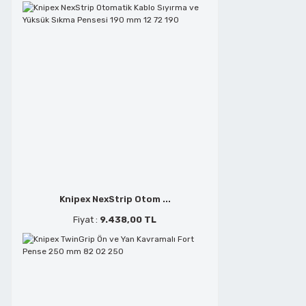
Metal Kesmeler
Telefoncu Pensleri
Perçin Tabancaları
Tepe Keskiler
Planyalar
Tornavidalar
Polisaj ve Zımparalar
Yan Keskiler
Knipex NexStrip Otom ...
Saç Kesmeler
Fiyat :
9.438,00 TL
Sds Delici Matkap Uçları
Şerit Testere Tezgahları