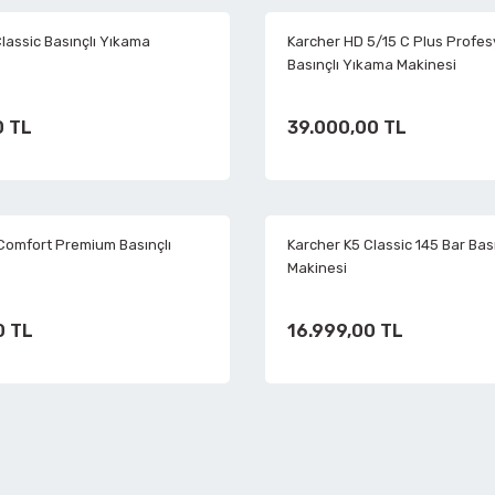
Koruyucu Gözlükler
Torx Anahtarlar
Havalı Çekiçler
Mandal Tip İşkenceler
Köşe Kaynak Mengeneler
lassic Basınçlı Yıkama
Karcher HD 5/15 C Plus Profes
Basınçlı Yıkama Makinesi
Koruyucu Kulaklıklar
Havalı Cırcırlar
Matkap Mengeneleri
0 TL
39.000,00 TL
Havalı Çivi Raspalar
Mengene Döner Tabla
Havalı Eğe Motorları
Mengene Yükseltme Aparatları
 Comfort Premium Basınçlı
Karcher K5 Classic 145 Bar Bas
Makinesi
Havalı Gres Tabancaları
Minik Kasa Mengeneleri
0 TL
16.999,00 TL
Havalı Kalıpçı Taşlamalar
Örslü Mengeneler
Havalı Kaporta Çektirme
Tesisatçı Mengeneler