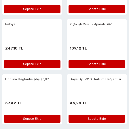
Sepete Ekle
Sepete Ekle
Fıskiye
2 Çıkışlı Musluk Aparatı 3/4''
247,18 TL
109,12 TL
Sepete Ekle
Sepete Ekle
Hortum Bağlantısı (dişi) 3/4''
Daye Dy 8010 Hortum Bağlantısı
59,42 TL
46,28 TL
Sepete Ekle
Sepete Ekle