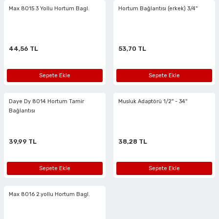
Max 8015 3 Yollu Hortum Bagl.
Hortum Bağlantısı (erkek) 3/4''
44,56 TL
53,70 TL
Sepete Ekle
Sepete Ekle
Daye Dy 8014 Hortum Tamir
Musluk Adaptörü 1/2'' - 34''
Bağlantısı
39,99 TL
38,28 TL
Sepete Ekle
Sepete Ekle
Max 8016 2.yollu Hortum Bagl.