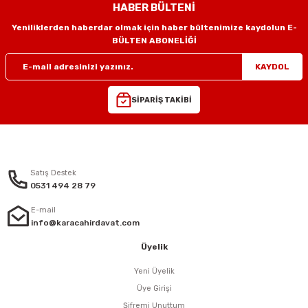
HABER BÜLTENİ
Yeniliklerden haberdar olmak için haber bültenimize kaydolun E-
BÜLTEN ABONELİĞİ
KAYDOL
SİPARİŞ TAKİBİ
Satış Destek
0531 494 28 79
E-mail
info@karacahirdavat.com
Üyelik
Yeni Üyelik
Üye Girişi
Şifremi Unuttum