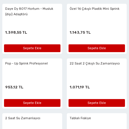
Daye Dy 8017 Hortum - Musluk
Özel 16 Çıkışlı Plastik Mini Sprink
n Tabancaları
(dişi) Adaptörü
r
1.398,55 TL
1.143,75 TL
r
Sepete Ekle
Sepete Ekle
arı
Pop - Up Sprink Profesyonel
22 Saat 2 Çıkışlı Su Zamanlayıcı
 Makineleri
953,12 TL
1.071,19 TL
Sepete Ekle
Sepete Ekle
arı
2 Saat Su Zamanlayıcı
Tablalı Fıskiye