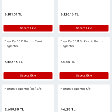
i
r
htarları
Zımpara Tabanları
kon Tabancaları
aları
ri
3.181,01 TL
3.126,16 TL
lar
esiciler
nsleri
Sepete Ekle
Sepete Ekle
r
Daye Dy 8013 Hortum Tamir
Daye Dy 8011 Su Kesicili Hortum
Bağlantısı
Bağlantısı
ı
leri
kları
ri
3.126,16 TL
58,84 TL
leri
kiler
Sepete Ekle
Sepete Ekle
rı
Hortum Bağlantısı (dişi) 3/4''
Hortum Bağlantısı 3/4''
rı
arı
ı
2.659,98 TL
46,28 TL
ları
Bağlantı Penseleri