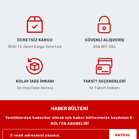
n Tabancaları
r
ÜCRETSİZ KARGO
GÜVENLİ ALIŞVERİŞ
r
1500 TL Üzeri Kargo Ücretsiz
256 BİT SSL
arı
 Makineleri
KOLAY İADE İMKANI
TAKSİT SEÇENEKLERİ
En Hızlı İade Süresi
12 Taksit İmkanı
HABER BÜLTENİ
Yeniliklerden haberdar olmak için haber bültenimize kaydolun E-
arı
BÜLTEN ABONELİĞİ
KAYDOL