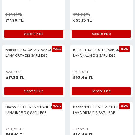
i
r
htarları
Zımpara Tabanları
949,31 TL
870,84 TL
kon Tabancaları
aları
ri
711,99 TL
653,13 TL
lar
esiciler
nsleri
Sepete Ekle
Sepete Ekle
r
%25
%25
Bacho 1-100-08-2-2 BAHCO 8''
Bacho 1-100-08-1-2 BAHCO 8''
LAMA ORTA DİŞ SAPLI EĞE
LAMA KALIN DİŞ SAPLI EĞE
ı
leri
823,10 TL
791,28 TL
kları
ri
617,33 TL
593,46 TL
leri
kiler
Sepete Ekle
Sepete Ekle
rı
%25
%25
Bacho 1-100-06-3-2 BAHCO 6''
Bacho 1-100-06-2-2 BAHCO 6''
LAMA İNCE DİŞ SAPLI EĞE
LAMA ORTA DİŞ SAPLI EĞE
rı
arı
ı
730,92 TL
707,32 TL
ları
Bağlantı Penseleri
548,19 TL
530,49 TL