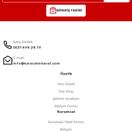
ları
SİPARİŞ TAKİBİ
Satış Destek
0531 494 28 79
E-mail
info@karacahirdavat.com
Üyelik
Yeni Üyelik
Üye Girişi
Şifremi Unuttum
İletişim Formu
Kurumsal
Kurumsal Teklif Formu
İletişim