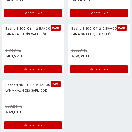
eri
Sepete Ekle
Sepete Ekle
arı
%25
%25
Bacho 1-100-06-1-2 BAHCO 6''
Bacho 1-100-04-2-2 BAHCO 4''
LAMA KALIN DİŞ SAPLI EĞE
LAMA ORTA DİŞ SAPLI EĞE
677,69 TL
603,61 TL
508,27 TL
452,71 TL
aralar
Sepete Ekle
Sepete Ekle
%25
Bacho 1-100-04-1-2 BAHCO 4''
ap Uçları
LAMA KALIN DİŞ SAPLI EĞE
ezgahları
588,24 TL
441,18 TL
er
Sepete Ekle
r