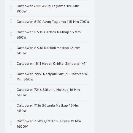
Catpower 6112 Avuç Taşlama 125 Mm
Cam Kesmeler
Çivi Tabancaları
Lokmalar
Test Cihazları
Telli Fırçalar
Tutamaklar
Cırcırlı Lokmalar
Elektrikçi Penseler
900W
Catpower 6110 Avuç Taşlama 115 Mm 700W
Çelik Çubuk Kesmeler
Daire Testereler
Manyetik Bits Tutucular
Vidalı Mop Keçeler
Dekupaj Testereler
Fiber Optik Kesiciler
Catpower 5605 Darbeli Matkap 13 Mm
650W
Catpower 5606 Darbeli Matkap 13 Mm
Çim Biçme Makinaları
Dekupaj Testereler
Maşalı Boru Anahtarları
Vidalı Mop Zımparalar
Demir Kesme Makasları
Fort Penseler
500W
Catpower 1811 Havalı Orbital Zımpara 1/4''
Çim Kesmeler
Elektrikli Boya Tabancaları
Metreler
Zımpara Tabanları
Eğeler
Halojen Lamba Değiştirme Pensleri
Catpower 7226 Radyalli Sütunlu Matkap 16
Mm 550W
Catpower 7216 Sütunlu Matkap 16 Mm
Çit Budamalar
Elektropnömatik Kırıcılar
Penseler
El Aletleri Setleri
Hassas Keskiler
550W
Catpower 7116 Sütunlu Matkap 16 Mm
Çok Amaçlı Kesiciler
Formika Taşlamalar
Perçin Tabancaları
Elmas Disk
Hobi Set
450W
Catpower 3502 Çift Kollu Freze 12 Mm
1600W
Dairesel Testereler
Frezeler
Saç Kesme Makası
Endüstriyel Kablo Kesiciler
Kablo Makası