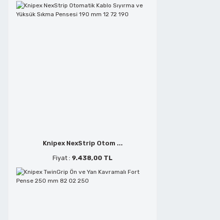
Metal Kesmeler
Telefoncu Pensleri
Perçin Tabancaları
Tepe Keskiler
Planyalar
Tornavidalar
Polisaj ve Zımparalar
Yan Keskiler
Knipex NexStrip Otom ...
Saç Kesmeler
Fiyat :
9.438,00 TL
Sds Delici Matkap Uçları
Şerit Testere Tezgahları